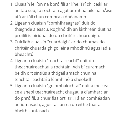
Cluaisín le líon na bpróifílí ar líne. Trí chliceáil ar
an táb seo, tá rochtain agat ar mhná uile na hÁise
atá ar fáil chun comhrá a dhéanamh.
Ligeann cluaisín “comhfhreagras” duit do
thaighde a éascú. Roghnóidh an láithreán duit na
próifílí is oiriúnaí do do chritéir chuardaigh.
Cuirfidh cluaisín “cuardaigh” ar do chumas do
chritéir chuardaigh go léir a mhodhnú agus iad a
bheachtú.
Ligeann cluaisín “teachtaireacht” duit do
theachtaireachtaí a rochtain. Ach bí cúramach,
beidh ort síntiús a thógáil amach chun na
teachtaireachtaí a léamh nó a sheoladh.
Ligeann cluaisín “gníomhaíochtaí” duit a fheiceáil
cé a sheol teachtaireacht chugat, a d’amharc ar
do phróifíl, a chuir flas ort, srl. Tá an comhéadan
an-iomasach, agus tá líon na dtréithe thar a
bheith suntasach.