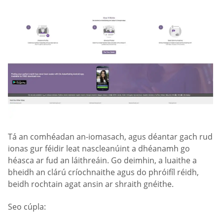
Tá an comhéadan an-iomasach, agus déantar gach rud
ionas gur féidir leat nascleanúint a dhéanamh go
héasca ar fud an láithreáin. Go deimhin, a luaithe a
bheidh an clárú críochnaithe agus do phróifíl réidh,
beidh rochtain agat ansin ar shraith gnéithe.
Seo cúpla: