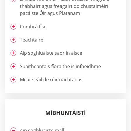
thabhairt agus freagairt do chustaiméirí
pacáiste Óir agus Platanam
Comhrá físe
Teachtaire
Aip soghluaiste saor in aisce
Suaitheantais fíoraithe is infheidhme
Meaitseáil de réir riachtanas
MÍBHUNTÁISTÍ
Aip soghluaiste mall