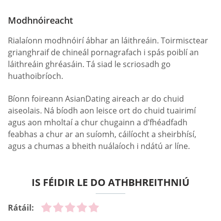
Modhnóireacht
Rialaíonn modhnóirí ábhar an láithreáin. Toirmisctear
grianghraif de chineál pornagrafach i spás poiblí an
láithreáin ghréasáin. Tá siad le scriosadh go
huathoibríoch.
Bíonn foireann AsianDating aireach ar do chuid
aiseolais. Ná bíodh aon leisce ort do chuid tuairimí
agus aon mholtaí a chur chugainn a d’fhéadfadh
feabhas a chur ar an suíomh, cáilíocht a sheirbhísí,
agus a chumas a bheith nuálaíoch i ndátú ar líne.
IS FÉIDIR LE DO ATHBHREITHNIÚ
Rátáil: