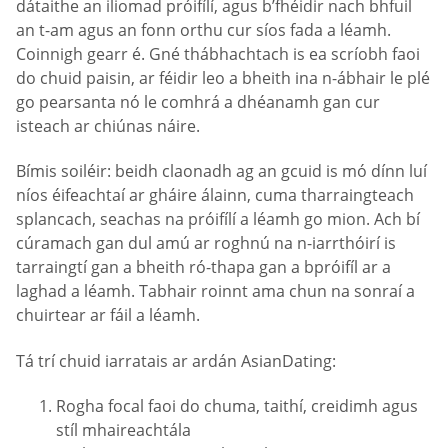
dátaithe an iliomad próifílí, agus b’fhéidir nach bhfuil
an t-am agus an fonn orthu cur síos fada a léamh.
Coinnigh gearr é. Gné thábhachtach is ea scríobh faoi
do chuid paisin, ar féidir leo a bheith ina n-ábhair le plé
go pearsanta nó le comhrá a dhéanamh gan cur
isteach ar chiúnas náire.
Bímis soiléir: beidh claonadh ag an gcuid is mó dínn luí
níos éifeachtaí ar gháire álainn, cuma tharraingteach
splancach, seachas na próifílí a léamh go mion. Ach bí
cúramach gan dul amú ar roghnú na n-iarrthóirí is
tarraingtí gan a bheith ró-thapa gan a bpróifíl ar a
laghad a léamh. Tabhair roinnt ama chun na sonraí a
chuirtear ar fáil a léamh.
Tá trí chuid iarratais ar ardán AsianDating:
Rogha focal faoi do chuma, taithí, creidimh agus
stíl mhaireachtála