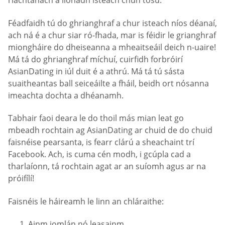
riachtanach a líonadh isteach chun tosú.
Féadfaidh tú do ghrianghraf a chur isteach níos déanaí,
ach ná é a chur siar ró-fhada, mar is féidir le grianghraf
miongháire do dheiseanna a mheaitseáil deich n-uaire!
Má tá do ghrianghraf míchuí, cuirfidh forbróirí
AsianDating in iúl duit é a athrú. Má tá tú sásta
suaitheantas ball seiceáilte a fháil, beidh ort nósanna
imeachta dochta a dhéanamh.
Tabhair faoi deara le do thoil más mian leat go
mbeadh rochtain ag AsianDating ar chuid de do chuid
faisnéise pearsanta, is fearr clárú a sheachaint trí
Facebook. Ach, is cuma cén modh, i gcúpla cad a
tharlaíonn, tá rochtain agat ar an suíomh agus ar na
próifílí!
Faisnéis le háireamh le linn an chláraithe:
Ainm iomlán nó leasainm