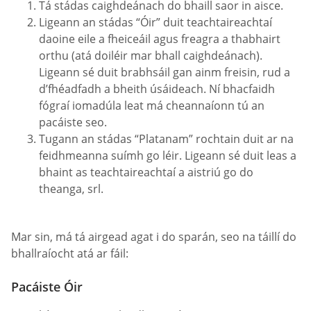
Tá stádas caighdeánach do bhaill saor in aisce.
Ligeann an stádas “Óir” duit teachtaireachtaí
daoine eile a fheiceáil agus freagra a thabhairt
orthu (atá doiléir mar bhall caighdeánach).
Ligeann sé duit brabhsáil gan ainm freisin, rud a
d’fhéadfadh a bheith úsáideach. Ní bhacfaidh
fógraí iomadúla leat má cheannaíonn tú an
pacáiste seo.
Tugann an stádas “Platanam” rochtain duit ar na
feidhmeanna suímh go léir. Ligeann sé duit leas a
bhaint as teachtaireachtaí a aistriú go do
theanga, srl.
Mar sin, má tá airgead agat i do sparán, seo na táillí do
bhallraíocht atá ar fáil:
Pacáiste Óir