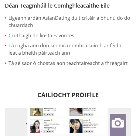
Déan Teagmháil le Comhghleacaithe Eile
Ligeann ardán AsianDating duit critéir a bhunú do do
chuardach
Cruthaigh do liosta Favorites
Tá rogha ann don seomra comhrá suímh ar féidir
leat a bheith páirteach ann
Tá sé saor ó chostas aon teachtaireacht a fhreagairt
CÁILÍOCHT PRÓIFÍLE