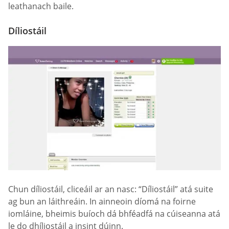
leathanach baile.
Díliostáil
Chun díliostáil, cliceáil ar an nasc: “Díliostáil” atá suite
ag bun an láithreáin. In ainneoin díomá na foirne
iomláine, bheimis buíoch dá bhféadfá na cúiseanna atá
le do dhíliostáil a insint dúinn.