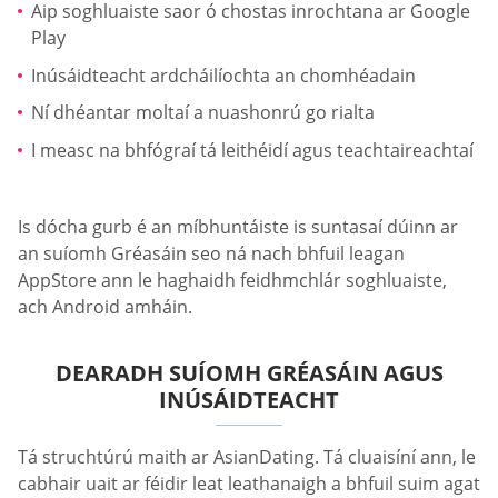
Aip soghluaiste saor ó chostas inrochtana ar Google
Play
Inúsáidteacht ardcháilíochta an chomhéadain
Ní dhéantar moltaí a nuashonrú go rialta
I measc na bhfógraí tá leithéidí agus teachtaireachtaí
Is dócha gurb é an míbhuntáiste is suntasaí dúinn ar
an suíomh Gréasáin seo ná nach bhfuil leagan
AppStore ann le haghaidh feidhmchlár soghluaiste,
ach Android amháin.
DEARADH SUÍOMH GRÉASÁIN AGUS
INÚSÁIDTEACHT
Tá struchtúrú maith ar AsianDating. Tá cluaisíní ann, le
cabhair uait ar féidir leat leathanaigh a bhfuil suim agat