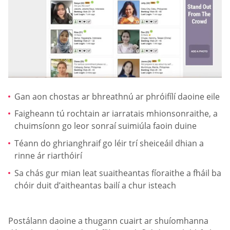
Gan aon chostas ar bhreathnú ar phróifílí daoine eile
Faigheann tú rochtain ar iarratais mhionsonraithe, a
chuimsíonn go leor sonraí suimiúla faoin duine
Téann do ghrianghraif go léir trí sheiceáil dhian a
rinne ár riarthóirí
Sa chás gur mian leat suaitheantas fíoraithe a fháil ba
chóir duit d’aitheantas bailí a chur isteach
Postálann daoine a thugann cuairt ar shuíomhanna