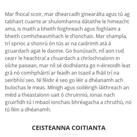
Mar fhocal scoir, mar dhearcadh ginearálta agus tú ag
tabhairt cuairte ar shuíomhanna dátaithe le himeacht
ama, is maith a bheith foighneach agus foghlaim a
bheith comhsheasmhach le d’ionchais. Mar shampla,
trí sprioc a shonrú ón tús ar na caidrimh atá á
gcuardach agat le daoine. Go bunúsach, níl aon rud
cearr le heachtraí a chuardach a chríochnaíonn in
oíche paisean, mar níl sé dodhéanta go n-éireoidh leat
grá nó comhpháirtí ar feadh an tsaoil a fháil trí na
seirbhísí seo. Ní féidir é seo go léir a dhéanamh ach
buíochas le meas. Mínigh agus soiléirigh láithreach an
méid a theastaíonn uait ó chruinniú, ionas nach
gcuirfidh tú i mbaol ionchais bhréagacha a chruthú, nó
tú féin a dhéanamh.
CEISTEANNA COITIANTA