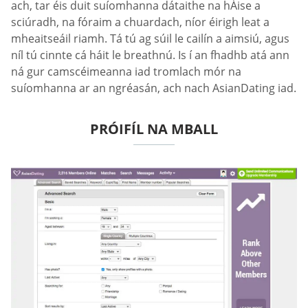
ach, tar éis duit suíomhanna dátaithe na hÁise a
sciúradh, na fóraim a chuardach, níor éirigh leat a
mheaitseáil riamh. Tá tú ag súil le cailín a aimsiú, agus
níl tú cinnte cá háit le breathnú. Is í an fhadhb atá ann
ná gur camscéimeanna iad tromlach mór na
suíomhanna ar an ngréasán, ach nach AsianDating iad.
PRÓIFÍL NA MBALL