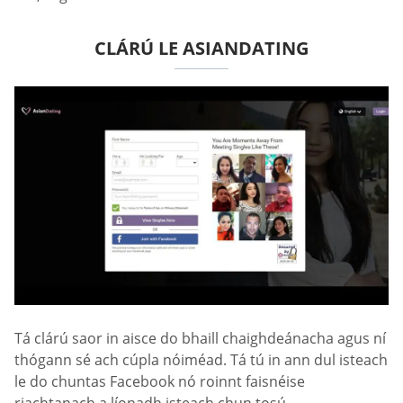
CLÁRÚ LE ASIANDATING
Tá clárú saor in aisce do bhaill chaighdeánacha agus ní
thógann sé ach cúpla nóiméad. Tá tú in ann dul isteach
le do chuntas Facebook nó roinnt faisnéise