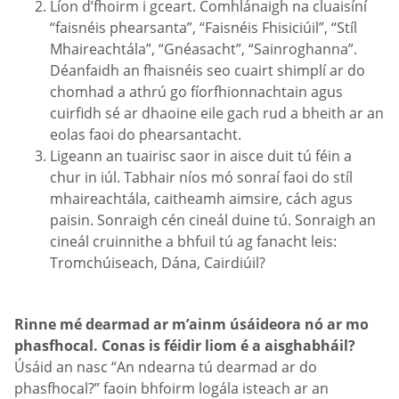
Líon d’fhoirm i gceart. Comhlánaigh na cluaisíní
“faisnéis phearsanta”, “Faisnéis Fhisiciúil”, “Stíl
Mhaireachtála”, “Gnéasacht”, “Sainroghanna”.
Déanfaidh an fhaisnéis seo cuairt shimplí ar do
chomhad a athrú go fíorfhionnachtain agus
cuirfidh sé ar dhaoine eile gach rud a bheith ar an
eolas faoi do phearsantacht.
Ligeann an tuairisc saor in aisce duit tú féin a
chur in iúl. Tabhair níos mó sonraí faoi do stíl
mhaireachtála, caitheamh aimsire, cách agus
paisin. Sonraigh cén cineál duine tú. Sonraigh an
cineál cruinnithe a bhfuil tú ag fanacht leis:
Tromchúiseach, Dána, Cairdiúil?
Rinne mé dearmad ar m’ainm úsáideora nó ar mo
phasfhocal. Conas is féidir liom é a aisghabháil?
Úsáid an nasc “An ndearna tú dearmad ar do
phasfhocal?” faoin bhfoirm logála isteach ar an