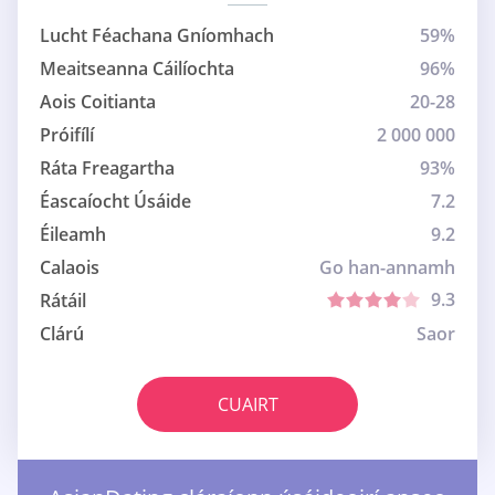
Lucht Féachana Gníomhach
59%
Meaitseanna Cáilíochta
96%
Aois Coitianta
20-28
Próifílí
2 000 000
Ráta Freagartha
93%
Éascaíocht Úsáide
7.2
Éileamh
9.2
Calaois
Go han-annamh
9.3
Rátáil
Clárú
Saor
CUAIRT