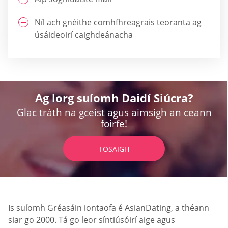
Níl ach gnéithe comhfhreagrais teoranta ag
úsáideoirí caighdeánacha
Ag lorg suíomh Daidí Siúcra?
Glac tráth na gceist agus aimsigh an ceann
foirfe!
TOSAIGH
Is suíomh Gréasáin iontaofa é AsianDating, a théann
siar go 2000. Tá go leor síntiúsóirí aige agus