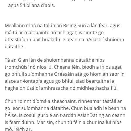
agus 54 bliana d’aois.
Meallann mná na talún an Rising Sun a lán fear, agus
má tá ár n-alt bainte amach agat, is cinnte go
dteastaíonn uait bualadh le bean na hÁise trí shuíomh
dátaithe.
Tá an Glan lán de shuíomhanna dátaithe níos
tromchúisí nó níos lú. Cheana féin, bíodh a fhios agat
go bhfuil suíomhanna Gréasáin atá go hiomlán saor in
aisce an-iontaofa agus go bhfuil siad beartaithe le
haghaidh úsáidí amhrasacha nó mídhleathacha fiú.
Chun roinnt díomá a sheachaint, rinneamar tástáil ar
go leor suíomhanna dátaithe. Chun bualadh le bean na
hÁise, is cosúil gurb é an t-ardán AsianDating an ceann
is fearr dúinn. Mar sin, chun tú féin a chur ina luí níos
mó, léigh ar.