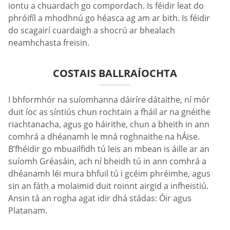
iontu a chuardach go compordach. Is féidir leat do
phróifíl a mhodhnú go héasca ag am ar bith. Is féidir
do scagairí cuardaigh a shocrú ar bhealach
neamhchasta freisin.
COSTAIS BALLRAÍOCHTA
I bhformhór na suíomhanna dáiríre dátaithe, ní mór
duit íoc as síntiús chun rochtain a fháil ar na gnéithe
riachtanacha, agus go háirithe, chun a bheith in ann
comhrá a dhéanamh le mná roghnaithe na hÁise.
B’fhéidir go mbuailfidh tú leis an mbean is áille ar an
suíomh Gréasáin, ach ní bheidh tú in ann comhrá a
dhéanamh léi mura bhfuil tú i gcéim phréimhe, agus
sin an fáth a molaimid duit roinnt airgid a infheistiú.
Ansin tá an rogha agat idir dhá stádas: Óir agus
Platanam.