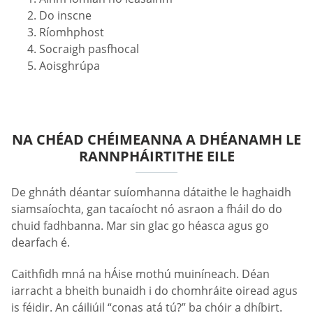
Do inscne
Ríomhphost
Socraigh pasfhocal
Aoisghrúpa
NA CHÉAD CHÉIMEANNA A DHÉANAMH LE
RANNPHÁIRTITHE EILE
De ghnáth déantar suíomhanna dátaithe le haghaidh
siamsaíochta, gan tacaíocht nó asraon a fháil do do
chuid fadhbanna. Mar sin glac go héasca agus go
dearfach é.
Caithfidh mná na hÁise mothú muiníneach. Déan
iarracht a bheith bunaidh i do chomhráite oiread agus
is féidir. An cáiliúil “conas atá tú?” ba chóir a dhíbirt.