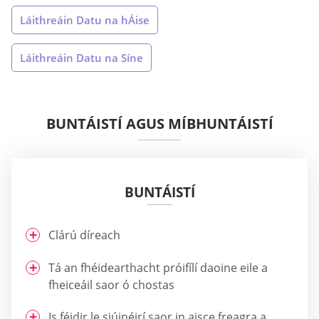
Láithreáin Datu na hÁise
Láithreáin Datu na Síne
BUNTÁISTÍ AGUS MÍBHUNTÁISTÍ
BUNTÁISTÍ
Clárú díreach
Tá an fhéidearthacht próifílí daoine eile a
fheiceáil saor ó chostas
Is féidir le siúinéirí saor in aisce freagra a