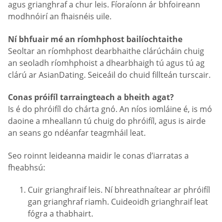
agus grianghraf a chur leis. Fíoraíonn ár bhfoireann
modhnóirí an fhaisnéis uile.
Ní bhfuair mé an ríomhphost bailíochtaithe
Seoltar an ríomhphost dearbhaithe clárúcháin chuig
an seoladh ríomhphoist a dhearbhaigh tú agus tú ag
clárú ar AsianDating. Seiceáil do chuid fillteán turscair.
Conas próifíl tarraingteach a bheith agat?
Is é do phróifíl do chárta gnó. An níos iomláine é, is mó
daoine a mheallann tú chuig do phróifíl, agus is airde
an seans go ndéanfar teagmháil leat.
Seo roinnt leideanna maidir le conas d’iarratas a
fheabhsú:
Cuir grianghraif leis. Ní bhreathnaítear ar phróifíl
gan grianghraf riamh. Cuideoidh grianghraif leat
fógra a thabhairt.