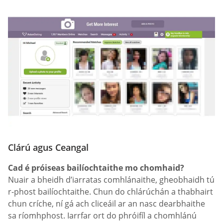
Clárú agus Ceangal
Cad é próiseas bailíochtaithe mo chomhaid?
Nuair a bheidh d’iarratas comhlánaithe, gheobhaidh tú
r-phost bailíochtaithe. Chun do chlárúchán a thabhairt
chun críche, ní gá ach cliceáil ar an nasc dearbhaithe
sa ríomhphost. Iarrfar ort do phróifíl a chomhlánú