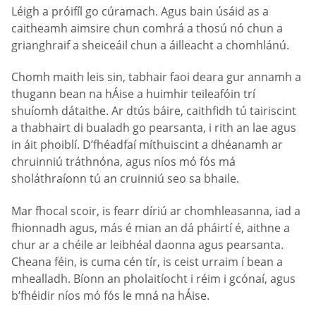
Léigh a próifíl go cúramach. Agus bain úsáid as a
caitheamh aimsire chun comhrá a thosú nó chun a
grianghraif a sheiceáil chun a áilleacht a chomhlánú.
Chomh maith leis sin, tabhair faoi deara gur annamh a
thugann bean na hÁise a huimhir teileafóin trí
shuíomh dátaithe. Ar dtús báire, caithfidh tú tairiscint
a thabhairt di bualadh go pearsanta, i rith an lae agus
in áit phoiblí. D’fhéadfaí míthuiscint a dhéanamh ar
chruinniú tráthnóna, agus níos mó fós má
sholáthraíonn tú an cruinniú seo sa bhaile.
Mar fhocal scoir, is fearr díriú ar chomhleasanna, iad a
fhionnadh agus, más é mian an dá pháirtí é, aithne a
chur ar a chéile ar leibhéal daonna agus pearsanta.
Cheana féin, is cuma cén tír, is ceist urraim í bean a
mhealladh. Bíonn an pholaitíocht i réim i gcónaí, agus
b’fhéidir níos mó fós le mná na hÁise.