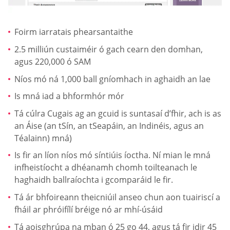
Foirm iarratais phearsantaithe
2.5 milliún custaiméir ó gach cearn den domhan,
agus 220,000 ó SAM
Níos mó ná 1,000 ball gníomhach in aghaidh an lae
Is mná iad a bhformhór mór
Tá cúlra Cugais ag an gcuid is suntasaí d’fhir, ach is as
an Áise (an tSín, an tSeapáin, an Indinéis, agus an
Téalainn) mná)
Is fir an líon níos mó síntiúis íoctha. Ní mian le mná
infheistíocht a dhéanamh chomh toilteanach le
haghaidh ballraíochta i gcomparáid le fir.
Tá ár bhfoireann theicniúil anseo chun aon tuairiscí a
fháil ar phróifílí bréige nó ar mhí-úsáid
Tá aoisghrúpa na mban ó 25 go 44, agus tá fir idir 45