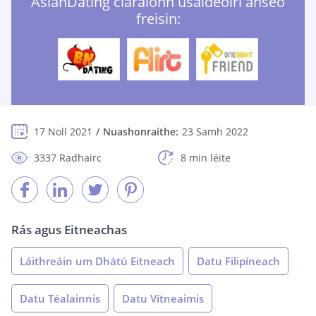
AsianDating cláraíonn úsáideoirí anseo
freisin:
17 Noll 2021
Nuashonraithe:
23 Samh 2022
3337 Radhairc
8 min léite
Rás agus Eitneachas
Láithreáin um Dhátú Eitneach
Datu Filipíneach
Datu Téalainnis
Datu Vítneaimis