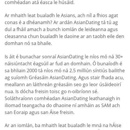
comhéadan atá éasca le húsáid.
Ar mhaith leat bualadh le Asians, ach níl a fhios agat
conas é a dhéanamh? Ar ardán AsianDating tá tú ag
dul a fháil amach a bunch iomlán de leideanna agus
cleasanna chun bualadh le daoine ar an taobh eile den
domhan nó sa bhaile.
Is áit é bunachar sonraí AsianDating le níos mó ná 30+
náisiúntacht éagsúil ar fud an domhain. Ó bunaíodh é
sa bhliain 2000 tá níos mó ná 2.5 milliún síntiús bailithe
ag suíomh Gréasáin AsianDating. Agus stair fhada acu,
meallann an láithreán gréasáin seo go leor úsáideoirí
nua. Is dócha freisin toisc go n-oibríonn sé.
Soláthraíonn comhéadan AsianDating leathanaigh in
iliomad teangacha do dhaoine ní amháin as SAM ach
san Eoraip agus san Áise freisin.
Ar an iomlán, ba mhaith leat bualadh le mná na hÁise