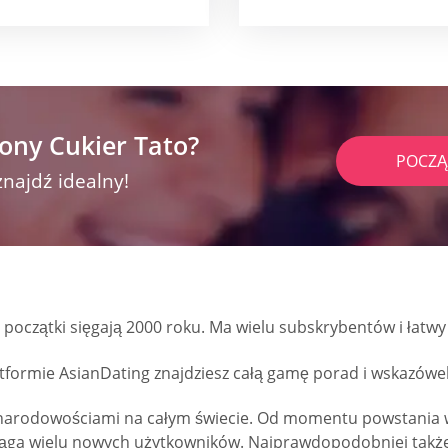
ony Cukier Tato?
POCZĄ
znajdź idealny!
początki sięgają 2000 roku. Ma wielu subskrybentów i łatwy 
platformie AsianDating znajdziesz całą gamę porad i wskazów
 narodowościami na całym świecie. Od momentu powstania w
yciąga wielu nowych użytkowników. Najprawdopodobniej także 