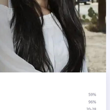
59%
96%
20-28