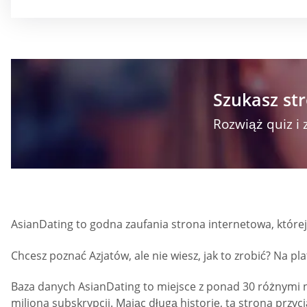
Szukasz str
Rozwiąż quiz i 
AsianDating to godna zaufania strona internetowa, której 
Chcesz poznać Azjatów, ale nie wiesz, jak to zrobić? Na 
Baza danych AsianDating to miejsce z ponad 30 różnymi
miliona subskrypcji. Mając długą historię, ta strona prz