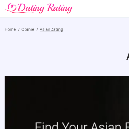
Home
Opinie
AsianDating