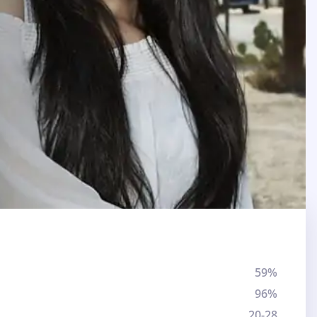
59%
96%
20-28