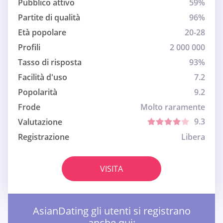
Pubblico attivo
59%
Partite di qualità
96%
Età popolare
20-28
Profili
2 000 000
Tasso di risposta
93%
Facilità d'uso
7.2
Popolarità
9.2
Frode
Molto raramente
9.3
Valutazione
Registrazione
Libera
VISITA
AsianDating gli utenti si registrano
anche qui: