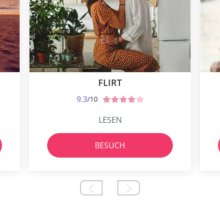
FLIRT
9.3
/10
LESEN
BESUCH