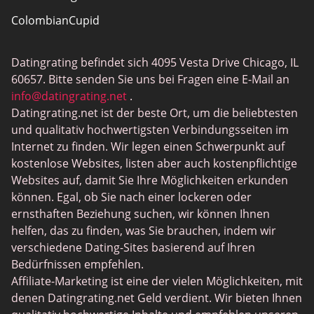
ColombianCupid
BBW Dating
Datingrating befindet sich 4095 Vesta Drive Chicago, IL
MeetMindful
60657. Bitte senden Sie uns bei Fragen eine E-Mail an
BDSM Dating
info@datingrating.net
.
Datingrating.net ist der beste Ort, um die beliebtesten
BBPeopleMeet
und qualitativ hochwertigsten Verbindungsseiten im
Sugar Daddy Sites
Internet zu finden. Wir legen einen Schwerpunkt auf
kostenlose Websites, listen aber auch kostenpflichtige
JPeopleMeet
Websites auf, damit Sie Ihre Möglichkeiten erkunden
Trans Dating
können. Egal, ob Sie nach einer lockeren oder
ernsthaften Beziehung suchen, wir können Ihnen
Senior Dating Sites
helfen, das zu finden, was Sie brauchen, indem wir
MyLOL
verschiedene Dating-Sites basierend auf Ihren
Bedürfnissen empfehlen.
Gay Dating
Affiliate-Marketing ist eine der vielen Möglichkeiten, mit
Lesbian Dating
denen Datingrating.net Geld verdient. Wir bieten Ihnen