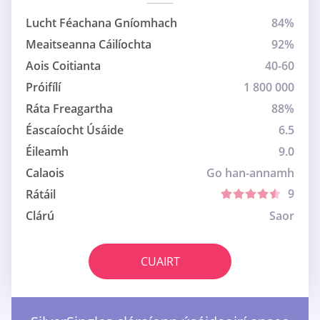
Lucht Féachana Gníomhach
84%
Meaitseanna Cáilíochta
92%
Aois Coitianta
40-60
Próifílí
1 800 000
Ráta Freagartha
88%
Éascaíocht Úsáide
6.5
Éileamh
9.0
Calaois
Go han-annamh
9
Rátáil
Clárú
Saor
CUAIRT