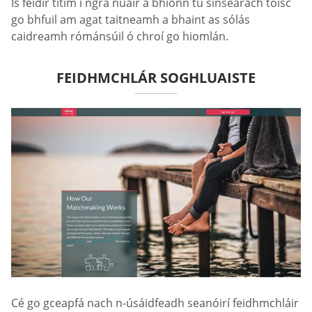
Is féidir titim i ngrá nuair a bhíonn tú sinsearach toisc
go bhfuil am agat taitneamh a bhaint as sólás
caidreamh rómánsúil ó chroí go hiomlán.
FEIDHMCHLÁR SOGHLUAISTE
Cé go gceapfá nach n-úsáidfeadh seanóirí feidhmchláir