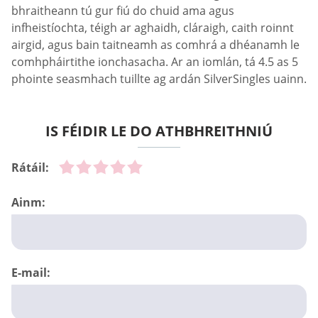
bhraitheann tú gur fiú do chuid ama agus
infheistíochta, téigh ar aghaidh, cláraigh, caith roinnt
airgid, agus bain taitneamh as comhrá a dhéanamh le
comhpháirtithe ionchasacha. Ar an iomlán, tá 4.5 as 5
phointe seasmhach tuillte ag ardán SilverSingles uainn.
IS FÉIDIR LE DO ATHBHREITHNIÚ
Rátáil:
Ainm:
E-mail: