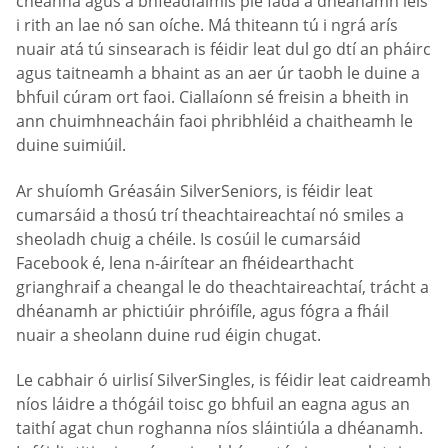
chéanna agus a bhféadfaimis plé fada a dhéanamh leis
i rith an lae nó san oíche. Má thiteann tú i ngrá arís
nuair atá tú sinsearach is féidir leat dul go dtí an pháirc
agus taitneamh a bhaint as an aer úr taobh le duine a
bhfuil cúram ort faoi. Ciallaíonn sé freisin a bheith in
ann chuimhneacháin faoi phribhléid a chaitheamh le
duine suimiúil.
Ar shuíomh Gréasáin SilverSeniors, is féidir leat
cumarsáid a thosú trí theachtaireachtaí nó smiles a
sheoladh chuig a chéile. Is cosúil le cumarsáid
Facebook é, lena n-áirítear an fhéidearthacht
grianghraif a cheangal le do theachtaireachtaí, trácht a
dhéanamh ar phictiúir phróifíle, agus fógra a fháil
nuair a sheolann duine rud éigin chugat.
Le cabhair ó uirlisí SilverSingles, is féidir leat caidreamh
níos láidre a thógáil toisc go bhfuil an eagna agus an
taithí agat chun roghanna níos sláintiúla a dhéanamh.