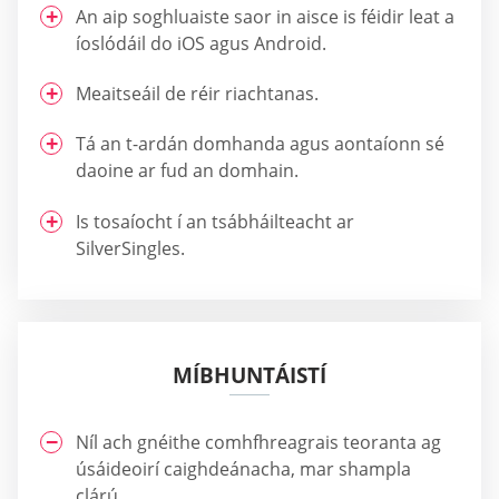
An aip soghluaiste saor in aisce is féidir leat a
íoslódáil do iOS agus Android.
Meaitseáil de réir riachtanas.
Tá an t-ardán domhanda agus aontaíonn sé
daoine ar fud an domhain.
Is tosaíocht í an tsábháilteacht ar
SilverSingles.
MÍBHUNTÁISTÍ
Níl ach gnéithe comhfhreagrais teoranta ag
úsáideoirí caighdeánacha, mar shampla
clárú.