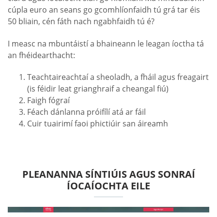
cúpla euro an seans go gcomhlíonfaidh tú grá tar éis
50 bliain, cén fáth nach ngabhfaidh tú é?
I measc na mbuntáistí a bhaineann le leagan íoctha tá
an fhéidearthacht:
Teachtaireachtaí a sheoladh, a fháil agus freagairt
(is féidir leat grianghraif a cheangal fiú)
Faigh fógraí
Féach dánlanna próifílí atá ar fáil
Cuir tuairimí faoi phictiúir san áireamh
PLEANANNA SÍNTIÚIS AGUS SONRAÍ
ÍOCAÍOCHTA EILE