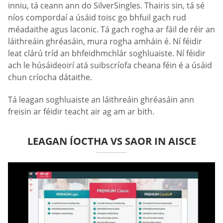
inniu, tá ceann ann do SilverSingles. Thairis sin, tá sé
níos compordaí a úsáid toisc go bhfuil gach rud
méadaithe agus laconic. Tá gach rogha ar fáil de réir an
láithreáin ghréasáin, mura rogha amháin é. Ní féidir
leat clárú tríd an bhfeidhmchlár soghluaiste. Ní féidir
ach le húsáideoirí atá suibscríofa cheana féin é a úsáid
chun críocha dátaithe.
Tá leagan soghluaiste an láithreáin ghréasáin ann
freisin ar féidir teacht air ag am ar bith.
LEAGAN ÍOCTHA VS SAOR IN AISCE