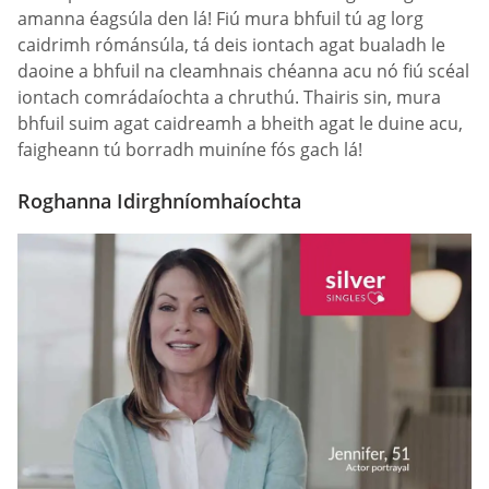
amanna éagsúla den lá! Fiú mura bhfuil tú ag lorg
caidrimh rómánsúla, tá deis iontach agat bualadh le
daoine a bhfuil na cleamhnais chéanna acu nó fiú scéal
iontach comrádaíochta a chruthú. Thairis sin, mura
bhfuil suim agat caidreamh a bheith agat le duine acu,
faigheann tú borradh muiníne fós gach lá!
Roghanna Idirghníomhaíochta