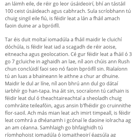
an láimh eile, de réir go leor úsáideoirí, bhí an tástáil
100 ceist úsáideach agus cabhrach. Sula scríobhann tú
chuig singil eile fiú, is féidir leat a lán a fháil amach
faoin duine ar a bpróifíl.
Tar éis duit moltaí iomadúla a fháil maidir le cluichí
dóchúla, is féidir leat iad a scagadh de réir aoise,
eitneacha agus geolocation. Cé gur féidir leat a fháil ó 3
go 7 gcluiche in aghaidh an lae, níl aon chúis ann Rush
chun conclúidí faoi seo nó faoin bpróifíl sin. Rialaíonn
tú an luas a bhaineann le aithne a chur ar dhuine.
Maidir le dul ar líne, níl aon bhrú ann dul go dátaí
iarbhír go han-tapa. Ina áit sin, socraíonn tú cathain is
féidir leat dul ó theachtaireachtaí a sheoladh chuig
comhráite teileafóin, agus ansin b’fhéidir go cruinnithe
fíor-saoil. Ach más mian leat ach imirt timpeall, is féidir
leat comhrá a dhéanamh i gcónaí le daoine iolracha ag
an am céanna. Samhlaigh go bhfaighidh tú
ríomhphoist iomadúla ó iomaitheoirí éagsúla ag