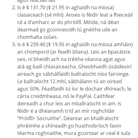
agus téacsáil iad
Is é $ 131.70 ($ 21.95 in aghaidh na míosa)
clasaiceach (sé mhí). Anseo is féidir leat a fheiceáil
cé a d’amharc ar do phróifíl. Móide, ná déan
dearmad go gcoinneoidh tú gnéithe uile an
chomhalta solais.
Is é $ 239.40 ($ 19.95 in aghaidh na míosa amháin)
an chompord (ar feadh bliana). Leis an bpacáiste
seo, ní bheidh ach na tréithe céanna agat agus
atá ag baill chlasaiceacha. Gheobhaidh úsáideoirí
aireach go sábhálfaidh ballraíocht níos fairsinge.
Le ballraíocht 12 mhí, sábhálann tú an oiread
agus 50%. Féadfaidh tú íoc le dochair dhíreach, le
cárta creidmheasa, nó le PayPal. Caithfear
deireadh a chur leis an mballraíocht in am. Is
féidir é a dhéanamh tríd an mír roghchláir
“Próifíl> Socruithe”. Déantar an bhallraíocht
phréimhe a shíneadh go huathoibríoch faoin
téarma roghnaithe, mura gcuirtear ar ceal é sula