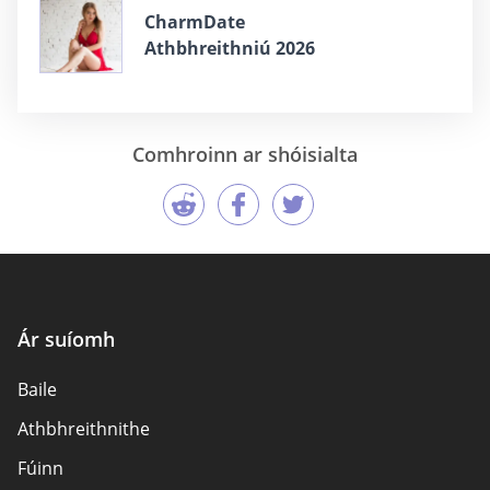
CharmDate
Athbhreithniú 2026
Comhroinn ar shóisialta
Ár suíomh
Baile
Athbhreithnithe
Fúinn