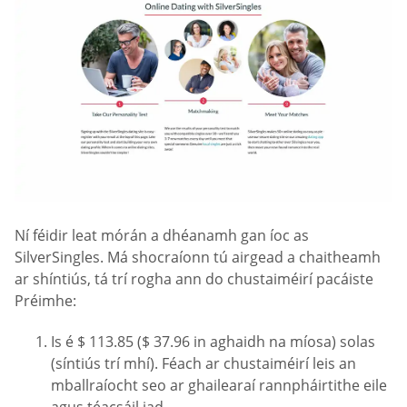
Ní féidir leat mórán a dhéanamh gan íoc as
SilverSingles. Má shocraíonn tú airgead a chaitheamh
ar shíntiús, tá trí rogha ann do chustaiméirí pacáiste
Préimhe:
Is é $ 113.85 ($ 37.96 in aghaidh na míosa) solas
(síntiús trí mhí). Féach ar chustaiméirí leis an
mballraíocht seo ar ghailearaí rannpháirtithe eile