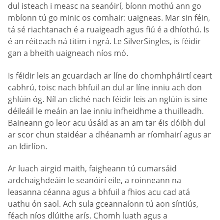
dul isteach i measc na seanóirí, bíonn mothú ann go
mbíonn tú go minic os comhair: uaigneas. Mar sin féin,
tá sé riachtanach é a ruaigeadh agus fiú é a dhíothú. Is
é an réiteach ná titim i ngrá. Le SilverSingles, is féidir
gan a bheith uaigneach níos mó.
Is féidir leis an gcuardach ar líne do chomhpháirtí ceart
cabhrú, toisc nach bhfuil an dul ar líne inniu ach don
ghlúin óg. Níl an cliché nach féidir leis an nglúin is sine
déileáil le meáin an lae inniu infheidhme a thuilleadh.
Baineann go leor acu úsáid as an am tar éis dóibh dul
ar scor chun staidéar a dhéanamh ar ríomhairí agus ar
an Idirlíon.
Ar luach airgid maith, faigheann tú cumarsáid
ardchaighdeáin le seanóirí eile, a roinneann na
leasanna céanna agus a bhfuil a fhios acu cad atá
uathu ón saol. Ach sula gceannaíonn tú aon síntiús,
féach níos dlúithe arís. Chomh luath agus a