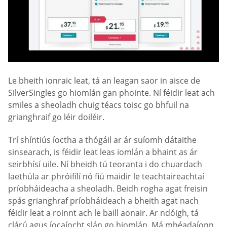
Le bheith ionraic leat, tá an leagan saor in aisce de
SilverSingles go hiomlán gan phointe. Ní féidir leat ach
smiles a sheoladh chuig téacs toisc go bhfuil na
grianghraif go léir doiléir.
Trí shíntiús íoctha a thógáil ar ár suíomh dátaithe
sinsearach, is féidir leat leas iomlán a bhaint as ár
seirbhísí uile. Ní bheidh tú teoranta i do chuardach
laethúla ar phróifílí nó fiú maidir le teachtaireachtaí
príobháideacha a sheoladh. Beidh rogha agat freisin
spás grianghraf príobháideach a bheith agat nach
féidir leat a roinnt ach le baill aonair. Ar ndóigh, tá
clárú agus íocaíocht slán go hiomlán. Má mhéadaíonn