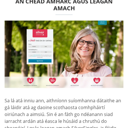
AN CHÉAD AMHARC AGUS LEAGAN
AMACH
Sa lá atá inniu ann, aithníonn suíomhanna dátaithe an
gá láidir atá ag daoine scothaosta comhpháirtí
oiriúnach a aimsiú. Sin é an fáth go ndéanann siad
iarracht ardán atá éasca le húsáid a chruthú do
sheanóirí. I gcás leagan amach SilverSingles, is féidir