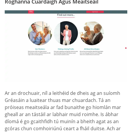
Roghanna Cuardaigh Agus Meaitseáil
Ar an drochuair, níl a leithéid de dheis ag an suíomh
Gréasáin a luaitear thuas mar chuardach. Tá an
próiseas meaitseála ar fad bunaithe go hiomlán mar
gheall ar an tástáil ar labhair muid roimhe. Is ábhar
díomá é go gcaithfidh tú muinín a bheith agat as an
gcóras chun comhoiriúnú ceart a fháil duitse. Ach ar