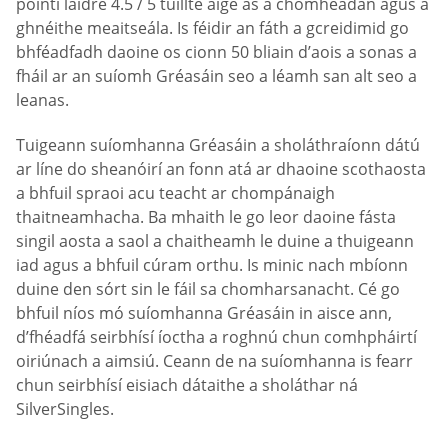
pointí láidre 4.5 / 5 tuillte aige as a chomhéadan agus a
ghnéithe meaitseála. Is féidir an fáth a gcreidimid go
bhféadfadh daoine os cionn 50 bliain d’aois a sonas a
fháil ar an suíomh Gréasáin seo a léamh san alt seo a
leanas.
Tuigeann suíomhanna Gréasáin a sholáthraíonn dátú
ar líne do sheanóirí an fonn atá ar dhaoine scothaosta
a bhfuil spraoi acu teacht ar chompánaigh
thaitneamhacha. Ba mhaith le go leor daoine fásta
singil aosta a saol a chaitheamh le duine a thuigeann
iad agus a bhfuil cúram orthu. Is minic nach mbíonn
duine den sórt sin le fáil sa chomharsanacht. Cé go
bhfuil níos mó suíomhanna Gréasáin in aisce ann,
d’fhéadfá seirbhísí íoctha a roghnú chun comhpháirtí
oiriúnach a aimsiú. Ceann de na suíomhanna is fearr
chun seirbhísí eisiach dátaithe a sholáthar ná
SilverSingles.