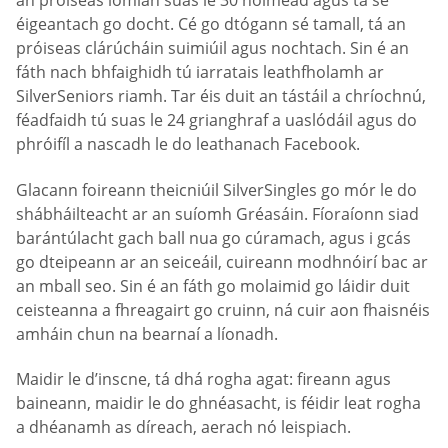
an próiseas iomlán suas le 30 nóiméad agus tá sé
éigeantach go docht. Cé go dtógann sé tamall, tá an
próiseas clárúcháin suimiúil agus nochtach. Sin é an
fáth nach bhfaighidh tú iarratais leathfholamh ar
SilverSeniors riamh. Tar éis duit an tástáil a chríochnú,
féadfaidh tú suas le 24 grianghraf a uaslódáil agus do
phróifíl a nascadh le do leathanach Facebook.
Glacann foireann theicniúil SilverSingles go mór le do
shábháilteacht ar an suíomh Gréasáin. Fíoraíonn siad
barántúlacht gach ball nua go cúramach, agus i gcás
go dteipeann ar an seiceáil, cuireann modhnóirí bac ar
an mball seo. Sin é an fáth go molaimid go láidir duit
ceisteanna a fhreagairt go cruinn, ná cuir aon fhaisnéis
amháin chun na bearnaí a líonadh.
Maidir le d’inscne, tá dhá rogha agat: fireann agus
baineann, maidir le do ghnéasacht, is féidir leat rogha
a dhéanamh as díreach, aerach nó leispiach.