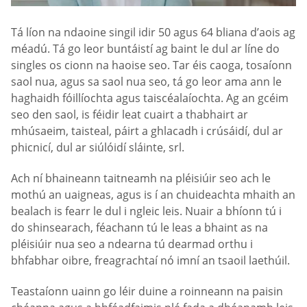
Tá líon na ndaoine singil idir 50 agus 64 bliana d’aois ag
méadú. Tá go leor buntáistí ag baint le dul ar líne do
singles os cionn na haoise seo. Tar éis caoga, tosaíonn
saol nua, agus sa saol nua seo, tá go leor ama ann le
haghaidh fóillíochta agus taiscéalaíochta. Ag an gcéim
seo den saol, is féidir leat cuairt a thabhairt ar
mhúsaeim, taisteal, páirt a ghlacadh i crúsáidí, dul ar
phicnicí, dul ar siúlóidí sláinte, srl.
Ach ní bhaineann taitneamh na pléisiúir seo ach le
mothú an uaigneas, agus is í an chuideachta mhaith an
bealach is fearr le dul i ngleic leis. Nuair a bhíonn tú i
do shinsearach, féachann tú le leas a bhaint as na
pléisiúir nua seo a ndearna tú dearmad orthu i
bhfabhar oibre, freagrachtaí nó imní an tsaoil laethúil.
Teastaíonn uainn go léir duine a roinneann na paisin