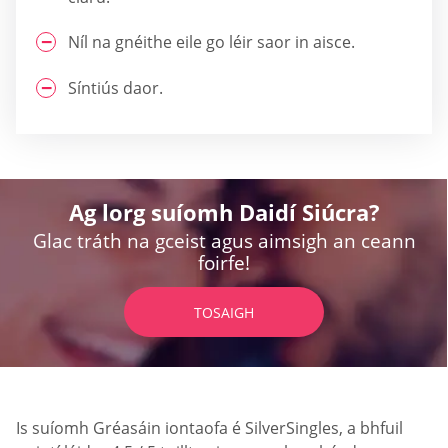
Níl na gnéithe eile go léir saor in aisce.
Síntiús daor.
Ag lorg suíomh Daidí Siúcra?
Glac tráth na gceist agus aimsigh an ceann
foirfe!
TOSAIGH
Is suíomh Gréasáin iontaofa é SilverSingles, a bhfuil