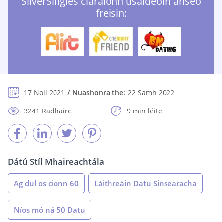
SilverSingles cláraíonn úsáideoirí anseo
freisin:
17 Noll 2021
Nuashonraithe:
22 Samh 2022
3241 Radhairc
9 min léite
Dátú Stíl Mhaireachtála
Ag dul os cionn 60
Láithreáin Datu Sinsearacha
Níos mó ná 50 Datu