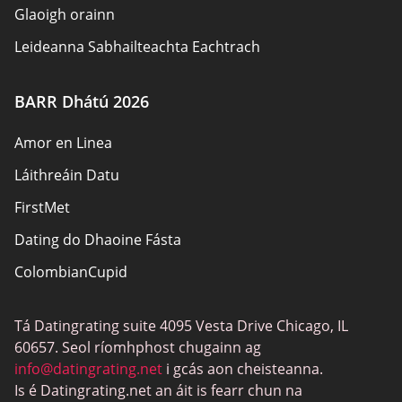
Glaoigh orainn
Leideanna Sabhailteachta Eachtrach
Údair
BARR Dhátú 2026
Beartas Príobháideachais
Amor en Linea
Freagracht
Láithreáin Datu
Nochtadh Affiliate
FirstMet
Léarscáil an láithreáin
Dating do Dhaoine Fásta
ColombianCupid
Dátú BBW
Tá Datingrating suite 4095 Vesta Drive Chicago, IL
MeetMindful
60657. Seol ríomhphost chugainn ag
Dátú BDSM
info@datingrating.net
i gcás aon cheisteanna.
Is é Datingrating.net an áit is fearr chun na
BBPeopleMeet