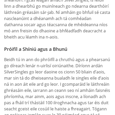
linn a dhearbhú go muiníneach go ndearna dearthóirí
láithreán gréasáin sár-jab. Ní amháin go bhfuil sé casta
nascleanúint a dhéanamh ach tá comhéadan
dathanna socair agus téacsanna de mhéideanna níos
mó ann freisin do dhaoine a bhféadfadh deacracht a
bheith acu léamh ina n-aois.
Próifíl a Shíniú agus a Bhunú
Beidh tú in ann do phróifíl a chruthú agus a phearsanú
go díreach lenár n-uirlisí oiriúnaithe. Díríonn ardán
SilverSingles go leor daoine os cionn 50 bliain d’aois,
mar sin tá do dheiseanna bualadh le singles eile d’aois
ná in aon áit eile ard go leor. I gcomparáid le láithreáin
ghréasáin eile, iarrann an ceann seo ní amháin faisnéis
phríomha, mar ainm, aois agus inscne, a líonadh ach
pas a fháil trí thástáil 100 ilroghnacha agus tar éis duit
seacht gceist eile cosúil le haiste a fhreagairt. Tógann