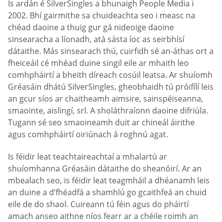
Is ardán é SilverSingles a bhunaigh People Media i
2002. Bhí gairmithe sa chuideachta seo i measc na
chéad daoine a thuig gur gá nideoige daoine
sinsearacha a líonadh, atá sásta íoc as seirbhísí
dátaithe. Más sinsearach thú, cuirfidh sé an-áthas ort a
fheiceáil cé mhéad duine singil eile ar mhaith leo
comhpháirtí a bheith díreach cosúil leatsa. Ar shuíomh
Gréasáin dhátú SilverSingles, gheobhaidh tú próifílí leis
an gcur síos ar chaitheamh aimsire, sainspéiseanna,
smaointe, aislingí, srl. A sholáthraíonn daoine difriúla.
Tugann sé seo smaoineamh duit ar chineál áirithe
agus comhpháirtí oiriúnach á roghnú agat.
Is féidir leat teachtaireachtaí a mhalartú ar
shuíomhanna Gréasáin dátaithe do sheanóirí. Ar an
mbealach seo, is féidir leat teagmháil a dhéanamh leis
an duine a d’fhéadfá a shamhlú go gcaithfeá an chuid
eile de do shaol. Cuireann tú féin agus do pháirtí
amach anseo aithne níos fearr ar a chéile roimh an