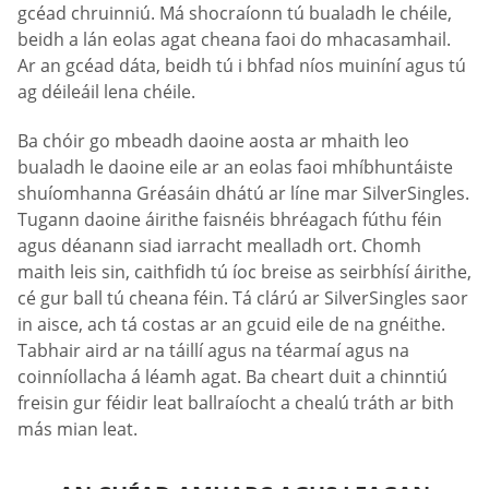
gcéad chruinniú. Má shocraíonn tú bualadh le chéile,
beidh a lán eolas agat cheana faoi do mhacasamhail.
Ar an gcéad dáta, beidh tú i bhfad níos muiníní agus tú
ag déileáil lena chéile.
Ba chóir go mbeadh daoine aosta ar mhaith leo
bualadh le daoine eile ar an eolas faoi mhíbhuntáiste
shuíomhanna Gréasáin dhátú ar líne mar SilverSingles.
Tugann daoine áirithe faisnéis bhréagach fúthu féin
agus déanann siad iarracht mealladh ort. Chomh
maith leis sin, caithfidh tú íoc breise as seirbhísí áirithe,
cé gur ball tú cheana féin. Tá clárú ar SilverSingles saor
in aisce, ach tá costas ar an gcuid eile de na gnéithe.
Tabhair aird ar na táillí agus na téarmaí agus na
coinníollacha á léamh agat. Ba cheart duit a chinntiú
freisin gur féidir leat ballraíocht a chealú tráth ar bith
más mian leat.