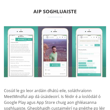
AIP SOGHLUAISTE
Cosúil le go leor ardáin dhátú eile, soláthraíonn
MeetMindful aip dá úsáideoirí. Is féidir é a íoslódáil ó
Google Play agus App Store chuig aon ghléasanna
soghluaiste. Gheobhaidh custaiméirí na gnéithe go léir