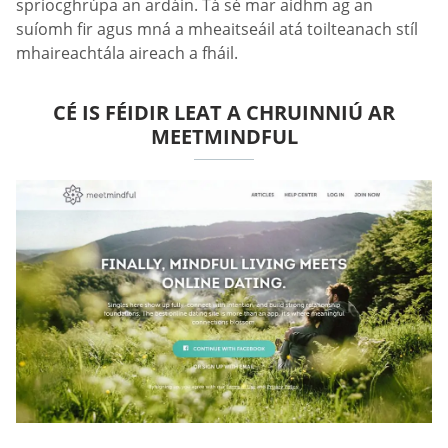
spriocghrúpa an ardáin. Tá sé mar aidhm ag an
suíomh fir agus mná a mheaitseáil atá toilteanach stíl
mhaireachtála aireach a fháil.
CÉ IS FÉIDIR LEAT A CHRUINNIÚ AR
MEETMINDFUL