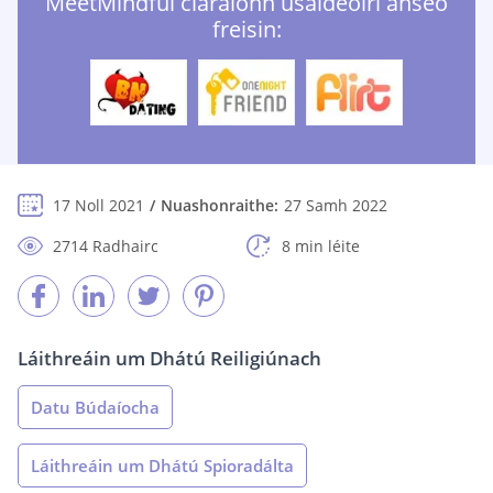
MeetMindful cláraíonn úsáideoirí anseo
freisin:
17 Noll 2021
Nuashonraithe:
27 Samh 2022
2714 Radhairc
8 min léite
Láithreáin um Dhátú Reiligiúnach
Datu Búdaíocha
Láithreáin um Dhátú Spioradálta