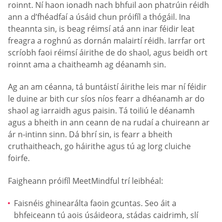
roinnt. Ní haon ionadh nach bhfuil aon phatrúin réidh
ann a d’fhéadfaí a úsáid chun próifíl a thógáil. Ina
theannta sin, is beag réimsí atá ann inar féidir leat
freagra a roghnú as dornán malairtí réidh. Iarrfar ort
scríobh faoi réimsí áirithe de do shaol, agus beidh ort
roinnt ama a chaitheamh ag déanamh sin.
Ag an am céanna, tá buntáistí áirithe leis mar ní féidir
le duine ar bith cur síos níos fearr a dhéanamh ar do
shaol ag iarraidh agus paisin. Tá toiliú le déanamh
agus a bheith in ann ceann de na rudaí a chuireann ar
ár n-intinn sinn. Dá bhrí sin, is fearr a bheith
cruthaitheach, go háirithe agus tú ag lorg cluiche
foirfe.
Faigheann próifíl MeetMindful trí leibhéal:
Faisnéis ghinearálta faoin gcuntas. Seo áit a
bhfeiceann tú aois úsáideora, stádas caidrimh, slí