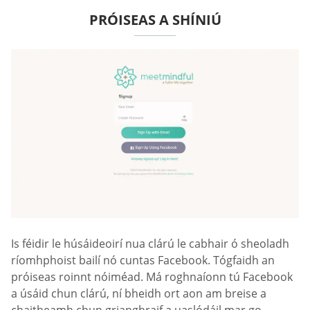
PRÓISEAS A SHÍNIÚ
Is féidir le húsáideoirí nua clárú le cabhair ó sheoladh
ríomhphoist bailí nó cuntas Facebook. Tógfaidh an
próiseas roinnt nóiméad. Má roghnaíonn tú Facebook
a úsáid chun clárú, ní bheidh ort aon am breise a
chaitheamh chun grianghraif a uaslódáil mar go