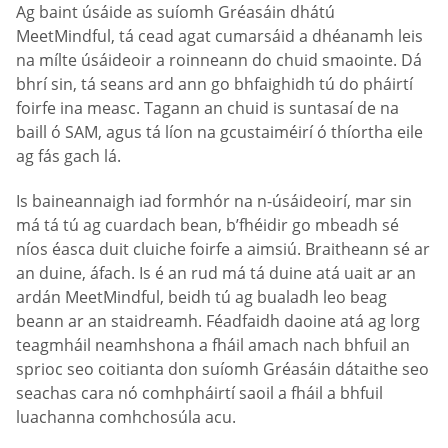
Ag baint úsáide as suíomh Gréasáin dhátú
MeetMindful, tá cead agat cumarsáid a dhéanamh leis
na mílte úsáideoir a roinneann do chuid smaointe. Dá
bhrí sin, tá seans ard ann go bhfaighidh tú do pháirtí
foirfe ina measc. Tagann an chuid is suntasaí de na
baill ó SAM, agus tá líon na gcustaiméirí ó thíortha eile
ag fás gach lá.
Is baineannaigh iad formhór na n-úsáideoirí, mar sin
má tá tú ag cuardach bean, b’fhéidir go mbeadh sé
níos éasca duit cluiche foirfe a aimsiú. Braitheann sé ar
an duine, áfach. Is é an rud má tá duine atá uait ar an
ardán MeetMindful, beidh tú ag bualadh leo beag
beann ar an staidreamh. Féadfaidh daoine atá ag lorg
teagmháil neamhshona a fháil amach nach bhfuil an
sprioc seo coitianta don suíomh Gréasáin dátaithe seo
seachas cara nó comhpháirtí saoil a fháil a bhfuil
luachanna comhchosúla acu.