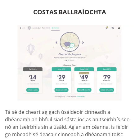
COSTAS BALLRAÍOCHTA
Tá sé de cheart ag gach úsáideoir cinneadh a
dhéanamh an bhfuil siad sásta íoc as an tseirbhís seo
nó an tseirbhís sin a úsáid. Ag an am céanna, is féidir
go mbeadh sé deacair cinneadh a dhéanamh toisc