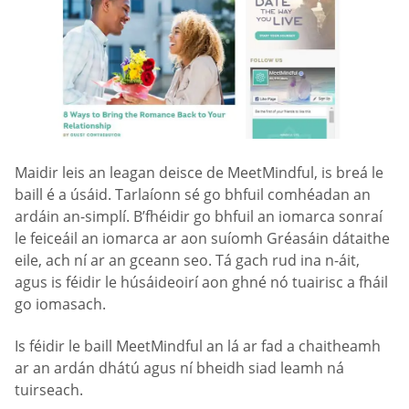
Maidir leis an leagan deisce de MeetMindful, is breá le
baill é a úsáid. Tarlaíonn sé go bhfuil comhéadan an
ardáin an-simplí. B’fhéidir go bhfuil an iomarca sonraí
le feiceáil an iomarca ar aon suíomh Gréasáin dátaithe
eile, ach ní ar an gceann seo. Tá gach rud ina n-áit,
agus is féidir le húsáideoirí aon ghné nó tuairisc a fháil
go iomasach.
Is féidir le baill MeetMindful an lá ar fad a chaitheamh
ar an ardán dhátú agus ní bheidh siad leamh ná
tuirseach.