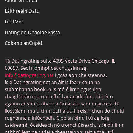
Amor en Linea
Freagracht
Láithreáin Datu
Nochtadh Affiliate
FirstMet
Léarscáil an láithreáin
Dating do Dhaoine Fásta
ColombianCupid
Dátú BBW
Tá Datingrating suite 4095 Vesta Drive Chicago, IL
MeetMindful
60657. Seol ríomhphost chugainn ag
Dátú BDSM
info@datingrating.net
i gcás aon cheisteanna.
Is é Datingrating.net an áit is fearr chun na
BBPeopleMeet
suíomhanna hookup is mó éilimh agus den
Suíomhanna Daidí Siúcra
chaighdeán is airde a fháil ar an idirlíon. Tá béim
againn ar shuíomhanna Gréasáin saor in aisce ach
JPeopleMeet
liostálann muid cinn íoctha duit freisin chun do chuid
Trans Datu
roghanna a iniúchadh. Cibé an bhfuil tú ag lorg
caidreamh ócáideach nó tromchúiseach, is féidir linn
Láithreáin Datu Sinsearacha
cabhrú leat na rudaí a theastaíonn uait a fháil trí