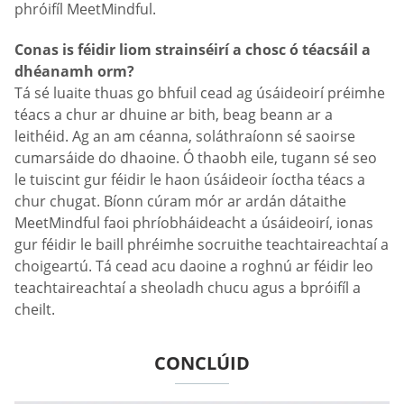
phróifíl MeetMindful.
Conas is féidir liom strainséirí a chosc ó téacsáil a
dhéanamh orm?
Tá sé luaite thuas go bhfuil cead ag úsáideoirí préimhe
téacs a chur ar dhuine ar bith, beag beann ar a
leithéid. Ag an am céanna, soláthraíonn sé saoirse
cumarsáide do dhaoine. Ó thaobh eile, tugann sé seo
le tuiscint gur féidir le haon úsáideoir íoctha téacs a
chur chugat. Bíonn cúram mór ar ardán dátaithe
MeetMindful faoi phríobháideacht a úsáideoirí, ionas
gur féidir le baill phréimhe socruithe teachtaireachtaí a
choigeartú. Tá cead acu daoine a roghnú ar féidir leo
teachtaireachtaí a sheoladh chucu agus a bpróifíl a
cheilt.
CONCLÚID