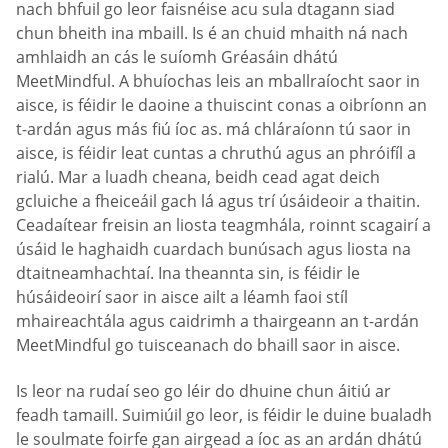
nach bhfuil go leor faisnéise acu sula dtagann siad
chun bheith ina mbaill. Is é an chuid mhaith ná nach
amhlaidh an cás le suíomh Gréasáin dhátú
MeetMindful. A bhuíochas leis an mballraíocht saor in
aisce, is féidir le daoine a thuiscint conas a oibríonn an
t-ardán agus más fiú íoc as. má chláraíonn tú saor in
aisce, is féidir leat cuntas a chruthú agus an phróifíl a
rialú. Mar a luadh cheana, beidh cead agat deich
gcluiche a fheiceáil gach lá agus trí úsáideoir a thaitin.
Ceadaítear freisin an liosta teagmhála, roinnt scagairí a
úsáid le haghaidh cuardach bunúsach agus liosta na
dtaitneamhachtaí. Ina theannta sin, is féidir le
húsáideoirí saor in aisce ailt a léamh faoi stíl
mhaireachtála agus caidrimh a thairgeann an t-ardán
MeetMindful go tuisceanach do bhaill saor in aisce.
Is leor na rudaí seo go léir do dhuine chun áitiú ar
feadh tamaill. Suimiúil go leor, is féidir le duine bualadh
le soulmate foirfe gan airgead a íoc as an ardán dhátú