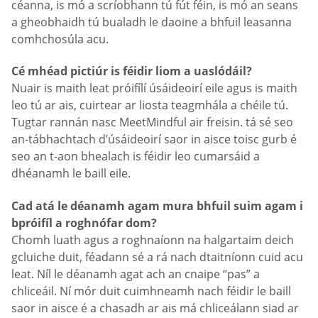
céanna, is mó a scríobhann tú fút féin, is mó an seans
a gheobhaidh tú bualadh le daoine a bhfuil leasanna
comhchosúla acu.
Cé mhéad pictiúr is féidir liom a uaslódáil?
Nuair is maith leat próifílí úsáideoirí eile agus is maith
leo tú ar ais, cuirtear ar liosta teagmhála a chéile tú.
Tugtar rannán nasc MeetMindful air freisin. tá sé seo
an-tábhachtach d’úsáideoirí saor in aisce toisc gurb é
seo an t-aon bhealach is féidir leo cumarsáid a
dhéanamh le baill eile.
Cad atá le déanamh agam mura bhfuil suim agam i
bpróifíl a roghnófar dom?
Chomh luath agus a roghnaíonn na halgartaim deich
gcluiche duit, féadann sé a rá nach dtaitníonn cuid acu
leat. Níl le déanamh agat ach an cnaipe “pas” a
chliceáil. Ní mór duit cuimhneamh nach féidir le baill
saor in aisce é a chasadh ar ais má chliceálann siad ar