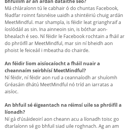
bhfuilim ar an ardán dátaithe seo?
Má chláraíonn tú le cabhair ó do chuntas Facebook,
féadfar roinnt faisnéise uaidh a shintéiriú chuig ardán
MeetMindful. mar shampla, is féidir leat grianghraif a
íoslódáil as sin. Ina ainneoin sin, is bóthar aon-
bhealach é seo. Ní féidir le Facebook rochtain a fháil ar
do phróifíl ar MeetMindful, mar sin ní bheidh aon
phoist le feiceáil i mbeatha do chairde.
An féidir liom aisíocaíocht a fháil nuair a
cheannaím seirbhísí MeetMindful?
Ní féidir, ní féidir aon rud a ceannaíodh ar shuíomh
Gréasáin dhátú MeetMindful nó tríd an iarratas a
aisíoc.
An bhfuil sé éigeantach na réimsí uile sa phróifíl a
líonadh?
Ní gá d’úsáideoirí aon cheann acu a líonadh toisc go
dtarlaíonn sé go bhfuil siad uile roghnach. Ag an am