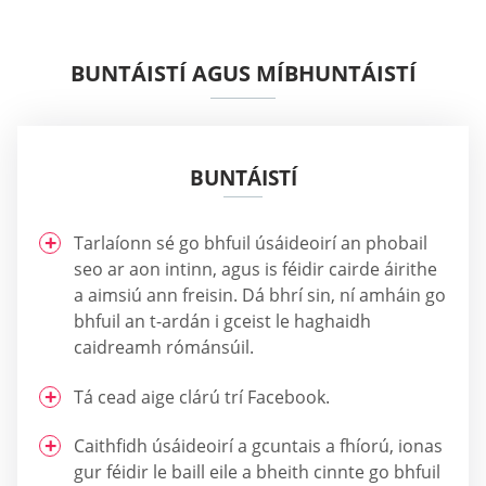
BUNTÁISTÍ AGUS MÍBHUNTÁISTÍ
BUNTÁISTÍ
Tarlaíonn sé go bhfuil úsáideoirí an phobail
seo ar aon intinn, agus is féidir cairde áirithe
a aimsiú ann freisin. Dá bhrí sin, ní amháin go
bhfuil an t-ardán i gceist le haghaidh
caidreamh rómánsúil.
Tá cead aige clárú trí Facebook.
Caithfidh úsáideoirí a gcuntais a fhíorú, ionas
gur féidir le baill eile a bheith cinnte go bhfuil