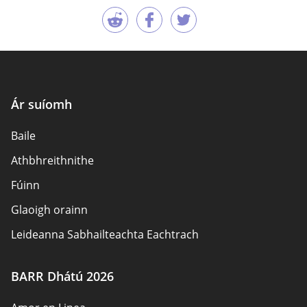
Ár suíomh
Baile
Athbhreithnithe
Fúinn
Glaoigh orainn
Leideanna Sabhailteachta Eachtrach
Údair
BARR Dhátú 2026
Beartas Príobháideachais