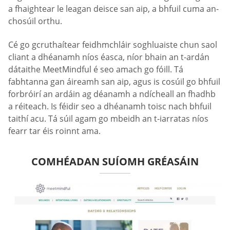
a fhaightear le leagan deisce san aip, a bhfuil cuma an-
chosúil orthu.
Cé go gcruthaítear feidhmchláir soghluaiste chun saol
cliant a dhéanamh níos éasca, níor bhain an t-ardán
dátaithe MeetMindful é seo amach go fóill. Tá
fabhtanna gan áireamh san aip, agus is cosúil go bhfuil
forbróirí an ardáin ag déanamh a ndícheall an fhadhb
a réiteach. Is féidir seo a dhéanamh toisc nach bhfuil
taithí acu. Tá súil agam go mbeidh an t-iarratas níos
fearr tar éis roinnt ama.
COMHÉADAN SUÍOMH GRÉASÁIN