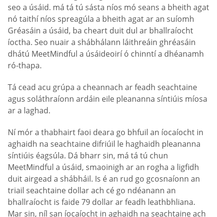
seo a úsáid. má tá tú sásta níos mó seans a bheith agat
nó taithí níos spreagúla a bheith agat ar an suíomh
Gréasáin a úsáid, ba cheart duit dul ar bhallraíocht
íoctha. Seo nuair a shábhálann láithreáin ghréasáin
dhátú MeetMindful a úsáideoirí ó chinntí a dhéanamh
ró-thapa.
Tá cead acu grúpa a cheannach ar feadh seachtaine
agus soláthraíonn ardáin eile pleananna síntiúis míosa
ar a laghad.
Ní mór a thabhairt faoi deara go bhfuil an íocaíocht in
aghaidh na seachtaine difriúil le haghaidh pleananna
síntiúis éagsúla. Dá bharr sin, má tá tú chun
MeetMindful a úsáid, smaoinigh ar an rogha a ligfidh
duit airgead a shábháil. Is é an rud go gcosnaíonn an
triail seachtaine dollar ach cé go ndéanann an
bhallraíocht is faide 79 dollar ar feadh leathbhliana.
Mar sin, níl san íocaíocht in aghaidh na seachtaine ach