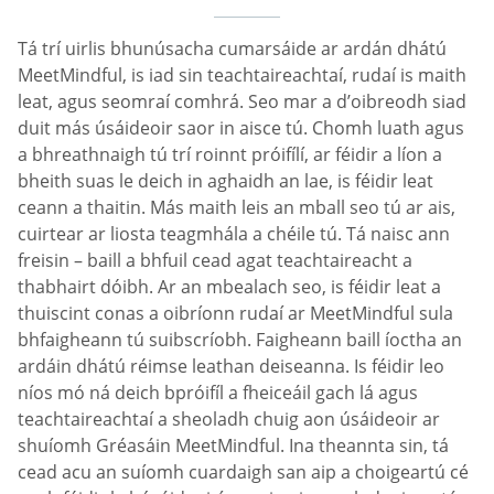
Tá trí uirlis bhunúsacha cumarsáide ar ardán dhátú
MeetMindful, is iad sin teachtaireachtaí, rudaí is maith
leat, agus seomraí comhrá. Seo mar a d’oibreodh siad
duit más úsáideoir saor in aisce tú. Chomh luath agus
a bhreathnaigh tú trí roinnt próifílí, ar féidir a líon a
bheith suas le deich in aghaidh an lae, is féidir leat
ceann a thaitin. Más maith leis an mball seo tú ar ais,
cuirtear ar liosta teagmhála a chéile tú. Tá naisc ann
freisin – baill a bhfuil cead agat teachtaireacht a
thabhairt dóibh. Ar an mbealach seo, is féidir leat a
thuiscint conas a oibríonn rudaí ar MeetMindful sula
bhfaigheann tú suibscríobh. Faigheann baill íoctha an
ardáin dhátú réimse leathan deiseanna. Is féidir leo
níos mó ná deich bpróifíl a fheiceáil gach lá agus
teachtaireachtaí a sheoladh chuig aon úsáideoir ar
shuíomh Gréasáin MeetMindful. Ina theannta sin, tá
cead acu an suíomh cuardaigh san aip a choigeartú cé