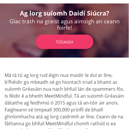
Ag lorg suíomh Daidí Siúcra?
Glac tráth na gceist agus aimsigh an ceann
foirfe!
TOSAIGH
Má tá tú ag lorg rud éigin nua maidir le dul ar líne,
b’fhéidir go mbeadh sé go hiontach triail a bhaint as
suíomh Gréasáin nua nach bhfuil lán de spammers fós.
Is féidir é a bheith MeetMindful. Tá an suíomh Gréasáin
dátaithe ag feidhmiú ó 2015 agus tá an-tóir air anois.
Faigheann sé timpeall 300,000 próifíl de bhaill
ghníomhacha atá ag lorg caidrimh ar líne. Ceann de na
fáthanna go bhfuil MeetMindful chomh rathúil is ea