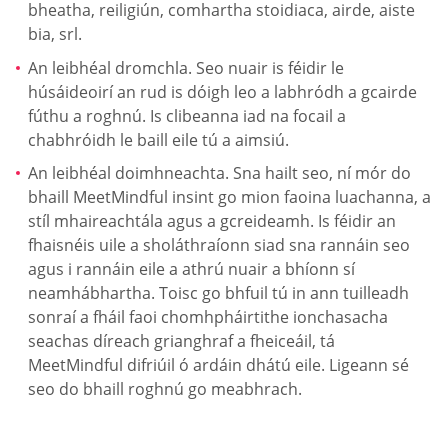
bheatha, reiligiún, comhartha stoidiaca, airde, aiste
bia, srl.
An leibhéal dromchla. Seo nuair is féidir le
húsáideoirí an rud is dóigh leo a labhródh a gcairde
fúthu a roghnú. Is clibeanna iad na focail a
chabhróidh le baill eile tú a aimsiú.
An leibhéal doimhneachta. Sna hailt seo, ní mór do
bhaill MeetMindful insint go mion faoina luachanna, a
stíl mhaireachtála agus a gcreideamh. Is féidir an
fhaisnéis uile a sholáthraíonn siad sna rannáin seo
agus i rannáin eile a athrú nuair a bhíonn sí
neamhábhartha. Toisc go bhfuil tú in ann tuilleadh
sonraí a fháil faoi chomhpháirtithe ionchasacha
seachas díreach grianghraf a fheiceáil, tá
MeetMindful difriúil ó ardáin dhátú eile. Ligeann sé
seo do bhaill roghnú go meabhrach.