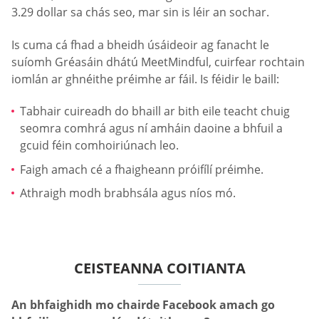
3.29 dollar sa chás seo, mar sin is léir an sochar.
Is cuma cá fhad a bheidh úsáideoir ag fanacht le
suíomh Gréasáin dhátú MeetMindful, cuirfear rochtain
iomlán ar ghnéithe préimhe ar fáil. Is féidir le baill:
Tabhair cuireadh do bhaill ar bith eile teacht chuig
seomra comhrá agus ní amháin daoine a bhfuil a
gcuid féin comhoiriúnach leo.
Faigh amach cé a fhaigheann próifílí préimhe.
Athraigh modh brabhsála agus níos mó.
CEISTEANNA COITIANTA
An bhfaighidh mo chairde Facebook amach go