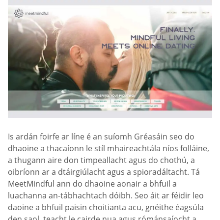
Is ardán foirfe ar líne é an suíomh Gréasáin seo do
dhaoine a thacaíonn le stíl mhaireachtála níos folláine,
a thugann aire don timpeallacht agus do chothú, a
oibríonn ar a dtáirgiúlacht agus a spioradáltacht. Tá
MeetMindful ann do dhaoine aonair a bhfuil a
luachanna an-tábhachtach dóibh. Seo áit ar féidir leo
daoine a bhfuil paisin choitianta acu, gnéithe éagsúla
den saol, teacht le cairde nua agus rómánsaíocht a