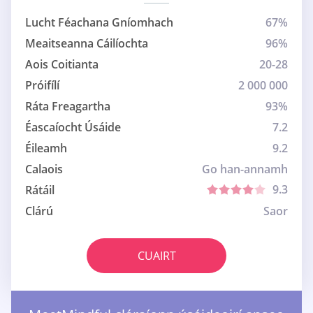
Lucht Féachana Gníomhach
67%
Meaitseanna Cáilíochta
96%
Aois Coitianta
20-28
Próifílí
2 000 000
Ráta Freagartha
93%
Éascaíocht Úsáide
7.2
Éileamh
9.2
Calaois
Go han-annamh
9.3
Rátáil
Clárú
Saor
CUAIRT