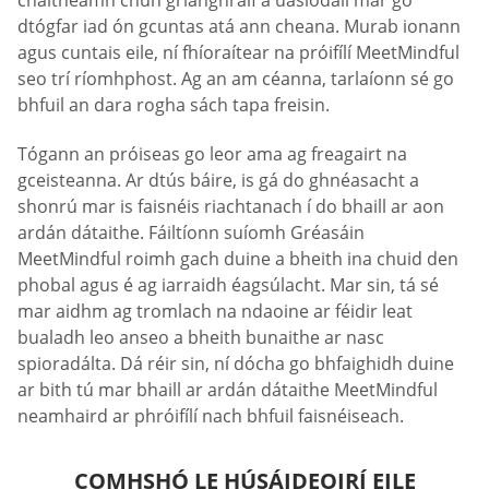
dtógfar iad ón gcuntas atá ann cheana. Murab ionann
agus cuntais eile, ní fhíoraítear na próifílí MeetMindful
seo trí ríomhphost. Ag an am céanna, tarlaíonn sé go
bhfuil an dara rogha sách tapa freisin.
Tógann an próiseas go leor ama ag freagairt na
gceisteanna. Ar dtús báire, is gá do ghnéasacht a
shonrú mar is faisnéis riachtanach í do bhaill ar aon
ardán dátaithe. Fáiltíonn suíomh Gréasáin
MeetMindful roimh gach duine a bheith ina chuid den
phobal agus é ag iarraidh éagsúlacht. Mar sin, tá sé
mar aidhm ag tromlach na ndaoine ar féidir leat
bualadh leo anseo a bheith bunaithe ar nasc
spioradálta. Dá réir sin, ní dócha go bhfaighidh duine
ar bith tú mar bhaill ar ardán dátaithe MeetMindful
neamhaird ar phróifílí nach bhfuil faisnéiseach.
COMHSHÓ LE HÚSÁIDEOIRÍ EILE