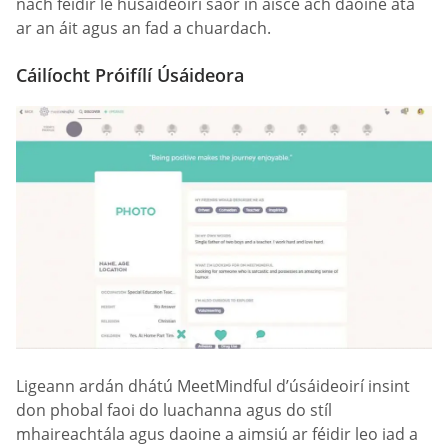
nach féidir le húsáideoirí saor in aisce ach daoine atá
ar an áit agus an fad a chuardach.
Cáilíocht Próifílí Úsáideora
Ligeann ardán dhátú MeetMindful d’úsáideoirí insint
don phobal faoi do luachanna agus do stíl
mhaireachtála agus daoine a aimsiú ar féidir leo iad a