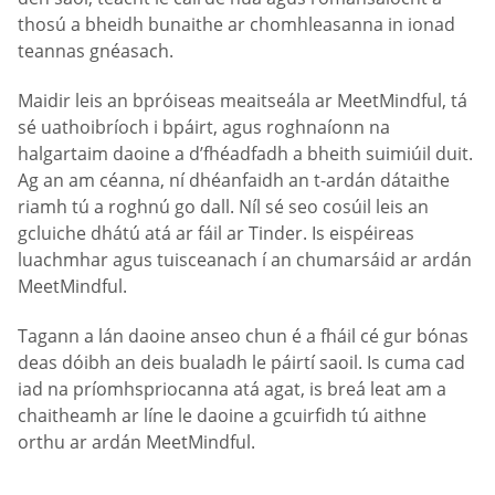
thosú a bheidh bunaithe ar chomhleasanna in ionad
teannas gnéasach.
Maidir leis an bpróiseas meaitseála ar MeetMindful, tá
sé uathoibríoch i bpáirt, agus roghnaíonn na
halgartaim daoine a d’fhéadfadh a bheith suimiúil duit.
Ag an am céanna, ní dhéanfaidh an t-ardán dátaithe
riamh tú a roghnú go dall. Níl sé seo cosúil leis an
gcluiche dhátú atá ar fáil ar Tinder. Is eispéireas
luachmhar agus tuisceanach í an chumarsáid ar ardán
MeetMindful.
Tagann a lán daoine anseo chun é a fháil cé gur bónas
deas dóibh an deis bualadh le páirtí saoil. Is cuma cad
iad na príomhspriocanna atá agat, is breá leat am a
chaitheamh ar líne le daoine a gcuirfidh tú aithne
orthu ar ardán MeetMindful.