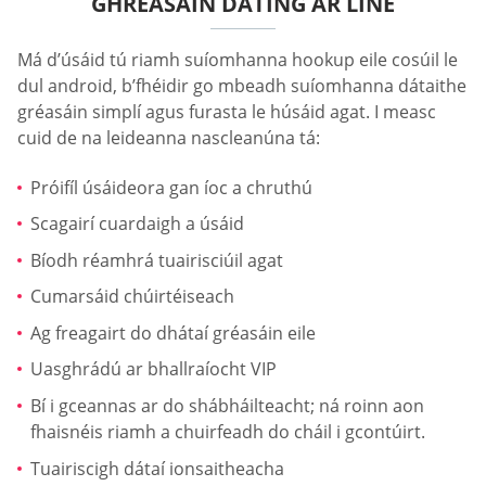
GHRÉASÁIN DATING AR LÍNE
Má d’úsáid tú riamh suíomhanna hookup eile cosúil le
dul android, b’fhéidir go mbeadh suíomhanna dátaithe
gréasáin simplí agus furasta le húsáid agat. I measc
cuid de na leideanna nascleanúna tá:
Próifíl úsáideora gan íoc a chruthú
Scagairí cuardaigh a úsáid
Bíodh réamhrá tuairisciúil agat
Cumarsáid chúirtéiseach
Ag freagairt do dhátaí gréasáin eile
Uasghrádú ar bhallraíocht VIP
Bí i gceannas ar do shábháilteacht; ná roinn aon
fhaisnéis riamh a chuirfeadh do cháil i gcontúirt.
Tuairiscigh dátaí ionsaitheacha