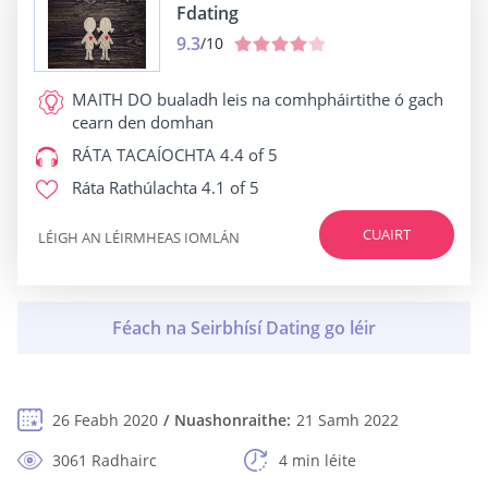
Fdating
9.3
/10
MAITH DO
bualadh leis na comhpháirtithe ó gach
cearn den domhan
RÁTA TACAÍOCHTA
4.4 of 5
Ráta Rathúlachta
4.1 of 5
CUAIRT
LÉIGH AN LÉIRMHEAS IOMLÁN
26 Feabh 2020
Nuashonraithe:
21 Samh 2022
3061 Radhairc
4 min léite