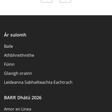
Ár suíomh
Baile
Athbhreithnithe
Fúinn
Glaoigh orainn
Leideanna Sabhailteachta Eachtrach
Údair
BARR Dhátú 2026
Beartas Príobháideachais
Amor en Linea
Freagracht