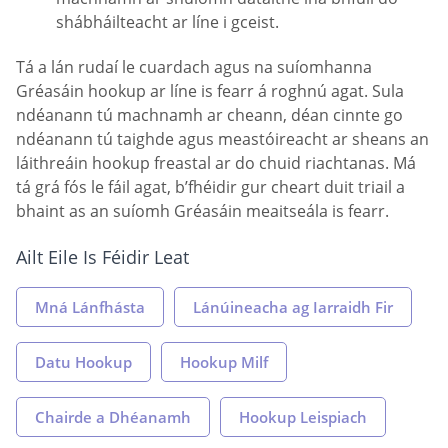
shábháilteacht ar líne i gceist.
Tá a lán rudaí le cuardach agus na suíomhanna
Gréasáin hookup ar líne is fearr á roghnú agat. Sula
ndéanann tú machnamh ar cheann, déan cinnte go
ndéanann tú taighde agus meastóireacht ar sheans an
láithreáin hookup freastal ar do chuid riachtanas. Má
tá grá fós le fáil agat, b’fhéidir gur cheart duit triail a
bhaint as an suíomh Gréasáin meaitseála is fearr.
Ailt Eile Is Féidir Leat
Mná Lánfhásta
Lánúineacha ag Iarraidh Fir
Datu Hookup
Hookup Milf
Chairde a Dhéanamh
Hookup Leispiach