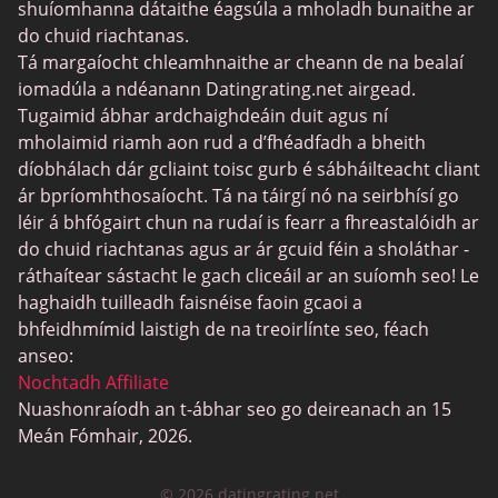
MyLOL
shuíomhanna dátaithe éagsúla a mholadh bunaithe ar
do chuid riachtanas.
Datu Aerach
Tá margaíocht chleamhnaithe ar cheann de na bealaí
Datu Leispiach
iomadúla a ndéanann Datingrating.net airgead.
Tugaimid ábhar ardchaighdeáin duit agus ní
Láithreáin um Dhátú Dubh
mholaimid riamh aon rud a d’fhéadfadh a bheith
SugarDaddyMeet
díobhálach dár gcliaint toisc gurb é sábháilteacht cliant
ár bpríomhthosaíocht. Tá na táirgí nó na seirbhísí go
LatinAmericanCupid
léir á bhfógairt chun na rudaí is fearr a fhreastalóidh ar
CatholicMatch
do chuid riachtanas agus ar ár gcuid féin a sholáthar -
ráthaítear sástacht le gach cliceáil ar an suíomh seo! Le
haghaidh tuilleadh faisnéise faoin gcaoi a
bhfeidhmímid laistigh de na treoirlínte seo, féach
anseo:
Nochtadh Affiliate
Nuashonraíodh an t-ábhar seo go deireanach an 15
Meán Fómhair, 2026.
© 2026 datingrating.net