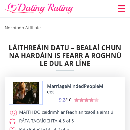
Nochtadh Affiliate
LÁITHREÁIN DATU – BEALAÍ CHUN
NA HARDÁIN IS FEARR A ROGHNÚ
LE DUL AR LÍNE
MarriageMindedPeopleM
eet
9.2
/10
MAITH DO
caidrimh ar feadh an tsaoil a aimsiú
RÁTA TACAÍOCHTA
4.5 of 5
Ráta Rathúlachta
4.2 of 5