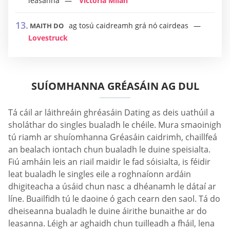
leasanna
Victoria Milan
ag tosú caidreamh grá nó cairdeas
MAITH DO
Lovestruck
SUÍOMHANNA GRÉASÁIN AG DUL
Tá cáil ar láithreáin ghréasáin Dating as deis uathúil a
sholáthar do singles bualadh le chéile. Mura smaoinigh
tú riamh ar shuíomhanna Gréasáin caidrimh, chaillfeá
an bealach iontach chun bualadh le duine speisialta.
Fiú amháin leis an riail maidir le fad sóisialta, is féidir
leat bualadh le singles eile a roghnaíonn ardáin
dhigiteacha a úsáid chun nasc a dhéanamh le dátaí ar
líne. Buailfidh tú le daoine ó gach cearn den saol. Tá do
dheiseanna bualadh le duine áirithe bunaithe ar do
leasanna. Léigh ar aghaidh chun tuilleadh a fháil, lena