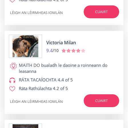
CUAIRT
LÉIGH AN LÉIRMHEAS IOMLÁN
Victoria Milan
9.4
/10
MAITH DO
bualadh le daoine a roinneann do
leasanna
RÁTA TACAÍOCHTA
4.4 of 5
Ráta Rathúlachta
4.2 of 5
CUAIRT
LÉIGH AN LÉIRMHEAS IOMLÁN