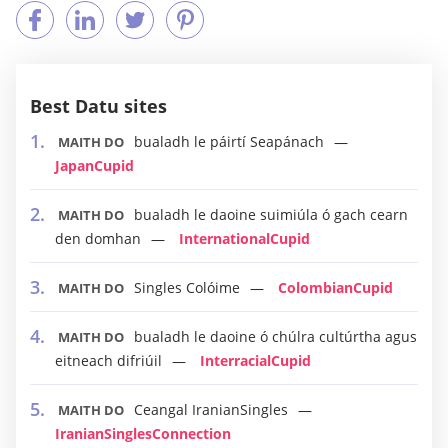
Best Datu sites
bualadh le páirtí Seapánach
MAITH DO
JapanCupid
bualadh le daoine suimiúla ó gach cearn
MAITH DO
den domhan
InternationalCupid
Singles Colóime
ColombianCupid
MAITH DO
bualadh le daoine ó chúlra cultúrtha agus
MAITH DO
eitneach difriúil
InterracialCupid
Ceangal IranianSingles
MAITH DO
IranianSinglesConnection