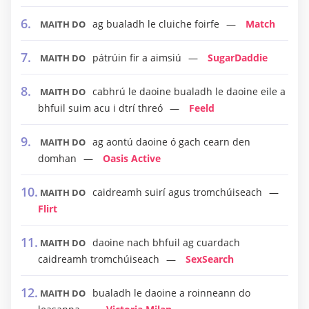
ag bualadh le cluiche foirfe
Match
MAITH DO
pátrúin fir a aimsiú
SugarDaddie
MAITH DO
cabhrú le daoine bualadh le daoine eile a
MAITH DO
bhfuil suim acu i dtrí threó
Feeld
ag aontú daoine ó gach cearn den
MAITH DO
domhan
Oasis Active
caidreamh suirí agus tromchúiseach
MAITH DO
Flirt
daoine nach bhfuil ag cuardach
MAITH DO
caidreamh tromchúiseach
SexSearch
bualadh le daoine a roinneann do
MAITH DO