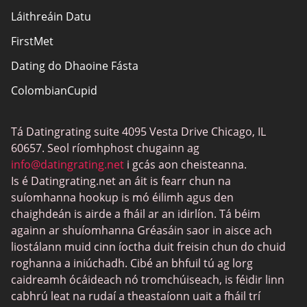
Láithreáin Datu
Nochtadh Affiliate
FirstMet
Léarscáil an láithreáin
Dating do Dhaoine Fásta
ColombianCupid
Dátú BBW
Tá Datingrating suite 4095 Vesta Drive Chicago, IL
MeetMindful
60657. Seol ríomhphost chugainn ag
Dátú BDSM
info@datingrating.net
i gcás aon cheisteanna.
Is é Datingrating.net an áit is fearr chun na
BBPeopleMeet
suíomhanna hookup is mó éilimh agus den
Suíomhanna Daidí Siúcra
chaighdeán is airde a fháil ar an idirlíon. Tá béim
againn ar shuíomhanna Gréasáin saor in aisce ach
JPeopleMeet
liostálann muid cinn íoctha duit freisin chun do chuid
Trans Datu
roghanna a iniúchadh. Cibé an bhfuil tú ag lorg
caidreamh ócáideach nó tromchúiseach, is féidir linn
Láithreáin Datu Sinsearacha
cabhrú leat na rudaí a theastaíonn uait a fháil trí