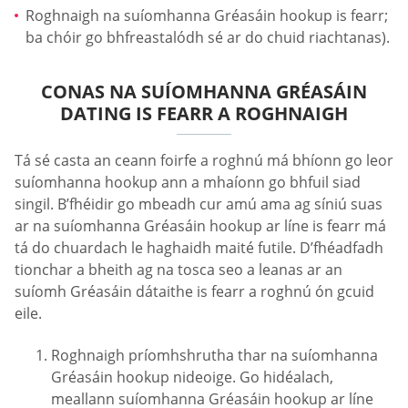
Roghnaigh na suíomhanna Gréasáin hookup is fearr;
ba chóir go bhfreastalódh sé ar do chuid riachtanas).
CONAS NA SUÍOMHANNA GRÉASÁIN
DATING IS FEARR A ROGHNAIGH
Tá sé casta an ceann foirfe a roghnú má bhíonn go leor
suíomhanna hookup ann a mhaíonn go bhfuil siad
singil. B’fhéidir go mbeadh cur amú ama ag síniú suas
ar na suíomhanna Gréasáin hookup ar líne is fearr má
tá do chuardach le haghaidh maité futile. D’fhéadfadh
tionchar a bheith ag na tosca seo a leanas ar an
suíomh Gréasáin dátaithe is fearr a roghnú ón gcuid
eile.
Roghnaigh príomhshrutha thar na suíomhanna
Gréasáin hookup nideoige. Go hidéalach,
meallann suíomhanna Gréasáin hookup ar líne