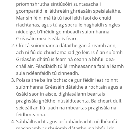
príomhshrutha síntiúsóirí suntasacha i
gcomparáid le láithreáin ghréasáin speisialaithe.
Mar sin féin, má tá tú faoi leith faoi do chuid
riachtanas, agus tú ag socrú le haghaidh singles
nideoige, b’fhéidir go mbeadh suíomhanna
Gréasáin meaitseála is fearr.
Clú: tá suíomhanna dátaithe gan áireamh ann,
ach ní fiú do chuid ama iad go léir. Is é an suíomh
Gréasáin dhátú is fearr ná ceann a bhfuil dea-
cháil air. Féadfaidh tú léirmheasanna faoi a léamh
sula ndéanfaidh tú cinneadh.
Polasaithe ballraíochta: cé gur féidir leat roinnt
suíomhanna Gréasáin dátaithe a rochtain agus a
úsáid saor in aisce, díghlasálann beartais
praghsála gnéithe inúsáidteachta. Ba cheart duit
seiceáil an fiú luach na mbeartas praghsála na
feidhmeanna.
Sábháilteacht agus príobháideacht: ní dhéanfá
machnamh ar shuíomh dátaithe ina bhfuil do