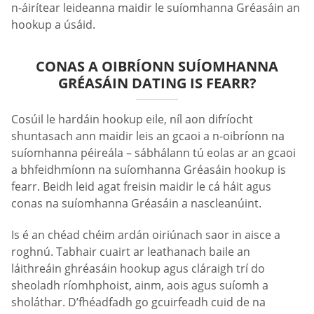
n-áirítear leideanna maidir le suíomhanna Gréasáin an
hookup a úsáid.
CONAS A OIBRÍONN SUÍOMHANNA
GRÉASÁIN DATING IS FEARR?
Cosúil le hardáin hookup eile, níl aon difríocht
shuntasach ann maidir leis an gcaoi a n-oibríonn na
suíomhanna péireála – sábhálann tú eolas ar an gcaoi
a bhfeidhmíonn na suíomhanna Gréasáin hookup is
fearr. Beidh leid agat freisin maidir le cá háit agus
conas na suíomhanna Gréasáin a nascleanúint.
Is é an chéad chéim ardán oiriúnach saor in aisce a
roghnú. Tabhair cuairt ar leathanach baile an
láithreáin ghréasáin hookup agus cláraigh trí do
sheoladh ríomhphoist, ainm, aois agus suíomh a
sholáthar. D’fhéadfadh go gcuirfeadh cuid de na