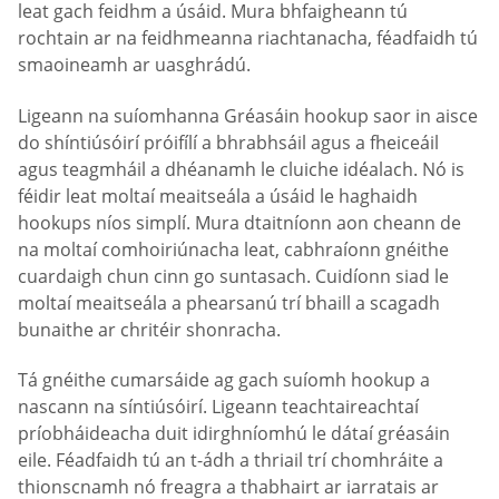
leat gach feidhm a úsáid. Mura bhfaigheann tú
rochtain ar na feidhmeanna riachtanacha, féadfaidh tú
smaoineamh ar uasghrádú.
Ligeann na suíomhanna Gréasáin hookup saor in aisce
do shíntiúsóirí próifílí a bhrabhsáil agus a fheiceáil
agus teagmháil a dhéanamh le cluiche idéalach. Nó is
féidir leat moltaí meaitseála a úsáid le haghaidh
hookups níos simplí. Mura dtaitníonn aon cheann de
na moltaí comhoiriúnacha leat, cabhraíonn gnéithe
cuardaigh chun cinn go suntasach. Cuidíonn siad le
moltaí meaitseála a phearsanú trí bhaill a scagadh
bunaithe ar chritéir shonracha.
Tá gnéithe cumarsáide ag gach suíomh hookup a
nascann na síntiúsóirí. Ligeann teachtaireachtaí
príobháideacha duit idirghníomhú le dátaí gréasáin
eile. Féadfaidh tú an t-ádh a thriail trí chomhráite a
thionscnamh nó freagra a thabhairt ar iarratais ar