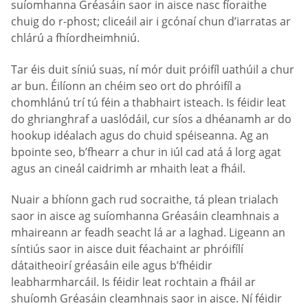
suíomhanna Gréasáin saor in aisce nasc fíoraithe
chuig do r-phost; cliceáil air i gcónaí chun d’iarratas ar
chlárú a fhíordheimhniú.
Tar éis duit síniú suas, ní mór duit próifíl uathúil a chur
ar bun. Éilíonn an chéim seo ort do phróifíl a
chomhlánú trí tú féin a thabhairt isteach. Is féidir leat
do ghrianghraf a uaslódáil, cur síos a dhéanamh ar do
hookup idéalach agus do chuid spéiseanna. Ag an
bpointe seo, b’fhearr a chur in iúl cad atá á lorg agat
agus an cineál caidrimh ar mhaith leat a fháil.
Nuair a bhíonn gach rud socraithe, tá plean trialach
saor in aisce ag suíomhanna Gréasáin cleamhnais a
mhaireann ar feadh seacht lá ar a laghad. Ligeann an
síntiús saor in aisce duit féachaint ar phróifílí
dátaitheoirí gréasáin eile agus b’fhéidir
leabharmharcáil. Is féidir leat rochtain a fháil ar
shuíomh Gréasáin cleamhnais saor in aisce. Ní féidir