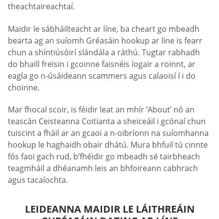
theachtaireachtaí.
Maidir le sábháilteacht ar líne, ba cheart go mbeadh
bearta ag an suíomh Gréasáin hookup ar líne is fearr
chun a shíntiúsóirí slándála a ráthú. Tugtar rabhadh
do bhaill freisin i gcoinne faisnéis íogair a roinnt, ar
eagla go n-úsáideann scammers agus calaoisí í i do
choinne.
Mar fhocal scoir, is féidir leat an mhír ‘About’ nó an
teascán Ceisteanna Coitianta a sheiceáil i gcónaí chun
tuiscint a fháil ar an gcaoi a n-oibríonn na suíomhanna
hookup le haghaidh obair dhátú. Mura bhfuil tú cinnte
fós faoi gach rud, b’fhéidir go mbeadh sé tairbheach
teagmháil a dhéanamh leis an bhfoireann cabhrach
agus tacaíochta.
LEIDEANNA MAIDIR LE LÁITHREÁIN