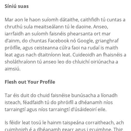
Síniú suas
Mar aon le haon suíomh dátaithe, caithfidh tú cuntas a
chruthú sula meaitseálann tú le daoine. Anseo,
iarrfaidh an suíomh faisnéis phearsanta ort mar
d’ainm, do chuntas Facebook nó Google, grianghraf
próifíle, agus ceisteanna cúlra faoi na rudaí is maith
leat agus nach dtaitníonn leat. Cuideoidh an fhaisnéis a
sholáthraíonn tú anseo leo do chluichí oiriúnacha a
aimsiú.
Flesh out Your Profile
Tar éis duit do chuid faisnéise bunúsacha a líonadh
isteach, féadfaidh tú do phróifíl a dhéanamh níos
tarraingtí agus níos tarraingtí d’úsáideoirí eile.
Is féidir leat tosú le hainm taispeána corraitheach, ach
cuimhnigh é a dhéanamh gearr agus i gcuimhne. Thig