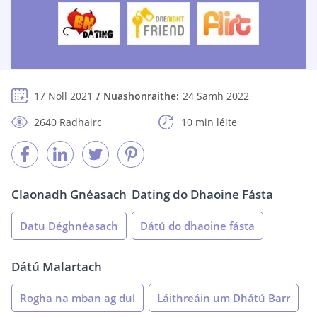
17 Noll 2021
Nuashonraithe:
24 Samh 2022
2640 Radhairc
10 min léite
Claonadh Gnéasach
Dating do Dhaoine Fásta
Datu Déghnéasach
Dátú do dhaoine fásta
Dátú Malartach
Rogha na mban ag dul
Láithreáin um Dhátú Barr