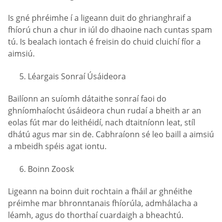
Is gné phréimhe í a ligeann duit do ghrianghraif a
fhíorú chun a chur in iúl do dhaoine nach cuntas spam
tú. Is bealach iontach é freisin do chuid cluichí fíor a
aimsiú.
Léargais Sonraí Úsáideora
Bailíonn an suíomh dátaithe sonraí faoi do
ghníomhaíocht úsáideora chun rudaí a bheith ar an
eolas fút mar do leithéidí, nach dtaitníonn leat, stíl
dhátú agus mar sin de. Cabhraíonn sé leo baill a aimsiú
a mbeidh spéis agat iontu.
Boinn Zoosk
Ligeann na boinn duit rochtain a fháil ar ghnéithe
préimhe mar bhronntanais fhíorúla, admhálacha a
léamh, agus do thorthaí cuardaigh a bheachtú.