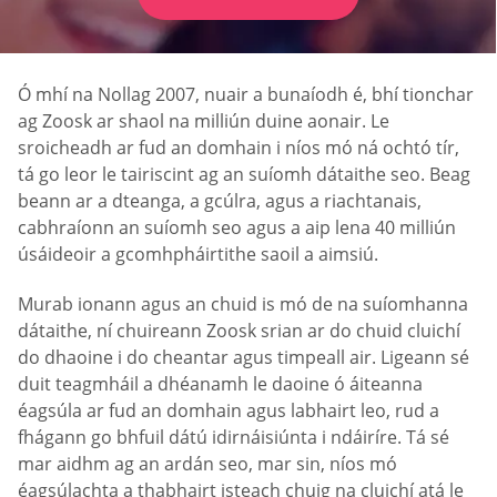
Ó mhí na Nollag 2007, nuair a bunaíodh é, bhí tionchar
ag Zoosk ar shaol na milliún duine aonair. Le
sroicheadh ar fud an domhain i níos mó ná ochtó tír,
tá go leor le tairiscint ag an suíomh dátaithe seo. Beag
beann ar a dteanga, a gcúlra, agus a riachtanais,
cabhraíonn an suíomh seo agus a aip lena 40 milliún
úsáideoir a gcomhpháirtithe saoil a aimsiú.
Murab ionann agus an chuid is mó de na suíomhanna
dátaithe, ní chuireann Zoosk srian ar do chuid cluichí
do dhaoine i do cheantar agus timpeall air. Ligeann sé
duit teagmháil a dhéanamh le daoine ó áiteanna
éagsúla ar fud an domhain agus labhairt leo, rud a
fhágann go bhfuil dátú idirnáisiúnta i ndáiríre. Tá sé
mar aidhm ag an ardán seo, mar sin, níos mó
éagsúlachta a thabhairt isteach chuig na cluichí atá le