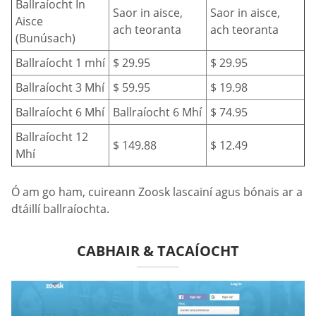
Ballraíocht In
Saor in aisce,
Saor in aisce,
Aisce
ach teoranta
ach teoranta
(Bunúsach)
Ballraíocht 1 mhí
$ 29.95
$ 29.95
Ballraíocht 3 Mhí
$ 59.95
$ 19.98
Ballraíocht 6 Mhí
Ballraíocht 6 Mhí
$ 74.95
Ballraíocht 12
$ 149.88
$ 12.49
Mhí
Ó am go ham, cuireann Zoosk lascainí agus bónais ar a
dtáillí ballraíochta.
CABHAIR & TACAÍOCHT