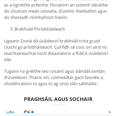
as a ngnéithe préimhe. Fíoraíonn an suíomh dátaithe
do chuntais meán sóisialta, d’uimhir theileafóin agus
do sheoladh ríomhphoist freisin.
Brabhsáil Phríobháideach
Ligeann Zoosk dá úsáideoirí brabhsáil trína gcuid
cluichí go príobháideach. Cuirfidh sé cosc ort aird nó
teachtaireachtaí nach dteastaíonn a fháil ó úsáideoirí
eile.
Tugann na gnéithe seo cosaint agus slándáil iomlán
d’úsáideoirí. Thairis sin, coimeádtar gach faisnéis a
sholáthraíonn tú agus tú ag síniú slán sábháilte.
PRAGHSÁIL AGUS SOCHAIR