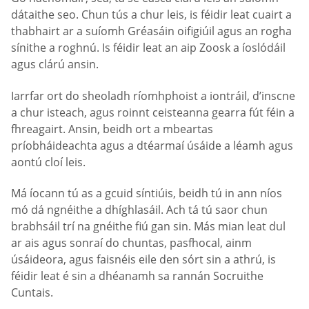
dátaithe seo. Chun tús a chur leis, is féidir leat cuairt a
thabhairt ar a suíomh Gréasáin oifigiúil agus an rogha
sínithe a roghnú. Is féidir leat an aip Zoosk a íoslódáil
agus clárú ansin.
Iarrfar ort do sheoladh ríomhphoist a iontráil, d’inscne
a chur isteach, agus roinnt ceisteanna gearra fút féin a
fhreagairt. Ansin, beidh ort a mbeartas
príobháideachta agus a dtéarmaí úsáide a léamh agus
aontú cloí leis.
Má íocann tú as a gcuid síntiúis, beidh tú in ann níos
mó dá ngnéithe a dhíghlasáil. Ach tá tú saor chun
brabhsáil trí na gnéithe fiú gan sin. Más mian leat dul
ar ais agus sonraí do chuntas, pasfhocal, ainm
úsáideora, agus faisnéis eile den sórt sin a athrú, is
féidir leat é sin a dhéanamh sa rannán Socruithe
Cuntais.