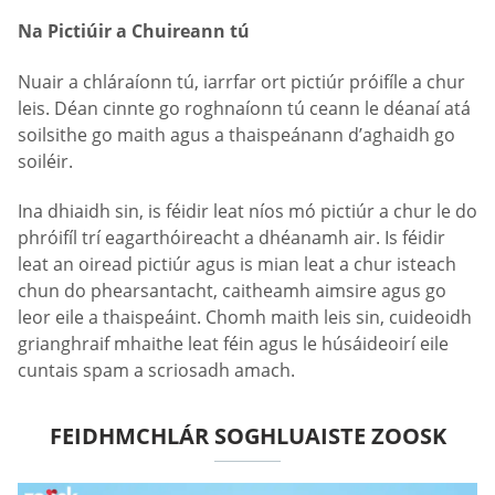
Na Pictiúir a Chuireann tú
Nuair a chláraíonn tú, iarrfar ort pictiúr próifíle a chur
leis. Déan cinnte go roghnaíonn tú ceann le déanaí atá
soilsithe go maith agus a thaispeánann d’aghaidh go
soiléir.
Ina dhiaidh sin, is féidir leat níos mó pictiúr a chur le do
phróifíl trí eagarthóireacht a dhéanamh air. Is féidir
leat an oiread pictiúr agus is mian leat a chur isteach
chun do phearsantacht, caitheamh aimsire agus go
leor eile a thaispeáint. Chomh maith leis sin, cuideoidh
grianghraif mhaithe leat féin agus le húsáideoirí eile
cuntais spam a scriosadh amach.
FEIDHMCHLÁR SOGHLUAISTE ZOOSK