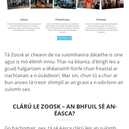
Tá Zoosk ar cheann de na suíomhanna dátaithe is sine
agus is mó éilimh inniu. Thar na blianta, d’éirigh leo a
gcuid halgartaim a dhéanamh foirfe chun freastal ar
riachtanais a n-úsáideoirí. Mar sin, chun tú a chur ar
bun anseo tá treoir shimplí ar an gcaoi a n-oibríonn an
suíomh seo.
CLÁRÚ LE ZOOSK – AN BHFUIL SÉ AN-
ÉASCA?
Go hachomair, sea, tá sé éasca clárú leis an suíomh