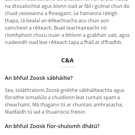
na dtosaíochtaí agus bíonn siad ar fáil i gcónaí chun do
chuid ceisteanna a fhreagairt. Le hamanna réitigh
thapa, tá bealaí an-éifeachtacha acu chun aon
saincheist a réiteach. Buail teachtaireacht nó
ríomhphost chucu nuair a bhíonn a gcabhair uait, agus
cuideoidh siad leat réiteach tapa a fháil ar d’fhadhb.
C&A
An bhfuil Zoosk sábháilte?
Sea, soláthraíonn Zoosk gnéithe sábháilteachta agus
fíoraithe iomadúla a chuidíonn leat cuntais spam a
sheachaint. Má thagann tú ar chuntais amhrasacha,
féadfaidh tú iad a thuairisciú freisin.
An bhfuil Zoosk fíor-shuíomh dhátú?