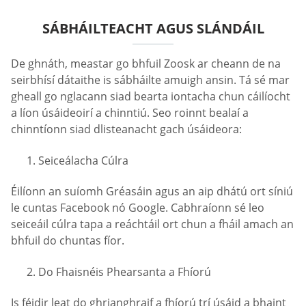
SÁBHÁILTEACHT AGUS SLÁNDÁIL
De ghnáth, meastar go bhfuil Zoosk ar cheann de na
seirbhísí dátaithe is sábháilte amuigh ansin. Tá sé mar
gheall go nglacann siad bearta iontacha chun cáilíocht
a líon úsáideoirí a chinntiú. Seo roinnt bealaí a
chinntíonn siad dlisteanacht gach úsáideora:
Seiceálacha Cúlra
Éilíonn an suíomh Gréasáin agus an aip dhátú ort síniú
le cuntas Facebook nó Google. Cabhraíonn sé leo
seiceáil cúlra tapa a reáchtáil ort chun a fháil amach an
bhfuil do chuntas fíor.
Do Fhaisnéis Phearsanta a Fhíorú
Is féidir leat do ghrianghraif a fhíorú trí úsáid a bhaint