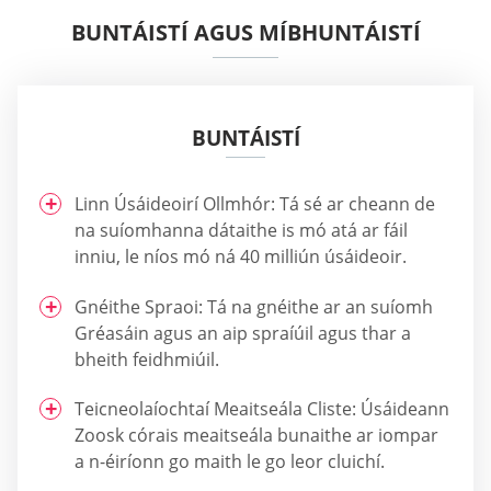
BUNTÁISTÍ AGUS MÍBHUNTÁISTÍ
BUNTÁISTÍ
Linn Úsáideoirí Ollmhór: Tá sé ar cheann de
na suíomhanna dátaithe is mó atá ar fáil
inniu, le níos mó ná 40 milliún úsáideoir.
Gnéithe Spraoi: Tá na gnéithe ar an suíomh
Gréasáin agus an aip spraíúil agus thar a
bheith feidhmiúil.
Teicneolaíochtaí Meaitseála Cliste: Úsáideann
Zoosk córais meaitseála bunaithe ar iompar
a n-éiríonn go maith le go leor cluichí.