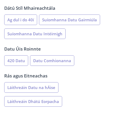
Dátú Stíl Mhaireachtála
Ag dul i do 40í
Suíomhanna Datu Gairmiúla
Suíomhanna Datu Intéirnigh
Datu Úis Roinnte
420 Datu
Datu Comhionanna
Rás agus Eitneachas
Láithreáin Datu na hÁise
Láithreáin Dhátú Eorpacha