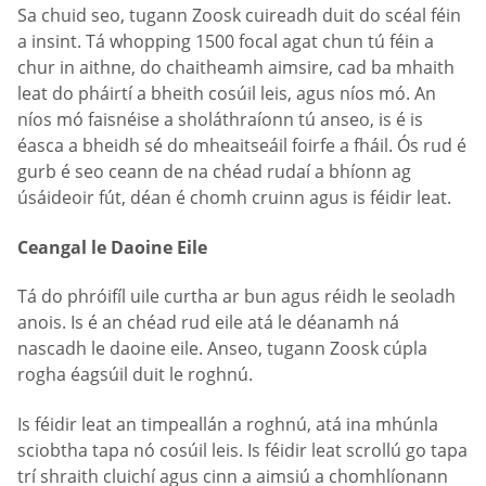
Sa chuid seo, tugann Zoosk cuireadh duit do scéal féin
a insint. Tá whopping 1500 focal agat chun tú féin a
chur in aithne, do chaitheamh aimsire, cad ba mhaith
leat do pháirtí a bheith cosúil leis, agus níos mó. An
níos mó faisnéise a sholáthraíonn tú anseo, is é is
éasca a bheidh sé do mheaitseáil foirfe a fháil. Ós rud é
gurb é seo ceann de na chéad rudaí a bhíonn ag
úsáideoir fút, déan é chomh cruinn agus is féidir leat.
Ceangal le Daoine Eile
Tá do phróifíl uile curtha ar bun agus réidh le seoladh
anois. Is é an chéad rud eile atá le déanamh ná
nascadh le daoine eile. Anseo, tugann Zoosk cúpla
rogha éagsúil duit le roghnú.
Is féidir leat an timpeallán a roghnú, atá ina mhúnla
sciobtha tapa nó cosúil leis. Is féidir leat scrollú go tapa
trí shraith cluichí agus cinn a aimsiú a chomhlíonann