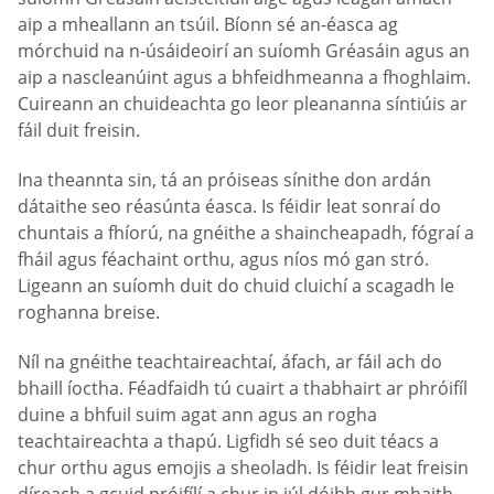
aip a mheallann an tsúil. Bíonn sé an-éasca ag
mórchuid na n-úsáideoirí an suíomh Gréasáin agus an
aip a nascleanúint agus a bhfeidhmeanna a fhoghlaim.
Cuireann an chuideachta go leor pleananna síntiúis ar
fáil duit freisin.
Ina theannta sin, tá an próiseas sínithe don ardán
dátaithe seo réasúnta éasca. Is féidir leat sonraí do
chuntais a fhíorú, na gnéithe a shaincheapadh, fógraí a
fháil agus féachaint orthu, agus níos mó gan stró.
Ligeann an suíomh duit do chuid cluichí a scagadh le
roghanna breise.
Níl na gnéithe teachtaireachtaí, áfach, ar fáil ach do
bhaill íoctha. Féadfaidh tú cuairt a thabhairt ar phróifíl
duine a bhfuil suim agat ann agus an rogha
teachtaireachta a thapú. Ligfidh sé seo duit téacs a
chur orthu agus emojis a sheoladh. Is féidir leat freisin