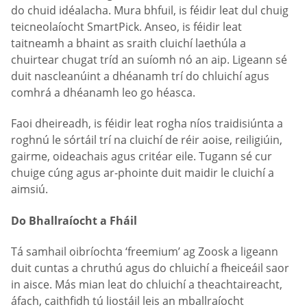
do chuid idéalacha. Mura bhfuil, is féidir leat dul chuig
teicneolaíocht SmartPick. Anseo, is féidir leat
taitneamh a bhaint as sraith cluichí laethúla a
chuirtear chugat tríd an suíomh nó an aip. Ligeann sé
duit nascleanúint a dhéanamh trí do chluichí agus
comhrá a dhéanamh leo go héasca.
Faoi dheireadh, is féidir leat rogha níos traidisiúnta a
roghnú le sórtáil trí na cluichí de réir aoise, reiligiúin,
gairme, oideachais agus critéar eile. Tugann sé cur
chuige cúng agus ar-phointe duit maidir le cluichí a
aimsiú.
Do Bhallraíocht a Fháil
Tá samhail oibríochta ‘freemium’ ag Zoosk a ligeann
duit cuntas a chruthú agus do chluichí a fheiceáil saor
in aisce. Más mian leat do chluichí a theachtaireacht,
áfach, caithfidh tú liostáil leis an mballraíocht