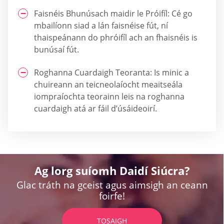
Faisnéis Bhunúsach maidir le Próifíl: Cé go
mbailíonn siad a lán faisnéise fút, ní
thaispeánann do phróifíl ach an fhaisnéis is
bunúsaí fút.
Roghanna Cuardaigh Teoranta: Is minic a
chuireann an teicneolaíocht meaitseála
iompraíochta teorainn leis na roghanna
cuardaigh atá ar fáil d’úsáideoirí.
Ag lorg suíomh Daidí Siúcra?
Glac tráth na gceist agus aimsigh an ceann
foirfe!
TOSAIGH