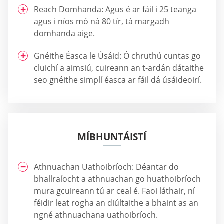
Reach Domhanda: Agus é ar fáil i 25 teanga
agus i níos mó ná 80 tír, tá margadh
domhanda aige.
Gnéithe Éasca le Úsáid: Ó chruthú cuntas go
cluichí a aimsiú, cuireann an t-ardán dátaithe
seo gnéithe simplí éasca ar fáil dá úsáideoirí.
MÍBHUNTÁISTÍ
Athnuachan Uathoibríoch: Déantar do
bhallraíocht a athnuachan go huathoibríoch
mura gcuireann tú ar ceal é. Faoi láthair, ní
féidir leat rogha an diúltaithe a bhaint as an
ngné athnuachana uathoibríoch.