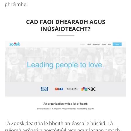
phréimhe.
CAD FAOI DHEARADH AGUS
INÚSÁIDTEACHT?
Tá Zoosk deartha le bheith an-éasca le húsáid. Tá
suíomh Gréasáin aeistéitiúil aige agus leagan amach