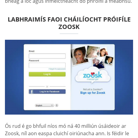
bheag a íoc agus infheictheacht do phróifíl a fheabhsú.
LABHRAIMÍS FAOI CHÁILÍOCHT PRÓIFÍLE
ZOOSK
Ós rud é go bhfuil níos mó ná 40 milliún úsáideoir ar
Zoosk, níl aon easpa cluichí oiriúnacha ann. Is féidir le