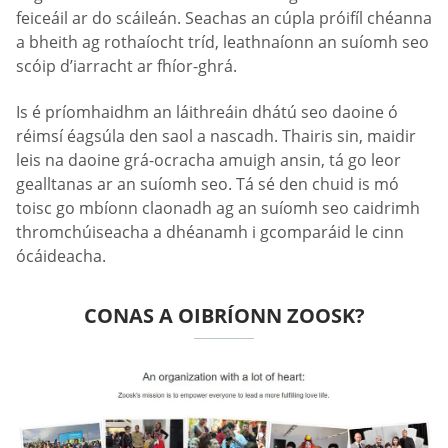
feiceáil ar do scáileán. Seachas an cúpla próifíl chéanna
a bheith ag rothaíocht tríd, leathnaíonn an suíomh seo
scóip d’iarracht ar fhíor-ghrá.
Is é príomhaidhm an láithreáin dhátú seo daoine ó
réimsí éagsúla den saol a nascadh. Thairis sin, maidir
leis na daoine grá-ocracha amuigh ansin, tá go leor
gealltanas ar an suíomh seo. Tá sé den chuid is mó
toisc go mbíonn claonadh ag an suíomh seo caidrimh
thromchúiseacha a dhéanamh i gcomparáid le cinn
ócáideacha.
CONAS A OIBRÍONN ZOOSK?