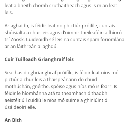
leat a bheith chomh cruthaitheach agus is mian leat
leis.
Ar aghaidh, is féidir leat do phictiúr próifíle, cuntais
shóisialta a chur leis agus d’uimhir theileafóin a fhíorú
trí Zoosk. Cuideoidh sé leis na cuntais spam foriomlána
ar an láithreán a laghdú.
Cuir Tuilleadh Grianghraif leis
Seachas do ghrianghraf próifíle, is féidir leat níos mó
pictiúr a chur leis a thaispeánann do chuid
mothúchán, gnéithe, spéise agus níos mó is fearr. Is
féidir le híomhánna atá taitneamhach ó thaobh
aeistéitiúil cuidiú le níos mó suime a ghiniúint ó
úsáideoirí eile.
An Bith