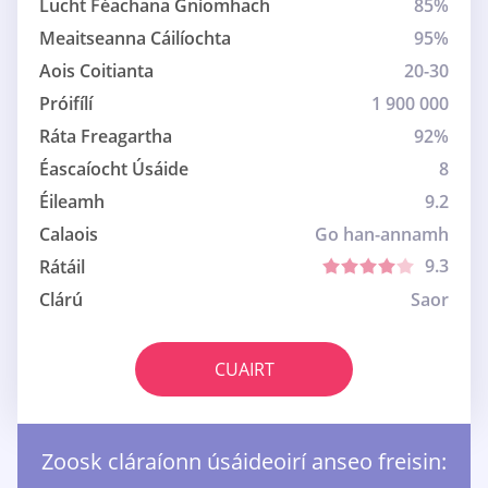
Lucht Féachana Gníomhach
85%
Meaitseanna Cáilíochta
95%
Aois Coitianta
20-30
Próifílí
1 900 000
Ráta Freagartha
92%
Éascaíocht Úsáide
8
Éileamh
9.2
Calaois
Go han-annamh
9.3
Rátáil
Clárú
Saor
CUAIRT
Zoosk cláraíonn úsáideoirí anseo freisin: