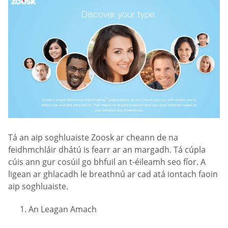
Tá an aip soghluaiste Zoosk ar cheann de na
feidhmchláir dhátú is fearr ar an margadh. Tá cúpla
cúis ann gur cosúil go bhfuil an t-éileamh seo fíor. A
ligean ar ghlacadh le breathnú ar cad atá iontach faoin
aip soghluaiste.
An Leagan Amach