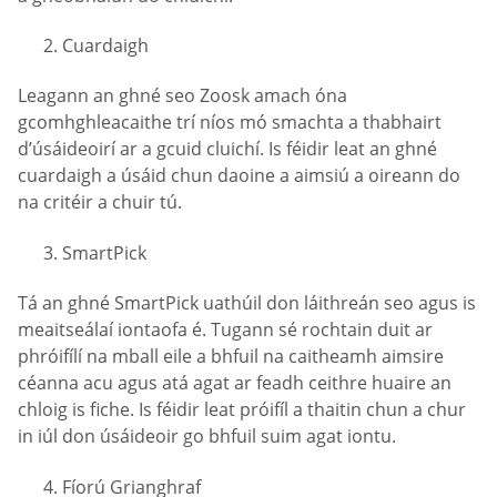
Cuardaigh
Leagann an ghné seo Zoosk amach óna
gcomhghleacaithe trí níos mó smachta a thabhairt
d’úsáideoirí ar a gcuid cluichí. Is féidir leat an ghné
cuardaigh a úsáid chun daoine a aimsiú a oireann do
na critéir a chuir tú.
SmartPick
Tá an ghné SmartPick uathúil don láithreán seo agus is
meaitseálaí iontaofa é. Tugann sé rochtain duit ar
phróifílí na mball eile a bhfuil na caitheamh aimsire
céanna acu agus atá agat ar feadh ceithre huaire an
chloig is fiche. Is féidir leat próifíl a thaitin chun a chur
in iúl don úsáideoir go bhfuil suim agat iontu.
Fíorú Grianghraf