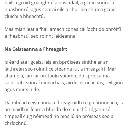
baill a gcuid grianghraf a uaslódáil, a gcuid sonraí a
nuashonrú, agus sonraí eile a chur leo chun a gcuid
cluichí a bheachtú.
Más mian leat a fháil amach conas cáilíocht do phróifíl
a fheabhsú, seo roinnt leideanna:
Na Ceisteanna a Fhreagairt
Is éard atá i gceist leis an bpróiseas sínithe ar an
láithreán seo roinnt ceisteanna fút a fhreagairt. Mar
shampla, iarrfar ort faoin suíomh, do spriocanna
caidrimh, sonraí oideachais, airde, eitneachas, reiligiún
agus mar sin de.
Dá mhéad ceisteanna a fhreagróidh tú go fírinneach, is
amhlaidh is fearr a bheidh do chluichí. Tógann sé
timpeall cúig nóiméad nó níos lú an próiseas seo a
chríochnú.