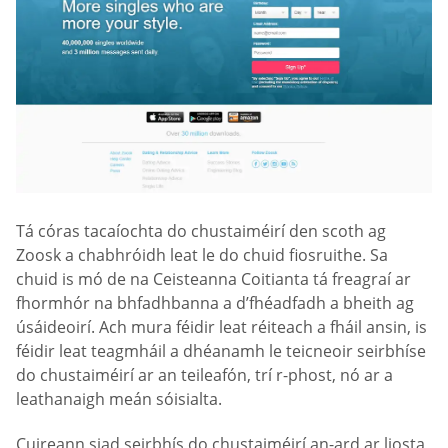
Tá córas tacaíochta do chustaiméirí den scoth ag
Zoosk a chabhróidh leat le do chuid fiosruithe. Sa
chuid is mó de na Ceisteanna Coitianta tá freagraí ar
fhormhór na bhfadhbanna a d’fhéadfadh a bheith ag
úsáideoirí. Ach mura féidir leat réiteach a fháil ansin, is
féidir leat teagmháil a dhéanamh le teicneoir seirbhíse
do chustaiméirí ar an teileafón, trí r-phost, nó ar a
leathanaigh meán sóisialta.
Cuireann siad seirbhís do chustaiméirí an-ard ar liosta