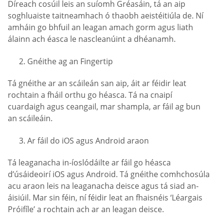
Díreach cosúil leis an suíomh Gréasáin, tá an aip
soghluaiste taitneamhach ó thaobh aeistéitiúla de. Ní
amháin go bhfuil an leagan amach gorm agus liath
álainn ach éasca le nascleanúint a dhéanamh.
Gnéithe ag an Fingertip
Tá gnéithe ar an scáileán san aip, áit ar féidir leat
rochtain a fháil orthu go héasca. Tá na cnaipí
cuardaigh agus ceangail, mar shampla, ar fáil ag bun
an scáileáin.
Ar fáil do iOS agus Android araon
Tá leaganacha in-íoslódáilte ar fáil go héasca
d’úsáideoirí iOS agus Android. Tá gnéithe comhchosúla
acu araon leis na leaganacha deisce agus tá siad an-
áisiúil. Mar sin féin, ní féidir leat an fhaisnéis ‘Léargais
Próifíle’ a rochtain ach ar an leagan deisce.