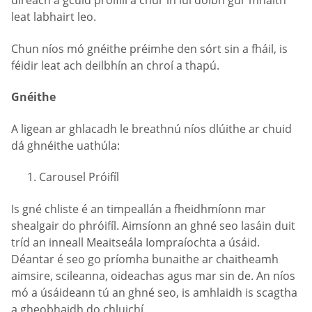
díreach a gcuid próifílí a chur in iúl dóibh gur mhaith
leat labhairt leo.
Chun níos mó gnéithe préimhe den sórt sin a fháil, is
féidir leat ach deilbhín an chroí a thapú.
Gnéithe
A ligean ar ghlacadh le breathnú níos dlúithe ar chuid
dá ghnéithe uathúla:
Carousel Próifíl
Is gné chliste é an timpeallán a fheidhmíonn mar
shealgair do phróifíl. Aimsíonn an ghné seo lasáin duit
tríd an inneall Meaitseála Iompraíochta a úsáid.
Déantar é seo go príomha bunaithe ar chaitheamh
aimsire, scileanna, oideachas agus mar sin de. An níos
mó a úsáideann tú an ghné seo, is amhlaidh is scagtha
a gheobhaidh do chluichí.