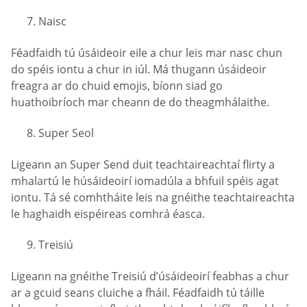
Naisc
Féadfaidh tú úsáideoir eile a chur leis mar nasc chun
do spéis iontu a chur in iúl. Má thugann úsáideoir
freagra ar do chuid emojis, bíonn siad go
huathoibríoch mar cheann de do theagmhálaithe.
Super Seol
Ligeann an Super Send duit teachtaireachtaí flirty a
mhalartú le húsáideoirí iomadúla a bhfuil spéis agat
iontu. Tá sé comhtháite leis na gnéithe teachtaireachta
le haghaidh eispéireas comhrá éasca.
Treisiú
Ligeann na gnéithe Treisiú d’úsáideoirí feabhas a chur
ar a gcuid seans cluiche a fháil. Féadfaidh tú táille