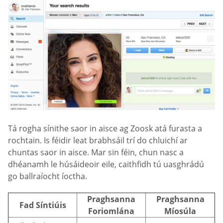
Tá rogha sínithe saor in aisce ag Zoosk atá furasta a
rochtain. Is féidir leat brabhsáil trí do chluichí ar
chuntas saor in aisce. Mar sin féin, chun nasc a
dhéanamh le húsáideoir eile, caithfidh tú uasghrádú
go ballraíocht íoctha.
Praghsanna
Praghsanna
Fad Síntiúis
Foriomlána
Míosúla