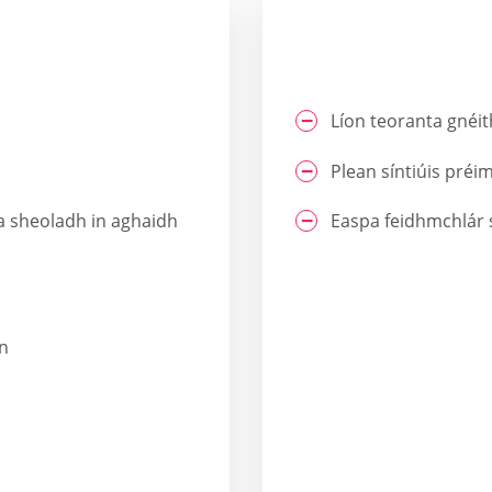
Líon teoranta gnéit
Plean síntiúis préi
 a sheoladh in aghaidh
Easpa feidhmchlár 
án