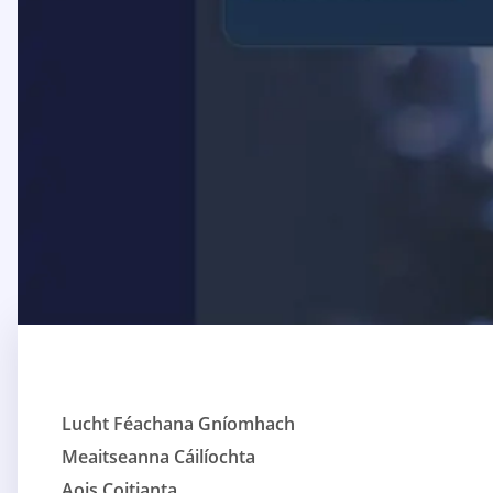
Lucht Féachana Gníomhach
Meaitseanna Cáilíochta
Aois Coitianta