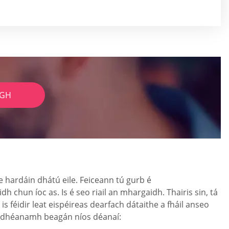
IGH
e hardáin dhátú eile. Feiceann tú gurb é
h chun íoc as. Is é seo riail an mhargaidh. Thairis sin, tá
is féidir leat eispéireas dearfach dátaithe a fháil anseo
h a dhéanamh beagán níos déanaí: