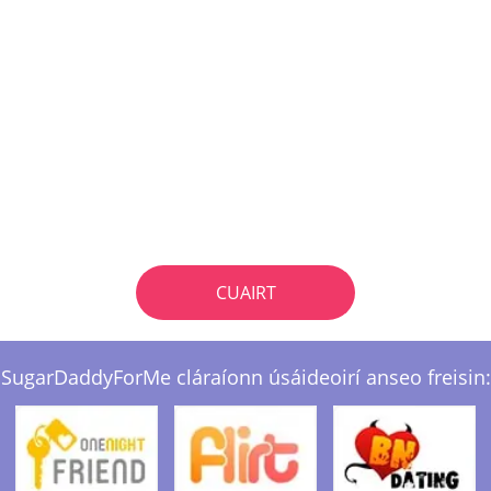
CUAIRT
SugarDaddyForMe cláraíonn úsáideoirí anseo freisin: