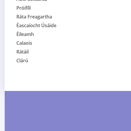
Próifílí
Ráta Freagartha
Éascaíocht Úsáide
Éileamh
Calaois
Rátáil
Clárú