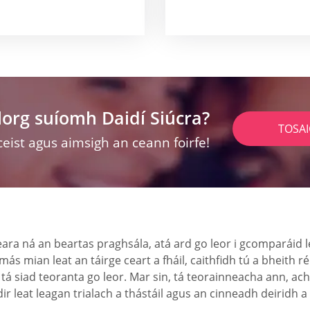
lorg suíomh Daidí Siúcra?
TOSA
ceist agus aimsigh an ceann foirfe!
ara ná an beartas praghsála, atá ard go leor i gcomparáid l
mian leat an táirge ceart a fháil, caithfidh tú a bheith réid
 tá siad teoranta go leor. Mar sin, tá teorainneacha ann, ach 
dir leat leagan trialach a thástáil agus an cinneadh deirid