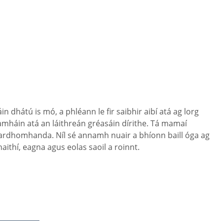
n dhátú is mó, a phléann le fir saibhir aibí atá ag lorg
 amháin atá an láithreán gréasáin dírithe. Tá mamaí
chtardhomhanda. Níl sé annamh nuair a bhíonn baill óga ag
aithí, eagna agus eolas saoil a roinnt.