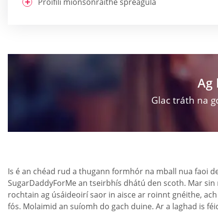
Próifílí mionsonraithe spreagúla
Ag 
Glac tráth na g
Is é an chéad rud a thugann formhór na mball nua faoi de
SugarDaddyForMe an tseirbhís dhátú den scoth. Mar sin más 
rochtain ag úsáideoirí saor in aisce ar roinnt gnéithe, ach
fós. Molaimid an suíomh do gach duine. Ar a laghad is féi