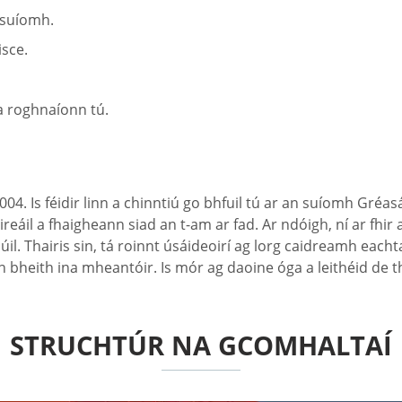
 suíomh.
isce.
a roghnaíonn tú.
4. Is féidir linn a chinntiú go bhfuil tú ar an suíomh Gréasái
eáil a fhaigheann siad an t-am ar fad. Ar ndóigh, ní ar fhir
thúil. Thairis sin, tá roinnt úsáideoirí ag lorg caidreamh ea
n bheith ina mheantóir. Is mór ag daoine óga a leithéid de th
STRUCHTÚR NA GCOMHALTAÍ