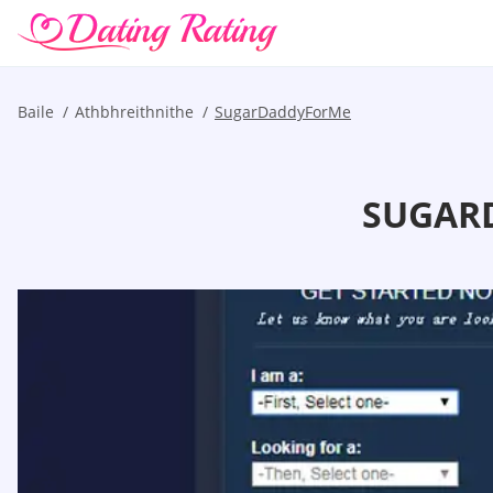
Baile
Athbhreithnithe
SugarDaddyForMe
SUGAR