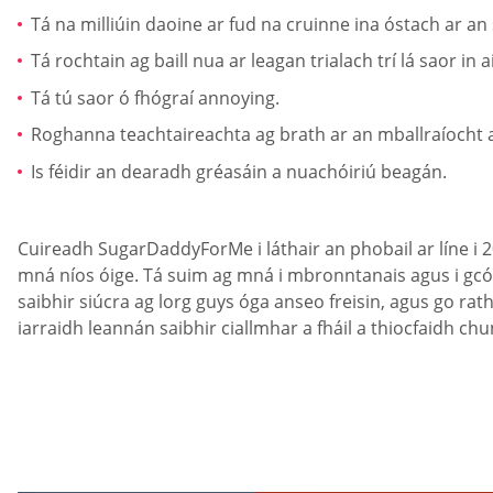
Tá na milliúin daoine ar fud na cruinne ina óstach ar an
Tá rochtain ag baill nua ar leagan trialach trí lá saor in a
Tá tú saor ó fhógraí annoying.
Roghanna teachtaireachta ag brath ar an mballraíocht 
Is féidir an dearadh gréasáin a nuachóiriú beagán.
Cuireadh SugarDaddyForMe i láthair an phobail ar líne i 200
mná níos óige. Tá suim ag mná i mbronntanais agus i gcóir
saibhir siúcra ag lorg guys óga anseo freisin, agus go ra
iarraidh leannán saibhir ciallmhar a fháil a thiocfaidh chu