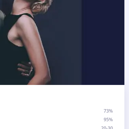
73%
95%
20-30