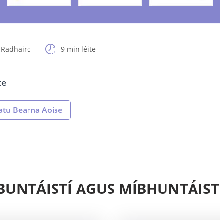
 Radhairc
9 min léite
te
tu Bearna Aoise
BUNTÁISTÍ AGUS MÍBHUNTÁIST