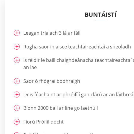
BUNTÁISTÍ
Leagan trialach 3 lá ar fáil
Rogha saor in aisce teachtaireachtaí a sheoladh
Is féidir le baill chaighdeánacha teachtaireachtaí
an lae
Saor ó fhógraí bodhraigh
Deis féachaint ar phróifílí gan clárú ar an láithre
Bíonn 2000 ball ar líne go laethúil
Fíorú Próifíl docht