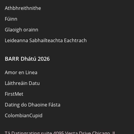
Athbhreithnithe
Fúinn
Glaoigh orainn
Leideanna Sabhailteachta Eachtrach
Údair
BARR Dhátú 2026
Beartas Príobháideachais
Amor en Linea
Freagracht
Láithreáin Datu
Nochtadh Affiliate
FirstMet
Léarscáil an láithreáin
Dating do Dhaoine Fásta
ColombianCupid
Dátú BBW
Tá Datingrating suite 4095 Vesta Drive Chicago, IL