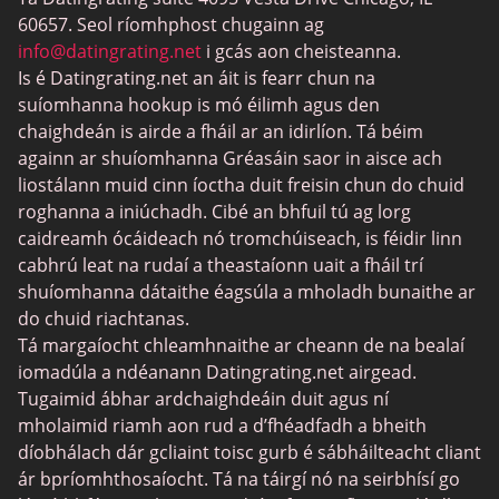
MeetMindful
60657. Seol ríomhphost chugainn ag
Dátú BDSM
info@datingrating.net
i gcás aon cheisteanna.
Is é Datingrating.net an áit is fearr chun na
BBPeopleMeet
suíomhanna hookup is mó éilimh agus den
Suíomhanna Daidí Siúcra
chaighdeán is airde a fháil ar an idirlíon. Tá béim
againn ar shuíomhanna Gréasáin saor in aisce ach
JPeopleMeet
liostálann muid cinn íoctha duit freisin chun do chuid
Trans Datu
roghanna a iniúchadh. Cibé an bhfuil tú ag lorg
caidreamh ócáideach nó tromchúiseach, is féidir linn
Láithreáin Datu Sinsearacha
cabhrú leat na rudaí a theastaíonn uait a fháil trí
MyLOL
shuíomhanna dátaithe éagsúla a mholadh bunaithe ar
do chuid riachtanas.
Datu Aerach
Tá margaíocht chleamhnaithe ar cheann de na bealaí
Datu Leispiach
iomadúla a ndéanann Datingrating.net airgead.
Tugaimid ábhar ardchaighdeáin duit agus ní
Láithreáin um Dhátú Dubh
mholaimid riamh aon rud a d’fhéadfadh a bheith
SugarDaddyMeet
díobhálach dár gcliaint toisc gurb é sábháilteacht cliant
ár bpríomhthosaíocht. Tá na táirgí nó na seirbhísí go
LatinAmericanCupid