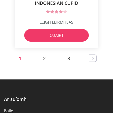
INDONESIAN CUPID
LÉIGH LÉIRMHEAS
CUAIRT
1
2
3
Ár suíomh
Baile