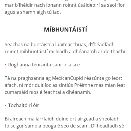
mar b’fhéidir nach ionann roinnt úsáideoirí sa saol fíor
agus a shamhlaigh tú iad.
MÍBHUNTÁISTÍ
Seachas na buntáistí a luaitear thuas, d’fhéadfadh
roinnt míbhuntáistí milleadh a dhéanamh ar do thaithí.
Roghanna teoranta saor in aisce
Tá na praghsanna ag MexicanCupid réasúnta go leor;
áfach, ní mór duit íoc as síntiús Préimhe más mian leat
cumarsáid níos éifeachtaí a dhéanamh.
Tochaltóirí óir
Bí aireach má iarrfaidh duine ort airgead a sheoladh
toisc gur sampla beoga é seo de scam. D’fhéadfadh sé