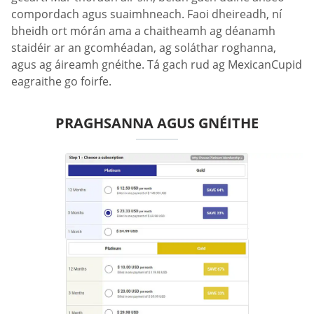
compordach agus suaimhneach. Faoi dheireadh, ní
bheidh ort mórán ama a chaitheamh ag déanamh
staidéir ar an gcomhéadan, ag soláthar roghanna,
agus ag áireamh gnéithe. Tá gach rud ag MexicanCupid
eagraithe go foirfe.
PRAGHSANNA AGUS GNÉITHE