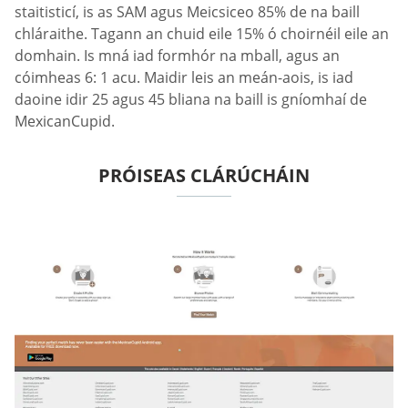
staitisticí, is as SAM agus Meicsiceo 85% de na baill
chláraithe. Tagann an chuid eile 15% ó choirnéil eile an
domhain. Is mná iad formhór na mball, agus an
cóimheas 6: 1 acu. Maidir leis an meán-aois, is iad
daoine idir 25 agus 45 bliana na baill is gníomhaí de
MexicanCupid.
PRÓISEAS CLÁRÚCHÁIN