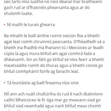
seo tarlú níos luaithe nó níos déanaí mar braitheann
gach rud ar d’fhaisnéis phearsanta agus ar do
shuíomh luaite.
Ní maith le turais ghearra
Ba mhaith le baill áirithe roinnt seisiún físe a bheith
agat leat roimh chruinniú pearsanta. D’fhéadfadh sé a
bheith ina fhadhb má fhanann tú i Meicsiceo ar feadh
cúpla lá agus mura bhfuil am agat comhrá fada a
dhéanamh. Sin an fáth go bhfuil sé níos fearr a bheith
meaitseáilte roimh do thuras agus a bheith cinnte go
bhfuil comhpháirtí foirfe ag fanacht leat.
Tá buntáiste ag baill fireanna níos sine
Níl ann ach nuáil chultúrtha ós rud é nach dtaitníonn
cailíní Mheicsiceo le fir óga mar go measann siad go
bhfuil siad neamhaibí agus nach bhfuil meas chomh