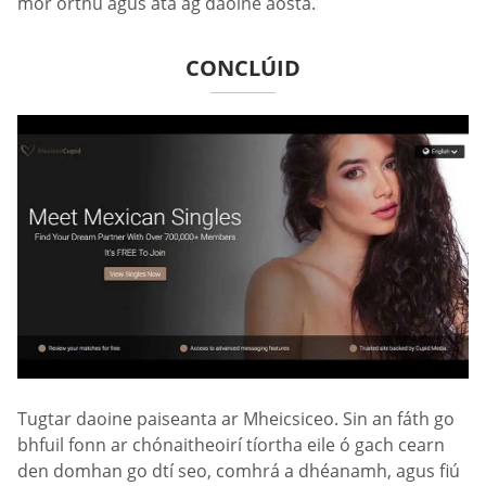
mór orthu agus atá ag daoine aosta.
CONCLÚID
Tugtar daoine paiseanta ar Mheicsiceo. Sin an fáth go
bhfuil fonn ar chónaitheoirí tíortha eile ó gach cearn
den domhan go dtí seo, comhrá a dhéanamh, agus fiú