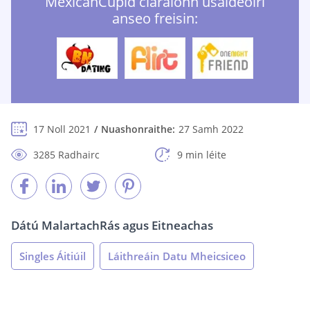
MexicanCupid cláraíonn úsáideoirí
anseo freisin:
17 Noll 2021
Nuashonraithe:
27 Samh 2022
3285 Radhairc
9 min léite
Dátú Malartach
Rás agus Eitneachas
Singles Áitiúil
Láithreáin Datu Mheicsiceo