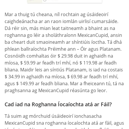
Mar a thuig tú cheana, níl rochtain ag úsáideoirí
caighdeánacha ar an raon iomlán uirlisí cumarsáide.
Dá réir sin, más mian leat taitneamh a bhaint as na
roghanna go léir a sholáthraíonn MexicanCupid, ansin
ba cheart duit smaoineamh ar shíntiúis íoctha. Tá dhá
phlean ballraíochta Préimhe ann – Óir agus Platanam.
Cosnóidh comhaltas óir $ 29.98 duit in aghaidh na
míosa, $ 59.99 ar feadh trí mhí, nó $ 119.98 ar feadh
bliana. Maidir leis an síntiús Platanam, is iad na costais
$ 34.99 in aghaidh na míosa, $ 69.98 ar feadh trí mhí,
agus $ 149.99 ar feadh bliana. Mar a fheiceann tú, tá na
praghsanna ag MexicanCupid réasúnta go leor.
Cad iad na Roghanna Íocaíochta atá ar Fáil?
Tá suim ag mórchuid úsáideoirí ionchasacha
MexicanCupid sna roghanna íocaíochta atá ar fáil, agus