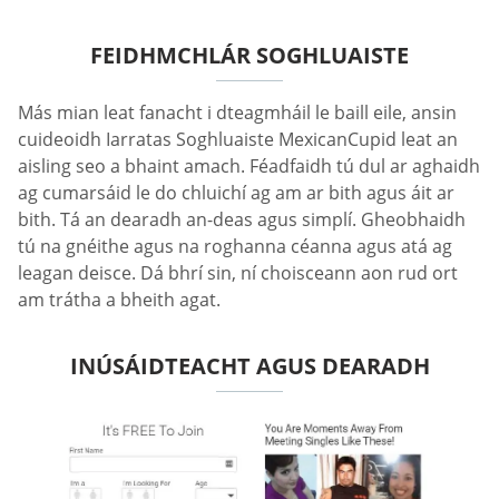
FEIDHMCHLÁR SOGHLUAISTE
Más mian leat fanacht i dteagmháil le baill eile, ansin
cuideoidh Iarratas Soghluaiste MexicanCupid leat an
aisling seo a bhaint amach. Féadfaidh tú dul ar aghaidh
ag cumarsáid le do chluichí ag am ar bith agus áit ar
bith. Tá an dearadh an-deas agus simplí. Gheobhaidh
tú na gnéithe agus na roghanna céanna agus atá ag
leagan deisce. Dá bhrí sin, ní choisceann aon rud ort
am trátha a bheith agat.
INÚSÁIDTEACHT AGUS DEARADH