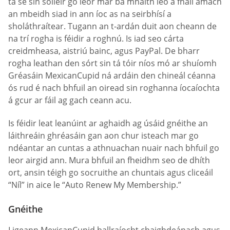
tá sé sin soiléir go leor mar ba mhaith leo a fháil amach
an mbeidh siad in ann íoc as na seirbhísí a
sholáthraítear. Tugann an t-ardán duit aon cheann de
na trí rogha is féidir a roghnú. Is iad seo cárta
creidmheasa, aistriú bainc, agus PayPal. De bharr
rogha leathan den sórt sin tá tóir níos mó ar shuíomh
Gréasáin MexicanCupid ná ardáin den chineál céanna
ós rud é nach bhfuil an oiread sin roghanna íocaíochta
á gcur ar fáil ag gach ceann acu.
Is féidir leat leanúint ar aghaidh ag úsáid gnéithe an
láithreáin ghréasáin gan aon chur isteach mar go
ndéantar an cuntas a athnuachan nuair nach bhfuil go
leor airgid ann. Mura bhfuil an fheidhm seo de dhíth
ort, ansin téigh go socruithe an chuntais agus cliceáil
“Níl” in aice le “Auto Renew My Membership.”
Gnéithe