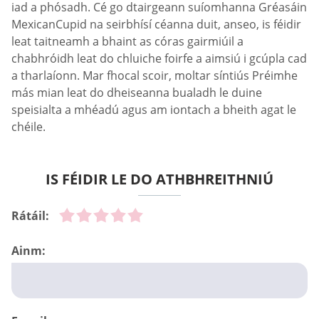
iad a phósadh. Cé go dtairgeann suíomhanna Gréasáin
MexicanCupid na seirbhísí céanna duit, anseo, is féidir
leat taitneamh a bhaint as córas gairmiúil a
chabhróidh leat do chluiche foirfe a aimsiú i gcúpla cad
a tharlaíonn. Mar fhocal scoir, moltar síntiús Préimhe
más mian leat do dheiseanna bualadh le duine
speisialta a mhéadú agus am iontach a bheith agat le
chéile.
IS FÉIDIR LE DO ATHBHREITHNIÚ
Rátáil:
Ainm: