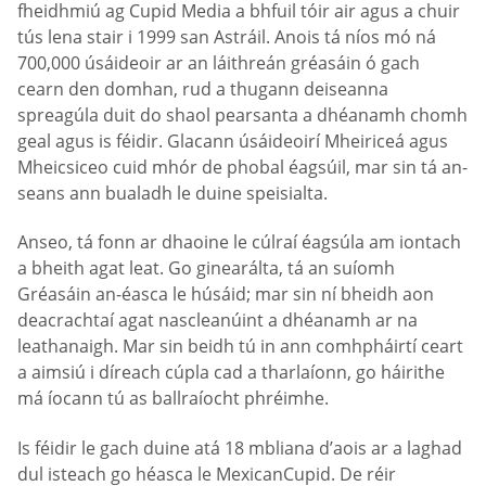
fheidhmiú ag Cupid Media a bhfuil tóir air agus a chuir
tús lena stair i 1999 san Astráil. Anois tá níos mó ná
700,000 úsáideoir ar an láithreán gréasáin ó gach
cearn den domhan, rud a thugann deiseanna
spreagúla duit do shaol pearsanta a dhéanamh chomh
geal agus is féidir. Glacann úsáideoirí Mheiriceá agus
Mheicsiceo cuid mhór de phobal éagsúil, mar sin tá an-
seans ann bualadh le duine speisialta.
Anseo, tá fonn ar dhaoine le cúlraí éagsúla am iontach
a bheith agat leat. Go ginearálta, tá an suíomh
Gréasáin an-éasca le húsáid; mar sin ní bheidh aon
deacrachtaí agat nascleanúint a dhéanamh ar na
leathanaigh. Mar sin beidh tú in ann comhpháirtí ceart
a aimsiú i díreach cúpla cad a tharlaíonn, go háirithe
má íocann tú as ballraíocht phréimhe.
Is féidir le gach duine atá 18 mbliana d’aois ar a laghad
dul isteach go héasca le MexicanCupid. De réir