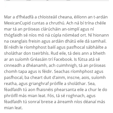
Mar a d’fhéadfá a chloisteáil cheana, éilíonn an t-ardán
MexicanCupid cuntas a chruthú. Ach ná bí trína chéile
mar tá an próiseas clárúcháin an-simplí agus ní
thógfaidh sé níos mó ná cúpla nóiméad ort. Ní hionann
na ceanglais freisin agus ardáin dhátú eile dá samhail.
Bí réidh le ríomhphost bailí agus pasfhocal sábháilte a
sholáthar don tseirbhís. Rud eile, tá deis ann a bheith
ar an suíomh Gréasáin trí Facebook. Is fútsa atá sé
cinneadh a dhéanamh, ach cuimhnigh, tá an próiseas
chomh tapa agus is féidir. Seachas ríomhphost agus
pasfhocal, ba cheart duit d’ainm, inscne, aois, suíomh
reatha, agus grianghraf próifíle a sholáthar. Sea,
féadfaidh tú aon fhaisnéis phearsanta eile a chur le do
phróifíl más mian leat. Fós, tá sé roghnach, agus
féadfaidh tú sonraí breise a áireamh níos déanaí más
mian leat.