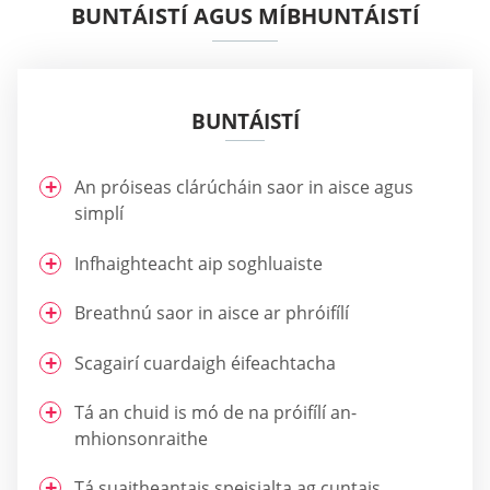
BUNTÁISTÍ AGUS MÍBHUNTÁISTÍ
BUNTÁISTÍ
An próiseas clárúcháin saor in aisce agus
simplí
Infhaighteacht aip soghluaiste
Breathnú saor in aisce ar phróifílí
Scagairí cuardaigh éifeachtacha
Tá an chuid is mó de na próifílí an-
mhionsonraithe
Tá suaitheantais speisialta ag cuntais