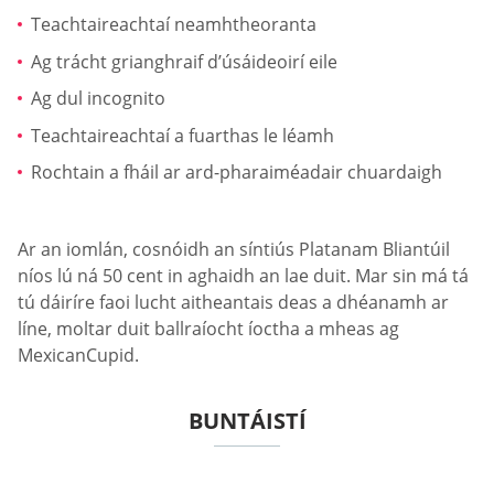
Teachtaireachtaí neamhtheoranta
Ag trácht grianghraif d’úsáideoirí eile
Ag dul incognito
Teachtaireachtaí a fuarthas le léamh
Rochtain a fháil ar ard-pharaiméadair chuardaigh
Ar an iomlán, cosnóidh an síntiús Platanam Bliantúil
níos lú ná 50 cent in aghaidh an lae duit. Mar sin má tá
tú dáiríre faoi lucht aitheantais deas a dhéanamh ar
líne, moltar duit ballraíocht íoctha a mheas ag
MexicanCupid.
BUNTÁISTÍ