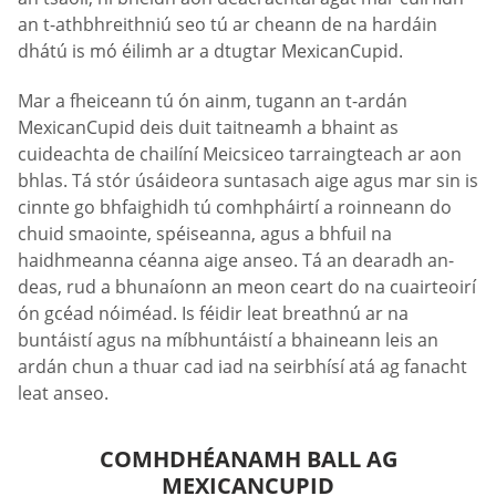
an t-athbhreithniú seo tú ar cheann de na hardáin
dhátú is mó éilimh ar a dtugtar MexicanCupid.
Mar a fheiceann tú ón ainm, tugann an t-ardán
MexicanCupid deis duit taitneamh a bhaint as
cuideachta de chailíní Meicsiceo tarraingteach ar aon
bhlas. Tá stór úsáideora suntasach aige agus mar sin is
cinnte go bhfaighidh tú comhpháirtí a roinneann do
chuid smaointe, spéiseanna, agus a bhfuil na
haidhmeanna céanna aige anseo. Tá an dearadh an-
deas, rud a bhunaíonn an meon ceart do na cuairteoirí
ón gcéad nóiméad. Is féidir leat breathnú ar na
buntáistí agus na míbhuntáistí a bhaineann leis an
ardán chun a thuar cad iad na seirbhísí atá ag fanacht
leat anseo.
COMHDHÉANAMH BALL AG
MEXICANCUPID