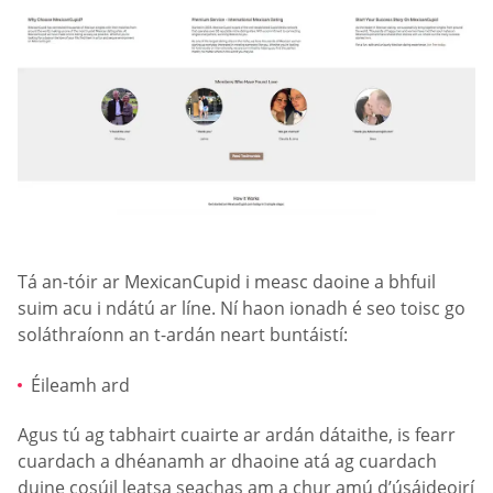
Tá an-tóir ar MexicanCupid i measc daoine a bhfuil
suim acu i ndátú ar líne. Ní haon ionadh é seo toisc go
soláthraíonn an t-ardán neart buntáistí:
Éileamh ard
Agus tú ag tabhairt cuairte ar ardán dátaithe, is fearr
cuardach a dhéanamh ar dhaoine atá ag cuardach
duine cosúil leatsa seachas am a chur amú d’úsáideoirí