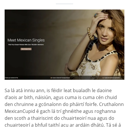
Sa lá atá inniu ann, is féidir leat bualadh le daoine
d’aois ar bith, náisiún, agus cuma is cuma cén chuid
den chruinne a gcónaíonn do pháirtí foirfe. Cruthaíonn
MexicanCupid é gach lá trí ghnéithe agus roghanna
den scoth a thairiscint do chuairteoirí nua agus do
chuairteoirí a bhfuil taithí acu ar ardáin dhátú. Tá sé á