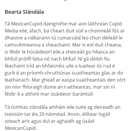
Bearta Slándála
Tá MexicanCupid daingnithe mar aon láithreán Cupid
Media eile; áfach, ba cheart duit súil a choinneáil fós ar
dhaoine a ndéanann tú cumarsáid leo chun déileáil le
camscéimeanna a sheachaint. Mar is eol duit cheana,
is féidir le húsáideoirí eile a sheiceáil go héasca an
bhfuil próifíl falsa nó nach bhfuil. Ní gá dóibh fiú
féachaint tríd an bhfaisnéis uile a luaitear ós rud é
gurb é an príomh-chruthúnas suaitheantas glas ar do
leathanach. Mar gheall ar easpa suaitheantais den sórt
sin níor fhíoraigh duine an t-aitheantas, mar sin ní
féidir é a aithint mar úsáideoir barántúil.
Tá tomhas slándála amháin eile suite ag deireadh an
tseisiúin tar éis 20 nóiméad. Ansin, éilítear logáil
isteach arís agus dul ar aghaidh ag úsáid
MexicanCupid.