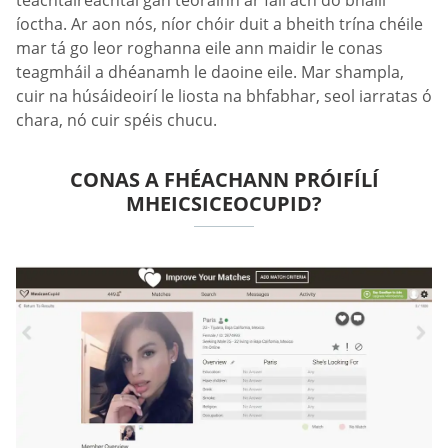
íoctha. Ar aon nós, níor chóir duit a bheith trína chéile
mar tá go leor roghanna eile ann maidir le conas
teagmháil a dhéanamh le daoine eile. Mar shampla,
cuir na húsáideoirí le liosta na bhfabhar, seol iarratas ó
chara, nó cuir spéis chucu.
CONAS A FHÉACHANN PRÓIFÍLÍ
MHEICSICEOCUPID?