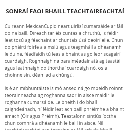
SONRAÍ FAOI BHAILL TEACHTAIREACHTAÍ
Cuireann MexicanCupid neart uirlisí cumarsáide ar fáil
do na baill. Díreach tar éis cuntas a chruthú, is féidir
leat tosú ag féachaint ar chuntais úsáideoirí eile. Chun
do pháirtí foirfe a aimsiú agus teagmháil a dhéanamh
le duine, féadfaidh tú leas a bhaint as go leor scagairí
cuardaigh. Roghnaigh na paraiméadair atá ag teastáil
agus leathnaigh do thorthaí cuardaigh nó, os a
choinne sin, déan iad a chúngú.
Is é an míbhuntáiste is mó anseo ná go mbeidh roinnt
teorainneacha ag roghanna saor in aisce maidir le
roghanna cumarsáide. Le bheith i do bhall
caighdeánach, ní féidir leat ach baill phréimhe a bhaint
amach (Óir agus Préimh). Teastaíonn síntiús íoctha
chun comhrá a dhéanamh le baill in aisce. Níl
teachtaireachtaí gan teorainn ar fáil ach do bhaill