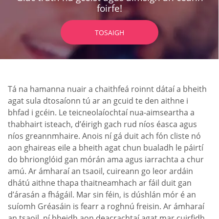
foirfe!
TOSAIGH
Tá na hamanna nuair a chaithfeá roinnt dátaí a bheith
agat sula dtosaíonn tú ar an gcuid te den aithne i
bhfad i gcéin. Le teicneolaíochtaí nua-aimseartha a
thabhairt isteach, d’éirigh gach rud níos éasca agus
níos greannmhaire. Anois ní gá duit ach fón cliste nó
aon ghaireas eile a bheith agat chun bualadh le páirtí
do bhrionglóid gan mórán ama agus iarrachta a chur
amú. Ar ámharaí an tsaoil, cuireann go leor ardáin
dhátú aithne thapa thaitneamhach ar fáil duit gan
d’árasán a fhágáil. Mar sin féin, is dúshlán mór é an
suíomh Gréasáin is fearr a roghnú freisin. Ar ámharaí
an tsaoil, ní bheidh aon deacrachtaí agat mar cuirfidh