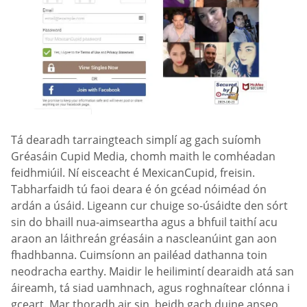
Tá dearadh tarraingteach simplí ag gach suíomh
Gréasáin Cupid Media, chomh maith le comhéadan
feidhmiúil. Ní eisceacht é MexicanCupid, freisin.
Tabharfaidh tú faoi deara é ón gcéad nóiméad ón
ardán a úsáid. Ligeann cur chuige so-úsáidte den sórt
sin do bhaill nua-aimseartha agus a bhfuil taithí acu
araon an láithreán gréasáin a nascleanúint gan aon
fhadhbanna. Cuimsíonn an pailéad dathanna toin
neodracha earthy. Maidir le heilimintí dearaidh atá san
áireamh, tá siad uamhnach, agus roghnaítear clónna i
gceart. Mar thoradh air sin, beidh gach duine anseo