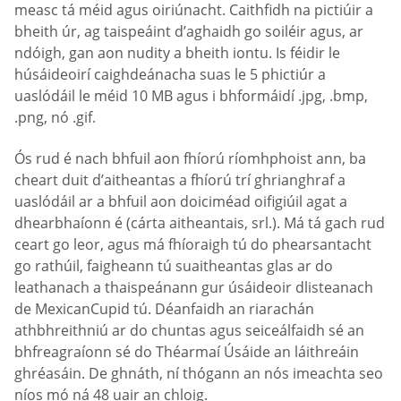
measc tá méid agus oiriúnacht. Caithfidh na pictiúir a
bheith úr, ag taispeáint d’aghaidh go soiléir agus, ar
ndóigh, gan aon nudity a bheith iontu. Is féidir le
húsáideoirí caighdeánacha suas le 5 phictiúr a
uaslódáil le méid 10 MB agus i bhformáidí .jpg, .bmp,
.png, nó .gif.
Ós rud é nach bhfuil aon fhíorú ríomhphoist ann, ba
cheart duit d’aitheantas a fhíorú trí ghrianghraf a
uaslódáil ar a bhfuil aon doiciméad oifigiúil agat a
dhearbhaíonn é (cárta aitheantais, srl.). Má tá gach rud
ceart go leor, agus má fhíoraigh tú do phearsantacht
go rathúil, faigheann tú suaitheantas glas ar do
leathanach a thaispeánann gur úsáideoir dlisteanach
de MexicanCupid tú. Déanfaidh an riarachán
athbhreithniú ar do chuntas agus seiceálfaidh sé an
bhfreagraíonn sé do Théarmaí Úsáide an láithreáin
ghréasáin. De ghnáth, ní thógann an nós imeachta seo
níos mó ná 48 uair an chloig.