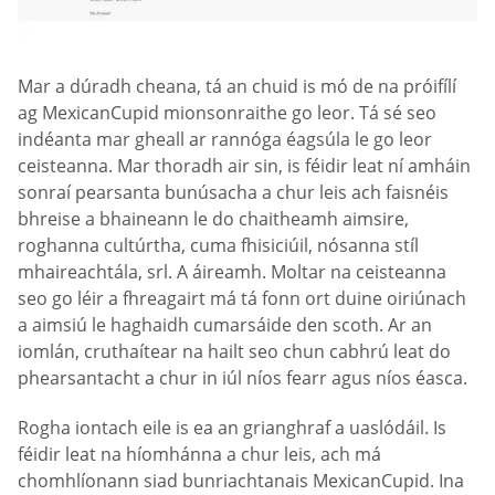
Mar a dúradh cheana, tá an chuid is mó de na próifílí
ag MexicanCupid mionsonraithe go leor. Tá sé seo
indéanta mar gheall ar rannóga éagsúla le go leor
ceisteanna. Mar thoradh air sin, is féidir leat ní amháin
sonraí pearsanta bunúsacha a chur leis ach faisnéis
bhreise a bhaineann le do chaitheamh aimsire,
roghanna cultúrtha, cuma fhisiciúil, nósanna stíl
mhaireachtála, srl. A áireamh. Moltar na ceisteanna
seo go léir a fhreagairt má tá fonn ort duine oiriúnach
a aimsiú le haghaidh cumarsáide den scoth. Ar an
iomlán, cruthaítear na hailt seo chun cabhrú leat do
phearsantacht a chur in iúl níos fearr agus níos éasca.
Rogha iontach eile is ea an grianghraf a uaslódáil. Is
féidir leat na híomhánna a chur leis, ach má
chomhlíonann siad bunriachtanais MexicanCupid. Ina