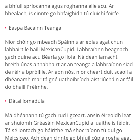
a bhfuil spriocanna agus roghanna eile acu. Ar
bhealach, is cinnte go bhfaighidh tú cluichí foirfe.
Easpa Bacainn Teanga
Níor chóir go mbeadh Spáinnis ar eolas agat chun
labhairt le baill MexicanCupid. Labhraíonn beagnach
gach duine acu Béarla go líofa. Ná déan iarracht
breithiúnas a thabhairt ar an teanga a labhraíonn siad
de réir a bpróifíle. Ar aon nós, níor cheart duit scaoll a
dhéanamh mar tá gné uathoibríoch-aistriúcháin ar fáil
do bhaill Préimhe.
Dátaí iomadúla
Má dhéanann tú gach rud i gceart, ansin éireoidh leat
ar shuíomh Gréasáin MexicanCupid a luaithe is féidir.
Tá sé iontach go háirithe má shocraíonn tú dul go
Meicsiceo. Ach déan cinnte go bhfuil cúpla rogha agat