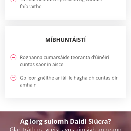
fhíoraithe
MÍBHUNTÁISTÍ
Roghanna cumarsáide teoranta d’úinéirí
cuntas saor in aisce
Go leor gnéithe ar fáil le haghaidh cuntas óir
amháin
Ag lorg suíomh Daidí Siúcra?
Glac tráth na gceist agus aimsigh an ceann