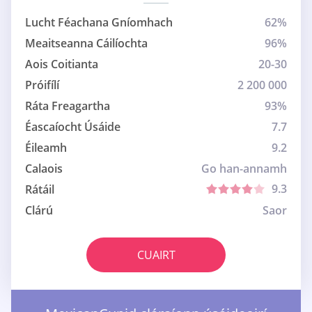
Lucht Féachana Gníomhach
62%
Meaitseanna Cáilíochta
96%
Aois Coitianta
20-30
Próifílí
2 200 000
Ráta Freagartha
93%
Éascaíocht Úsáide
7.7
Éileamh
9.2
Calaois
Go han-annamh
9.3
Rátáil
Clárú
Saor
CUAIRT