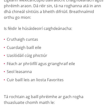
Ligeann MexicanCupid ballraíocht chaighdeánach agus
phréimh araon. Dá réir sin, tá na roghanna atá in ann
dhá chineál síntiúis a bheith difriúil. Breathnaímid
orthu go mion:
Is féidir le húsáideoirí caighdeánacha:
Cruthaigh cuntas
Cuardaigh baill eile
Uaslódáil cúig phictiúr
Féach ar phróifílí agus grianghraif eile
Seol leasanna
Cuir baill leis an liosta Favorites
Tá rochtain ag baill phréimhe ar gach rogha
thuasluaite chomh maith le: