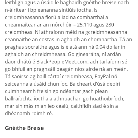
leithligh agus a úsáid le haghaidh gnéithe breise nach
n-áirítear i bpleananna síntiúis íoctha. Is
creidmheasanna fíorúla iad na comharthaí a
cheannaítear ar an mórchóir – 25,110 agus 280
creidmheas. Ní athraíonn méid na gcreidmheasanna
ceannaithe an costas in aghaidh an chomhartha. Tá an
praghas socraithe agus is é atá ann ná 0.04 dollar in
aghaidh an chreidmheasa. Go ginearálta, ní ardán
daor dhátú é BlackPeopleMeet.com, ach tarlaíonn sé
go bhfuil an praghsáil beagán níos airde ná an meán.
Tá saoirse ag baill cártaí creidmheasa, PayPal nó
seiceanna a úsáid chun íoc. Ba cheart d’úsáideoirí
cuimhneamh freisin go ndéantar gach plean
ballraíochta íoctha a athnuachan go huathoibríoch,
mar sin más mian leo cealú, caithfidh siad é sin a
dhéanamh roimh ré.
Gnéithe Breise