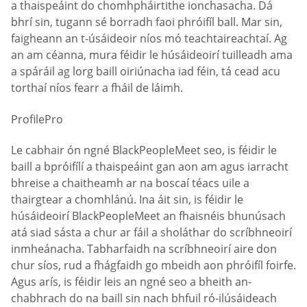
a thaispeáint do chomhpháirtithe ionchasacha. Dá
bhrí sin, tugann sé borradh faoi phróifíl ball. Mar sin,
faigheann an t-úsáideoir níos mó teachtaireachtaí. Ag
an am céanna, mura féidir le húsáideoirí tuilleadh ama
a spáráil ag lorg baill oiriúnacha iad féin, tá cead acu
torthaí níos fearr a fháil de láimh.
ProfilePro
Le cabhair ón ngné BlackPeopleMeet seo, is féidir le
baill a bpróifílí a thaispeáint gan aon am agus iarracht
bhreise a chaitheamh ar na boscaí téacs uile a
thairgtear a chomhlánú. Ina áit sin, is féidir le
húsáideoirí BlackPeopleMeet an fhaisnéis bhunúsach
atá siad sásta a chur ar fáil a sholáthar do scríbhneoirí
inmheánacha. Tabharfaidh na scríbhneoirí aire don
chur síos, rud a fhágfaidh go mbeidh aon phróifíl foirfe.
Agus arís, is féidir leis an ngné seo a bheith an-
chabhrach do na baill sin nach bhfuil ró-ilúsáideach