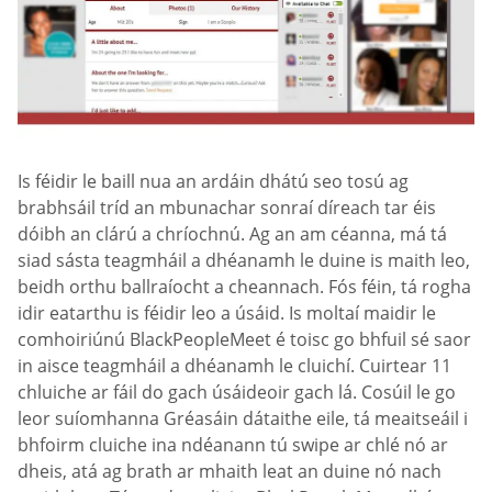
Is féidir le baill nua an ardáin dhátú seo tosú ag
brabhsáil tríd an mbunachar sonraí díreach tar éis
dóibh an clárú a chríochnú. Ag an am céanna, má tá
siad sásta teagmháil a dhéanamh le duine is maith leo,
beidh orthu ballraíocht a cheannach. Fós féin, tá rogha
idir eatarthu is féidir leo a úsáid. Is moltaí maidir le
comhoiriúnú BlackPeopleMeet é toisc go bhfuil sé saor
in aisce teagmháil a dhéanamh le cluichí. Cuirtear 11
chluiche ar fáil do gach úsáideoir gach lá. Cosúil le go
leor suíomhanna Gréasáin dátaithe eile, tá meaitseáil i
bhfoirm cluiche ina ndéanann tú swipe ar chlé nó ar
dheis, atá ag brath ar mhaith leat an duine nó nach