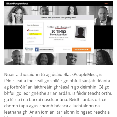
Nuair a thosaíonn tú ag úsáid BlackPeopleMeet, is
féidir leat a fheiceáil go soiléir go bhfuil sár-jab déanta
ag forbróirí an láithreáin ghréasáin go deimhin. Cé go
bhfuil go leor gnéithe ar an ardán, is féidir teacht orthu
go léir trí na barraí nascleanúna. Beidh iontas ort cé
chomh tapa agus chomh héasca a luchtaíonn na
leathanaigh. Ar an iomlán, tarlaíonn loingseoireacht a