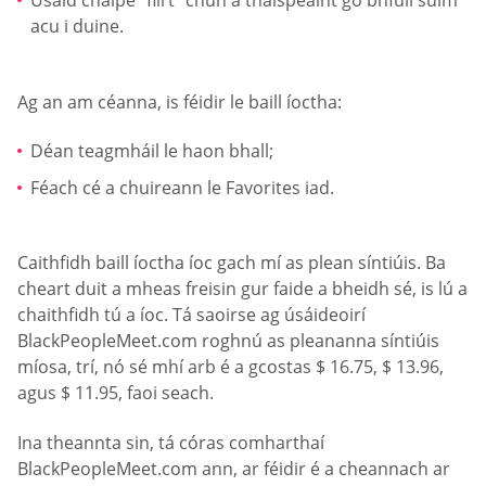
Úsáid cnaipe “flirt” chun a thaispeáint go bhfuil suim
acu i duine.
Ag an am céanna, is féidir le baill íoctha:
Déan teagmháil le haon bhall;
Féach cé a chuireann le Favorites iad.
Caithfidh baill íoctha íoc gach mí as plean síntiúis. Ba
cheart duit a mheas freisin gur faide a bheidh sé, is lú a
chaithfidh tú a íoc. Tá saoirse ag úsáideoirí
BlackPeopleMeet.com roghnú as pleananna síntiúis
míosa, trí, nó sé mhí arb é a gcostas $ 16.75, $ 13.96,
agus $ 11.95, faoi seach.
Ina theannta sin, tá córas comharthaí
BlackPeopleMeet.com ann, ar féidir é a cheannach ar