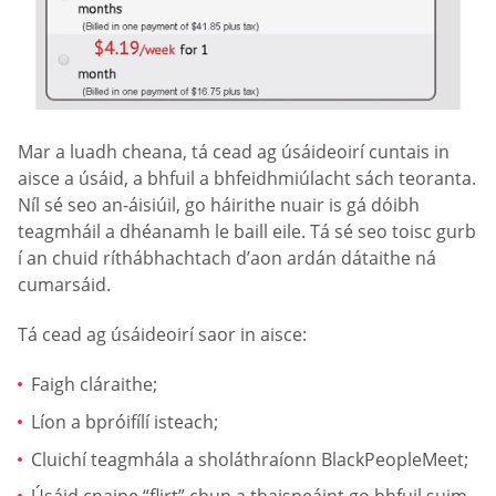
Mar a luadh cheana, tá cead ag úsáideoirí cuntais in
aisce a úsáid, a bhfuil a bhfeidhmiúlacht sách teoranta.
Níl sé seo an-áisiúil, go háirithe nuair is gá dóibh
teagmháil a dhéanamh le baill eile. Tá sé seo toisc gurb
í an chuid ríthábhachtach d’aon ardán dátaithe ná
cumarsáid.
Tá cead ag úsáideoirí saor in aisce:
Faigh cláraithe;
Líon a bpróifílí isteach;
Cluichí teagmhála a sholáthraíonn BlackPeopleMeet;