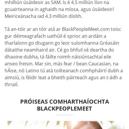
mhilliún úsáideoir as SAM. Is é 4.5 milliún líon na
gcuairteanna in aghaidh na míosa, agus úsáideoirí
Meiriceánacha iad 4.3 milliún díobh.
Tá an-tóir ar an tóir atá ar BlackPeopleMeet.com toisc
gur déimeagrafach uathúil é sprioc an ardáin a
tharlaíonn go dtugann go leor suíomhanna Gréasáin
dátaithe neamhaird air. Cé go bhfuil sé deartha do
dhaoine dubha, tá fáilte roimh náisiúntachtaí eile
anseo freisin. Mar sin, más fear / bean Caucasian, na
hÁise, nó Latino tú atá toilteanach comhpháirtí dubh a
aimsiú, is féidir leat a bheith páirteach agus an t-ádh a
thriail.
PRÓISEAS COMHARTHAÍOCHTA
BLACKPEOPLEMEET