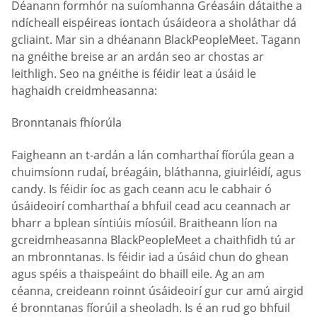
Déanann formhór na suíomhanna Gréasáin dátaithe a
ndícheall eispéireas iontach úsáideora a sholáthar dá
gcliaint. Mar sin a dhéanann BlackPeopleMeet. Tagann
na gnéithe breise ar an ardán seo ar chostas ar
leithligh. Seo na gnéithe is féidir leat a úsáid le
haghaidh creidmheasanna:
Bronntanais fhíorúla
Faigheann an t-ardán a lán comharthaí fíorúla gean a
chuimsíonn rudaí, bréagáin, bláthanna, giuirléidí, agus
candy. Is féidir íoc as gach ceann acu le cabhair ó
úsáideoirí comharthaí a bhfuil cead acu ceannach ar
bharr a bplean síntiúis míosúil. Braitheann líon na
gcreidmheasanna BlackPeopleMeet a chaithfidh tú ar
an mbronntanas. Is féidir iad a úsáid chun do ghean
agus spéis a thaispeáint do bhaill eile. Ag an am
céanna, creideann roinnt úsáideoirí gur cur amú airgid
é bronntanas fíorúil a sheoladh. Is é an rud go bhfuil