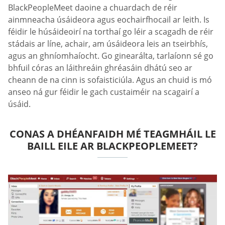
BlackPeopleMeet daoine a chuardach de réir
ainmneacha úsáideora agus eochairfhocail ar leith. Is
féidir le húsáideoirí na torthaí go léir a scagadh de réir
stádais ar líne, achair, am úsáideora leis an tseirbhís,
agus an ghníomhaíocht. Go ginearálta, tarlaíonn sé go
bhfuil córas an láithreáin ghréasáin dhátú seo ar
cheann de na cinn is sofaisticiúla. Agus an chuid is mó
anseo ná gur féidir le gach custaiméir na scagairí a
úsáid.
CONAS A DHÉANFAIDH MÉ TEAGMHÁIL LE
BAILL EILE AR BLACKPEOPLEMEET?