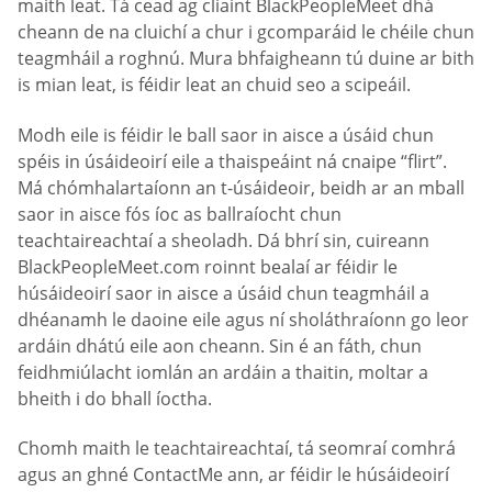
maith leat. Tá cead ag cliaint BlackPeopleMeet dhá
cheann de na cluichí a chur i gcomparáid le chéile chun
teagmháil a roghnú. Mura bhfaigheann tú duine ar bith
is mian leat, is féidir leat an chuid seo a scipeáil.
Modh eile is féidir le ball saor in aisce a úsáid chun
spéis in úsáideoirí eile a thaispeáint ná cnaipe “flirt”.
Má chómhalartaíonn an t-úsáideoir, beidh ar an mball
saor in aisce fós íoc as ballraíocht chun
teachtaireachtaí a sheoladh. Dá bhrí sin, cuireann
BlackPeopleMeet.com roinnt bealaí ar féidir le
húsáideoirí saor in aisce a úsáid chun teagmháil a
dhéanamh le daoine eile agus ní sholáthraíonn go leor
ardáin dhátú eile aon cheann. Sin é an fáth, chun
feidhmiúlacht iomlán an ardáin a thaitin, moltar a
bheith i do bhall íoctha.
Chomh maith le teachtaireachtaí, tá seomraí comhrá
agus an ghné ContactMe ann, ar féidir le húsáideoirí