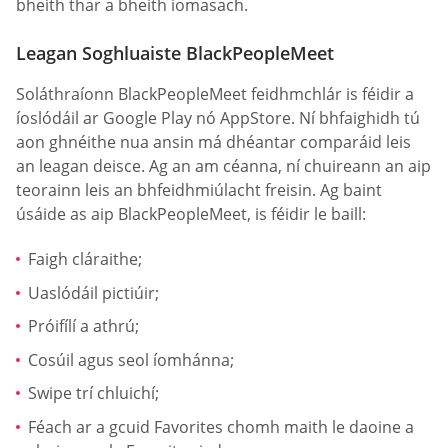
bheith thar a bheith iomasach.
Leagan Soghluaiste BlackPeopleMeet
Soláthraíonn BlackPeopleMeet feidhmchlár is féidir a
íoslódáil ar Google Play nó AppStore. Ní bhfaighidh tú
aon ghnéithe nua ansin má dhéantar comparáid leis
an leagan deisce. Ag an am céanna, ní chuireann an aip
teorainn leis an bhfeidhmiúlacht freisin. Ag baint
úsáide as aip BlackPeopleMeet, is féidir le baill:
Faigh cláraithe;
Uaslódáil pictiúir;
Próifílí a athrú;
Cosúil agus seol íomhánna;
Swipe trí chluichí;
Féach ar a gcuid Favorites chomh maith le daoine a