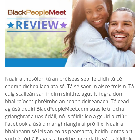
Nuair a thosóidh tú an próiseas seo, feicfidh tú cé
chomh dícheallach atá sé. Tá sé saor in aisce freisin. Tá
cúig scáileán san fhoirm sínithe, agus is fógra don
bhallraíocht phréimhe an ceann deireanach. Tá cead
ag úsáideoirí BlackPeopleMeet.com suas le tríocha
grianghraf a uaslódáil, nó is féidir leo a gcuid pictiúr
Facebook a úsáid mar ghrianghraf próifíle. Nuair a
bhaineann sé leis an eolas pearsanta, beidh iontas ort
gurb é cód ZIP agus lá breithe na rudaí is gá. Is féidir le