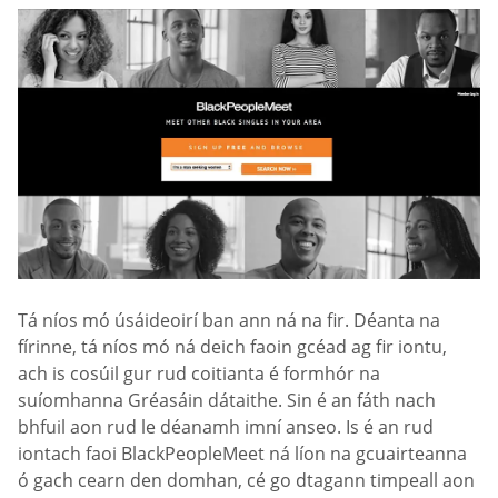
Tá níos mó úsáideoirí ban ann ná na fir. Déanta na
fírinne, tá níos mó ná deich faoin gcéad ag fir iontu,
ach is cosúil gur rud coitianta é formhór na
suíomhanna Gréasáin dátaithe. Sin é an fáth nach
bhfuil aon rud le déanamh imní anseo. Is é an rud
iontach faoi BlackPeopleMeet ná líon na gcuairteanna
ó gach cearn den domhan, cé go dtagann timpeall aon