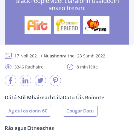
BlackPeopleMeet cláraíonn úsáideoirí
anseo freisin:
17 Noll 2021
Nuashonraithe:
23 Samh 2022
3346 Radhairc
8 min léite
Dátú Stíl Mhaireachtála
Datu Úis Roinnte
Ag dul os cionn 60
Cougar Datu
Rás agus Eitneachas