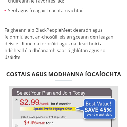
chuireann le Favorites iad;
Seol agus freagair teachtaireachtaí.
Faigheann aip BlackPeopleMeet dearadh agus
feidhmiúlacht an-chosúil leis an gceann den leagan
deisce. Rinne na forbróirí agus na dearthóirí a
ndícheall é a dhéanamh saor ó ghlútan agus so-
úsáidte.
COSTAIS AGUS MODHANNA ÍOCAÍOCHTA