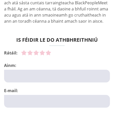
ach atá sásta cuntais tarraingteacha BlackPeopleMeet
a fháil. Ag an am céanna, tá daoine a bhfuil roinnt ama
acu agus atá in ann smaoineamh go cruthaitheach in
ann an toradh céanna a bhaint amach saor in aisce.
IS FÉIDIR LE DO ATHBHREITHNIÚ
Rátáil:
Ainm:
E-mail: