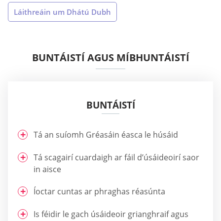
Láithreáin um Dhátú Dubh
BUNTÁISTÍ AGUS MÍBHUNTÁISTÍ
BUNTÁISTÍ
Tá an suíomh Gréasáin éasca le húsáid
Tá scagairí cuardaigh ar fáil d’úsáideoirí saor
in aisce
Íoctar cuntas ar phraghas réasúnta
Is féidir le gach úsáideoir grianghraif agus