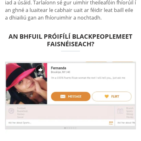
iad a úsáid. Tarlaíonn sé gur uimhir theileafóin fhíorúil í
an ghné a luaitear le cabhair uait ar féidir leat baill eile
a dhiailiú gan an fhíoruimhir a nochtadh.
AN BHFUIL PRÓIFÍLÍ BLACKPEOPLEMEET
FAISNÉISEACH?