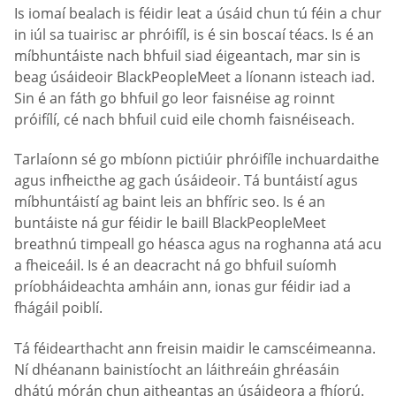
Is iomaí bealach is féidir leat a úsáid chun tú féin a chur
in iúl sa tuairisc ar phróifíl, is é sin boscaí téacs. Is é an
míbhuntáiste nach bhfuil siad éigeantach, mar sin is
beag úsáideoir BlackPeopleMeet a líonann isteach iad.
Sin é an fáth go bhfuil go leor faisnéise ag roinnt
próifílí, cé nach bhfuil cuid eile chomh faisnéiseach.
Tarlaíonn sé go mbíonn pictiúir phróifíle inchuardaithe
agus infheicthe ag gach úsáideoir. Tá buntáistí agus
míbhuntáistí ag baint leis an bhfíric seo. Is é an
buntáiste ná gur féidir le baill BlackPeopleMeet
breathnú timpeall go héasca agus na roghanna atá acu
a fheiceáil. Is é an deacracht ná go bhfuil suíomh
príobháideachta amháin ann, ionas gur féidir iad a
fhágáil poiblí.
Tá féidearthacht ann freisin maidir le camscéimeanna.
Ní dhéanann bainistíocht an láithreáin ghréasáin
dhátú mórán chun aitheantas an úsáideora a fhíorú.