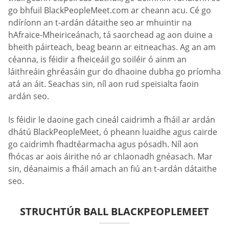
go bhfuil BlackPeopleMeet.com ar cheann acu. Cé go
ndíríonn an t-ardán dátaithe seo ar mhuintir na
hAfraice-Mheiriceánach, tá saorchead ag aon duine a
bheith páirteach, beag beann ar eitneachas. Ag an am
céanna, is féidir a fheiceáil go soiléir ó ainm an
láithreáin ghréasáin gur do dhaoine dubha go príomha
atá an áit. Seachas sin, níl aon rud speisialta faoin
ardán seo.
Is féidir le daoine gach cineál caidrimh a fháil ar ardán
dhátú BlackPeopleMeet, ó pheann luaidhe agus cairde
go caidrimh fhadtéarmacha agus pósadh. Níl aon
fhócas ar aois áirithe nó ar chlaonadh gnéasach. Mar
sin, déanaimis a fháil amach an fiú an t-ardán dátaithe
seo.
STRUCHTÚR BALL BLACKPEOPLEMEET