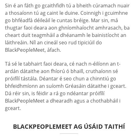
Sin é an fáth go gcaithfidh tú a bheith cúramach nuair
a thosaíonn tú ag caint le duine. Coinnigh i gcuimhne
go bhféadfá déileáil le cuntas bréige. Mar sin, má
thugtar faoi deara aon ghníomhaíocht amhrasach, ba
cheart duit teagmháil a dhéanamh le bainistíocht an
láithreáin. Níl an cineál seo rud tipiciúil do
BlackPeopleMeet, áfach.
Tá sé le tabhairt faoi deara, cé nach n-éilíonn an t-
ardán dátaithe aon fhíorú ó bhaill, cruthaíonn sé
próifílí tástála. Déantar é seo chun a chinntiú go
bhfeidhmíonn an suíomh Gréasáin dátaithe i gceart.
Dá réir sin, is féidir a rá go ndéantar próifílí
BlackPeopleMeet a dhearadh agus a chothabháil i
gceart.
BLACKPEOPLEMEET AG ÚSÁID TAITHÍ