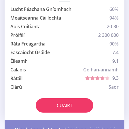
Lucht Féachana Gníomhach
60%
Meaitseanna Cáilíochta
94%
Aois Coitianta
20-30
Próifílí
2 300 000
Ráta Freagartha
90%
Éascaíocht Úsáide
7.4
Éileamh
9.1
Calaois
Go han-annamh
9.3
Rátáil
Clárú
Saor
CUAIRT