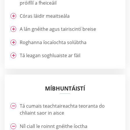
próifílí a fheiceáil
Córas láidir meaitseála
A lán gnéithe agus tairiscintí breise
Roghanna íocaíochta solúbtha
Tá leagan soghluaiste ar fáil
MÍBHUNTÁISTÍ
Tá cumais teachtaireachta teoranta do
chliaint saor in aisce
Níl ciall le roinnt gnéithe íoctha