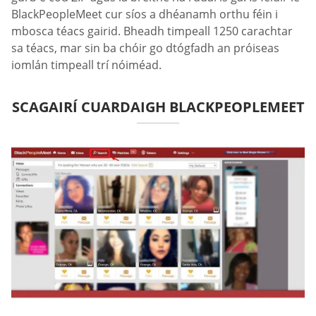
BlackPeopleMeet cur síos a dhéanamh orthu féin i
mbosca téacs gairid. Bheadh timpeall 1250 carachtar
sa téacs, mar sin ba chóir go dtógfadh an próiseas
iomlán timpeall trí nóiméad.
SCAGAIRÍ CUARDAIGH BLACKPEOPLEMEET