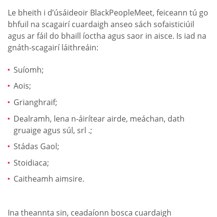
Le bheith i d’úsáideoir BlackPeopleMeet, feiceann tú go
bhfuil na scagairí cuardaigh anseo sách sofaisticiúil
agus ar fáil do bhaill íoctha agus saor in aisce. Is iad na
gnáth-scagairí láithreáin:
Suíomh;
Aois;
Grianghraif;
Dealramh, lena n-áirítear airde, meáchan, dath
gruaige agus súl, srl .;
Stádas Gaol;
Stoidiaca;
Caitheamh aimsire.
Ina theannta sin, ceadaíonn bosca cuardaigh