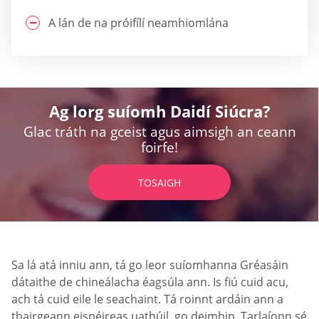
A lán de na próifílí neamhiomlána
Ag lorg suíomh Daidí Siúcra?
Glac tráth na gceist agus aimsigh an ceann
foirfe!
TOSAIGH
Sa lá atá inniu ann, tá go leor suíomhanna Gréasáin
dátaithe de chineálacha éagsúla ann. Is fiú cuid acu,
ach tá cuid eile le seachaint. Tá roinnt ardáin ann a
thairgeann eispéireas uathúil, go deimhin. Tarlaíonn sé