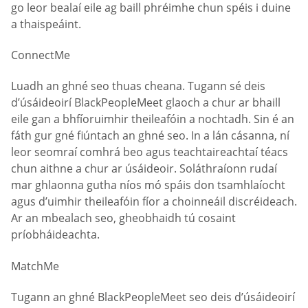
go leor bealaí eile ag baill phréimhe chun spéis i duine
a thaispeáint.
ConnectMe
Luadh an ghné seo thuas cheana. Tugann sé deis
d’úsáideoirí BlackPeopleMeet glaoch a chur ar bhaill
eile gan a bhfíoruimhir theileafóin a nochtadh. Sin é an
fáth gur gné fiúntach an ghné seo. In a lán cásanna, ní
leor seomraí comhrá beo agus teachtaireachtaí téacs
chun aithne a chur ar úsáideoir. Soláthraíonn rudaí
mar ghlaonna gutha níos mó spáis don tsamhlaíocht
agus d’uimhir theileafóin fíor a choinneáil discréideach.
Ar an mbealach seo, gheobhaidh tú cosaint
príobháideachta.
MatchMe
Tugann an ghné BlackPeopleMeet seo deis d’úsáideoirí