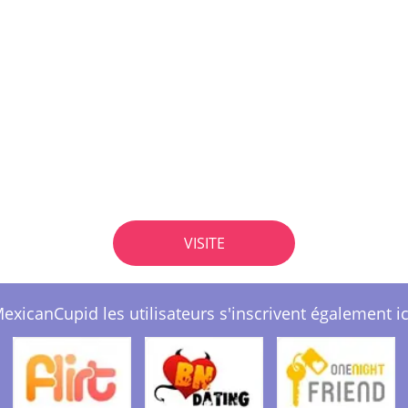
VISITE
exicanCupid les utilisateurs s'inscrivent également ic