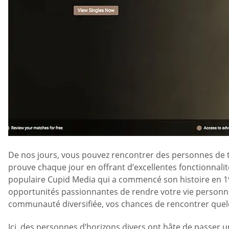
De nos jours, vous pouvez rencontrer des personnes de tou
prouve chaque jour en offrant d’excellentes fonctionnalité
populaire Cupid Media qui a commencé son histoire en 199
opportunités passionnantes de rendre votre vie personnel
communauté diversifiée, vos chances de rencontrer quelq
Ici, des personnes d’horizons divers ont hâte de passer u