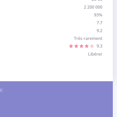
2 200 000
93%
7.7
9.2
Très rarement
9.3
Libérer
i: