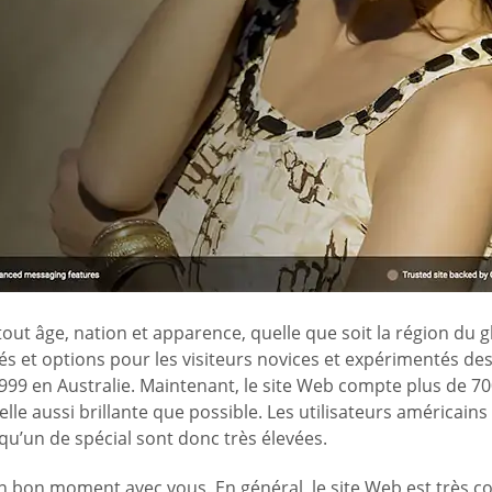
t âge, nation et apparence, quelle que soit la région du gl
s et options pour les visiteurs novices et expérimentés des 
9 en Australie. Maintenant, le site Web compte plus de 700
le aussi brillante que possible. Les utilisateurs américain
u’un de spécial sont donc très élevées.
n bon moment avec vous. En général, le site Web est très con