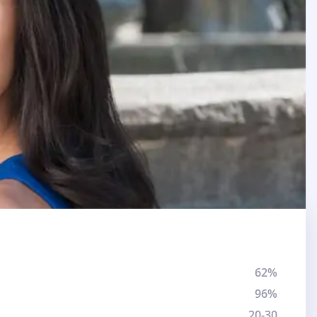
62%
96%
20-30