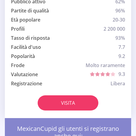
Pubblico attivo
62%
Partite di qualità
96%
Età popolare
20-30
Profili
2 200 000
Tasso di risposta
93%
Facilità d'uso
7.7
Popolarità
9.2
Frode
Molto raramente
9.3
Valutazione
Registrazione
Libera
VISITA
MexicanCupid gli utenti si registrano
anche qui: