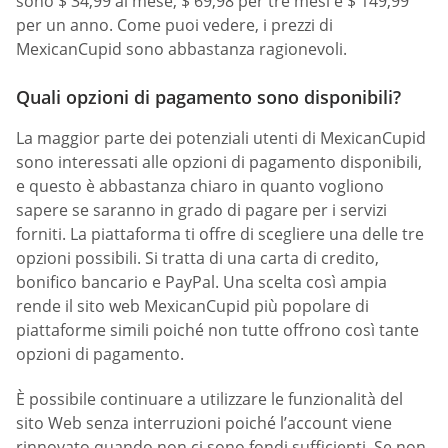
sono $ 34,99 al mese, $ 69,98 per tre mesi e $ 149,99
per un anno. Come puoi vedere, i prezzi di
MexicanCupid sono abbastanza ragionevoli.
Quali opzioni di pagamento sono disponibili?
La maggior parte dei potenziali utenti di MexicanCupid
sono interessati alle opzioni di pagamento disponibili,
e questo è abbastanza chiaro in quanto vogliono
sapere se saranno in grado di pagare per i servizi
forniti. La piattaforma ti offre di scegliere una delle tre
opzioni possibili. Si tratta di una carta di credito,
bonifico bancario e PayPal. Una scelta così ampia
rende il sito web MexicanCupid più popolare di
piattaforme simili poiché non tutte offrono così tante
opzioni di pagamento.
È possibile continuare a utilizzare le funzionalità del
sito Web senza interruzioni poiché l’account viene
rinnovato quando non ci sono fondi sufficienti. Se non