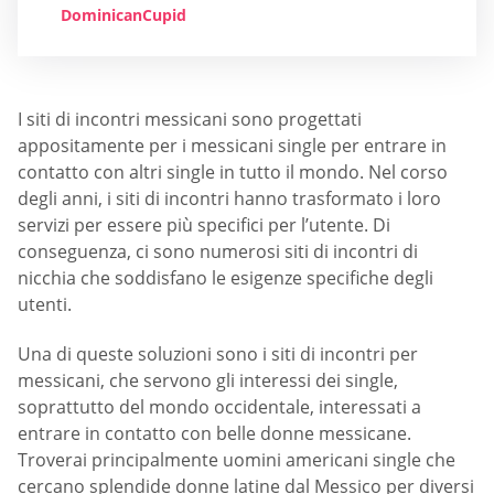
DominicanCupid
I siti di incontri messicani sono progettati
appositamente per i messicani single per entrare in
contatto con altri single in tutto il mondo. Nel corso
degli anni, i siti di incontri hanno trasformato i loro
servizi per essere più specifici per l’utente. Di
conseguenza, ci sono numerosi siti di incontri di
nicchia che soddisfano le esigenze specifiche degli
utenti.
Una di queste soluzioni sono i siti di incontri per
messicani, che servono gli interessi dei single,
soprattutto del mondo occidentale, interessati a
entrare in contatto con belle donne messicane.
Troverai principalmente uomini americani single che
cercano splendide donne latine dal Messico per diversi