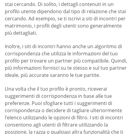
stai cercando. Di solito, i dettagli contenuti in un
profilo utente dipendono dal tipo di relazione che stai
cercando. Ad esempio, se ti iscrivi a siti di incontri per
matrimonio, i profili degli utenti sono generalmente
più dettagliati.
Inoltre, i siti di incontri hanno anche un algoritmo di
corrispondenza che utilizza le informazioni del tuo
profilo per trovare un partner più compatibile. Quindi,
più informazioni fornisci su te stesso e sul tuo partner
ideale, più accurate saranno le tue partite.
Una volta che il tuo profilo è pronto, riceverai
suggerimenti di corrispondenza in base alle tue
preferenze. Puoi sfogliare tutti i suggerimenti di
corrispondenza o decidere di tagliare ulteriormente
l’elenco utilizzando le opzioni di filtro. I siti di incontri
consentono agli utenti di filtrare utilizzando la
posizione, la razza o qualsiasi altra funzionalità che ti