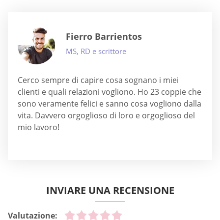
Fierro Barrientos
MS, RD e scrittore
Cerco sempre di capire cosa sognano i miei
clienti e quali relazioni vogliono. Ho 23 coppie che
sono veramente felici e sanno cosa vogliono dalla
vita. Davvero orgoglioso di loro e orgoglioso del
mio lavoro!
INVIARE UNA RECENSIONE
Valutazione: