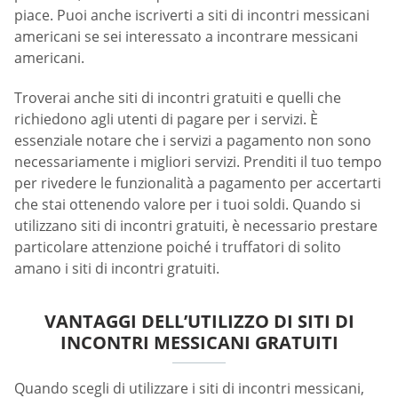
piace. Puoi anche iscriverti a siti di incontri messicani
americani se sei interessato a incontrare messicani
americani.
Troverai anche siti di incontri gratuiti e quelli che
richiedono agli utenti di pagare per i servizi. È
essenziale notare che i servizi a pagamento non sono
necessariamente i migliori servizi. Prenditi il tuo tempo
per rivedere le funzionalità a pagamento per accertarti
che stai ottenendo valore per i tuoi soldi. Quando si
utilizzano siti di incontri gratuiti, è necessario prestare
particolare attenzione poiché i truffatori di solito
amano i siti di incontri gratuiti.
VANTAGGI DELL’UTILIZZO DI SITI DI
INCONTRI MESSICANI GRATUITI
Quando scegli di utilizzare i siti di incontri messicani,