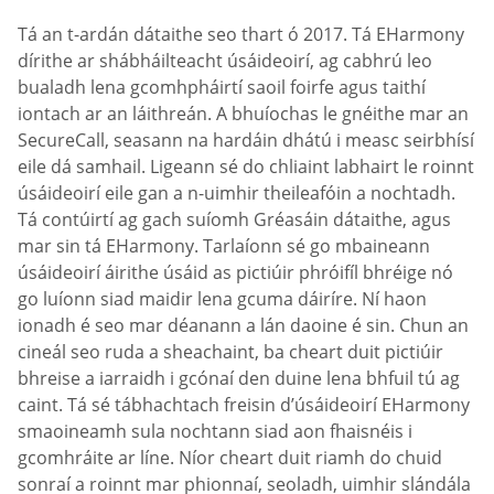
Tá an t-ardán dátaithe seo thart ó 2017. Tá EHarmony
dírithe ar shábháilteacht úsáideoirí, ag cabhrú leo
bualadh lena gcomhpháirtí saoil foirfe agus taithí
iontach ar an láithreán. A bhuíochas le gnéithe mar an
SecureCall, seasann na hardáin dhátú i measc seirbhísí
eile dá samhail. Ligeann sé do chliaint labhairt le roinnt
úsáideoirí eile gan a n-uimhir theileafóin a nochtadh.
Tá contúirtí ag gach suíomh Gréasáin dátaithe, agus
mar sin tá EHarmony. Tarlaíonn sé go mbaineann
úsáideoirí áirithe úsáid as pictiúir phróifíl bhréige nó
go luíonn siad maidir lena gcuma dáiríre. Ní haon
ionadh é seo mar déanann a lán daoine é sin. Chun an
cineál seo ruda a sheachaint, ba cheart duit pictiúir
bhreise a iarraidh i gcónaí den duine lena bhfuil tú ag
caint. Tá sé tábhachtach freisin d’úsáideoirí EHarmony
smaoineamh sula nochtann siad aon fhaisnéis i
gcomhráite ar líne. Níor cheart duit riamh do chuid
sonraí a roinnt mar phionnaí, seoladh, uimhir slándála