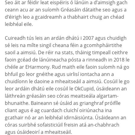
Seo áit ar féidir leat eispéiris ó lánúin a d’aimsigh gach
ceann acu ar an suíomh Gréasáin dátaithe seo agus a
d’éirigh leo a gcaidreamh a thabhairt chuig an chéad
leibhéal eile.
Cuireadh tús leis an ardán dhátú i 2007 agus chuidigh
sé leis na mílte singil cheana féin a gcomhpháirtithe
saoil a aimsiú. De réir na stats, tháinig timpeall ceithre
faoin gcéad de lánúineacha pósta a rinneadh in 2018 le
chéile ar EHarmony. Rud maith eile faoin suíomh ná go
bhfuil go leor gnéithe agus uirlisí iontacha ann a
chuidíonn le daoine a mheaitseáil a aimsiú. Cosúil le go
leor ardáin dhátú eile cosúil le OkCupid, úsáideann an
láithreán gréasáin seo córas meaitseála algartam-
bhunaithe. Baineann sé úsáid as grianghraf próifíle
cliant agus é ag cuardach cluichí oiriúnacha ina
gcathair nó ar an leibhéal idirnáisiúnta. Úsáideann an
córas suirbhé sofaisticiúil freisin atá an-chabhrach
agus úsáideoirí a mheaitseáil.