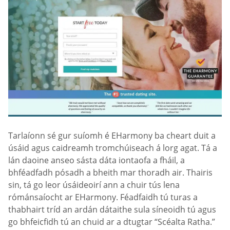
Tarlaíonn sé gur suíomh é EHarmony ba cheart duit a
úsáid agus caidreamh tromchúiseach á lorg agat. Tá a
lán daoine anseo sásta dáta iontaofa a fháil, a
bhféadfadh pósadh a bheith mar thoradh air. Thairis
sin, tá go leor úsáideoirí ann a chuir tús lena
rómánsaíocht ar EHarmony. Féadfaidh tú turas a
thabhairt tríd an ardán dátaithe sula síneoidh tú agus
go bhfeicfidh tú an chuid ar a dtugtar “Scéalta Ratha.”