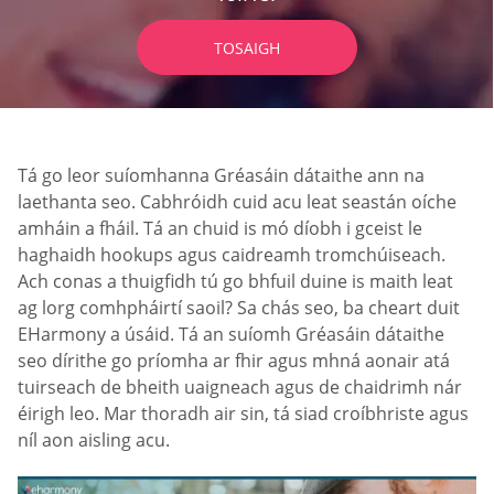
TOSAIGH
Tá go leor suíomhanna Gréasáin dátaithe ann na
laethanta seo. Cabhróidh cuid acu leat seastán oíche
amháin a fháil. Tá an chuid is mó díobh i gceist le
haghaidh hookups agus caidreamh tromchúiseach.
Ach conas a thuigfidh tú go bhfuil duine is maith leat
ag lorg comhpháirtí saoil? Sa chás seo, ba cheart duit
EHarmony a úsáid. Tá an suíomh Gréasáin dátaithe
seo dírithe go príomha ar fhir agus mhná aonair atá
tuirseach de bheith uaigneach agus de chaidrimh nár
éirigh leo. Mar thoradh air sin, tá siad croíbhriste agus
níl aon aisling acu.