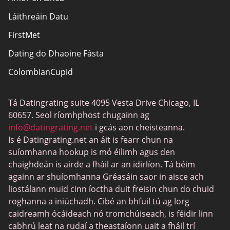
Láithreáin Datu
Nochtadh Affiliate
FirstMet
Léarscáil an láithreáin
Dating do Dhaoine Fásta
ColombianCupid
Dátú BBW
Tá Datingrating suite 4095 Vesta Drive Chicago, IL
MeetMindful
60657. Seol ríomhphost chugainn ag
Dátú BDSM
info@datingrating.net
i gcás aon cheisteanna.
Is é Datingrating.net an áit is fearr chun na
BBPeopleMeet
suíomhanna hookup is mó éilimh agus den
Suíomhanna Daidí Siúcra
chaighdeán is airde a fháil ar an idirlíon. Tá béim
againn ar shuíomhanna Gréasáin saor in aisce ach
JPeopleMeet
liostálann muid cinn íoctha duit freisin chun do chuid
Trans Datu
roghanna a iniúchadh. Cibé an bhfuil tú ag lorg
caidreamh ócáideach nó tromchúiseach, is féidir linn
Láithreáin Datu Sinsearacha
cabhrú leat na rudaí a theastaíonn uait a fháil trí