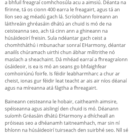
a bhfuil freagraí comhchosúla acu a aimsiú. Déanta na
fírinne, tá os cionn 400 earra le freagairt, agus tá an
líon seo ag méadú gach lá. Scríobhann foireann an
láithreáin ghréasáin dhátú an chuid is mó de na
ceisteanna seo, ach tá cinn ann a ghineann na
húsáideoirí freisin. Sula ndéantar gach ceist a
chomhtháthú i mbunachar sonraí EHarmony, déantar
anailís chúramach uirthi chun ábhar mílitrithe nó
maslach a sheachaint. Dá mhéad earraí a fhreagraíonn
úsáideoir, is ea is mó an seans go bhfaighfear
comhoiriúnú foirfe. Is féidir leabharmharc a chur ar
cheist, ionas gur féidir leat teacht ar ais air níos déanaí
agus na míreanna atá fágtha a fhreagairt.
Baineann ceisteanna le hobair, caitheamh aimsire,
spéiseanna agus aislingí den chuid is mó. Déanann
suíomh Gréasáin dhátú EHarmony a dhícheall an
próiseas seo a dhéanamh taitneamhach, mar sin ní
bhíonn na húsáideoirí tuirseach den suirbhé seo. Níl sé