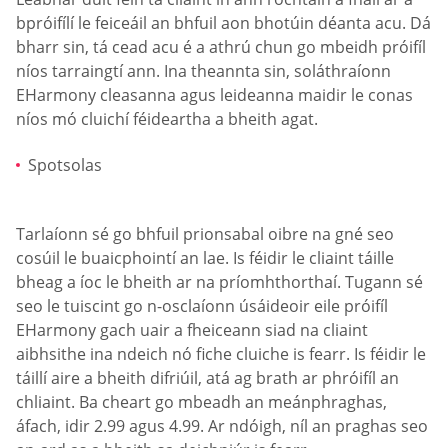
bpróifílí le feiceáil an bhfuil aon bhotúin déanta acu. Dá
bharr sin, tá cead acu é a athrú chun go mbeidh próifíl
níos tarraingtí ann. Ina theannta sin, soláthraíonn
EHarmony cleasanna agus leideanna maidir le conas
níos mó cluichí féideartha a bheith agat.
Spotsolas
Tarlaíonn sé go bhfuil prionsabal oibre na gné seo
cosúil le buaicphointí an lae. Is féidir le cliaint táille
bheag a íoc le bheith ar na príomhthorthaí. Tugann sé
seo le tuiscint go n-osclaíonn úsáideoir eile próifíl
EHarmony gach uair a fheiceann siad na cliaint
aibhsithe ina ndeich nó fiche cluiche is fearr. Is féidir le
táillí aire a bheith difriúil, atá ag brath ar phróifíl an
chliaint. Ba cheart go mbeadh an meánphraghas,
áfach, idir 2.99 agus 4.99. Ar ndóigh, níl an praghas seo