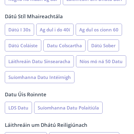
Dátú Stíl Mhaireachtála
Dátú I 30s
Ag dul i do 40í
Ag dul os cionn 60
Dátú Coláiste
Datu Colscartha
Dátú Sober
Láithreáin Datu Sinsearacha
Níos mó ná 50 Datu
Suíomhanna Datu Intéirnigh
Datu Úis Roinnte
LDS Datu
Suíomhanna Datu Polaitiúla
Láithreáin um Dhátú Reiligiúnach