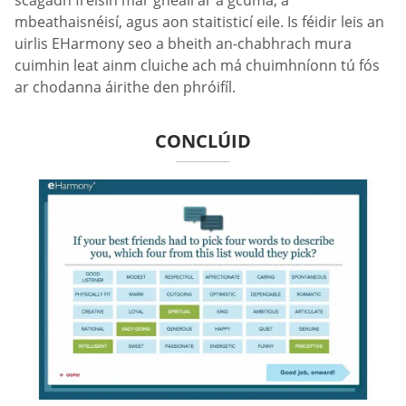
scagadh freisin mar gheall ar a gcuma, a
mbeathaisnéisí, agus aon staitisticí eile. Is féidir leis an
uirlis EHarmony seo a bheith an-chabhrach mura
cuimhin leat ainm cluiche ach má chuimhníonn tú fós
ar chodanna áirithe den phróifíl.
CONCLÚID