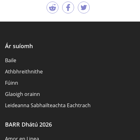
Ár suíomh
Baile
Athbhreithnithe
Fúinn
Glaoigh orainn
Leideanna Sabhailteachta Eachtrach
Údair
BARR Dhátú 2026
Beartas Príobháideachais
Amor en Linea
Freagracht