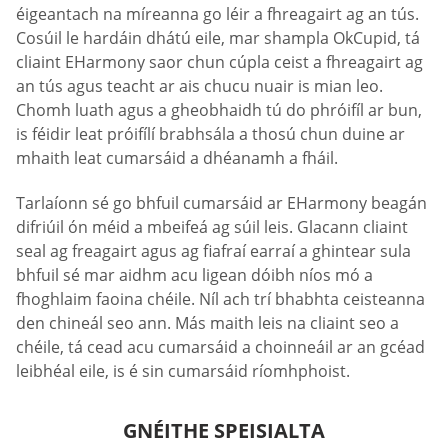
éigeantach na míreanna go léir a fhreagairt ag an tús.
Cosúil le hardáin dhátú eile, mar shampla OkCupid, tá
cliaint EHarmony saor chun cúpla ceist a fhreagairt ag
an tús agus teacht ar ais chucu nuair is mian leo.
Chomh luath agus a gheobhaidh tú do phróifíl ar bun,
is féidir leat próifílí brabhsála a thosú chun duine ar
mhaith leat cumarsáid a dhéanamh a fháil.
Tarlaíonn sé go bhfuil cumarsáid ar EHarmony beagán
difriúil ón méid a mbeifeá ag súil leis. Glacann cliaint
seal ag freagairt agus ag fiafraí earraí a ghintear sula
bhfuil sé mar aidhm acu ligean dóibh níos mó a
fhoghlaim faoina chéile. Níl ach trí bhabhta ceisteanna
den chineál seo ann. Más maith leis na cliaint seo a
chéile, tá cead acu cumarsáid a choinneáil ar an gcéad
leibhéal eile, is é sin cumarsáid ríomhphoist.
GNÉITHE SPEISIALTA