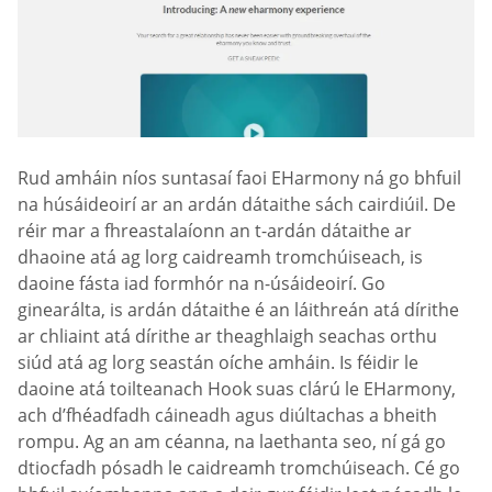
Rud amháin níos suntasaí faoi EHarmony ná go bhfuil
na húsáideoirí ar an ardán dátaithe sách cairdiúil. De
réir mar a fhreastalaíonn an t-ardán dátaithe ar
dhaoine atá ag lorg caidreamh tromchúiseach, is
daoine fásta iad formhór na n-úsáideoirí. Go
ginearálta, is ardán dátaithe é an láithreán atá dírithe
ar chliaint atá dírithe ar theaghlaigh seachas orthu
siúd atá ag lorg seastán oíche amháin. Is féidir le
daoine atá toilteanach Hook suas clárú le EHarmony,
ach d’fhéadfadh cáineadh agus diúltachas a bheith
rompu. Ag an am céanna, na laethanta seo, ní gá go
dtiocfadh pósadh le caidreamh tromchúiseach. Cé go