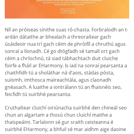
Níl an próiseas sínithe suas ró-chasta. Forbraíodh an t-
ardán dátaithe ar bhealach a threoraítear gach
úsáideoir nua trí gach céim de phróifíl a chruthú agus
sonraí a líonadh. Cé go dtógfadh sé tamall ort gach
céim a chríochnú, tá siad tábhachtach duit cluiche
foirfe a fháil ar EHarmony. Is iad na sonraí pearsanta a
chaithfidh tú a sholáthar ná d’aois, stádas pósta,
suíomh, imthosca maireachtála, agus claonadh
gnéasach. A luaithe a iontrálann tú an fhaisnéis seo,
feicfidh tú suirbhé pearsanta.
Cruthaítear cluichí oiriúnacha suirbhé den chineál seo
chun an algartam a thosú chun cluichí maithe a
thaispeáint. Tarlaíonn sé gur sraith ceisteanna é
suirbhé EHarmony, a bhfuil sé mar aidhm aige daoine