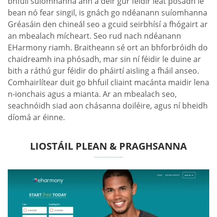
bhfuil suíomhanna ann a deir gur féidir leat pósadh le
bean nó fear singil, is gnách go ndéanann suíomhanna
Gréasáin den chineál seo a gcuid seirbhísí a fhógairt ar
an mbealach mícheart. Seo rud nach ndéanann
EHarmony riamh. Braitheann sé ort an bhforbróidh do
chaidreamh ina phósadh, mar sin ní féidir le duine ar
bith a ráthú gur féidir do pháirtí aisling a fháil anseo.
Comhairlítear duit go bhfuil cliaint macánta maidir lena
n-ionchais agus a mianta. Ar an mbealach seo,
seachnóidh siad aon chásanna doiléire, agus ní bheidh
díomá ar éinne.
LIOSTÁIL PLEAN & PRAGHSANNA