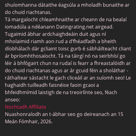
MyLOL
shuíomhanna dátaithe éagsúla a mholadh bunaithe ar
do chuid riachtanas.
Datu Aerach
Tá margaíocht chleamhnaithe ar cheann de na bealaí
Datu Leispiach
iomadúla a ndéanann Datingrating.net airgead.
Tugaimid ábhar ardchaighdeáin duit agus ní
Láithreáin um Dhátú Dubh
mholaimid riamh aon rud a d’fhéadfadh a bheith
SugarDaddyMeet
díobhálach dár gcliaint toisc gurb é sábháilteacht cliant
ár bpríomhthosaíocht. Tá na táirgí nó na seirbhísí go
LatinAmericanCupid
léir á bhfógairt chun na rudaí is fearr a fhreastalóidh ar
CatholicMatch
do chuid riachtanas agus ar ár gcuid féin a sholáthar -
ráthaítear sástacht le gach cliceáil ar an suíomh seo! Le
haghaidh tuilleadh faisnéise faoin gcaoi a
bhfeidhmímid laistigh de na treoirlínte seo, féach
anseo:
Nochtadh Affiliate
Nuashonraíodh an t-ábhar seo go deireanach an 15
Meán Fómhair, 2026.