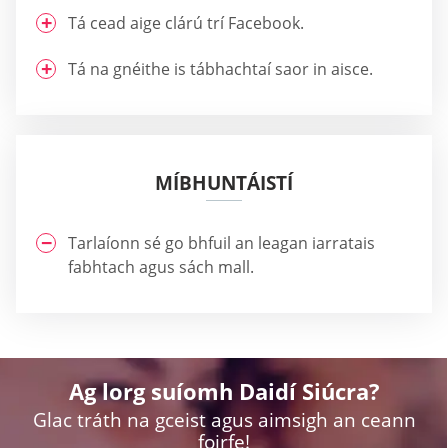
Tá cead aige clárú trí Facebook.
Tá na gnéithe is tábhachtaí saor in aisce.
MÍBHUNTÁISTÍ
Tarlaíonn sé go bhfuil an leagan iarratais
fabhtach agus sách mall.
Ag lorg suíomh Daidí Siúcra?
Glac tráth na gceist agus aimsigh an ceann
foirfe!