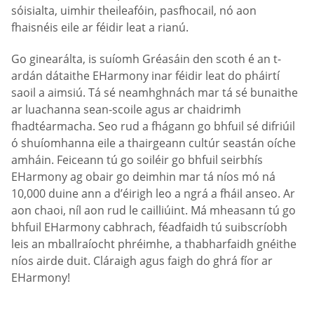
sóisialta, uimhir theileafóin, pasfhocail, nó aon
fhaisnéis eile ar féidir leat a rianú.
Go ginearálta, is suíomh Gréasáin den scoth é an t-
ardán dátaithe EHarmony inar féidir leat do pháirtí
saoil a aimsiú. Tá sé neamhghnách mar tá sé bunaithe
ar luachanna sean-scoile agus ar chaidrimh
fhadtéarmacha. Seo rud a fhágann go bhfuil sé difriúil
ó shuíomhanna eile a thairgeann cultúr seastán oíche
amháin. Feiceann tú go soiléir go bhfuil seirbhís
EHarmony ag obair go deimhin mar tá níos mó ná
10,000 duine ann a d’éirigh leo a ngrá a fháil anseo. Ar
aon chaoi, níl aon rud le cailliúint. Má mheasann tú go
bhfuil EHarmony cabhrach, féadfaidh tú suibscríobh
leis an mballraíocht phréimhe, a thabharfaidh gnéithe
níos airde duit. Cláraigh agus faigh do ghrá fíor ar
EHarmony!