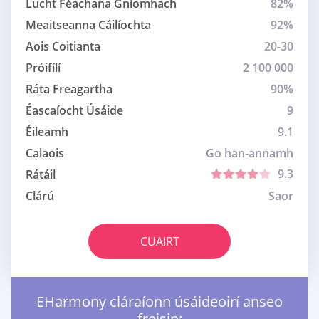
Lucht Féachana Gníomhach
82%
Meaitseanna Cáilíochta
92%
Aois Coitianta
20-30
Próifílí
2 100 000
Ráta Freagartha
90%
Éascaíocht Úsáide
9
Éileamh
9.1
Calaois
Go han-annamh
9.3
Rátáil
Clárú
Saor
CUAIRT
EHarmony cláraíonn úsáideoirí anseo
freisin: