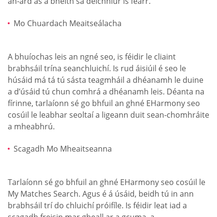
an-ard as a bheith sa deichniúr is fearr.
Mo Chuardach Meaitseálacha
A bhuíochas leis an ngné seo, is féidir le cliaint
brabhsáil trína seanchluichí. Is rud áisiúil é seo le
húsáid má tá tú sásta teagmháil a dhéanamh le duine
a d’úsáid tú chun comhrá a dhéanamh leis. Déanta na
fírinne, tarlaíonn sé go bhfuil an ghné EHarmony seo
cosúil le leabhar seoltaí a ligeann duit sean-chomhráite
a mheabhrú.
Scagadh Mo Mheaitseanna
Tarlaíonn sé go bhfuil an ghné EHarmony seo cosúil le
My Matches Search. Agus é á úsáid, beidh tú in ann
brabhsáil trí do chluichí próifíle. Is féidir leat iad a