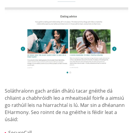
Soláthraíonn gach ardán dhátú tacar gnéithe dá
chliaint a chabhróidh leo a mheaitseáil foirfe a aimsiú
go rathúil leis na hiarrachtaí is lú. Mar sin a dhéanann
EHarmony. Seo roinnt de na gnéithe is féidir leat a
úsáid:
SecureCall