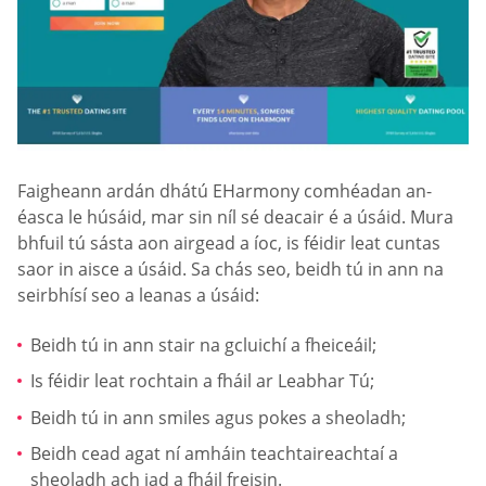
Faigheann ardán dhátú EHarmony comhéadan an-
éasca le húsáid, mar sin níl sé deacair é a úsáid. Mura
bhfuil tú sásta aon airgead a íoc, is féidir leat cuntas
saor in aisce a úsáid. Sa chás seo, beidh tú in ann na
seirbhísí seo a leanas a úsáid:
Beidh tú in ann stair na gcluichí a fheiceáil;
Is féidir leat rochtain a fháil ar Leabhar Tú;
Beidh tú in ann smiles agus pokes a sheoladh;
Beidh cead agat ní amháin teachtaireachtaí a
sheoladh ach iad a fháil freisin.