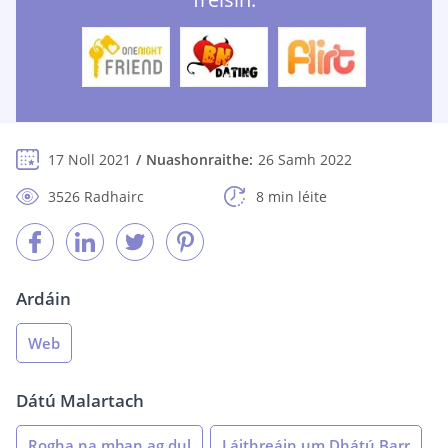
17 Noll 2021
Nuashonraithe:
26 Samh 2022
3526 Radhairc
8 min léite
Ardáin
Web
Dátú Malartach
Rogha na mban ag dul
Láithreáin um Dhátú Barr