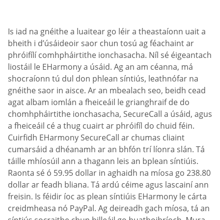
Is iad na gnéithe a luaitear go léir a theastaíonn uait a
bheith i d’úsáideoir saor chun tosú ag féachaint ar
phróifílí comhpháirtithe ionchasacha. Níl sé éigeantach
liostáil le EHarmony a úsáid. Ag an am céanna, má
shocraíonn tú dul don phlean síntiús, leathnófar na
gnéithe saor in aisce. Ar an mbealach seo, beidh cead
agat albam iomlán a fheiceáil le grianghraif de do
chomhpháirtithe ionchasacha, SecureCall a úsáid, agus
a fheiceáil cé a thug cuairt ar phróifíl do chuid féin.
Cuirfidh EHarmony SecureCall ar chumas cliaint
cumarsáid a dhéanamh ar an bhfón trí líonra slán. Tá
táille mhíosúil ann a thagann leis an bplean síntiúis.
Raonta sé ó 59.95 dollar in aghaidh na míosa go 238.80
dollar ar feadh bliana. Tá ardú céime agus lascainí ann
freisin. Is féidir íoc as plean síntiúis EHarmony le cárta
creidmheasa nó PayPal. Ag deireadh gach míosa, tá an
síntiús socraithe chun billeáil go huathoibríoch. Mura