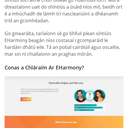
dteastaíonn uait do shíntiús a úsáid níos mó, beidh ort
é a mhúchadh de láimh trí nascleanúint a dhéanamh
tríd an gcomhéadan.
Go ginearálta, tarlaíonn sé go bhfuil plean síntiúis
EHarmony beagán níos costasaí i gcomparáid le
hardáin dhátú eile. Tá an pobal cairdiúil agus oscailte,
mar sin ní chiallaíonn an praghas mórán.
Conas a Chláraím Ar EHarmony?