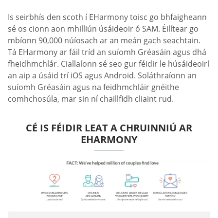
Is seirbhís den scoth í EHarmony toisc go bhfaigheann
sé os cionn aon mhilliún úsáideoir ó SAM. Éilítear go
mbíonn 90,000 núíosach ar an meán gach seachtain.
Tá EHarmony ar fáil tríd an suíomh Gréasáin agus dhá
fheidhmchlár. Ciallaíonn sé seo gur féidir le húsáideoirí
an aip a úsáid trí iOS agus Android. Soláthraíonn an
suíomh Gréasáin agus na feidhmchláir gnéithe
comhchosúla, mar sin ní chaillfidh cliaint rud.
CÉ IS FÉIDIR LEAT A CHRUINNIÚ AR
EHARMONY