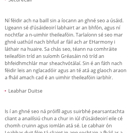
Ní féidir ach na baill sin a íocann an ghné seo a úsáid.
Ligeann sé d’úsáideoirí labhairt ar an bhfón, agus ní
nochtfar a n-uimhir theileafóin. Tarlaíonn sé seo mar
ghné uathúil nach bhfuil ar fáil ach ar EHarmony i
láthair na huaire. Sa chás seo, téann na comhráite
teileafóin tríd an suíomh Gréasáin nó tríd an
bhfeidhmchlár mar sheachvótálaí. Sin é an fáth nach
féidir leis an nglacadóir agus an té atá ag glaoch araon
a fháil amach cad é an uimhir theileafóin iarbhír.
Leabhar Duitse
Is í an ghné seo ná próifíl agus suirbhé pearsantachta
cliant a anailísiú chun a chur in iúl d’úsáideoirí eile cé
chomh cruinn agus iomlán atá sé. Le cabhair ón
Leabhar duit féin tá cliaint in ann rochtain a fháil ar a