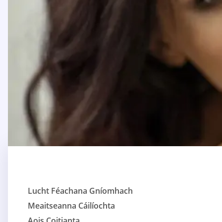
Lucht Féachana Gníomhach
Meaitseanna Cáilíochta
Aois Coitianta