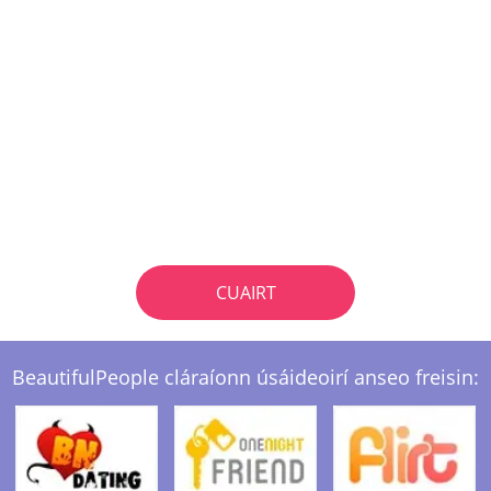
CUAIRT
BeautifulPeople cláraíonn úsáideoirí anseo freisin: