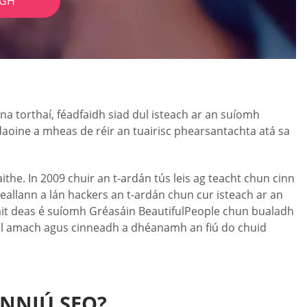
IGH
 na torthaí, féadfaidh siad dul isteach ar an suíomh
 daoine a mheas de réir an tuairisc phearsantachta atá sa
aithe. In 2009 chuir an t-ardán tús leis ag teacht chun cinn
eallann a lán hackers an t-ardán chun cur isteach ar an
s áit deas é suíomh Gréasáin BeautifulPeople chun bualadh
háil amach agus cinneadh a dhéanamh an fiú do chuid
INNIÚ SEO?