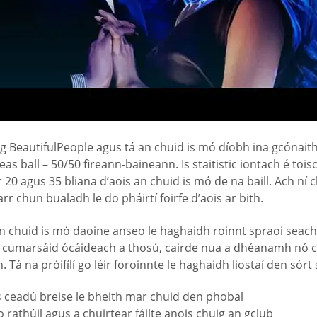
e ag BeautifulPeople agus tá an chuid is mó díobh ina gcónait
s ball – 50/50 fireann-baineann. Is staitistic iontach é toisc
0 agus 35 bliana d’aois an chuid is mó de na baill. Ach ní ch
rr chun bualadh le do pháirtí foirfe d’aois ar bith.
il an chuid is mó daoine anseo le haghaidh roinnt spraoi se
cumarsáid ócáideach a thosú, cairde nua a dhéanamh nó cui
Tá na próifílí go léir foroinnte le haghaidh liostaí den sórt 
us ceadú breise le bheith mar chuid den phobal
o rathúil agus a chuirtear fáilte anois chuig an gclub