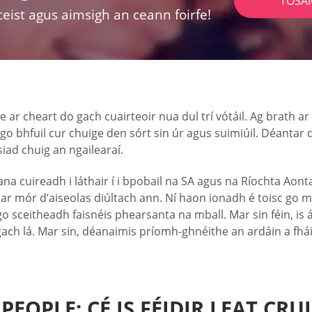
TOSA
ceist agus aimsigh an ceann foirfe!
 ar cheart do gach cuairteoir nua dul trí vótáil. Ag brath ar
go bhfuil cur chuige den sórt sin úr agus suimiúil. Déantar
iad chuig an ngailearaí.
ana cuireadh i láthair í i bpobail na SA agus na Ríochta Aont
iar mór d’aiseolas diúltach ann. Ní haon ionadh é toisc go m
go sceitheadh faisnéis phearsanta na mball. Mar sin féin, i
 gach lá. Mar sin, déanaimis príomh-ghnéithe an ardáin a f
PEOPLE: CÉ IS FÉIDIR LEAT CRU