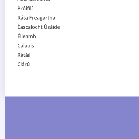
Próifílí
Ráta Freagartha
Éascaíocht Úsáide
Éileamh
Calaois
Rátáil
Clárú