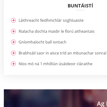
BUNTÁISTÍ
Láithreacht feidhmchlár soghluaiste
Rialacha dochta maidir le fíorú aitheantais
Gníomhaíocht ball iontach
Brabhsáil saor in aisce tríd an mbunachar sonraí
Níos mó ná 1 mhilliún úsáideoir cláraithe
Ag 