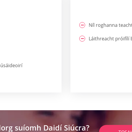
Níl roghanna teacht
Láithreacht próifílí
 úsáideoirí
lorg suíomh Daidí Siúcra?