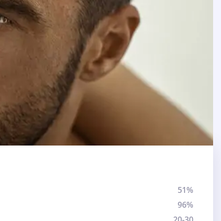
51%
96%
20-30