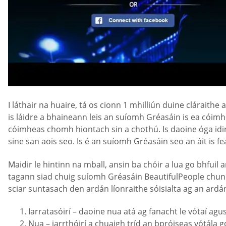
I láthair na huaire, tá os cionn 1 mhilliún duine cláraith
is láidre a bhaineann leis an suíomh Gréasáin is ea cóimhea
cóimheas chomh hiontach sin a chothú. Is daoine óga idir 2
sine san aois seo. Is é an suíomh Gréasáin seo an áit is fea
Maidir le hintinn na mball, ansin ba chóir a lua go bhfu
tagann siad chuig suíomh Gréasáin BeautifulPeople chun 
sciar suntasach den ardán líonraithe sóisialta ag an ardán. 
Iarratasóirí – daoine nua atá ag fanacht le vótaí ag
Nua – iarrthóirí a chuaigh tríd an bpróiseas vótála g