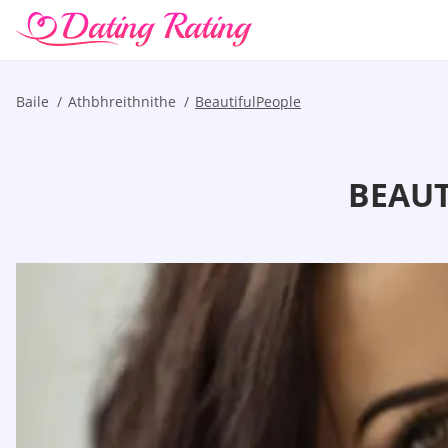
Baile
Athbhreithnithe
BeautifulPeople
BEAUT