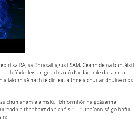
heoirí sa RA, sa Bhrasaíl agus i SAM. Ceann de na buntáistí
 nach féidir leis an gcuid is mó d’ardáin eile dá samhail
iallaíonn sé nach féidir leat aithne a chur ar dhuine níos
achas chun anam a aimsiú. I bhformhór na gcásanna,
readh a thabhairt don chóisir. Cruthaíonn sé go bhfuil
sin: