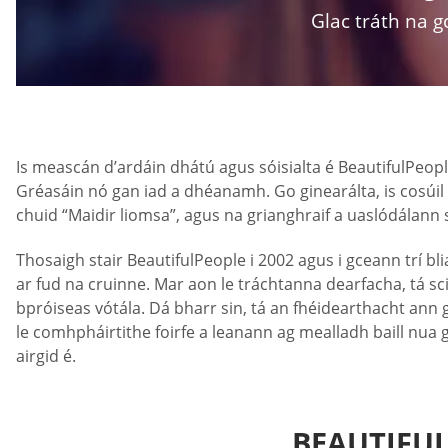
Glac tráth na g
Is meascán d’ardáin dhátú agus sóisialta é BeautifulPeople
Gréasáin nó gan iad a dhéanamh. Go ginearálta, is cosúil 
chuid “Maidir liomsa”, agus na grianghraif a uaslódálann s
Thosaigh stair BeautifulPeople i 2002 agus i gceann trí bli
ar fud na cruinne. Mar aon le tráchtanna dearfacha, tá sc
bpróiseas vótála. Dá bharr sin, tá an fhéidearthacht ann 
le comhpháirtithe foirfe a leanann ag mealladh baill nua
airgid é.
BEAUTIFUL