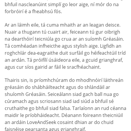
bhfuil nascleanúint simplí go leor aige, ní mór do na
forbróirí é a fheabhsú fós.
Ar an láimh eile, tá cuma mhaith ar an leagan deisce.
Nuair a thugann tú cuairt air, feiceann tú gur oibrigh
na dearthóirí teicniúla go crua ar an suíomh Gréasáin.
Tá comhéadan infheicthe agus stylish aige. Ligfidh an
roghchlár dea-eagraithe duit surfáil go héifeachtúil tríd
an ardán. Tá próifílí úsáideora eile, a gcuid grianghraf,
agus cur síos gairid ar fáil le sracfhéachaint.
Thairis sin, is príomhchúram do mhodhnóirí láithreán
gréasáin do shábháilteacht agus do shlándáil ar
shuíomh Gréasáin. Seiceálann siad gach ball nua go
cúramach agus scriosann siad iad siúd a bhfuil sé
cruthaithe go bhfuil siad falsa. Tarlaíonn an rud céanna
maidir le príobháideacht. Déanann foireann theicniúil
an ardáin LoveAndSeek cosaint dhian ar do chuid
faisnéise pearsanta agus grianghraif.