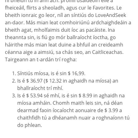
ní bheidh tú in ann ach: próifílí úsáideoirí eile a
fheiceáil, flirts a sheoladh, agus cur le Favorites. Le
bheith ionraic go leor, níl an síntiús do LoveAndSeek
an-daor. Más mian leat comhoiriúnú ardchaighdeáin a
bheith agat, mholfaimis duit íoc as pacáiste. Ina
theannta sin, is fiú go mór ballraíocht íoctha, go
háirithe más mian leat duine a bhfuil an creideamh
céanna aige a aimsiú, sa chás seo, an Caitliceachas.
Tairgeann an t-ardán trí rogha:
Síntiús míosa, is é sin $ 16,99.
Is é $ 36.97 ($ 12.32 in aghaidh na míosa) an
bhallraíocht trí mhí.
Is é $ 53.94 sé mhí, is é sin $ 8.99 in aghaidh na
míosa amháin. Chomh maith leis sin, ná déan
dearmad faoin íocaíocht aonuaire de $ 3.99 a
chaithfidh tú a dhéanamh nuair a roghnaíonn tú
do phlean.