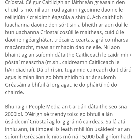
Críostaí. Cé gur Caitlicigh an láithreán gréasáin den
chuid is mó, níl aon rud againn i gcoinne daoine le
reiligiúin / creidimh éagsúla a shíniú. Ach caithfidh
luachanna daoine den sórt sin a bheith ar aon dul le
bunluachanna Críostaí cosúil le maitheas, cuidiú le
daoine ngéarghátar, trócaire, ceartas, grá comharsa,
macántacht, meas ar mhaoin daoine eile. Níl aon
bhaint ag an suíomh dátaithe Caitliceach le caidrimh /
póstaí measctha (m.sh., caidreamh Caitliceach le
hAindiachaí). Dá bhrí sin, tugaimid cuireadh duit clárú
agus is mian linn go bhfaighidh tú ar ár suíomh
Gréasáin a bhfuil á lorg agat, ie do pháirtí nó do
chairde.
Bhunaigh People Media an t-ardán dátaithe seo sna
2000idí. D’éirigh sé trendy toisc go bhfuil a lán
úsáideoirí Críostaí ag lorg grá nó cairdeas. Sa lá atá
inniu ann, tá timpeall is leath mhilliún úsáideoir ar an
suíomh Gréasáin le níos mó ná 15,000 ball gníomhach