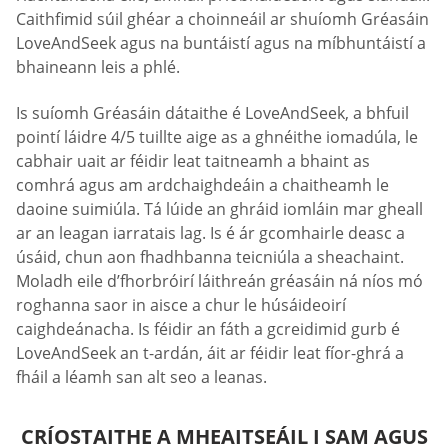
Caithfimid súil ghéar a choinneáil ar shuíomh Gréasáin
LoveAndSeek agus na buntáistí agus na míbhuntáistí a
bhaineann leis a phlé.
Is suíomh Gréasáin dátaithe é LoveAndSeek, a bhfuil
pointí láidre 4/5 tuillte aige as a ghnéithe iomadúla, le
cabhair uait ar féidir leat taitneamh a bhaint as
comhrá agus am ardchaighdeáin a chaitheamh le
daoine suimiúla. Tá lúide an ghráid iomláin mar gheall
ar an leagan iarratais lag. Is é ár gcomhairle deasc a
úsáid, chun aon fhadhbanna teicniúla a sheachaint.
Moladh eile d’fhorbróirí láithreán gréasáin ná níos mó
roghanna saor in aisce a chur le húsáideoirí
caighdeánacha. Is féidir an fáth a gcreidimid gurb é
LoveAndSeek an t-ardán, áit ar féidir leat fíor-ghrá a
fháil a léamh san alt seo a leanas.
CRÍOSTAITHE A MHEAITSEÁIL I SAM AGUS