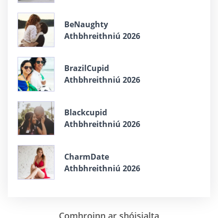
BeNaughty
Athbhreithniú 2026
BrazilCupid
Athbhreithniú 2026
Blackcupid
Athbhreithniú 2026
CharmDate
Athbhreithniú 2026
Comhroinn ar shóisialta