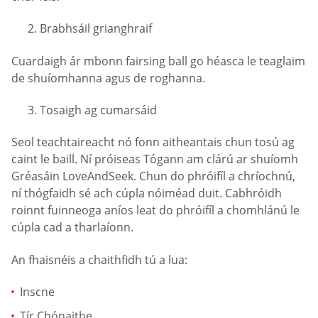
Brabhsáil grianghraif
Cuardaigh ár mbonn fairsing ball go héasca le teaglaim
de shuíomhanna agus de roghanna.
Tosaigh ag cumarsáid
Seol teachtaireacht nó fonn aitheantais chun tosú ag
caint le baill. Ní próiseas Tógann am clárú ar shuíomh
Gréasáin LoveAndSeek. Chun do phróifíl a chríochnú,
ní thógfaidh sé ach cúpla nóiméad duit. Cabhróidh
roinnt fuinneoga aníos leat do phróifíl a chomhlánú le
cúpla cad a tharlaíonn.
An fhaisnéis a chaithfidh tú a lua:
Inscne
Tír Chónaithe