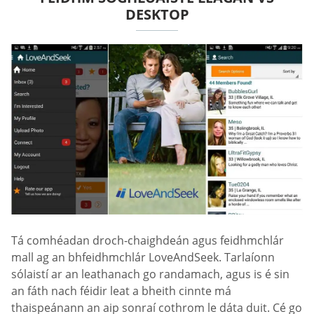
DESKTOP
Tá comhéadan droch-chaighdeán agus feidhmchlár
mall ag an bhfeidhmchlár LoveAndSeek. Tarlaíonn
sólaistí ar an leathanach go randamach, agus is é sin
an fáth nach féidir leat a bheith cinnte má
thaispeánann an aip sonraí cothrom le dáta duit. Cé go