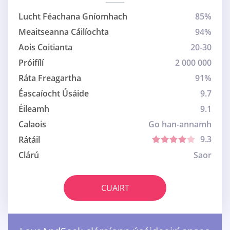
Lucht Féachana Gníomhach
85%
Meaitseanna Cáilíochta
94%
Aois Coitianta
20-30
Próifílí
2 000 000
Ráta Freagartha
91%
Éascaíocht Úsáide
9.7
Éileamh
9.1
Calaois
Go han-annamh
9.3
Rátáil
Clárú
Saor
CUAIRT