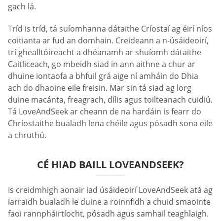
gach lá.
Tríd is tríd, tá suíomhanna dátaithe Críostaí ag éirí níos
coitianta ar fud an domhain. Creideann a n-úsáideoirí,
trí ghealltóireacht a dhéanamh ar shuíomh dátaithe
Caitliceach, go mbeidh siad in ann aithne a chur ar
dhuine iontaofa a bhfuil grá aige ní amháin do Dhia
ach do dhaoine eile freisin. Mar sin tá siad ag lorg
duine macánta, freagrach, dílis agus toilteanach cuidiú.
Tá LoveAndSeek ar cheann de na hardáin is fearr do
Chríostaithe bualadh lena chéile agus pósadh sona eile
a chruthú.
CÉ HIAD BAILL LOVEANDSEEK?
Is creidmhigh aonair iad úsáideoirí LoveAndSeek atá ag
iarraidh bualadh le duine a roinnfidh a chuid smaointe
faoi rannpháirtíocht, pósadh agus samhail teaghlaigh.