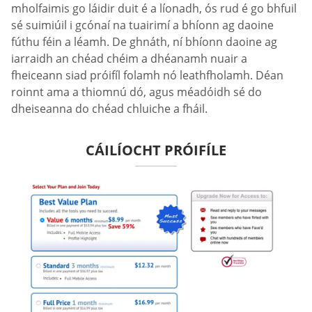
mholfaimis go láidir duit é a líonadh, ós rud é go bhfuil
sé suimiúil i gcónaí na tuairimí a bhíonn ag daoine
fúthu féin a léamh. De ghnáth, ní bhíonn daoine ag
iarraidh an chéad chéim a dhéanamh nuair a
fheiceann siad próifíl folamh nó leathfholamh. Déan
roinnt ama a thiomnú dó, agus méadóidh sé do
dheiseanna do chéad chluiche a fháil.
CÁILÍOCHT PRÓIFÍLE