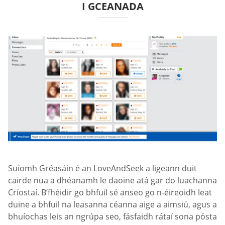
I GCEANADA
Suíomh Gréasáin é an LoveAndSeek a ligeann duit
cairde nua a dhéanamh le daoine atá gar do luachanna
Críostaí. B’fhéidir go bhfuil sé anseo go n-éireoidh leat
duine a bhfuil na leasanna céanna aige a aimsiú, agus a
bhuíochas leis an ngrúpa seo, fásfaidh rátaí sona pósta