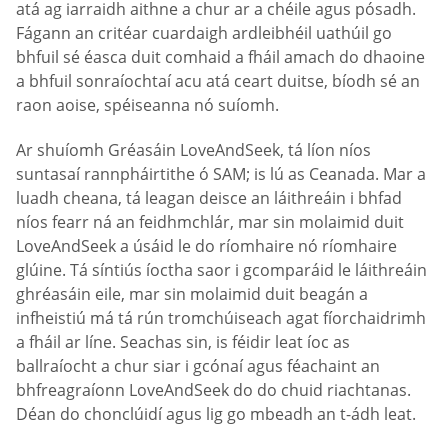
atá ag iarraidh aithne a chur ar a chéile agus pósadh.
Fágann an critéar cuardaigh ardleibhéil uathúil go
bhfuil sé éasca duit comhaid a fháil amach do dhaoine
a bhfuil sonraíochtaí acu atá ceart duitse, bíodh sé an
raon aoise, spéiseanna nó suíomh.
Ar shuíomh Gréasáin LoveAndSeek, tá líon níos
suntasaí rannpháirtithe ó SAM; is lú as Ceanada. Mar a
luadh cheana, tá leagan deisce an láithreáin i bhfad
níos fearr ná an feidhmchlár, mar sin molaimid duit
LoveAndSeek a úsáid le do ríomhaire nó ríomhaire
glúine. Tá síntiús íoctha saor i gcomparáid le láithreáin
ghréasáin eile, mar sin molaimid duit beagán a
infheistiú má tá rún tromchúiseach agat fíorchaidrimh
a fháil ar líne. Seachas sin, is féidir leat íoc as
ballraíocht a chur siar i gcónaí agus féachaint an
bhfreagraíonn LoveAndSeek do do chuid riachtanas.
Déan do chonclúidí agus lig go mbeadh an t-ádh leat.