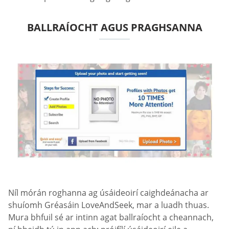
BALLRAÍOCHT AGUS PRAGHSANNA
Níl mórán roghanna ag úsáideoirí caighdeánacha ar
shuíomh Gréasáin LoveAndSeek, mar a luadh thuas.
Mura bhfuil sé ar intinn agat ballraíocht a cheannach,