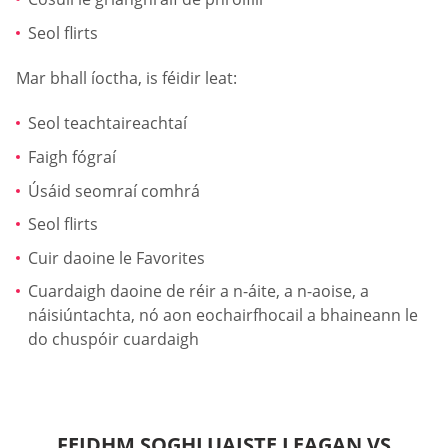
Seol flirts
Mar bhall íoctha, is féidir leat:
Seol teachtaireachtaí
Faigh fógraí
Úsáid seomraí comhrá
Seol flirts
Cuir daoine le Favorites
Cuardaigh daoine de réir a n-áite, a n-aoise, a
náisiúntachta, nó aon eochairfhocail a bhaineann le
do chuspóir cuardaigh
FEIDHM SOGHLUAISTE LEAGAN VS