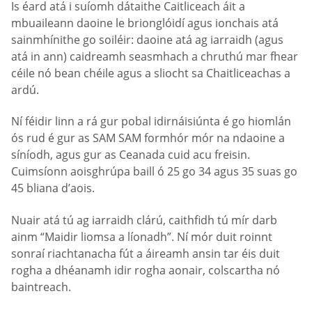
Is éard atá i suíomh dátaithe Caitliceach áit a
mbuaileann daoine le brionglóidí agus ionchais atá
sainmhínithe go soiléir: daoine atá ag iarraidh (agus
atá in ann) caidreamh seasmhach a chruthú mar fhear
céile nó bean chéile agus a sliocht sa Chaitliceachas a
ardú.
Ní féidir linn a rá gur pobal idirnáisiúnta é go hiomlán
ós rud é gur as SAM SAM formhór mór na ndaoine a
síníodh, agus gur as Ceanada cuid acu freisin.
Cuimsíonn aoisghrúpa baill ó 25 go 34 agus 35 suas go
45 bliana d’aois.
Nuair atá tú ag iarraidh clárú, caithfidh tú mír darb
ainm “Maidir liomsa a líonadh”. Ní mór duit roinnt
sonraí riachtanacha fút a áireamh ansin tar éis duit
rogha a dhéanamh idir rogha aonair, colscartha nó
baintreach.