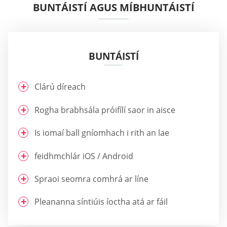
BUNTÁISTÍ AGUS MÍBHUNTÁISTÍ
BUNTÁISTÍ
Clárú díreach
Rogha brabhsála próifílí saor in aisce
Is iomaí ball gníomhach i rith an lae
feidhmchlár iOS / Android
Spraoi seomra comhrá ar líne
Pleananna síntiúis íoctha atá ar fáil