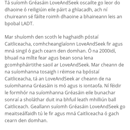
Tá suíomh Gréasáin LoveAndSeek oscailte go leor do
dhaoine ó reiligiúin eile páirt a ghlacadh, ach ní
chuireann sé fáilte roimh dhaoine a bhaineann leis an
bpobal LADT.
Mar shuíomh den scoth le haghaidh póstaí
Caitliceacha, comhcheanglaíonn LoveAndSeek fir agus
mná singil ó gach cearn den domhan. Ó na 2000idí,
bhuail na mílte fear agus bean sona lena
gcomhpháirtithe saoil ar LoveAndSeek. Mar cheann de
na suíomhanna tosaigh i réimse na bpóstaí
Caitliceacha, tá an LoveAndSeek ar cheann de na
suíomhanna Gréasáin is mó agus is iontaofa. Ní féidir
le formhór na suíomhanna Gréasáin eile bunachar
sonraí a sholáthar duit ina bhfuil leath mhilliún ball
Caitliceach. Geallann suíomh Gréasáin LoveAndSeek go
meaitseálfaidh tú le fir agus mná Caitliceacha ó gach
cearn den domhan.