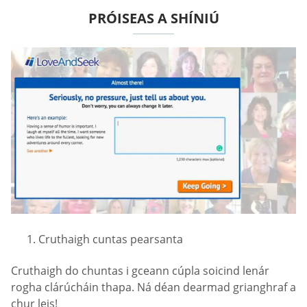
PRÓISEAS A SHÍNIÚ
Cruthaigh cuntas pearsanta
Cruthaigh do chuntas i gceann cúpla soicind lenár
rogha clárúcháin thapa. Ná déan dearmad grianghraf a
chur leis!