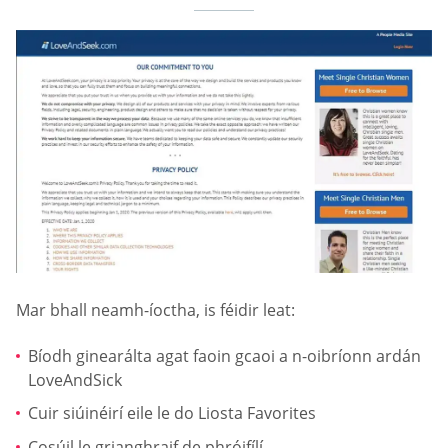
Mar bhall neamh-íoctha, is féidir leat:
Bíodh ginearálta agat faoin gcaoi a n-oibríonn ardán
LoveAndSick
Cuir siúinéirí eile le do Liosta Favorites
Cosúil le grianghraif de phróifílí