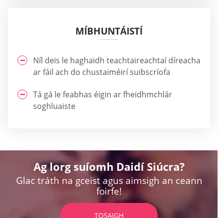
MÍBHUNTÁISTÍ
Níl deis le haghaidh teachtaireachtaí díreacha
ar fáil ach do chustaiméirí suibscríofa
Tá gá le feabhas éigin ar fheidhmchlár
soghluaiste
Ag lorg suíomh Daidí Siúcra?
Glac tráth na gceist agus aimsigh an ceann
foirfe!
TOSAIGH