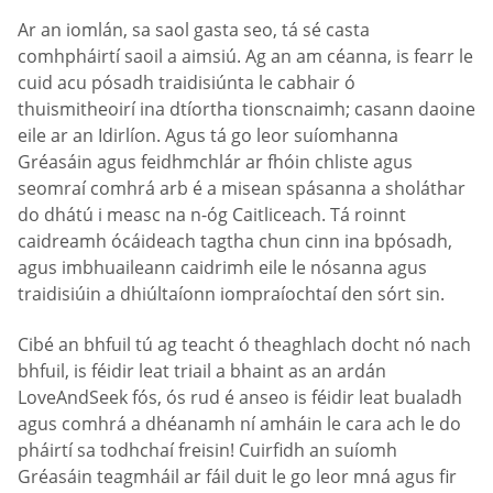
Ar an iomlán, sa saol gasta seo, tá sé casta
comhpháirtí saoil a aimsiú. Ag an am céanna, is fearr le
cuid acu pósadh traidisiúnta le cabhair ó
thuismitheoirí ina dtíortha tionscnaimh; casann daoine
eile ar an Idirlíon. Agus tá go leor suíomhanna
Gréasáin agus feidhmchlár ar fhóin chliste agus
seomraí comhrá arb é a misean spásanna a sholáthar
do dhátú i measc na n-óg Caitliceach. Tá roinnt
caidreamh ócáideach tagtha chun cinn ina bpósadh,
agus imbhuaileann caidrimh eile le nósanna agus
traidisiúin a dhiúltaíonn iompraíochtaí den sórt sin.
Cibé an bhfuil tú ag teacht ó theaghlach docht nó nach
bhfuil, is féidir leat triail a bhaint as an ardán
LoveAndSeek fós, ós rud é anseo is féidir leat bualadh
agus comhrá a dhéanamh ní amháin le cara ach le do
pháirtí sa todhchaí freisin! Cuirfidh an suíomh
Gréasáin teagmháil ar fáil duit le go leor mná agus fir