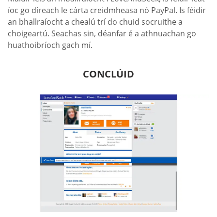
íoc go díreach le cárta creidmheasa nó PayPal. Is féidir
an bhallraíocht a chealú trí do chuid socruithe a
choigeartú. Seachas sin, déanfar é a athnuachan go
huathoibríoch gach mí.
CONCLÚID