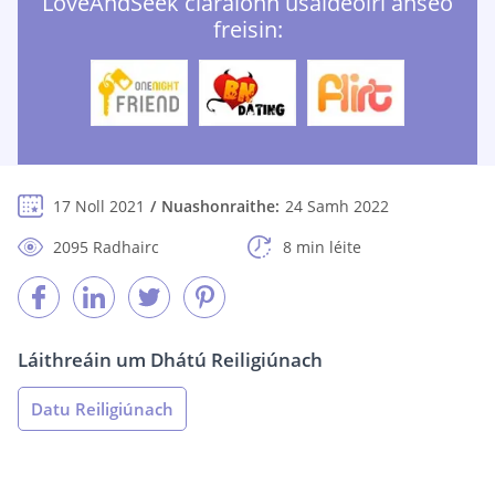
LoveAndSeek cláraíonn úsáideoirí anseo
freisin:
17 Noll 2021
Nuashonraithe:
24 Samh 2022
2095 Radhairc
8 min léite
Láithreáin um Dhátú Reiligiúnach
Datu Reiligiúnach