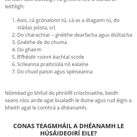
leithligh:
Aois, cá gcónaíonn tú, cá as a dtagann tú, do
stádas pósta, srl.
Do charachtar – gnéithe dearfacha agus diúltacha
Gnéithe de do chuma
Do ghairm
B’fhéidir roinnt éachtaí scoile
Scileanna praiticiúla nó ealaíne
Do chuid paisin agus spéiseanna
Nóiméad go bhfuil do phróifíl críochnaithe, beidh
seans níos airde agat bualadh le duine agus rud éigin a
bheith agat le comhrá a dhéanamh.
CONAS TEAGMHÁIL A DHÉANAMH LE
HÚSÁIDEOIRÍ EILE?