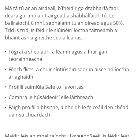
Má tá tú ar an airdeall, b’fhéidir go dtabharfá faoi
deara gur mó an t-airgead a shábhálfaidh tú. Le
ballraíocht 6 mhí, sábhálann tú an oiread agus 50%.
Tríd is tríd, is féidir le siúinéirí íoctha taitneamh a
bhaint as na gnéithe seo a leanas:
Fógraí a sheoladh, a léamh agus a fháil gan
teorainneacha
Féach flirts, a chuir síntiúsóirí saor in aisce nó íoctha
ar aghaidh
Próifílí suimiúla Safe to Favorites
Comhrá le húsáideoirí eile láithreach
Faigh próifíl aibhsithe, a bheidh le feiceáil den chéad
uair sa chuardach
Maidir leis an mballraíocht i LoveAndSeek, is féidir leat