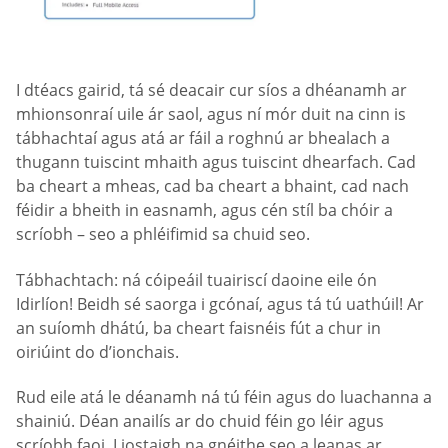
I dtéacs gairid, tá sé deacair cur síos a dhéanamh ar
mhionsonraí uile ár saol, agus ní mór duit na cinn is
tábhachtaí agus atá ar fáil a roghnú ar bhealach a
thugann tuiscint mhaith agus tuiscint dhearfach. Cad
ba cheart a mheas, cad ba cheart a bhaint, cad nach
féidir a bheith in easnamh, agus cén stíl ba chóir a
scríobh – seo a phléifimid sa chuid seo.
Tábhachtach: ná cóipeáil tuairiscí daoine eile ón
Idirlíon! Beidh sé saorga i gcónaí, agus tá tú uathúil! Ar
an suíomh dhátú, ba cheart faisnéis fút a chur in
oiriúint do d’ionchais.
Rud eile atá le déanamh ná tú féin agus do luachanna a
shainiú. Déan anailís ar do chuid féin go léir agus
scríobh faoi. Liostaigh na gnéithe seo a leanas ar