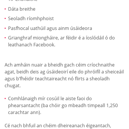
Dáta breithe
Seoladh ríomhphoist
Pasfhocal uathúil agus ainm úsáideora
Grianghraf miongháire, ar féidir é a íoslódáil ó do
leathanach Facebook.
Ach amháin nuair a bheidh gach céim críochnaithe
agat, beidh deis ag úsáideoirí eile do phróifíl a sheiceáil
agus b’fhéidir teachtaireacht nó flirts a sheoladh
chugat.
Comhlánaigh mír cosúil le aiste faoi do
phearsantacht (ba chóir go mbeadh timpeall 1,250
carachtar ann).
Cé nach bhfuil an chéim dheireanach éigeantach,