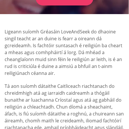
Ligeann suíomh Gréasáin LoveAndSeek do dhaoine
singil teacht ar an duine is fearr a oireann dá
gcreideamh. Is fachtóir suntasach é reiligiún ba cheart
a mheas agus comhpháirtí á lorg. Dá mhéad a
cheanglaíonn muid sinn féin le reiligiún ar leith, is é an
rud is criticiúla é duine a aimsiú a bhfuil an t-ainm
reiligiúnach céanna air.
Tá aon suíomh dátaithe Caitliceach riachtanach do
chreidmhigh atá ag iarraidh caidreamh a thógáil
bunaithe ar luachanna Críostaí agus atá ag gabháil do
reiligiún a chleachtadh. Chun díomá a sheachaint,
áfach, is fiú suíomh dátaithe a roghnú, a chuireann san
áireamh, chomh maith le creideamh, iliomad fachtóirí
riachtanacha eile, amhail príobháideacht agus slándáil.