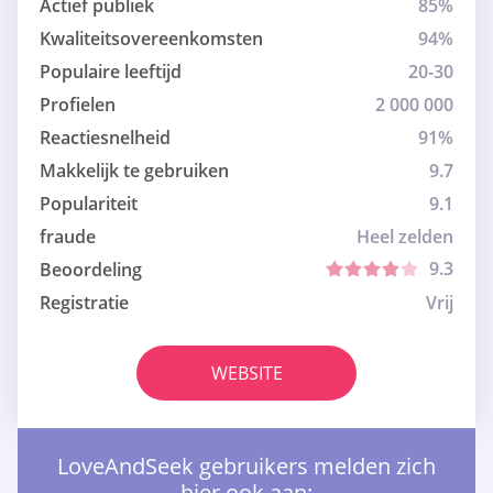
Actief publiek
85%
Kwaliteitsovereenkomsten
94%
Populaire leeftijd
20-30
Profielen
2 000 000
Reactiesnelheid
91%
Makkelijk te gebruiken
9.7
Populariteit
9.1
fraude
Heel zelden
9.3
Beoordeling
Registratie
Vrij
WEBSITE
LoveAndSeek gebruikers melden zich
hier ook aan: