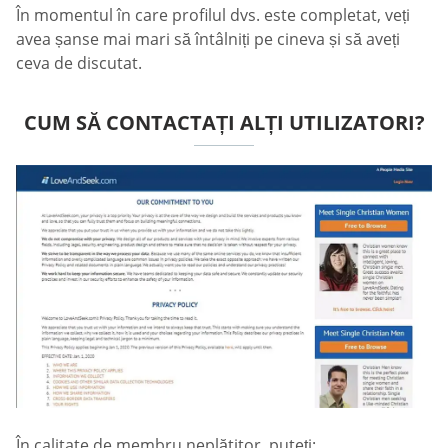
În momentul în care profilul dvs. este completat, veți
avea șanse mai mari să întâlniți pe cineva și să aveți
ceva de discutat.
CUM SĂ CONTACTAȚI ALȚI UTILIZATORI?
În calitate de membru neplătitor, puteți: