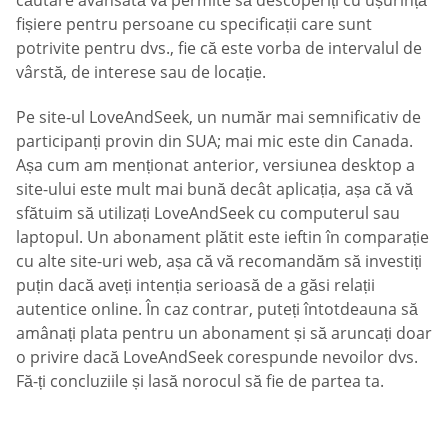
fișiere pentru persoane cu specificații care sunt
potrivite pentru dvs., fie că este vorba de intervalul de
vârstă, de interese sau de locație.
Pe site-ul LoveAndSeek, un număr mai semnificativ de
participanți provin din SUA; mai mic este din Canada.
Așa cum am menționat anterior, versiunea desktop a
site-ului este mult mai bună decât aplicația, așa că vă
sfătuim să utilizați LoveAndSeek cu computerul sau
laptopul. Un abonament plătit este ieftin în comparație
cu alte site-uri web, așa că vă recomandăm să investiți
puțin dacă aveți intenția serioasă de a găsi relații
autentice online. În caz contrar, puteți întotdeauna să
amânați plata pentru un abonament și să aruncați doar
o privire dacă LoveAndSeek corespunde nevoilor dvs.
Fă-ți concluziile și lasă norocul să fie de partea ta.