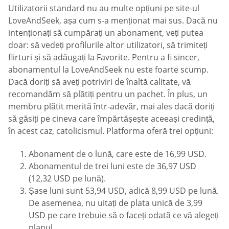
Utilizatorii standard nu au multe opțiuni pe site-ul
LoveAndSeek, așa cum s-a menționat mai sus. Dacă nu
intenționați să cumpărați un abonament, veți putea
doar: să vedeți profilurile altor utilizatori, să trimiteți
flirturi și să adăugați la Favorite. Pentru a fi sincer,
abonamentul la LoveAndSeek nu este foarte scump.
Dacă doriți să aveți potriviri de înaltă calitate, vă
recomandăm să plătiți pentru un pachet. În plus, un
membru plătit merită într-adevăr, mai ales dacă doriți
să găsiți pe cineva care împărtășește aceeași credință,
în acest caz, catolicismul. Platforma oferă trei opțiuni:
Abonament de o lună, care este de 16,99 USD.
Abonamentul de trei luni este de 36,97 USD
(12,32 USD pe lună).
Șase luni sunt 53,94 USD, adică 8,99 USD pe lună.
De asemenea, nu uitați de plata unică de 3,99
USD pe care trebuie să o faceți odată ce vă alegeți
planul.