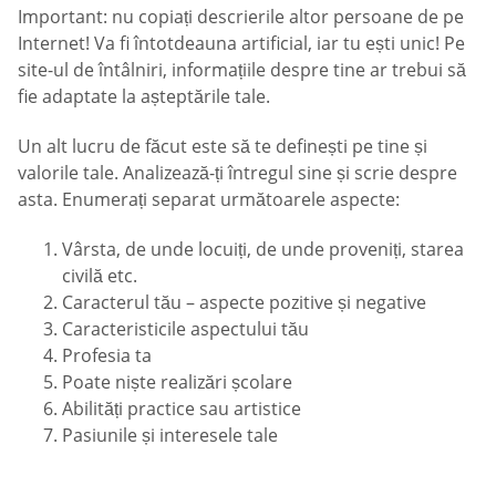
Important: nu copiați descrierile altor persoane de pe
Internet! Va fi întotdeauna artificial, iar tu ești unic! Pe
site-ul de întâlniri, informațiile despre tine ar trebui să
fie adaptate la așteptările tale.
Un alt lucru de făcut este să te definești pe tine și
valorile tale. Analizează-ți întregul sine și scrie despre
asta. Enumerați separat următoarele aspecte:
Vârsta, de unde locuiți, de unde proveniți, starea
civilă etc.
Caracterul tău – aspecte pozitive și negative
Caracteristicile aspectului tău
Profesia ta
Poate niște realizări școlare
Abilități practice sau artistice
Pasiunile și interesele tale