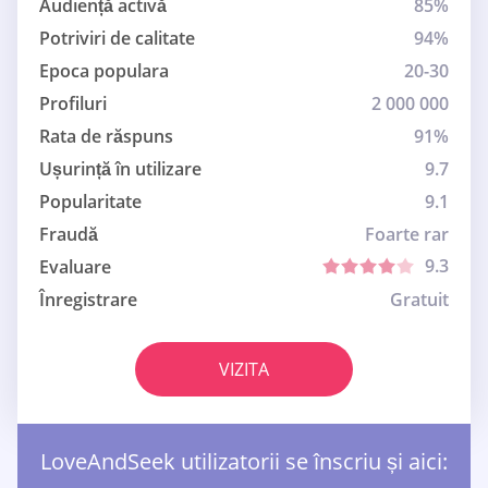
Audiență activă
85%
Potriviri de calitate
94%
Epoca populara
20-30
Profiluri
2 000 000
Rata de răspuns
91%
Ușurință în utilizare
9.7
Popularitate
9.1
Fraudă
Foarte rar
9.3
Evaluare
Înregistrare
Gratuit
VIZITA
LoveAndSeek utilizatorii se înscriu și aici: