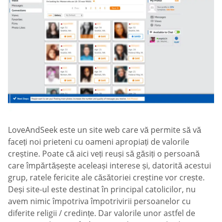
LoveAndSeek este un site web care vă permite să vă
faceți noi prieteni cu oameni apropiați de valorile
creștine. Poate că aici veți reuși să găsiți o persoană
care împărtășește aceleași interese și, datorită acestui
grup, ratele fericite ale căsătoriei creștine vor crește.
Deși site-ul este destinat în principal catolicilor, nu
avem nimic împotriva împotrivirii persoanelor cu
diferite religii / credințe. Dar valorile unor astfel de