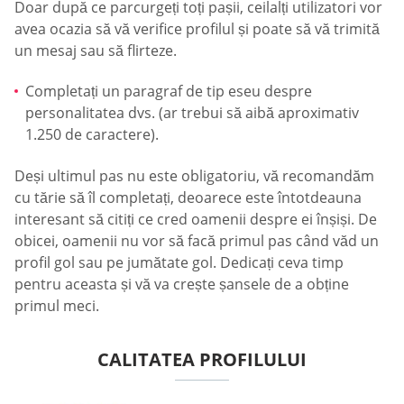
Doar după ce parcurgeți toți pașii, ceilalți utilizatori vor
avea ocazia să vă verifice profilul și poate să vă trimită
un mesaj sau să flirteze.
Completați un paragraf de tip eseu despre
personalitatea dvs. (ar trebui să aibă aproximativ
1.250 de caractere).
Deși ultimul pas nu este obligatoriu, vă recomandăm
cu tărie să îl completați, deoarece este întotdeauna
interesant să citiți ce cred oamenii despre ei înșiși. De
obicei, oamenii nu vor să facă primul pas când văd un
profil gol sau pe jumătate gol. Dedicați ceva timp
pentru aceasta și vă va crește șansele de a obține
primul meci.
CALITATEA PROFILULUI