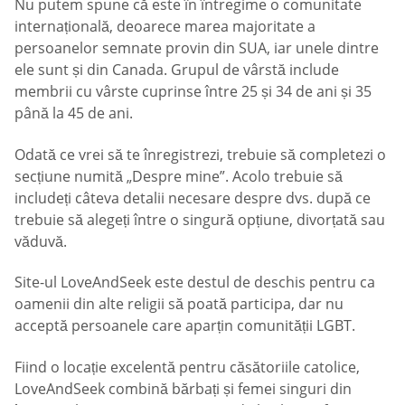
Nu putem spune că este în întregime o comunitate
internațională, deoarece marea majoritate a
persoanelor semnate provin din SUA, iar unele dintre
ele sunt și din Canada. Grupul de vârstă include
membrii cu vârste cuprinse între 25 și 34 de ani și 35
până la 45 de ani.
Odată ce vrei să te înregistrezi, trebuie să completezi o
secțiune numită „Despre mine”. Acolo trebuie să
includeți câteva detalii necesare despre dvs. după ce
trebuie să alegeți între o singură opțiune, divorțată sau
văduvă.
Site-ul LoveAndSeek este destul de deschis pentru ca
oamenii din alte religii să poată participa, dar nu
acceptă persoanele care aparțin comunității LGBT.
Fiind o locație excelentă pentru căsătoriile catolice,
LoveAndSeek combină bărbați și femei singuri din