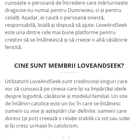
cunoaște o persoană de încredere care mărturisește
dragoste nu numai pentru Dumnezeu, ci și pentru
ceilalți. Așadar, ei caută o persoană onestă,
responsabilă, loială și dispusă să ajute. LoveAndSeek
este una dintre cele mai bune platforme pentru
creștini să se întâlnească și să creeze o altă căsătorie
fericită.
CINE SUNT MEMBRII LOVEANDSEEK?
Utilizatorii LoveAndSeek sunt credincioși singuri care
vor să cunoască pe cineva care își va împărtăși ideile
despre logodnă, căsătorie și modelul familial. Un site
de întâlniri catolice este un loc în care se întâlnesc
oameni cu vise și așteptări clar definite: oameni care
doresc (și pot) creează o relație stabilă ca soț sau soție
și își cresc urmașii în catolicism.