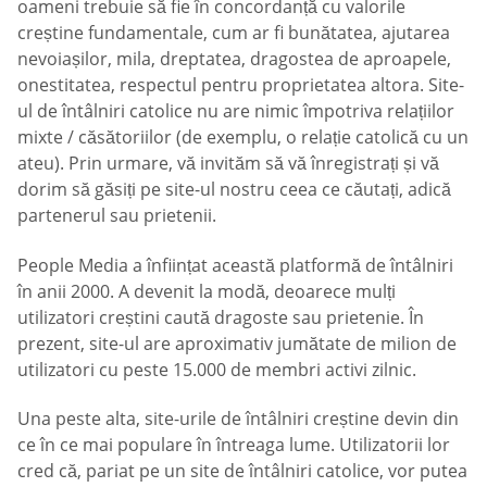
oameni trebuie să fie în concordanță cu valorile
creștine fundamentale, cum ar fi bunătatea, ajutarea
nevoiașilor, mila, dreptatea, dragostea de aproapele,
onestitatea, respectul pentru proprietatea altora. Site-
ul de întâlniri catolice nu are nimic împotriva relațiilor
mixte / căsătoriilor (de exemplu, o relație catolică cu un
ateu). Prin urmare, vă invităm să vă înregistrați și vă
dorim să găsiți pe site-ul nostru ceea ce căutați, adică
partenerul sau prietenii.
People Media a înființat această platformă de întâlniri
în anii 2000. A devenit la modă, deoarece mulți
utilizatori creștini caută dragoste sau prietenie. În
prezent, site-ul are aproximativ jumătate de milion de
utilizatori cu peste 15.000 de membri activi zilnic.
Una peste alta, site-urile de întâlniri creștine devin din
ce în ce mai populare în întreaga lume. Utilizatorii lor
cred că, pariat pe un site de întâlniri catolice, vor putea