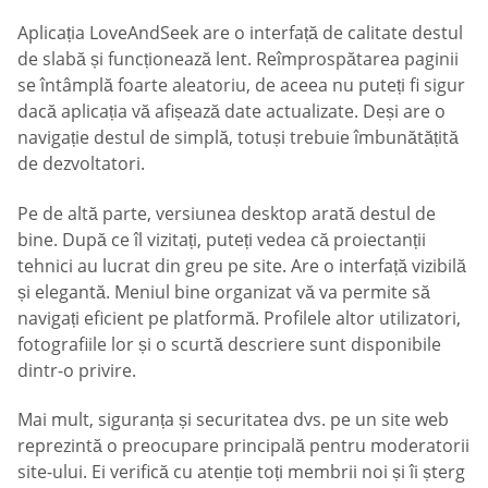
Aplicația LoveAndSeek are o interfață de calitate destul
de slabă și funcționează lent. Reîmprospătarea paginii
se întâmplă foarte aleatoriu, de aceea nu puteți fi sigur
dacă aplicația vă afișează date actualizate. Deși are o
navigație destul de simplă, totuși trebuie îmbunătățită
de dezvoltatori.
Pe de altă parte, versiunea desktop arată destul de
bine. După ce îl vizitați, puteți vedea că proiectanții
tehnici au lucrat din greu pe site. Are o interfață vizibilă
și elegantă. Meniul bine organizat vă va permite să
navigați eficient pe platformă. Profilele altor utilizatori,
fotografiile lor și o scurtă descriere sunt disponibile
dintr-o privire.
Mai mult, siguranța și securitatea dvs. pe un site web
reprezintă o preocupare principală pentru moderatorii
site-ului. Ei verifică cu atenție toți membrii noi și îi șterg