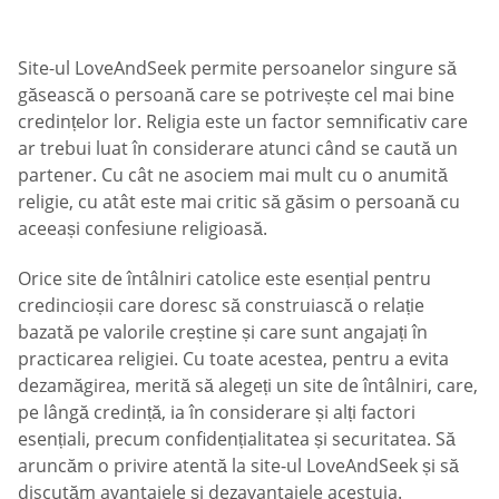
Site-ul LoveAndSeek permite persoanelor singure să
găsească o persoană care se potrivește cel mai bine
credințelor lor. Religia este un factor semnificativ care
ar trebui luat în considerare atunci când se caută un
partener. Cu cât ne asociem mai mult cu o anumită
religie, cu atât este mai critic să găsim o persoană cu
aceeași confesiune religioasă.
Orice site de întâlniri catolice este esențial pentru
credincioșii care doresc să construiască o relație
bazată pe valorile creștine și care sunt angajați în
practicarea religiei. Cu toate acestea, pentru a evita
dezamăgirea, merită să alegeți un site de întâlniri, care,
pe lângă credință, ia în considerare și alți factori
esențiali, precum confidențialitatea și securitatea. Să
aruncăm o privire atentă la site-ul LoveAndSeek și să
discutăm avantajele și dezavantajele acestuia.