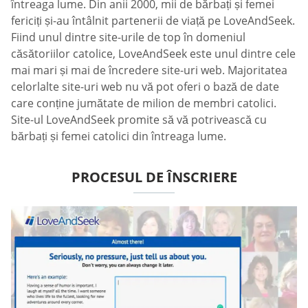
întreaga lume. Din anii 2000, mii de bărbați și femei
fericiți și-au întâlnit partenerii de viață pe LoveAndSeek.
Fiind unul dintre site-urile de top în domeniul
căsătoriilor catolice, LoveAndSeek este unul dintre cele
mai mari și mai de încredere site-uri web. Majoritatea
celorlalte site-uri web nu vă pot oferi o bază de date
care conține jumătate de milion de membri catolici.
Site-ul LoveAndSeek promite să vă potrivească cu
bărbați și femei catolici din întreaga lume.
PROCESUL DE ÎNSCRIERE