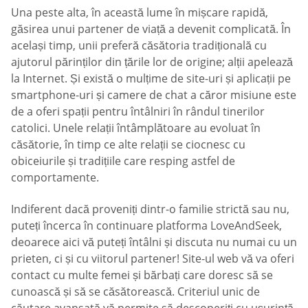
Una peste alta, în această lume în mișcare rapidă,
găsirea unui partener de viață a devenit complicată. În
același timp, unii preferă căsătoria tradițională cu
ajutorul părinților din țările lor de origine; alții apelează
la Internet. Și există o mulțime de site-uri și aplicații pe
smartphone-uri și camere de chat a căror misiune este
de a oferi spații pentru întâlniri în rândul tinerilor
catolici. Unele relații întâmplătoare au evoluat în
căsătorie, în timp ce alte relații se ciocnesc cu
obiceiurile și tradițiile care resping astfel de
comportamente.
Indiferent dacă proveniți dintr-o familie strictă sau nu,
puteți încerca în continuare platforma LoveAndSeek,
deoarece aici vă puteți întâlni și discuta nu numai cu un
prieten, ci și cu viitorul partener! Site-ul web vă va oferi
contact cu multe femei și bărbați care doresc să se
cunoască și să se căsătorească. Criteriul unic de
căutare avansată vă permite să descoperiți cu ușurință