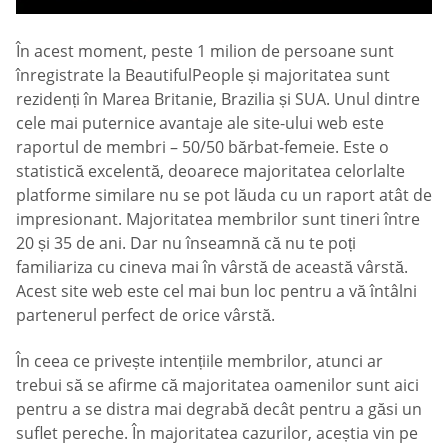
În acest moment, peste 1 milion de persoane sunt
înregistrate la BeautifulPeople și majoritatea sunt
rezidenți în Marea Britanie, Brazilia și SUA. Unul dintre
cele mai puternice avantaje ale site-ului web este
raportul de membri – 50/50 bărbat-femeie. Este o
statistică excelentă, deoarece majoritatea celorlalte
platforme similare nu se pot lăuda cu un raport atât de
impresionant. Majoritatea membrilor sunt tineri între
20 și 35 de ani. Dar nu înseamnă că nu te poți
familiariza cu cineva mai în vârstă de această vârstă.
Acest site web este cel mai bun loc pentru a vă întâlni
partenerul perfect de orice vârstă.
În ceea ce privește intențiile membrilor, atunci ar
trebui să se afirme că majoritatea oamenilor sunt aici
pentru a se distra mai degrabă decât pentru a găsi un
suflet pereche. În majoritatea cazurilor, aceștia vin pe