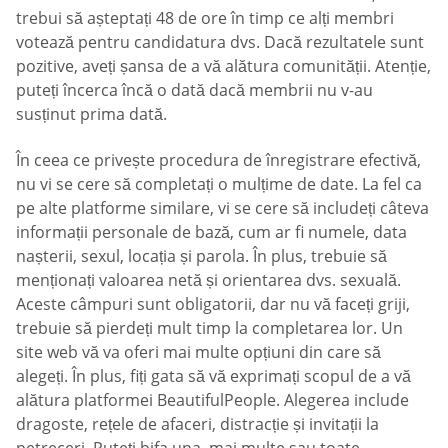
trebui să așteptați 48 de ore în timp ce alți membri
votează pentru candidatura dvs. Dacă rezultatele sunt
pozitive, aveți șansa de a vă alătura comunității. Atenție,
puteți încerca încă o dată dacă membrii nu v-au
susținut prima dată.
În ceea ce privește procedura de înregistrare efectivă,
nu vi se cere să completați o mulțime de date. La fel ca
pe alte platforme similare, vi se cere să includeți câteva
informații personale de bază, cum ar fi numele, data
nașterii, sexul, locația și parola. În plus, trebuie să
menționați valoarea netă și orientarea dvs. sexuală.
Aceste câmpuri sunt obligatorii, dar nu vă faceți griji,
trebuie să pierdeți mult timp la completarea lor. Un
site web vă va oferi mai multe opțiuni din care să
alegeți. În plus, fiți gata să vă exprimați scopul de a vă
alătura platformei BeautifulPeople. Alegerea include
dragoste, rețele de afaceri, distracție și invitații la
petreceri. Puteți bifa una, mai multe sau toate