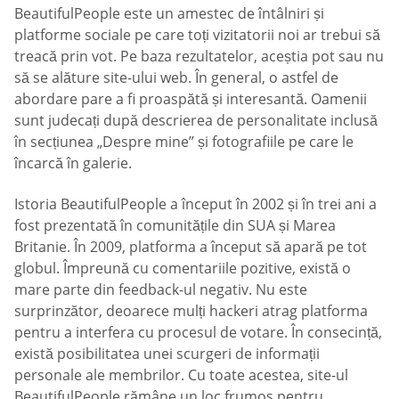
BeautifulPeople este un amestec de întâlniri și
platforme sociale pe care toți vizitatorii noi ar trebui să
treacă prin vot. Pe baza rezultatelor, aceștia pot sau nu
să se alăture site-ului web. În general, o astfel de
abordare pare a fi proaspătă și interesantă. Oamenii
sunt judecați după descrierea de personalitate inclusă
în secțiunea „Despre mine” și fotografiile pe care le
încarcă în galerie.
Istoria BeautifulPeople a început în 2002 și în trei ani a
fost prezentată în comunitățile din SUA și Marea
Britanie. În 2009, platforma a început să apară pe tot
globul. Împreună cu comentariile pozitive, există o
mare parte din feedback-ul negativ. Nu este
surprinzător, deoarece mulți hackeri atrag platforma
pentru a interfera cu procesul de votare. În consecință,
există posibilitatea unei scurgeri de informații
personale ale membrilor. Cu toate acestea, site-ul
BeautifulPeople rămâne un loc frumos pentru