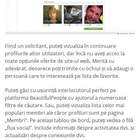
Fiind un solicitant, puteți vizualiza în continuare
profilurile altor utilizatori, dar încă nu aveți acces la
toate opțiunile oferite de site-ul web. Merită cu
adevărat, deoarece poți trimite cu ochiul și să adaugi o
persoană care te interesează pe lista de favorite.
Puteți găsi cu ușurință interlocutorul perfect pe
platforma BeautifulPeople cu ajutorul a numeroase
filtre de căutare. Sau, puteți vizualiza lista celor mai
populari membri ale căror profiluri sunt pe pagina
„Membri”. Pe același tablou de bord, puteți vedea o filă
„flux social”. Include informații despre activitatea dvs. și
actualizări despre conexiunile dvs.