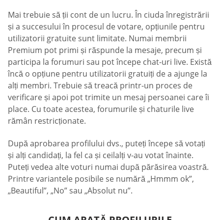
Mai trebuie să ții cont de un lucru. În ciuda înregistrării
și a succesului în procesul de votare, opțiunile pentru
utilizatorii gratuite sunt limitate. Numai membrii
Premium pot primi și răspunde la mesaje, precum și
participa la forumuri sau pot începe chat-uri live. Există
încă o opțiune pentru utilizatorii gratuiți de a ajunge la
alți membri. Trebuie să treacă printr-un proces de
verificare și apoi pot trimite un mesaj persoanei care îi
place. Cu toate acestea, forumurile și chaturile live
rămân restricționate.
După aprobarea profilului dvs., puteți începe să votați
și alți candidați, la fel ca și ceilalți v-au votat înainte.
Puteți vedea alte voturi numai după părăsirea voastră.
Printre variantele posibile se numără „Hmmm ok”,
„Beautiful”, „No” sau „Absolut nu”.
CUM ARATĂ PROFILURILE