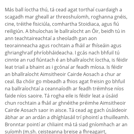
Más ball íoctha thú, tá cead agat torthaí cuardaigh a
scagadh mar gheall ar threoshuíomh, roghanna gnéis,
cine, tréithe fisiciúla, comhartha Stoidiaca, agus fiú
reiligiún. A bhuíochas le ballraíocht an Óir, beidh tú in
ann teachtaireachtaí a sheoladh gan aon
teorainneacha agus rochtain a fháil ar fhíseáin agus
ghrianghraif phríobháideacha. I gcás nach bhfuil tú
cinnte an rud fiúntach é an bhallraíocht íoctha, is féidir
leat triail a bhaint as i gcónaí ar feadh míosa. Is féidir
an bhallraíocht Aimsitheoir Cairde Aosach a chur ar
ceal. Ba chóir go mbeadh a fhios agat freisin go bhfuil
na ballraíochtaí a ceannaíodh ar feadh tréimhse níos
faide níos saoire. Tá rogha eile is féidir leat a úsáid
chun rochtain a fháil ar ghnéithe préimhe Aimsitheoir
Cairde Aosach saor in aisce. Tá cead ag gach úsáideoir
ábhar ar an ardán a dhíghlasáil trí phointí a thuilleamh.
Bronntar pointí ar chliaint má tá siad gníomhach ar an
suíomh (m.sh. ceisteanna breise a fhreagairt,