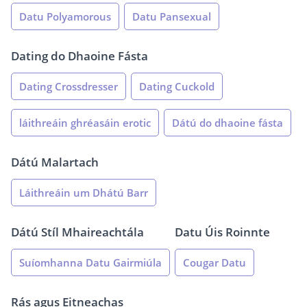
Datu Polyamorous
Datu Pansexual
Dating do Dhaoine Fásta
Dating Crossdresser
Dating Cuckold
láithreáin ghréasáin erotic
Dátú do dhaoine fásta
Dátú Malartach
Láithreáin um Dhátú Barr
Dátú Stíl Mhaireachtála
Datu Úis Roinnte
Suíomhanna Datu Gairmiúla
Cougar Datu
Rás agus Eitneachas