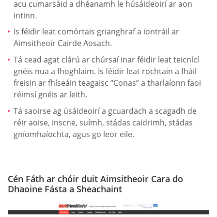
acu cumarsáid a dhéanamh le húsáideoirí ar aon
intinn.
Is féidir leat comórtais grianghraf a iontráil ar
Aimsitheoir Cairde Aosach.
Tá cead agat clárú ar chúrsaí inar féidir leat teicnící
gnéis nua a fhoghlaim. Is féidir leat rochtain a fháil
freisin ar fhíseáin teagaisc “Conas” a tharlaíonn faoi
réimsí gnéis ar leith.
Tá saoirse ag úsáideoirí a gcuardach a scagadh de
réir aoise, inscne, suímh, stádas caidrimh, stádas
gníomhaíochta, agus go leor eile.
Cén Fáth ar chóir duit Aimsitheoir Cara do
Dhaoine Fásta a Sheachaint