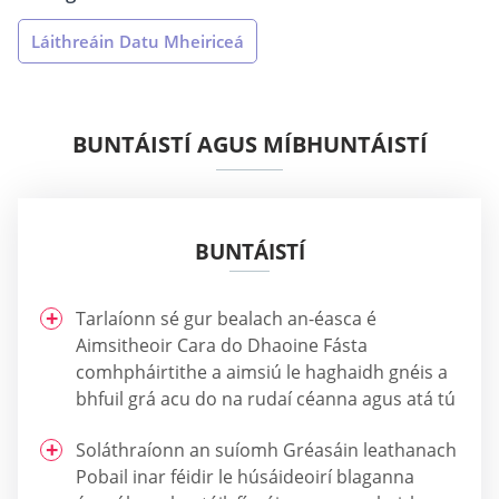
Láithreáin Datu Mheiriceá
BUNTÁISTÍ AGUS MÍBHUNTÁISTÍ
BUNTÁISTÍ
Tarlaíonn sé gur bealach an-éasca é
Aimsitheoir Cara do Dhaoine Fásta
comhpháirtithe a aimsiú le haghaidh gnéis a
bhfuil grá acu do na rudaí céanna agus atá tú
Soláthraíonn an suíomh Gréasáin leathanach
Pobail inar féidir le húsáideoirí blaganna