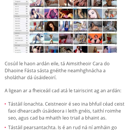
Cosúil le haon ardán eile, tá Aimsitheoir Cara do
Dhaoine Fásta sásta gnéithe neamhghnácha a
sholáthar dá úsáideoirí.
A ligean ar a fheiceáil cad atá le tairiscint ag an ardán:
Tástáil íonachta. Ceistneoir é seo ina bhfuil céad ceist
faoi dhearcadh úsáideora i leith gnéis, taithí roimhe
seo, agus cad ba mhaith leo triail a bhaint as.
Tástáil pearsantachta. Is é an rud ná ní amháin go