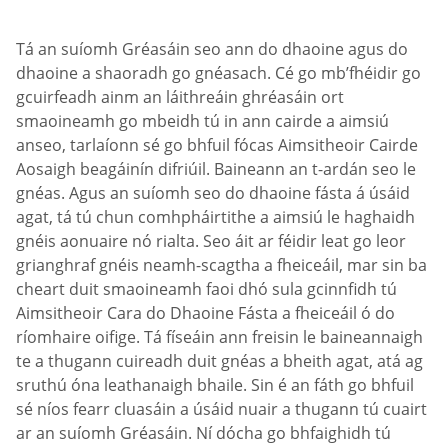
Tá an suíomh Gréasáin seo ann do dhaoine agus do
dhaoine a shaoradh go gnéasach. Cé go mb’fhéidir go
gcuirfeadh ainm an láithreáin ghréasáin ort
smaoineamh go mbeidh tú in ann cairde a aimsiú
anseo, tarlaíonn sé go bhfuil fócas Aimsitheoir Cairde
Aosaigh beagáinín difriúil. Baineann an t-ardán seo le
gnéas. Agus an suíomh seo do dhaoine fásta á úsáid
agat, tá tú chun comhpháirtithe a aimsiú le haghaidh
gnéis aonuaire nó rialta. Seo áit ar féidir leat go leor
grianghraf gnéis neamh-scagtha a fheiceáil, mar sin ba
cheart duit smaoineamh faoi dhó sula gcinnfidh tú
Aimsitheoir Cara do Dhaoine Fásta a fheiceáil ó do
ríomhaire oifige. Tá físeáin ann freisin le baineannaigh
te a thugann cuireadh duit gnéas a bheith agat, atá ag
sruthú óna leathanaigh bhaile. Sin é an fáth go bhfuil
sé níos fearr cluasáin a úsáid nuair a thugann tú cuairt
ar an suíomh Gréasáin. Ní dócha go bhfaighidh tú