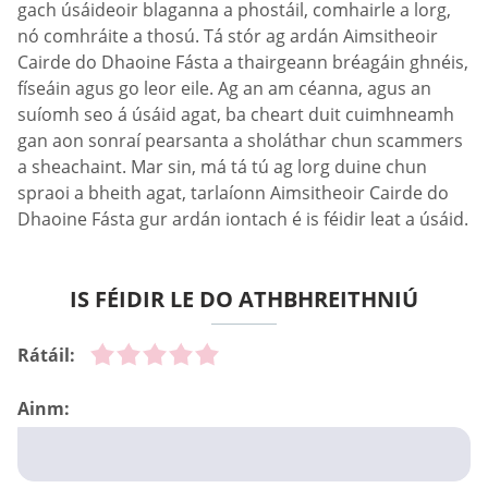
gach úsáideoir blaganna a phostáil, comhairle a lorg,
nó comhráite a thosú. Tá stór ag ardán Aimsitheoir
Cairde do Dhaoine Fásta a thairgeann bréagáin ghnéis,
físeáin agus go leor eile. Ag an am céanna, agus an
suíomh seo á úsáid agat, ba cheart duit cuimhneamh
gan aon sonraí pearsanta a sholáthar chun scammers
a sheachaint. Mar sin, má tá tú ag lorg duine chun
spraoi a bheith agat, tarlaíonn Aimsitheoir Cairde do
Dhaoine Fásta gur ardán iontach é is féidir leat a úsáid.
IS FÉIDIR LE DO ATHBHREITHNIÚ
Rátáil:
Ainm: