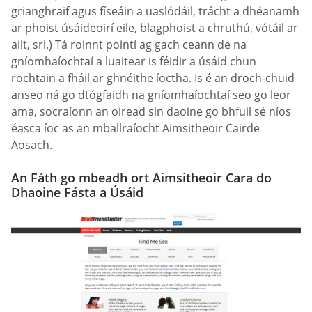
grianghraif agus físeáin a uaslódáil, trácht a dhéanamh
ar phoist úsáideoirí eile, blagphoist a chruthú, vótáil ar
ailt, srl.) Tá roinnt pointí ag gach ceann de na
gníomhaíochtaí a luaitear is féidir a úsáid chun
rochtain a fháil ar ghnéithe íoctha. Is é an droch-chuid
anseo ná go dtógfaidh na gníomhaíochtaí seo go leor
ama, socraíonn an oiread sin daoine go bhfuil sé níos
éasca íoc as an mballraíocht Aimsitheoir Cairde
Aosach.
An Fáth go mbeadh ort Aimsitheoir Cara do
Dhaoine Fásta a Úsáid