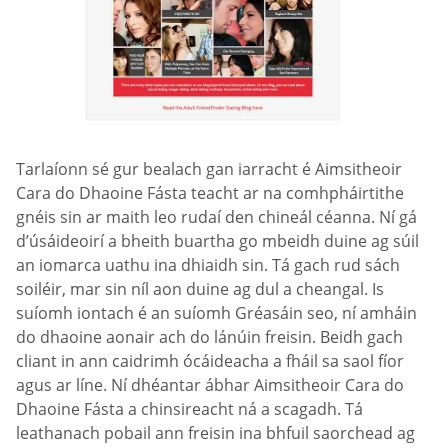
Tarlaíonn sé gur bealach gan iarracht é Aimsitheoir
Cara do Dhaoine Fásta teacht ar na comhpháirtithe
gnéis sin ar maith leo rudaí den chineál céanna. Ní gá
d’úsáideoirí a bheith buartha go mbeidh duine ag súil
an iomarca uathu ina dhiaidh sin. Tá gach rud sách
soiléir, mar sin níl aon duine ag dul a cheangal. Is
suíomh iontach é an suíomh Gréasáin seo, ní amháin
do dhaoine aonair ach do lánúin freisin. Beidh gach
cliant in ann caidrimh ócáideacha a fháil sa saol fíor
agus ar líne. Ní dhéantar ábhar Aimsitheoir Cara do
Dhaoine Fásta a chinsireacht ná a scagadh. Tá
leathanach pobail ann freisin ina bhfuil saorchead ag