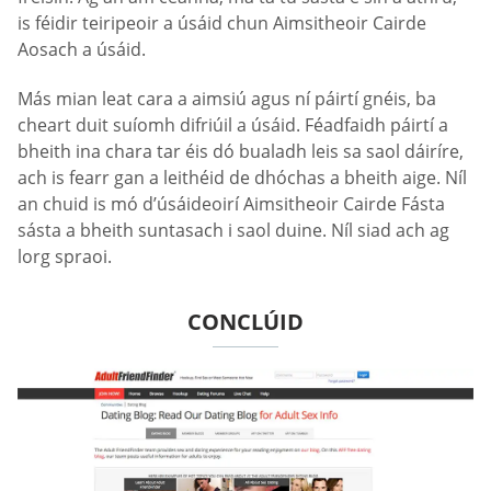
is féidir teiripeoir a úsáid chun Aimsitheoir Cairde
Aosach a úsáid.
Más mian leat cara a aimsiú agus ní páirtí gnéis, ba
cheart duit suíomh difriúil a úsáid. Féadfaidh páirtí a
bheith ina chara tar éis dó bualadh leis sa saol dáiríre,
ach is fearr gan a leithéid de dhóchas a bheith aige. Níl
an chuid is mó d’úsáideoirí Aimsitheoir Cairde Fásta
sásta a bheith suntasach i saol duine. Níl siad ach ag
lorg spraoi.
CONCLÚID