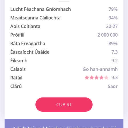
Lucht Féachana Gníomhach
79%
Meaitseanna Cáilíochta
94%
Aois Coitianta
20-27
Próifílí
2 000 000
Ráta Freagartha
89%
Éascaíocht Úsáide
7.3
Éileamh
9.2
Calaois
Go han-annamh
9.3
Rátáil
Clárú
Saor
CUAIRT