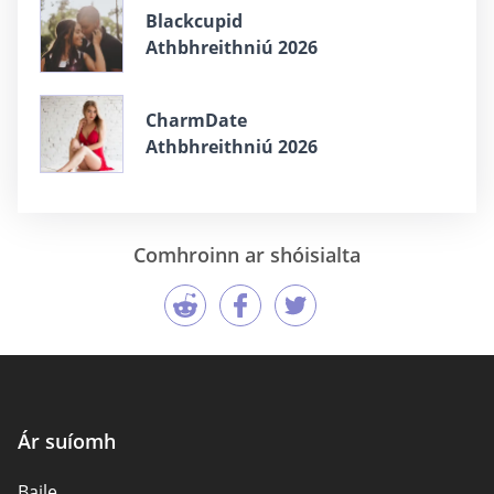
Blackcupid
Athbhreithniú 2026
CharmDate
Athbhreithniú 2026
Comhroinn ar shóisialta
Ár suíomh
Baile