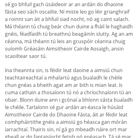
sé go bhfuil gach úsáideoir ar an ardán do dhaoine
fásta seo sách oscailte. Ní miste leo go léir grianghraif
a roinnt san áit a bhfuil siad nocht, nó ag caint salach.
Má théann tú chuig beár chun duine a fháil le haghaidh
gnéis, féadfaidh tú breathnú beagáinín slutty. Ag an am
céanna, má théann tú leis an gcuspóir céanna chuig
suíomh Gréasáin Aimsitheoir Cairde Aosaigh, ansin
scaoiltear saor tú.
Ina theannta sin, is féidir leat daoine a aimsiú chun
teachtaireachtaí a mhalartú agus bualadh le chéile
chun gnéas a bheith agat am ar bith is mian leat. Is
cuma cathain a thosaíonn tú nó a chríochnaíonn tú an
obair. Bíonn duine ann i gcónaí a bhíonn sásta bualadh
le chéile. Tarlaíonn sé gur ardán an-éasca le húsáid
Aimsitheoir Cairde do Dhaoine Fásta, áit ar féidir leat
comhpháirtithe gnéis a aimsiú go héasca gan mórán
iarrachtaí. Thairis sin, ní gá go mbeadh náire ort mar
gheall ar do fantaisíocht fetish nó gnéasach. Tá sé mar