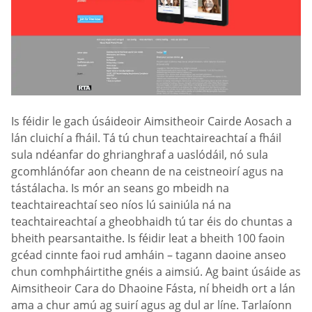
Is féidir le gach úsáideoir Aimsitheoir Cairde Aosach a
lán cluichí a fháil. Tá tú chun teachtaireachtaí a fháil
sula ndéanfar do ghrianghraf a uaslódáil, nó sula
gcomhlánófar aon cheann de na ceistneoirí agus na
tástálacha. Is mór an seans go mbeidh na
teachtaireachtaí seo níos lú sainiúla ná na
teachtaireachtaí a gheobhaidh tú tar éis do chuntas a
bheith pearsantaithe. Is féidir leat a bheith 100 faoin
gcéad cinnte faoi rud amháin – tagann daoine anseo
chun comhpháirtithe gnéis a aimsiú. Ag baint úsáide as
Aimsitheoir Cara do Dhaoine Fásta, ní bheidh ort a lán
ama a chur amú ag suirí agus ag dul ar líne. Tarlaíonn