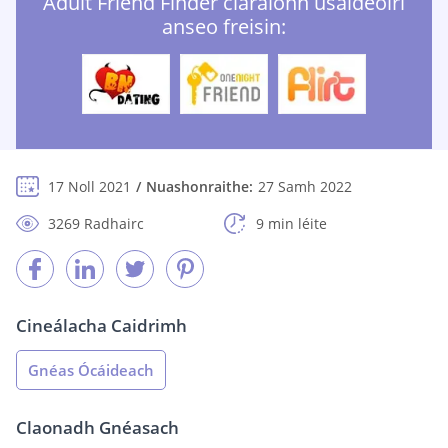
Adult Friend Finder cláraíonn úsáideoirí
anseo freisin:
17 Noll 2021
Nuashonraithe:
27 Samh 2022
3269 Radhairc
9 min léite
Cineálacha Caidrimh
Gnéas Ócáideach
Claonadh Gnéasach