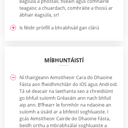
éagsúla a phostáil, físeáin agus comhairle
teagaisc a chuardach, comhráite a thosú ar
ábhair éagsúla, srl
Is féidir próifílí a bhrabhsáil gan clárú
MÍBHUNTÁISTÍ
Ní thairgeann Aimsitheoir Cara do Dhaoine
Fásta aon fheidhmchláir do iOS agus Android.
Tá sé deacair na laethanta seo a chreidiúint
go bhfuil suíomh Gréasáin ann nach bhfuil
aip ann. B’fhearr le formhór na ndaoine an
suíomh a úsáid ar a bhfeistí soghluaiste. I
gcás Aimsitheoir Cairde do Dhaoine Fásta,
beidh orthu a mbrabhsálaí soghluaiste a