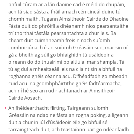
bhfuil cúram ar a lán daoine cad é méid do chupáin,
ach tá siad sásta a fháil amach cén cineál duine tú
chomh maith. Tugann Aimsitheoir Cairde do Dhaoine
Fásta duit do phróifíl a dhéanamh níos pearsantaithe
trí thorthaí tástála pearsantachta a chur leis. Ba
cheart duit cuimhneamh freisin nach suíomh
comhoiriúnach é an suíomh Gréasáin seo, mar sin ní
gá a bheith ag súil go bhfaighidh tú úsáideoir a
oireann do do thuairimí polaitiúla, mar shampla. Tá
tú ag dul a mheaitseáil leis na cliaint sin a bhfuil na
roghanna gnéis céanna acu. D’fhéadfadh go mbeadh
cuid acu ina gcomhpháirtithe gnéis fadtéarmacha,
ach ní hé seo an rud riachtanach ar Aimsitheoir
Cairde Aosach.
An fhéidearthacht flirting. Tairgeann suíomh
Gréasáin na ndaoine fásta an rogha poking, a ligeann
duit a chur in iúl d’úsáideoir eile go bhfuil sé
tarraingteach duit, ach teastaíonn uait go ndéanfaidh