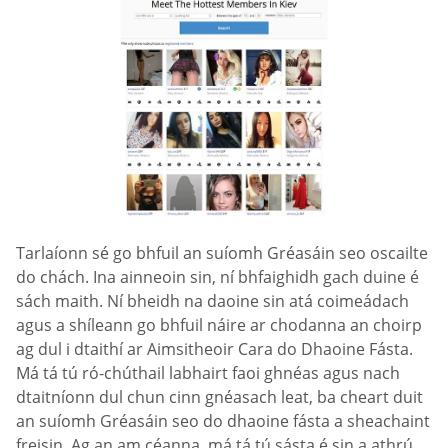
Tarlaíonn sé go bhfuil an suíomh Gréasáin seo oscailte
do chách. Ina ainneoin sin, ní bhfaighidh gach duine é
sách maith. Ní bheidh na daoine sin atá coimeádach
agus a shíleann go bhfuil náire ar chodanna an choirp
ag dul i dtaithí ar Aimsitheoir Cara do Dhaoine Fásta.
Má tá tú ró-chúthail labhairt faoi ghnéas agus nach
dtaitníonn dul chun cinn gnéasach leat, ba cheart duit
an suíomh Gréasáin seo do dhaoine fásta a sheachaint
freisin. Ag an am céanna, má tá tú sásta é sin a athrú,