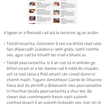
A ligean ar a fheiceáil cad atá le tairiscint ag an ardán:
Tástáil íonachta. Ceistneoir é seo ina bhfuil céad ceist
faoi dhearcadh úsáideora i leith gnéis, taithí roimhe
seo, agus cad ba mhaith leo triail a bhaint as.
Tástáil pearsantachta. Is é an rud ná ní amháin go
bhfuil cúram ar a lán daoine cad é méid do chupáin,
ach tá siad sásta a fháil amach cén cineál duine tú
chomh maith. Tugann Aimsitheoir Cairde do Dhaoine
Fásta duit do phróifíl a dhéanamh níos pearsantaithe
trí thorthaí tástála pearsantachta a chur leis. Ba
cheart duit cuimhneamh freisin nach suíomh
comhoiriúnach é an suíomh Gréasáin seo, mar sin ní