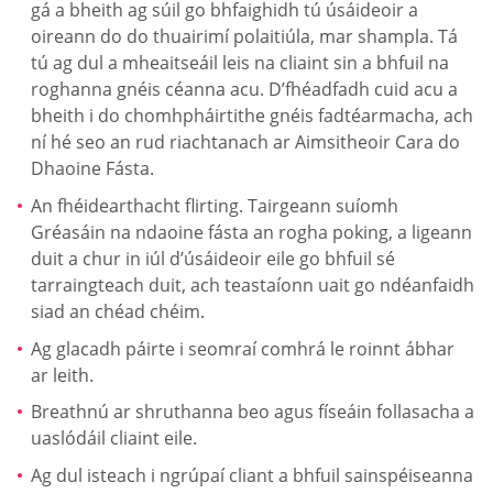
gá a bheith ag súil go bhfaighidh tú úsáideoir a
oireann do do thuairimí polaitiúla, mar shampla. Tá
tú ag dul a mheaitseáil leis na cliaint sin a bhfuil na
roghanna gnéis céanna acu. D’fhéadfadh cuid acu a
bheith i do chomhpháirtithe gnéis fadtéarmacha, ach
ní hé seo an rud riachtanach ar Aimsitheoir Cara do
Dhaoine Fásta.
An fhéidearthacht flirting. Tairgeann suíomh
Gréasáin na ndaoine fásta an rogha poking, a ligeann
duit a chur in iúl d’úsáideoir eile go bhfuil sé
tarraingteach duit, ach teastaíonn uait go ndéanfaidh
siad an chéad chéim.
Ag glacadh páirte i seomraí comhrá le roinnt ábhar
ar leith.
Breathnú ar shruthanna beo agus físeáin follasacha a
uaslódáil cliaint eile.
Ag dul isteach i ngrúpaí cliant a bhfuil sainspéiseanna