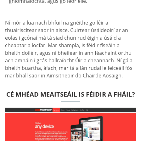
gníomhaíochta, agus go leor eile.
Ní mór a lua nach bhfuil na gnéithe go léir a
thuairiscítear saor in aisce. Cuirtear úsáideoirí ar an
eolas i gcónaí má tá siad chun rud éigin a úsáid a
cheaptar a íocfar. Mar shampla, is féidir físeáin a
bheith doiléir, agus ní bheifear in ann féachaint orthu
ach amháin i gcás ballraíocht Óir a cheannach. Ní gá a
bheith buartha, áfach, mar tá a lán rudaí le feiceáil fós
mar bhall saor in Aimsitheoir do Chairde Aosaigh.
CÉ MHÉAD MEAITSEÁIL IS FÉIDIR A FHÁIL?