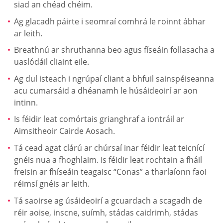
siad an chéad chéim.
Ag glacadh páirte i seomraí comhrá le roinnt ábhar
ar leith.
Breathnú ar shruthanna beo agus físeáin follasacha a
uaslódáil cliaint eile.
Ag dul isteach i ngrúpaí cliant a bhfuil sainspéiseanna
acu cumarsáid a dhéanamh le húsáideoirí ar aon
intinn.
Is féidir leat comórtais grianghraf a iontráil ar
Aimsitheoir Cairde Aosach.
Tá cead agat clárú ar chúrsaí inar féidir leat teicnící
gnéis nua a fhoghlaim. Is féidir leat rochtain a fháil
freisin ar fhíseáin teagaisc “Conas” a tharlaíonn faoi
réimsí gnéis ar leith.
Tá saoirse ag úsáideoirí a gcuardach a scagadh de
réir aoise, inscne, suímh, stádas caidrimh, stádas