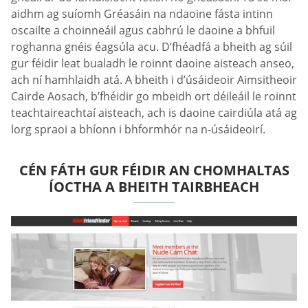
aidhm ag suíomh Gréasáin na ndaoine fásta intinn
oscailte a choinneáil agus cabhrú le daoine a bhfuil
roghanna gnéis éagsúla acu. D’fhéadfá a bheith ag súil
gur féidir leat bualadh le roinnt daoine aisteach anseo,
ach ní hamhlaidh atá. A bheith i d’úsáideoir Aimsitheoir
Cairde Aosach, b’fhéidir go mbeidh ort déileáil le roinnt
teachtaireachtaí aisteach, ach is daoine cairdiúla atá ag
lorg spraoi a bhíonn i bhformhór na n-úsáideoirí.
CÉN FÁTH GUR FÉIDIR AN CHOMHALTAS
ÍOCTHA A BHEITH TAIRBHEACH