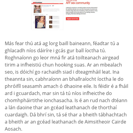
Más fear thú atá ag lorg baill baineann, féadtar tú a
ghlacadh níos dáiríre i gcás gur ball íoctha tú.
Roghnaíonn go leor mná fir atá toilteanach airgead
tirim a infheistiú chun hooking suas. Ar an mbealach
seo, is dóichí go rachaidh siad i dteagmháil leat. Ina
theannta sin, cabhraíonn an bhallraíocht íoctha le do
phróifíl seasamh amach ó dhaoine eile. Is féidir é a fháil
ard i gcuardach, mar sin tá tú níos infheicthe do
chomhpháirtithe ionchasacha. Is é an rud nach dtéann
a lán daoine thar an gcéad leathanach de thorthaí
cuardaigh. Dá bhrí sin, tá sé thar a bheith tábhachtach
a bheith ar an gcéad leathanach de Aimsitheoir Cairde
Aosach.