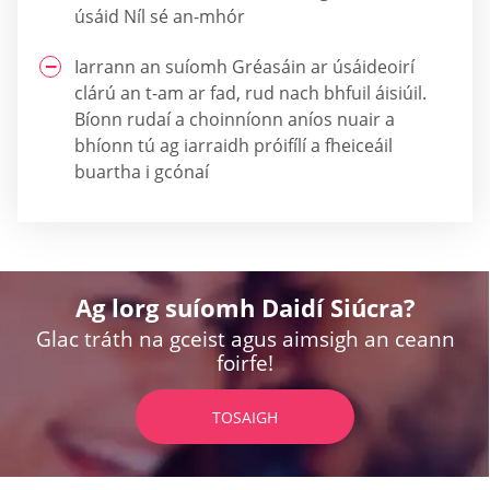
úsáid Níl sé an-mhór
Iarrann an suíomh Gréasáin ar úsáideoirí
clárú an t-am ar fad, rud nach bhfuil áisiúil.
Bíonn rudaí a choinníonn aníos nuair a
bhíonn tú ag iarraidh próifílí a fheiceáil
buartha i gcónaí
Ag lorg suíomh Daidí Siúcra?
Glac tráth na gceist agus aimsigh an ceann
foirfe!
TOSAIGH