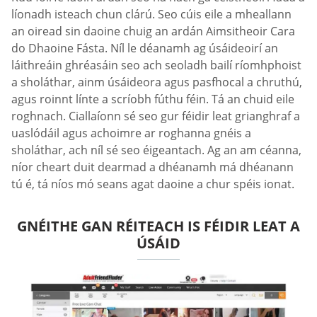
líonadh isteach chun clárú. Seo cúis eile a mheallann
an oiread sin daoine chuig an ardán Aimsitheoir Cara
do Dhaoine Fásta. Níl le déanamh ag úsáideoirí an
láithreáin ghréasáin seo ach seoladh bailí ríomhphoist
a sholáthar, ainm úsáideora agus pasfhocal a chruthú,
agus roinnt línte a scríobh fúthu féin. Tá an chuid eile
roghnach. Ciallaíonn sé seo gur féidir leat grianghraf a
uaslódáil agus achoimre ar roghanna gnéis a
sholáthar, ach níl sé seo éigeantach. Ag an am céanna,
níor cheart duit dearmad a dhéanamh má dhéanann
tú é, tá níos mó seans agat daoine a chur spéis ionat.
GNÉITHE GAN RÉITEACH IS FÉIDIR LEAT A
ÚSÁID