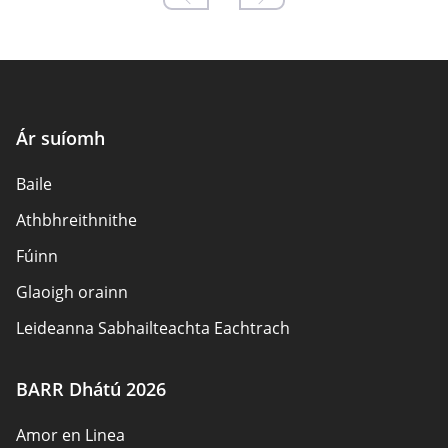
Ár suíomh
Baile
Athbhreithnithe
Fúinn
Glaoigh orainn
Leideanna Sabhailteachta Eachtrach
Údair
BARR Dhátú 2026
Beartas Príobháideachais
Amor en Linea
Freagracht