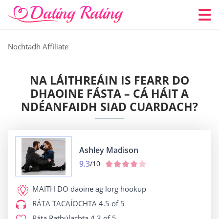
Nochtadh Affiliate
NA LÁITHREÁIN IS FEARR DO
DHAOINE FÁSTA – CÁ HÁIT A
NDÉANFAIDH SIAD CUARDACH?
Ashley Madison
9.3
/10
MAITH DO
daoine ag lorg hookup
RÁTA TACAÍOCHTA
4.5 of 5
Ráta Rathúlachta
4.3 of 5