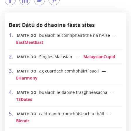
Best Dátú do dhaoine fásta sites
bualadh le comhpháirtithe na hÁise
MAITH DO
EastMeetEast
Singles Malasian
MalaysianCupid
MAITH DO
ag cuardach comhpháirtí saoil
MAITH DO
EHarmony
bualadh le daoine trasghnéasacha
MAITH DO
TSDates
caidreamh tromchúiseach a fháil
MAITH DO
Blendr