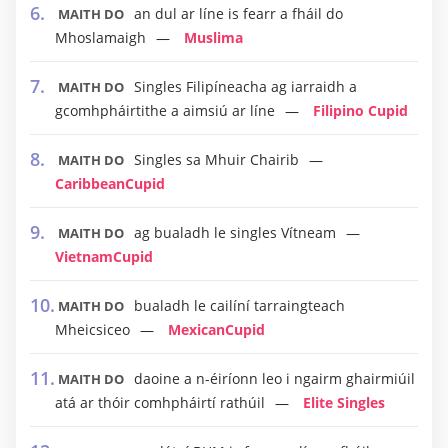
an dul ar líne is fearr a fháil do
MAITH DO
Mhoslamaigh
Muslima
Singles Filipíneacha ag iarraidh a
MAITH DO
gcomhpháirtithe a aimsiú ar líne
Filipino Cupid
Singles sa Mhuir Chairib
MAITH DO
CaribbeanCupid
ag bualadh le singles Vítneam
MAITH DO
VietnamCupid
bualadh le cailíní tarraingteach
MAITH DO
Mheicsiceo
MexicanCupid
daoine a n-éiríonn leo i ngairm ghairmiúil
MAITH DO
atá ar thóir comhpháirtí rathúil
Elite Singles