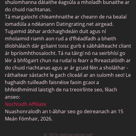
MyLOL
shuíomhanna dátaithe éagsúla a mholadh bunaithe ar
do chuid riachtanas.
Datu Aerach
Tá margaíocht chleamhnaithe ar cheann de na bealaí
Datu Leispiach
iomadúla a ndéanann Datingrating.net airgead.
Tugaimid ábhar ardchaighdeáin duit agus ní
Láithreáin um Dhátú Dubh
mholaimid riamh aon rud a d’fhéadfadh a bheith
SugarDaddyMeet
díobhálach dár gcliaint toisc gurb é sábháilteacht cliant
ár bpríomhthosaíocht. Tá na táirgí nó na seirbhísí go
LatinAmericanCupid
léir á bhfógairt chun na rudaí is fearr a fhreastalóidh ar
CatholicMatch
do chuid riachtanas agus ar ár gcuid féin a sholáthar -
ráthaítear sástacht le gach cliceáil ar an suíomh seo! Le
haghaidh tuilleadh faisnéise faoin gcaoi a
bhfeidhmímid laistigh de na treoirlínte seo, féach
anseo:
Nochtadh Affiliate
Nuashonraíodh an t-ábhar seo go deireanach an 15
Meán Fómhair, 2026.
© 2026 datingrating.net