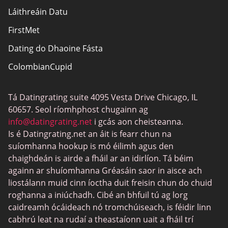
Láithreáin Datu
Nochtadh Affiliate
FirstMet
Léarscáil an láithreáin
Dating do Dhaoine Fásta
ColombianCupid
Dátú BBW
Tá Datingrating suite 4095 Vesta Drive Chicago, IL
MeetMindful
60657. Seol ríomhphost chugainn ag
Dátú BDSM
info@datingrating.net
i gcás aon cheisteanna.
Is é Datingrating.net an áit is fearr chun na
BBPeopleMeet
suíomhanna hookup is mó éilimh agus den
Suíomhanna Daidí Siúcra
chaighdeán is airde a fháil ar an idirlíon. Tá béim
againn ar shuíomhanna Gréasáin saor in aisce ach
JPeopleMeet
liostálann muid cinn íoctha duit freisin chun do chuid
Trans Datu
roghanna a iniúchadh. Cibé an bhfuil tú ag lorg
caidreamh ócáideach nó tromchúiseach, is féidir linn
Láithreáin Datu Sinsearacha
cabhrú leat na rudaí a theastaíonn uait a fháil trí