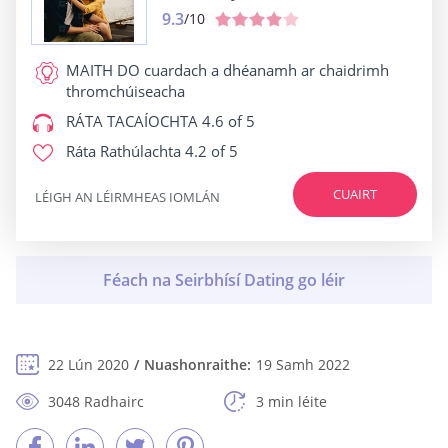
9.3
/10
MAITH DO
cuardach a dhéanamh ar chaidrimh
thromchúiseacha
RÁTA TACAÍOCHTA
4.6 of 5
Ráta Rathúlachta
4.2 of 5
CUAIRT
LÉIGH AN LÉIRMHEAS IOMLÁN
22 Lún 2020
Nuashonraithe:
19 Samh 2022
3048 Radhairc
3 min léite