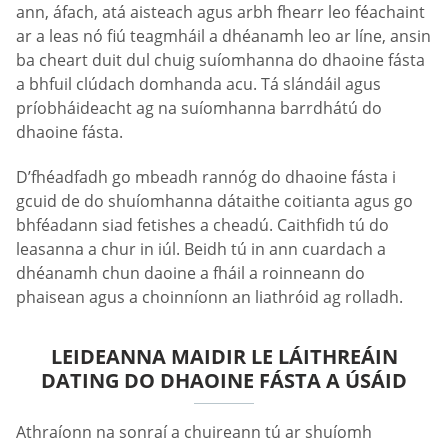
ann, áfach, atá aisteach agus arbh fhearr leo féachaint
ar a leas nó fiú teagmháil a dhéanamh leo ar líne, ansin
ba cheart duit dul chuig suíomhanna do dhaoine fásta
a bhfuil clúdach domhanda acu. Tá slándáil agus
príobháideacht ag na suíomhanna barrdhátú do
dhaoine fásta.
D’fhéadfadh go mbeadh rannóg do dhaoine fásta i
gcuid de do shuíomhanna dátaithe coitianta agus go
bhféadann siad fetishes a cheadú. Caithfidh tú do
leasanna a chur in iúl. Beidh tú in ann cuardach a
dhéanamh chun daoine a fháil a roinneann do
phaisean agus a choinníonn an liathróid ag rolladh.
LEIDEANNA MAIDIR LE LÁITHREÁIN
DATING DO DHAOINE FÁSTA A ÚSÁID
Athraíonn na sonraí a chuireann tú ar shuíomh