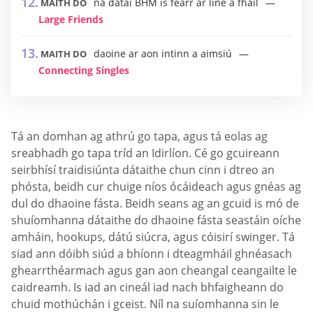
na dátaí BHM is fearr ar líne a fháil
MAITH DO
Large Friends
daoine ar aon intinn a aimsiú
MAITH DO
Connecting Singles
Tá an domhan ag athrú go tapa, agus tá eolas ag
sreabhadh go tapa tríd an Idirlíon. Cé go gcuireann
seirbhísí traidisiúnta dátaithe chun cinn i dtreo an
phósta, beidh cur chuige níos ócáideach agus gnéas ag
dul do dhaoine fásta. Beidh seans ag an gcuid is mó de
shuíomhanna dátaithe do dhaoine fásta seastáin oíche
amháin, hookups, dátú siúcra, agus cóisirí swinger. Tá
siad ann dóibh siúd a bhíonn i dteagmháil ghnéasach
ghearrthéarmach agus gan aon cheangal ceangailte le
caidreamh. Is iad an cineál iad nach bhfaigheann do
chuid mothúchán i gceist. Níl na suíomhanna sin le