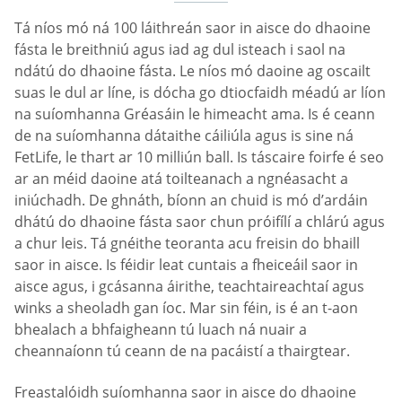
Tá níos mó ná 100 láithreán saor in aisce do dhaoine
fásta le breithniú agus iad ag dul isteach i saol na
ndátú do dhaoine fásta. Le níos mó daoine ag oscailt
suas le dul ar líne, is dócha go dtiocfaidh méadú ar líon
na suíomhanna Gréasáin le himeacht ama. Is é ceann
de na suíomhanna dátaithe cáiliúla agus is sine ná
FetLife, le thart ar 10 milliún ball. Is táscaire foirfe é seo
ar an méid daoine atá toilteanach a ngnéasacht a
iniúchadh. De ghnáth, bíonn an chuid is mó d’ardáin
dhátú do dhaoine fásta saor chun próifílí a chlárú agus
a chur leis. Tá gnéithe teoranta acu freisin do bhaill
saor in aisce. Is féidir leat cuntais a fheiceáil saor in
aisce agus, i gcásanna áirithe, teachtaireachtaí agus
winks a sheoladh gan íoc. Mar sin féin, is é an t-aon
bhealach a bhfaigheann tú luach ná nuair a
cheannaíonn tú ceann de na pacáistí a thairgtear.
Freastalóidh suíomhanna saor in aisce do dhaoine