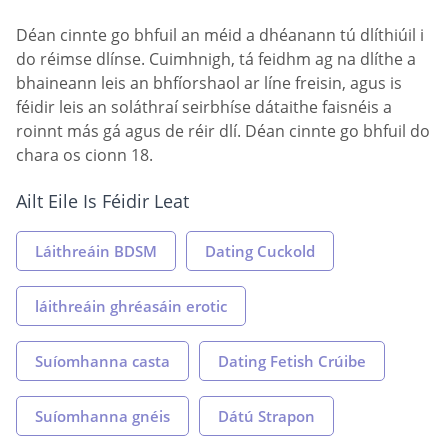
Déan cinnte go bhfuil an méid a dhéanann tú dlíthiúil i
do réimse dlínse. Cuimhnigh, tá feidhm ag na dlíthe a
bhaineann leis an bhfíorshaol ar líne freisin, agus is
féidir leis an soláthraí seirbhíse dátaithe faisnéis a
roinnt más gá agus de réir dlí. Déan cinnte go bhfuil do
chara os cionn 18.
Ailt Eile Is Féidir Leat
Láithreáin BDSM
Dating Cuckold
láithreáin ghréasáin erotic
Suíomhanna casta
Dating Fetish Crúibe
Suíomhanna gnéis
Dátú Strapon