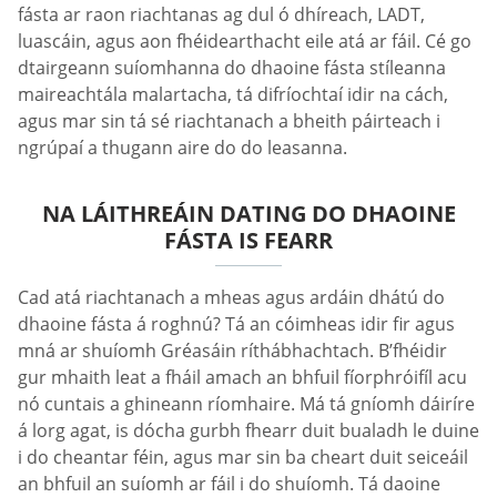
fásta ar raon riachtanas ag dul ó dhíreach, LADT,
luascáin, agus aon fhéidearthacht eile atá ar fáil. Cé go
dtairgeann suíomhanna do dhaoine fásta stíleanna
maireachtála malartacha, tá difríochtaí idir na cách,
agus mar sin tá sé riachtanach a bheith páirteach i
ngrúpaí a thugann aire do do leasanna.
NA LÁITHREÁIN DATING DO DHAOINE
FÁSTA IS FEARR
Cad atá riachtanach a mheas agus ardáin dhátú do
dhaoine fásta á roghnú? Tá an cóimheas idir fir agus
mná ar shuíomh Gréasáin ríthábhachtach. B’fhéidir
gur mhaith leat a fháil amach an bhfuil fíorphróifíl acu
nó cuntais a ghineann ríomhaire. Má tá gníomh dáiríre
á lorg agat, is dócha gurbh fhearr duit bualadh le duine
i do cheantar féin, agus mar sin ba cheart duit seiceáil
an bhfuil an suíomh ar fáil i do shuíomh. Tá daoine