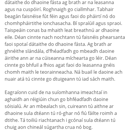
dátaithe do dhaoine fásta ag brath ar na leasanna
agus na cuspóirí. Roghnaigh go ciallmhar. Tabhair
beagán faisnéise fút féin agus faoi do pháirtí nó do
chomhpháirtithe ionchasacha. Bí spraíúil agus spraoi.
Taispeáin conas ba mhaith leat breathnú ar dhaoine
eile. Déan cinnte nach nochtann tú faisnéis phearsanta
faoi spotaí dátaithe do dhaoine fásta. Ag brath ar
ghnéithe slándála, d’fhéadfadh go mbeadh daoine
áirithe ann ar na cúiseanna míchearta go léir. Déan
cinnte go bhfuil a fhios agat faoi do leasanna gnéis
chomh maith le teorainneacha. Ná buail le daoine ach
nuair atá tú cinnte go dtuigeann tú iad sách maith.
Eagraíonn cuid de na suíomhanna imeachtaí in
aghaidh an réigiúin chun go bhféadfadh daoine
sóisialú. Ar an mbealach sin, cuireann tú aithne ar
dhaoine sula dtéann tú ró-ghar nó fiú fáilte roimh a
dtithe. Tá toiliú riachtanach i gcónaí sula dtéann tú
chuig aon chineál súgartha crua nó bog.