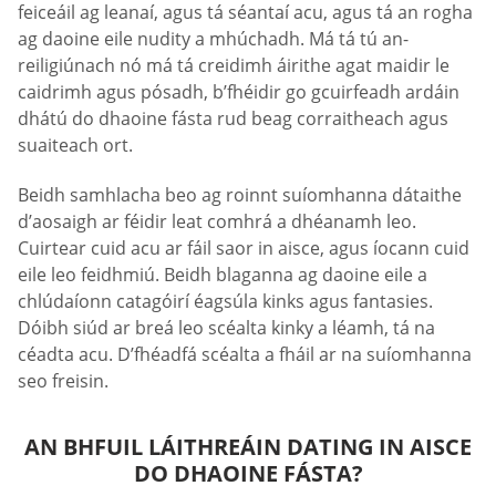
feiceáil ag leanaí, agus tá séantaí acu, agus tá an rogha
ag daoine eile nudity a mhúchadh. Má tá tú an-
reiligiúnach nó má tá creidimh áirithe agat maidir le
caidrimh agus pósadh, b’fhéidir go gcuirfeadh ardáin
dhátú do dhaoine fásta rud beag corraitheach agus
suaiteach ort.
Beidh samhlacha beo ag roinnt suíomhanna dátaithe
d’aosaigh ar féidir leat comhrá a dhéanamh leo.
Cuirtear cuid acu ar fáil saor in aisce, agus íocann cuid
eile leo feidhmiú. Beidh blaganna ag daoine eile a
chlúdaíonn catagóirí éagsúla kinks agus fantasies.
Dóibh siúd ar breá leo scéalta kinky a léamh, tá na
céadta acu. D’fhéadfá scéalta a fháil ar na suíomhanna
seo freisin.
AN BHFUIL LÁITHREÁIN DATING IN AISCE
DO DHAOINE FÁSTA?