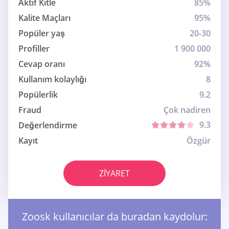
Aktif Kitle
85%
Kalite Maçları
95%
Popüler yaş
20-30
Profiller
1 900 000
Cevap oranı
92%
Kullanım kolaylığı
8
Popülerlik
9.2
Fraud
Çok nadiren
9.3
Değerlendirme
Kayıt
Özgür
ZIYARET
Zoosk kullanıcılar da buradan kaydolur: