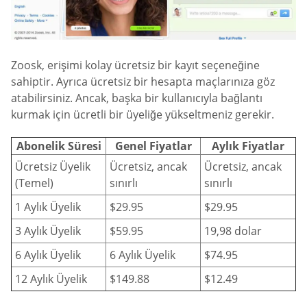
Zoosk, erişimi kolay ücretsiz bir kayıt seçeneğine
sahiptir. Ayrıca ücretsiz bir hesapta maçlarınıza göz
atabilirsiniz. Ancak, başka bir kullanıcıyla bağlantı
kurmak için ücretli bir üyeliğe yükseltmeniz gerekir.
Abonelik Süresi
Genel Fiyatlar
Aylık Fiyatlar
Ücretsiz Üyelik
Ücretsiz, ancak
Ücretsiz, ancak
(Temel)
sınırlı
sınırlı
1 Aylık Üyelik
$29.95
$29.95
3 Aylık Üyelik
$59.95
19,98 dolar
6 Aylık Üyelik
6 Aylık Üyelik
$74.95
12 Aylık Üyelik
$149.88
$12.49