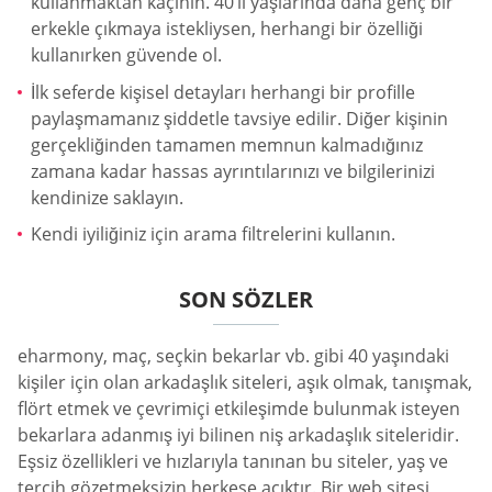
kullanmaktan kaçının. 40’lı yaşlarında daha genç bir
erkekle çıkmaya istekliysen, herhangi bir özelliği
kullanırken güvende ol.
İlk seferde kişisel detayları herhangi bir profille
paylaşmamanız şiddetle tavsiye edilir. Diğer kişinin
gerçekliğinden tamamen memnun kalmadığınız
zamana kadar hassas ayrıntılarınızı ve bilgilerinizi
kendinize saklayın.
Kendi iyiliğiniz için arama filtrelerini kullanın.
SON SÖZLER
eharmony, maç, seçkin bekarlar vb. gibi 40 yaşındaki
kişiler için olan arkadaşlık siteleri, aşık olmak, tanışmak,
flört etmek ve çevrimiçi etkileşimde bulunmak isteyen
bekarlara adanmış iyi bilinen niş arkadaşlık siteleridir.
Eşsiz özellikleri ve hızlarıyla tanınan bu siteler, yaş ve
tercih gözetmeksizin herkese açıktır. Bir web sitesi,