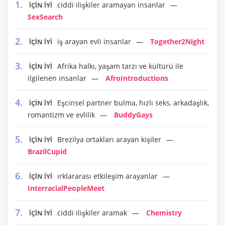
ciddi ilişkiler aramayan insanlar
İÇİN İYİ
SexSearch
iş arayan evli insanlar
Together2Night
İÇİN İYİ
Afrika halkı, yaşam tarzı ve kültürü ile
İÇİN İYİ
ilgilenen insanlar
AfroIntroductions
Eşcinsel partner bulma, hızlı seks, arkadaşlık,
İÇİN İYİ
romantizm ve evlilik
BuddyGays
Brezilya ortakları arayan kişiler
İÇİN İYİ
BrazilCupid
ırklararası etkileşim arayanlar
İÇİN İYİ
InterracialPeopleMeet
ciddi ilişkiler aramak
Chemistry
İÇİN İYİ