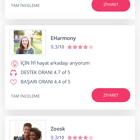
ZIYARET
TAM INCELEME
EHarmony
9.3
/10
İÇİN İYİ
hayat arkadaşı arıyorum
DESTEK ORANI
4.7 of 5
BAŞARI ORANI
4.4 of 5
ZIYARET
TAM INCELEME
Zoosk
9.3
/10