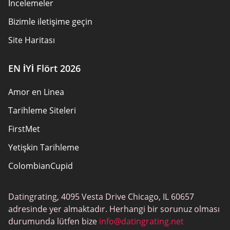
İncelemeler
Bizimle iletişime geçin
Site Haritası
EN İYİ Flört 2026
Amor en Linea
Tarihleme Siteleri
FirstMet
Yetişkin Tarihleme
ColombianCupid
BBW Tarihleme
Datingrating, 4095 Vesta Drive Chicago, IL 60657
MeetMindful
adresinde yer almaktadır. Herhangi bir sorunuz olması
BDSM Flört
durumunda lütfen bize
info@datingrating.net