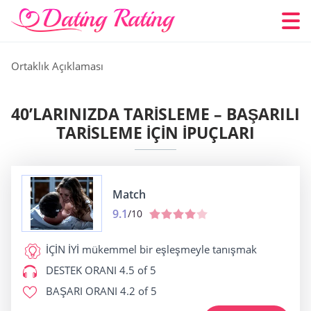
Ortaklık Açıklaması
40’LARINIZDA TARISLEME – BAŞARILI
TARISLEME IÇIN İPUÇLARI
Match
9.1
/10
İÇİN İYİ
mükemmel bir eşleşmeyle tanışmak
DESTEK ORANI
4.5 of 5
BAŞARI ORANI
4.2 of 5