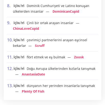
Dominik Cumhuriyeti ve Latino konuşan
İÇİN İYİ
ülkelerden insanlar
DominicanCupid
Çinli bir ortak arayan insanlar
İÇİN İYİ
ChinaLoveCupid
çevrimiçi partnerlerini arayan eşcinsel
İÇİN İYİ
bekarlar
Scruff
flört etmek ve eş bulmak
Zoosk
İÇİN İYİ
Doğu Avrupa ülkelerinden kızlarla tanışmak
İÇİN İYİ
AnastasiaDate
dünyanın her yerinden insanlarla tanışmak
İÇİN İYİ
Plenty Of Fish