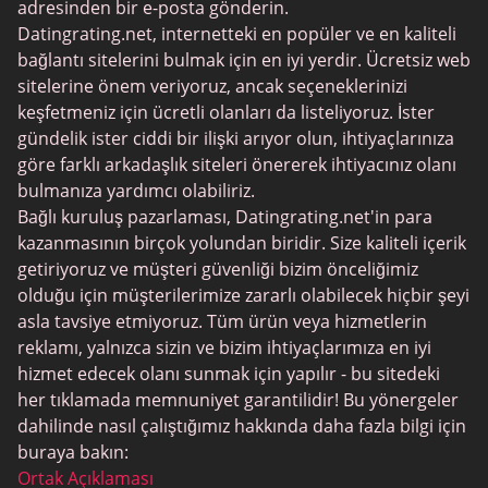
adresinden bir e-posta gönderin.
BBPeopleMeet
Datingrating.net, internetteki en popüler ve en kaliteli
Şeker Baba Siteleri
bağlantı sitelerini bulmak için en iyi yerdir. Ücretsiz web
sitelerine önem veriyoruz, ancak seçeneklerinizi
JPeopleMeet
keşfetmeniz için ücretli olanları da listeliyoruz. İster
Trans Tarihleme
gündelik ister ciddi bir ilişki arıyor olun, ihtiyaçlarınıza
göre farklı arkadaşlık siteleri önererek ihtiyacınız olanı
Kıdemli Tarihleme
bulmanıza yardımcı olabiliriz.
MyLOL
Bağlı kuruluş pazarlaması, Datingrating.net'in para
kazanmasının birçok yolundan biridir. Size kaliteli içerik
Gay Tarihleme
getiriyoruz ve müşteri güvenliği bizim önceliğimiz
Lezbiyen Tarihleme
olduğu için müşterilerimize zararlı olabilecek hiçbir şeyi
asla tavsiye etmiyoruz. Tüm ürün veya hizmetlerin
Siyah Tarihleme Siteleri
reklamı, yalnızca sizin ve bizim ihtiyaçlarımıza en iyi
SugarDaddyMeet
hizmet edecek olanı sunmak için yapılır - bu sitedeki
her tıklamada memnuniyet garantilidir! Bu yönergeler
LatinAmericanCupid
dahilinde nasıl çalıştığımız hakkında daha fazla bilgi için
CatholicMatch
buraya bakın:
Ortak Açıklaması