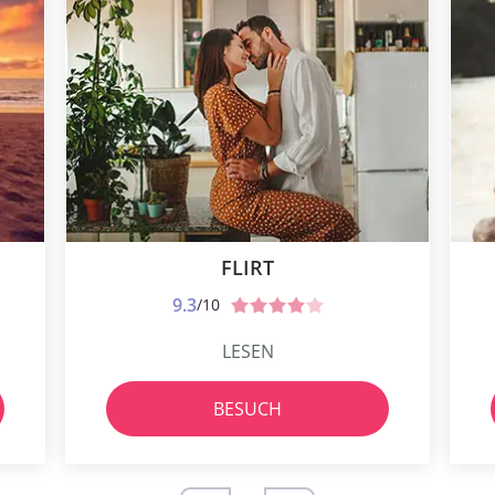
FLIRT
9.3
/10
LESEN
BESUCH