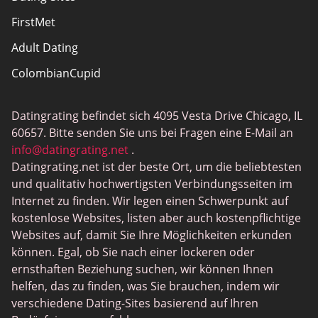
FirstMet
Adult Dating
ColombianCupid
BBW Dating
Datingrating befindet sich 4095 Vesta Drive Chicago, IL
MeetMindful
60657. Bitte senden Sie uns bei Fragen eine E-Mail an
BDSM Dating
info@datingrating.net
.
Datingrating.net ist der beste Ort, um die beliebtesten
BBPeopleMeet
und qualitativ hochwertigsten Verbindungsseiten im
Sugar Daddy Sites
Internet zu finden. Wir legen einen Schwerpunkt auf
kostenlose Websites, listen aber auch kostenpflichtige
JPeopleMeet
Websites auf, damit Sie Ihre Möglichkeiten erkunden
Trans Dating
können. Egal, ob Sie nach einer lockeren oder
ernsthaften Beziehung suchen, wir können Ihnen
Senior Dating Sites
helfen, das zu finden, was Sie brauchen, indem wir
MyLOL
verschiedene Dating-Sites basierend auf Ihren