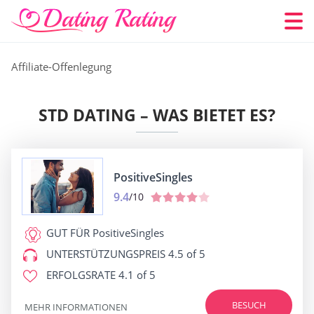
Affiliate-Offenlegung
STD DATING – WAS BIETET ES?
PositiveSingles
9.4
/10
GUT FÜR
PositiveSingles
UNTERSTÜTZUNGSPREIS
4.5 of 5
ERFOLGSRATE
4.1 of 5
BESUCH
MEHR INFORMATIONEN