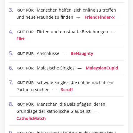
Menschen helfen, sich online zu treffen
GUT FÜR
und neue Freunde zu finden
FriendFinder-x
Flirten und ernsthafte Beziehungen
GUT FÜR
Flirt
Anschlüsse
BeNaughty
GUT FÜR
Malasische Singles
MalaysianCupid
GUT FÜR
schwule Singles, die online nach ihren
GUT FÜR
Partnern suchen
Scruff
Menschen, die Balz pflegen, deren
GUT FÜR
Grundlage der katholische Glaube ist
CatholicMatch
interessante Leute aus der ganzen Welt