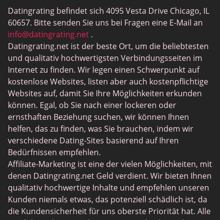
Datingrating befindet sich 4095 Vesta Drive Chicago, IL
MeetMindful
60657. Bitte senden Sie uns bei Fragen eine E-Mail an
BDSM Dating
info@datingrating.net
.
Datingrating.net ist der beste Ort, um die beliebtesten
BBPeopleMeet
und qualitativ hochwertigsten Verbindungsseiten im
Sugar Daddy Sites
Internet zu finden. Wir legen einen Schwerpunkt auf
kostenlose Websites, listen aber auch kostenpflichtige
JPeopleMeet
Websites auf, damit Sie Ihre Möglichkeiten erkunden
Trans Dating
können. Egal, ob Sie nach einer lockeren oder
ernsthaften Beziehung suchen, wir können Ihnen
Senior Dating Sites
helfen, das zu finden, was Sie brauchen, indem wir
MyLOL
verschiedene Dating-Sites basierend auf Ihren
Bedürfnissen empfehlen.
Gay Dating
Affiliate-Marketing ist eine der vielen Möglichkeiten, mit
Lesbian Dating
denen Datingrating.net Geld verdient. Wir bieten Ihnen
qualitativ hochwertige Inhalte und empfehlen unseren
Black Dating Sites
Kunden niemals etwas, das potenziell schädlich ist, da
SugarDaddyMeet
die Kundensicherheit für uns oberste Priorität hat. Alle