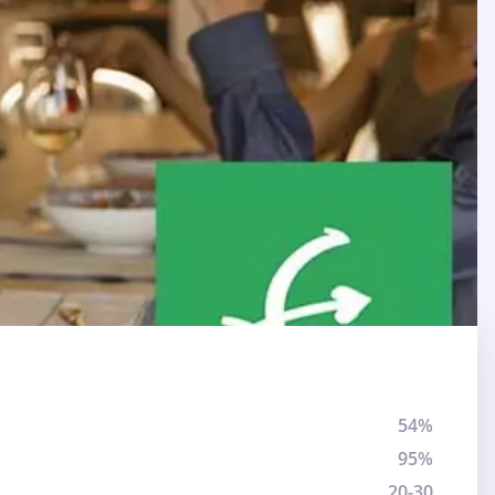
54%
95%
20-30