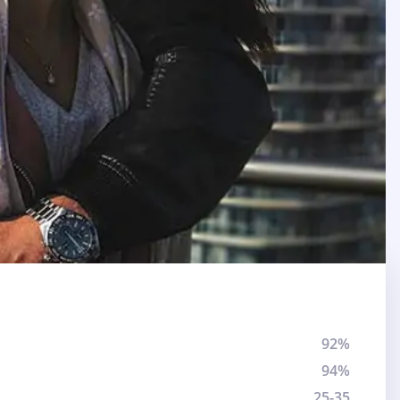
92%
94%
25-35