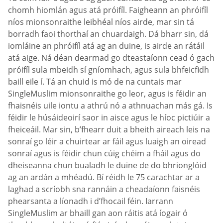
chomh hiomlán agus atá próifíl. Faigheann an phróifíl
níos mionsonraithe leibhéal níos airde, mar sin tá
borradh faoi thorthaí an chuardaigh. Dá bharr sin, dá
iomláine an phróifíl atá ag an duine, is airde an rátáil
atá aige. Ná déan dearmad go dteastaíonn cead ó gach
próifíl sula mbeidh sí gníomhach, agus sula bhfeicfidh
baill eile í. Tá an chuid is mó de na cuntais mar
SingleMuslim mionsonraithe go leor, agus is féidir an
fhaisnéis uile iontu a athrú nó a athnuachan más gá. Is
féidir le húsáideoirí saor in aisce agus le híoc pictiúir a
fheiceáil. Mar sin, b’fhearr duit a bheith aireach leis na
sonraí go léir a chuirtear ar fáil agus luaigh an oiread
sonraí agus is féidir chun cúig chéim a fháil agus do
dheiseanna chun bualadh le duine de do bhrionglóid
ag an ardán a mhéadú. Bí réidh le 75 carachtar ar a
laghad a scríobh sna rannáin a cheadaíonn faisnéis
phearsanta a líonadh i d’fhocail féin. Iarrann
SingleMuslim ar bhaill gan aon ráitis atá íogair ó