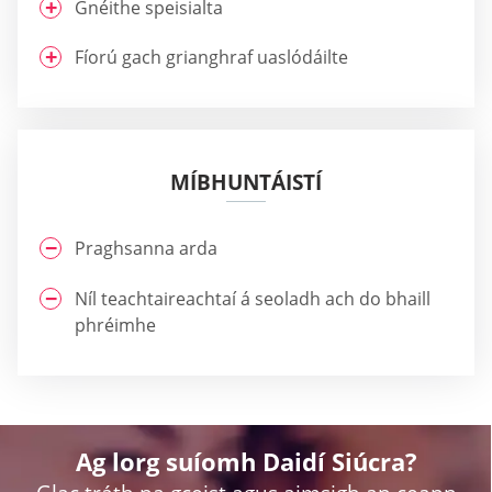
Gnéithe speisialta
Fíorú gach grianghraf uaslódáilte
MÍBHUNTÁISTÍ
Praghsanna arda
Níl teachtaireachtaí á seoladh ach do bhaill
phréimhe
Ag lorg suíomh Daidí Siúcra?