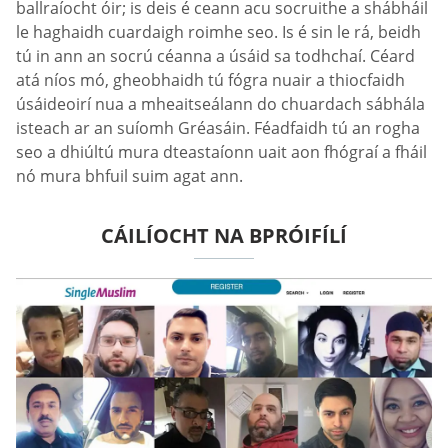
ballraíocht óir; is deis é ceann acu socruithe a shábháil
le haghaidh cuardaigh roimhe seo. Is é sin le rá, beidh
tú in ann an socrú céanna a úsáid sa todhchaí. Céard
atá níos mó, gheobhaidh tú fógra nuair a thiocfaidh
úsáideoirí nua a mheaitseálann do chuardach sábhála
isteach ar an suíomh Gréasáin. Féadfaidh tú an rogha
seo a dhiúltú mura dteastaíonn uait aon fhógraí a fháil
nó mura bhfuil suim agat ann.
CÁILÍOCHT NA BPRÓIFÍLÍ