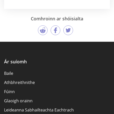
Comhroinn ar shóisialta
Ár suíomh
Baile
Athbhreithnithe
Fúinn
Glaoigh orainn
Leideanna Sabhailteachta Eachtrach