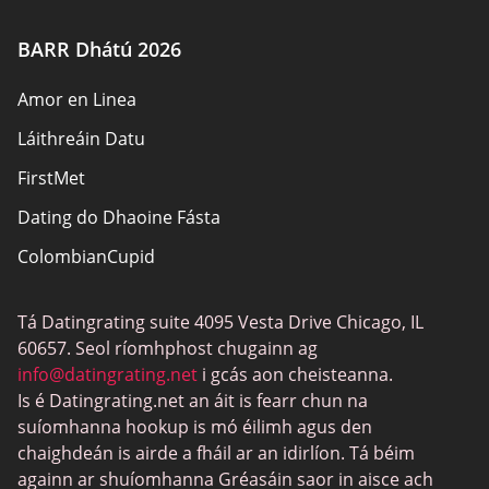
Údair
BARR Dhátú 2026
Beartas Príobháideachais
Amor en Linea
Freagracht
Láithreáin Datu
Nochtadh Affiliate
FirstMet
Léarscáil an láithreáin
Dating do Dhaoine Fásta
ColombianCupid
Dátú BBW
Tá Datingrating suite 4095 Vesta Drive Chicago, IL
MeetMindful
60657. Seol ríomhphost chugainn ag
Dátú BDSM
info@datingrating.net
i gcás aon cheisteanna.
Is é Datingrating.net an áit is fearr chun na
BBPeopleMeet
suíomhanna hookup is mó éilimh agus den
Suíomhanna Daidí Siúcra
chaighdeán is airde a fháil ar an idirlíon. Tá béim
againn ar shuíomhanna Gréasáin saor in aisce ach