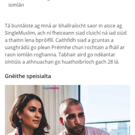
iomlán
Tá buntáiste ag mná ar bhallraíocht saor in aisce ag
SingleMuslim, ach ní fheiceann siad cluichí ná iad siúd
a thaitin lena bpróifílí. Caithfidh siad a gcuntas a
uasghrádú go plean Préimhe chun rochtain a fháil ar
raon iomlán roghanna. Tabhair aird go ndéantar
síntiúis a athnuachan go huathoibríoch gach 28 lá.
Gnéithe speisialta