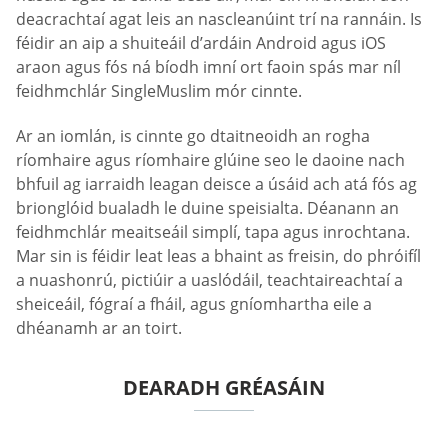
deacrachtaí agat leis an nascleanúint trí na rannáin. Is
féidir an aip a shuiteáil d’ardáin Android agus iOS
araon agus fós ná bíodh imní ort faoin spás mar níl
feidhmchlár SingleMuslim mór cinnte.
Ar an iomlán, is cinnte go dtaitneoidh an rogha
ríomhaire agus ríomhaire glúine seo le daoine nach
bhfuil ag iarraidh leagan deisce a úsáid ach atá fós ag
brionglóid bualadh le duine speisialta. Déanann an
feidhmchlár meaitseáil simplí, tapa agus inrochtana.
Mar sin is féidir leat leas a bhaint as freisin, do phróifíl
a nuashonrú, pictiúir a uaslódáil, teachtaireachtaí a
sheiceáil, fógraí a fháil, agus gníomhartha eile a
dhéanamh ar an toirt.
DEARADH GRÉASÁIN