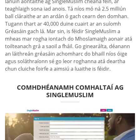
lánúin aontaithe ag SingleMuslim cheana féin, ar
teaghlaigh sona iad anois. Tá níos mó ná 2.5 milliún
ball cláraithe ar an ardán ó gach cearn den domhan.
Tugann thart ar 40,000 duine cuairt ar an suíomh
Gréasáin gach lá. Mar sin, is féidir SingleMuslim a
mheas mar rogha iontach do Mhoslamaigh aonair atá
toilteanach grá a saoil a fháil. Go ginearálta, déanann
an láithreán gréasáin achomharc do bhaill níos óige
agus soláthraíonn sé go leor roghanna atá deartha
chun cluiche foirfe a aimsiú a luaithe is féidir.
COMHDHÉANAMH COMHALTAÍ AG
SINGLEMUSLIM