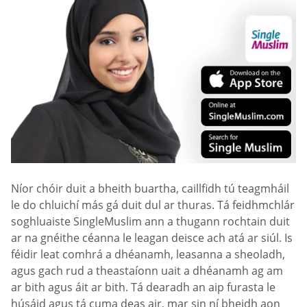
Níor chóir duit a bheith buartha, caillfidh tú teagmháil
le do chluichí más gá duit dul ar thuras. Tá feidhmchlár
soghluaiste SingleMuslim ann a thugann rochtain duit
ar na gnéithe céanna le leagan deisce ach atá ar siúl. Is
féidir leat comhrá a dhéanamh, leasanna a sheoladh,
agus gach rud a theastaíonn uait a dhéanamh ag am
ar bith agus áit ar bith. Tá dearadh an aip furasta le
húsáid agus tá cuma deas air, mar sin ní bheidh aon