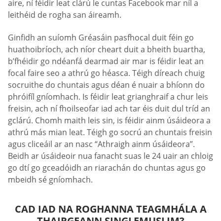
aire, ní féidir leat clárú le cuntas Facebook mar níl a
leithéid de rogha san áireamh.
Ginfidh an suíomh Gréasáin pasfhocal duit féin go
huathoibríoch, ach níor cheart duit a bheith buartha,
b’fhéidir go ndéanfá dearmad air mar is féidir leat an
focal faire seo a athrú go héasca. Téigh díreach chuig
socruithe do chuntais agus déan é nuair a bhíonn do
phróifíl gníomhach. Is féidir leat grianghraif a chur leis
freisin, ach ní fhoilseofar iad ach tar éis duit dul tríd an
gclárú. Chomh maith leis sin, is féidir ainm úsáideora a
athrú más mian leat. Téigh go socrú an chuntais freisin
agus cliceáil ar an nasc “Athraigh ainm úsáideora”.
Beidh ar úsáideoir nua fanacht suas le 24 uair an chloig
go dtí go gceadóidh an riarachán do chuntas agus go
mbeidh sé gníomhach.
CAD IAD NA ROGHANNA TEAGMHÁLA A
THAIRGEANN SINGLEMUSLIM?