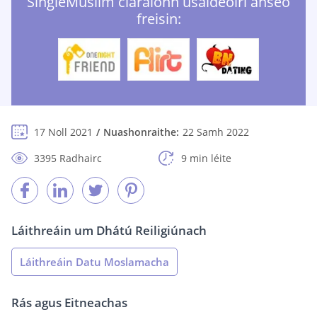
SingleMuslim cláraíonn úsáideoirí anseo
freisin:
17 Noll 2021
Nuashonraithe:
22 Samh 2022
3395 Radhairc
9 min léite
Láithreáin um Dhátú Reiligiúnach
Láithreáin Datu Moslamacha
Rás agus Eitneachas