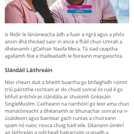
Is féidir le lánúineacha ádh a fuair a ngrá agus a phós
ansin dhá thicéad saor in aisce a fháil chun Umrah a
dhéanamh i gCathair Naofa Meca. Tá siad ceaptha
agallamh físe a thaifeadadh le foireann margaíochta.
Slándáil Láithreáin
Níor cheart duit a bheith buartha go bhfaighidh roinnt
tríú páirtithe rochtain ar do chuid sonraí ós rud é go
bhfuil ardchóras slándála ar shuíomh Gréasáin
SingleMuslim. Caitheann na riarthóirí go leor ama chun
monatóireacht a dhéanamh ar bhunachar sonraí na n-
úsáideoirí agus baintear gach cuntas a chuireann
spam nó naisc riosca chuig baill eile. Déanann úinéirí
an láithreáin a ndícheall halgartaim scanadh a