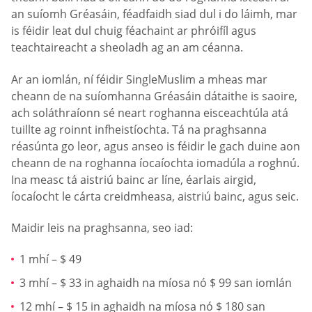
an suíomh Gréasáin, féadfaidh siad dul i do láimh, mar
is féidir leat dul chuig féachaint ar phróifíl agus
teachtaireacht a sheoladh ag an am céanna.
Ar an iomlán, ní féidir SingleMuslim a mheas mar
cheann de na suíomhanna Gréasáin dátaithe is saoire,
ach soláthraíonn sé neart roghanna eisceachtúla atá
tuillte ag roinnt infheistíochta. Tá na praghsanna
réasúnta go leor, agus anseo is féidir le gach duine aon
cheann de na roghanna íocaíochta iomadúla a roghnú.
Ina measc tá aistriú bainc ar líne, éarlais airgid,
íocaíocht le cárta creidmheasa, aistriú bainc, agus seic.
Maidir leis na praghsanna, seo iad:
1 mhí – $ 49
3 mhí – $ 33 in aghaidh na míosa nó $ 99 san iomlán
12 mhí – $ 15 in aghaidh na míosa nó $ 180 san