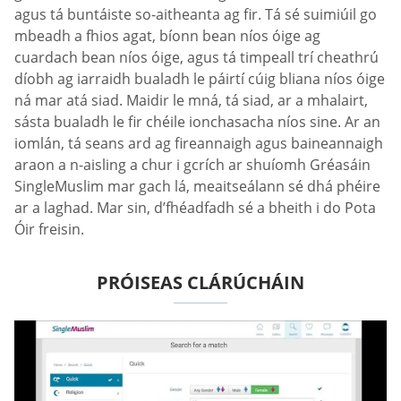
agus tá buntáiste so-aitheanta ag fir. Tá sé suimiúil go
mbeadh a fhios agat, bíonn bean níos óige ag
cuardach bean níos óige, agus tá timpeall trí cheathrú
díobh ag iarraidh bualadh le páirtí cúig bliana níos óige
ná mar atá siad. Maidir le mná, tá siad, ar a mhalairt,
sásta bualadh le fir chéile ionchasacha níos sine. Ar an
iomlán, tá seans ard ag fireannaigh agus baineannaigh
araon a n-aisling a chur i gcrích ar shuíomh Gréasáin
SingleMuslim mar gach lá, meaitseálann sé dhá phéire
ar a laghad. Mar sin, d’fhéadfadh sé a bheith i do Pota
Óir freisin.
PRÓISEAS CLÁRÚCHÁIN