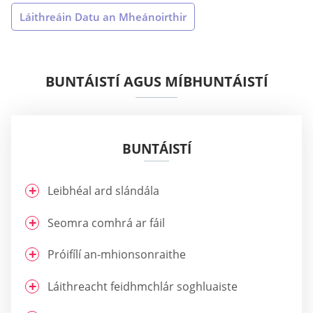
Láithreáin Datu an Mheánoirthir
BUNTÁISTÍ AGUS MÍBHUNTÁISTÍ
BUNTÁISTÍ
Leibhéal ard slándála
Seomra comhrá ar fáil
Próifílí an-mhionsonraithe
Láithreacht feidhmchlár soghluaiste