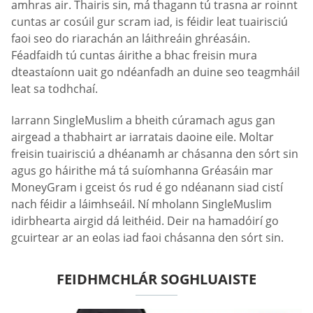
amhras air. Thairis sin, má thagann tú trasna ar roinnt
cuntas ar cosúil gur scram iad, is féidir leat tuairisciú
faoi seo do riarachán an láithreáin ghréasáin.
Féadfaidh tú cuntas áirithe a bhac freisin mura
dteastaíonn uait go ndéanfadh an duine seo teagmháil
leat sa todhchaí.
Iarrann SingleMuslim a bheith cúramach agus gan
airgead a thabhairt ar iarratais daoine eile. Moltar
freisin tuairisciú a dhéanamh ar chásanna den sórt sin
agus go háirithe má tá suíomhanna Gréasáin mar
MoneyGram i gceist ós rud é go ndéanann siad cistí
nach féidir a láimhseáil. Ní mholann SingleMuslim
idirbhearta airgid dá leithéid. Deir na hamadóirí go
gcuirtear ar an eolas iad faoi chásanna den sórt sin.
FEIDHMCHLÁR SOGHLUAISTE