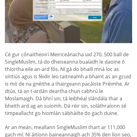
Cé gur cónaitheoirí Meiriceánacha iad 270, 500 ball de
SingleMuslim, tá do dheiseanna bualadh le daoine ó
thíortha eile an-ard fós. Ní gá do bhaill mná íoc as
síntiús agus is féidir leo taitneamh a bhaint as an gcuid
is mó de na gnéithe a thairgeann pacáiste Préimhe. Ar
dtús, tá an t-ardán deartha chun cabhrú le
Moslamaigh. Dá bhrí sin, tá leibhéal slándála thar a
bheith ard ag an suíomh. Dá réir sin, soláthraíonn sé
timpeallacht go hiomlán sábháilte do gach duine.
Ar an meán, meallann SingleMuslim thart ar 111,000
gach mí. Ní áitíonn baineannaigh ach 35% den líon seo,