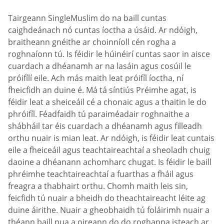
Tairgeann SingleMuslim do na baill cuntas
caighdeánach nó cuntas íoctha a úsáid. Ar ndóigh,
braitheann gnéithe ar choinníoll cén rogha a
roghnaíonn tú. Is féidir le húinéirí cuntas saor in aisce
cuardach a dhéanamh ar na lasáin agus cosúil le
próifílí eile. Ach más maith leat próifíl íoctha, ní
fheicfidh an duine é. Má tá síntiús Préimhe agat, is
féidir leat a sheiceáil cé a chonaic agus a thaitin le do
phróifíl. Féadfaidh tú paraiméadair roghnaithe a
shábháil tar éis cuardach a dhéanamh agus filleadh
orthu nuair is mian leat. Ar ndóigh, is féidir leat cuntais
eile a fheiceáil agus teachtaireachtaí a sheoladh chuig
daoine a dhéanann achomharc chugat. Is féidir le baill
phréimhe teachtaireachtaí a fuarthas a fháil agus
freagra a thabhairt orthu. Chomh maith leis sin,
feicfidh tú nuair a bheidh do theachtaireacht léite ag
duine áirithe. Nuair a gheobhaidh tú foláirimh nuair a
théann baill nua a oireann do do roghanna isteach ar