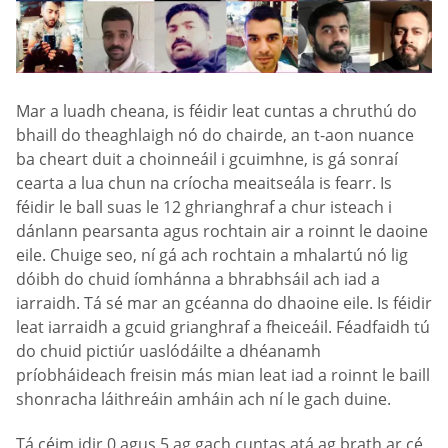
Mar a luadh cheana, is féidir leat cuntas a chruthú do
bhaill do theaghlaigh nó do chairde, an t-aon nuance
ba cheart duit a choinneáil i gcuimhne, is gá sonraí
cearta a lua chun na críocha meaitseála is fearr. Is
féidir le ball suas le 12 ghrianghraf a chur isteach i
dánlann pearsanta agus rochtain air a roinnt le daoine
eile. Chuige seo, ní gá ach rochtain a mhalartú nó lig
dóibh do chuid íomhánna a bhrabhsáil ach iad a
iarraidh. Tá sé mar an gcéanna do dhaoine eile. Is féidir
leat iarraidh a gcuid grianghraf a fheiceáil. Féadfaidh tú
do chuid pictiúr uaslódáilte a dhéanamh
príobháideach freisin más mian leat iad a roinnt le baill
shonracha láithreáin amháin ach ní le gach duine.
Tá céim idir 0 agus 5 ag gach cuntas atá ag brath ar cé