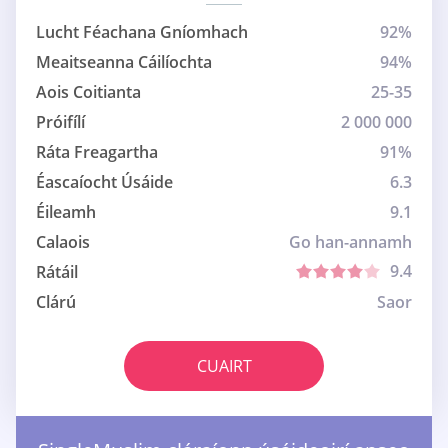
Lucht Féachana Gníomhach
92%
Meaitseanna Cáilíochta
94%
Aois Coitianta
25-35
Próifílí
2 000 000
Ráta Freagartha
91%
Éascaíocht Úsáide
6.3
Éileamh
9.1
Calaois
Go han-annamh
9.4
Rátáil
Clárú
Saor
CUAIRT