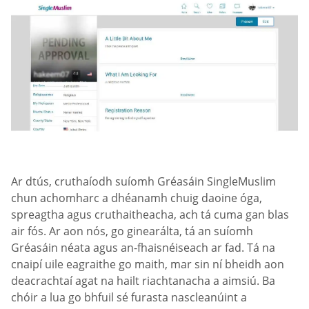
Ar dtús, cruthaíodh suíomh Gréasáin SingleMuslim
chun achomharc a dhéanamh chuig daoine óga,
spreagtha agus cruthaitheacha, ach tá cuma gan blas
air fós. Ar aon nós, go ginearálta, tá an suíomh
Gréasáin néata agus an-fhaisnéiseach ar fad. Tá na
cnaipí uile eagraithe go maith, mar sin ní bheidh aon
deacrachtaí agat na hailt riachtanacha a aimsiú. Ba
chóir a lua go bhfuil sé furasta nascleanúint a