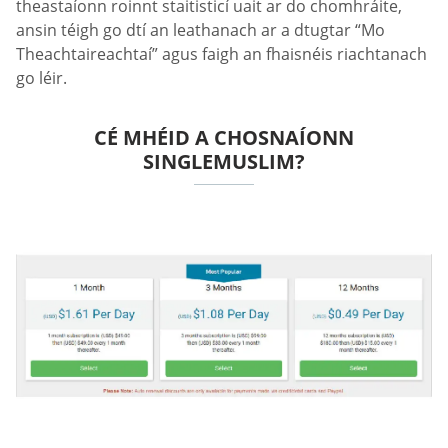
theastaíonn roinnt staitisticí uait ar do chomhráite,
ansin téigh go dtí an leathanach ar a dtugtar “Mo
Theachtaireachtaí” agus faigh an fhaisnéis riachtanach
go léir.
CÉ MHÉID A CHOSNAÍONN
SINGLEMUSLIM?