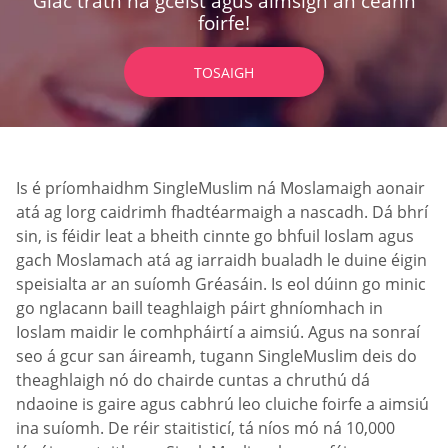
Glac tráth na gceist agus aimsigh an ceann
foirfe!
TOSAIGH
Is é príomhaidhm SingleMuslim ná Moslamaigh aonair
atá ag lorg caidrimh fhadtéarmaigh a nascadh. Dá bhrí
sin, is féidir leat a bheith cinnte go bhfuil Ioslam agus
gach Moslamach atá ag iarraidh bualadh le duine éigin
speisialta ar an suíomh Gréasáin. Is eol dúinn go minic
go nglacann baill teaghlaigh páirt ghníomhach in
Ioslam maidir le comhpháirtí a aimsiú. Agus na sonraí
seo á gcur san áireamh, tugann SingleMuslim deis do
theaghlaigh nó do chairde cuntas a chruthú dá
ndaoine is gaire agus cabhrú leo cluiche foirfe a aimsiú
ina suíomh. De réir staitisticí, tá níos mó ná 10,000