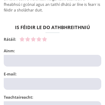
fheabhsú i gcónaí agus an taithí dhátú ar líne is fearr is
féidir a sholáthar duit.
IS FÉIDIR LE DO ATHBHREITHNIÚ
Rátáil:
Ainm:
E-mail:
Teachtaireacht: