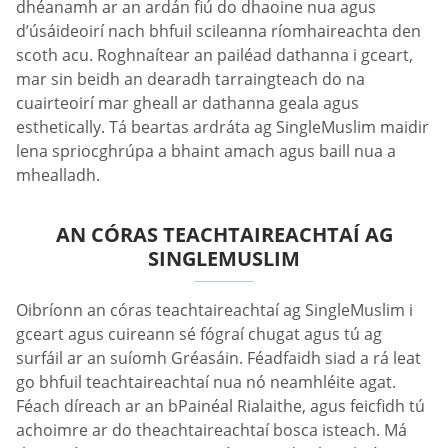
dhéanamh ar an ardán fiú do dhaoine nua agus
d’úsáideoirí nach bhfuil scileanna ríomhaireachta den
scoth acu. Roghnaítear an pailéad dathanna i gceart,
mar sin beidh an dearadh tarraingteach do na
cuairteoirí mar gheall ar dathanna geala agus
esthetically. Tá beartas ardráta ag SingleMuslim maidir
lena spriocghrúpa a bhaint amach agus baill nua a
mhealladh.
AN CÓRAS TEACHTAIREACHTAÍ AG
SINGLEMUSLIM
Oibríonn an córas teachtaireachtaí ag SingleMuslim i
gceart agus cuireann sé fógraí chugat agus tú ag
surfáil ar an suíomh Gréasáin. Féadfaidh siad a rá leat
go bhfuil teachtaireachtaí nua nó neamhléite agat.
Féach díreach ar an bPainéal Rialaithe, agus feicfidh tú
achoimre ar do theachtaireachtaí bosca isteach. Má