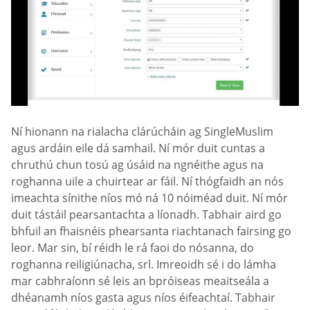
Ní hionann na rialacha clárúcháin ag SingleMuslim
agus ardáin eile dá samhail. Ní mór duit cuntas a
chruthú chun tosú ag úsáid na ngnéithe agus na
roghanna uile a chuirtear ar fáil. Ní thógfaidh an nós
imeachta sínithe níos mó ná 10 nóiméad duit. Ní mór
duit tástáil pearsantachta a líonadh. Tabhair aird go
bhfuil an fhaisnéis phearsanta riachtanach fairsing go
leor. Mar sin, bí réidh le rá faoi do nósanna, do
roghanna reiligiúnacha, srl. Imreoidh sé i do lámha
mar cabhraíonn sé leis an bpróiseas meaitseála a
dhéanamh níos gasta agus níos éifeachtaí. Tabhair