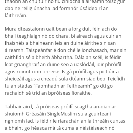
thaobh an chultúir nó fiú ciníocha a áireamh toisc gur
daoine reiligiúnacha iad formhór úsáideoirí an
láithreáin.
Mura dteastaíonn uait bean a lorg duit féin ach do
bhall teaghlaigh nó do chara, bí aireach agus cuir an
fhaisnéis a bhaineann leis an duine áirithe sin san
áireamh. Taispeánfar é don chéile ionchasach, mar sin
caithfidh sé a bheith ábhartha. Dála an scéil, is féidir
leat grianghraif an duine seo a uaslódáil, idir phróifíl
agus roinnt cinn bhreise. Is gá próifíl agus pictiúir a
sheiceáil agus a cheadú sula dtéann siad beo. Feicfidh
tú an stádas “Faomhadh ar Feitheamh” go dtí go
rachaidh sé tríd an bpróiseas fíoraithe.
Tabhair aird, tá próiseas próifíl scagtha an-dian ar
shuíomh Gréasáin SingleMuslim sula gcuirtear i
ngníomh iad. Is féidir le riarachán an láithreáin cuntas
a bhaint go héasca má tá cuma ainéistéiseach nó