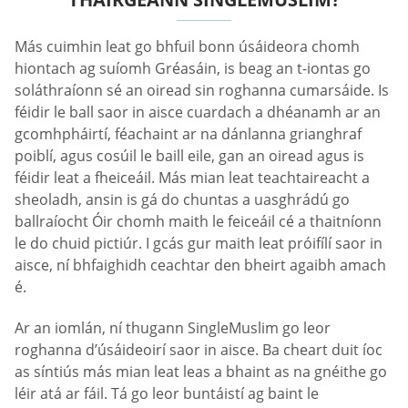
Más cuimhin leat go bhfuil bonn úsáideora chomh
hiontach ag suíomh Gréasáin, is beag an t-iontas go
soláthraíonn sé an oiread sin roghanna cumarsáide. Is
féidir le ball saor in aisce cuardach a dhéanamh ar an
gcomhpháirtí, féachaint ar na dánlanna grianghraf
poiblí, agus cosúil le baill eile, gan an oiread agus is
féidir leat a fheiceáil. Más mian leat teachtaireacht a
sheoladh, ansin is gá do chuntas a uasghrádú go
ballraíocht Óir chomh maith le feiceáil cé a thaitníonn
le do chuid pictiúr. I gcás gur maith leat próifílí saor in
aisce, ní bhfaighidh ceachtar den bheirt agaibh amach
é.
Ar an iomlán, ní thugann SingleMuslim go leor
roghanna d’úsáideoirí saor in aisce. Ba cheart duit íoc
as síntiús más mian leat leas a bhaint as na gnéithe go
léir atá ar fáil. Tá go leor buntáistí ag baint le