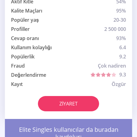
Aktif Kitle
54%
Kalite Maçları
95%
Popüler yaş
20-30
Profiller
2 500 000
Cevap oranı
93%
Kullanım kolaylığı
6.4
Popülerlik
9.2
Fraud
Çok nadiren
9.3
Değerlendirme
Kayıt
Özgür
ZIYARET
Elite Singles kullanıcılar da buradan
kaydolur: