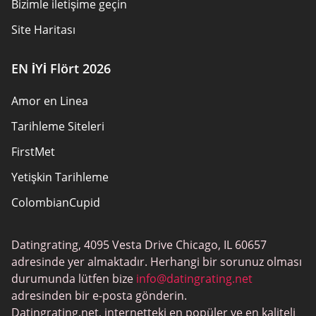
Bizimle iletişime geçin
Site Haritası
EN İYİ Flört 2026
Amor en Linea
Tarihleme Siteleri
FirstMet
Yetişkin Tarihleme
ColombianCupid
BBW Tarihleme
Datingrating, 4095 Vesta Drive Chicago, IL 60657
MeetMindful
adresinde yer almaktadır. Herhangi bir sorunuz olması
BDSM Flört
durumunda lütfen bize
info@datingrating.net
adresinden bir e-posta gönderin.
BBPeopleMeet
Datingrating.net, internetteki en popüler ve en kaliteli