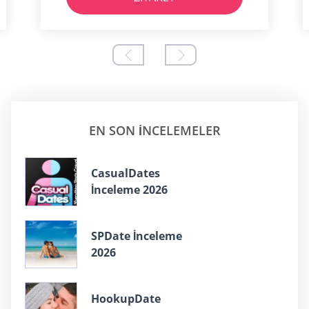
EN SON INCELEMELER
СasualDates
İnceleme 2026
SPDate İnceleme
2026
HookupDate