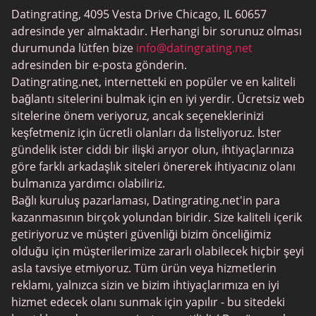
Datingrating, 4095 Vesta Drive Chicago, IL 60657
MeetMindful
adresinde yer almaktadır. Herhangi bir sorunuz olması
BDSM Flört
durumunda lütfen bize
info@datingrating.net
adresinden bir e-posta gönderin.
BBPeopleMeet
Datingrating.net, internetteki en popüler ve en kaliteli
Şeker Baba Siteleri
bağlantı sitelerini bulmak için en iyi yerdir. Ücretsiz web
sitelerine önem veriyoruz, ancak seçeneklerinizi
JPeopleMeet
keşfetmeniz için ücretli olanları da listeliyoruz. İster
Trans Tarihleme
gündelik ister ciddi bir ilişki arıyor olun, ihtiyaçlarınıza
göre farklı arkadaşlık siteleri önererek ihtiyacınız olanı
Kıdemli Tarihleme
bulmanıza yardımcı olabiliriz.
MyLOL
Bağlı kuruluş pazarlaması, Datingrating.net'in para
kazanmasının birçok yolundan biridir. Size kaliteli içerik
Gay Tarihleme
getiriyoruz ve müşteri güvenliği bizim önceliğimiz
Lezbiyen Tarihleme
olduğu için müşterilerimize zararlı olabilecek hiçbir şeyi
asla tavsiye etmiyoruz. Tüm ürün veya hizmetlerin
Siyah Tarihleme Siteleri
reklamı, yalnızca sizin ve bizim ihtiyaçlarımıza en iyi
SugarDaddyMeet
hizmet edecek olanı sunmak için yapılır - bu sitedeki