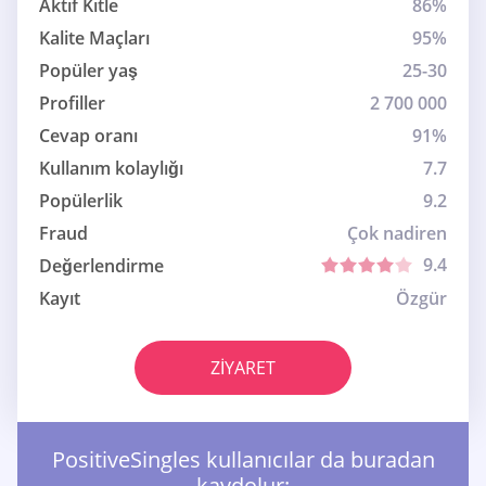
Aktif Kitle
86%
Kalite Maçları
95%
Popüler yaş
25-30
Profiller
2 700 000
Cevap oranı
91%
Kullanım kolaylığı
7.7
Popülerlik
9.2
Fraud
Çok nadiren
9.4
Değerlendirme
Kayıt
Özgür
ZIYARET
PositiveSingles kullanıcılar da buradan
kaydolur: