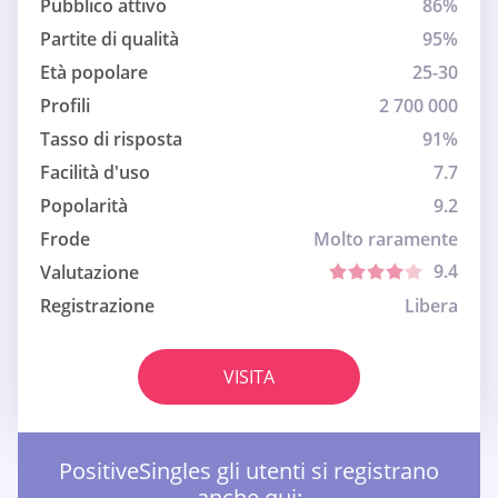
Pubblico attivo
86%
Partite di qualità
95%
Età popolare
25-30
Profili
2 700 000
Tasso di risposta
91%
Facilità d'uso
7.7
Popolarità
9.2
Frode
Molto raramente
9.4
Valutazione
Registrazione
Libera
VISITA
PositiveSingles gli utenti si registrano
anche qui: