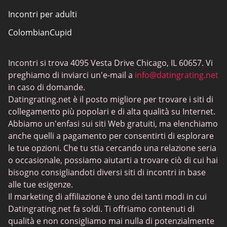
Incontri per adulti
ColombianCupid
Incontri BBW
Incontri si trova 4095 Vesta Drive Chicago, IL 60657. Vi
MeetMindful
preghiamo di inviarci un'e-mail a
info@datingrating.net
Incontri BDSM
in caso di domande.
Datingrating.net è il posto migliore per trovare i siti di
BBPeopleMeet
collegamento più popolari e di alta qualità su Internet.
Siti Sugar Daddy
Abbiamo un'enfasi sui siti Web gratuiti, ma elenchiamo
anche quelli a pagamento per consentirti di esplorare
JPeopleMeet
le tue opzioni. Che tu stia cercando una relazione seria
Incontri trans
o occasionale, possiamo aiutarti a trovare ciò di cui hai
bisogno consigliandoti diversi siti di incontri in base
Siti di incontri per anziani - Scelta di piattaforme con
alle tue esigenze.
interfacce semplici
Il marketing di affiliazione è uno dei tanti modi in cui
MyLOL
Datingrating.net fa soldi. Ti offriamo contenuti di
qualità e non consigliamo mai nulla di potenzialmente
Incontri gay