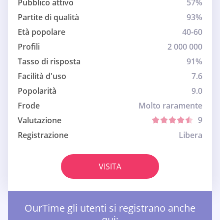
Pubblico attivo
57%
Partite di qualità
93%
Età popolare
40-60
Profili
2 000 000
Tasso di risposta
91%
Facilità d'uso
7.6
Popolarità
9.0
Frode
Molto raramente
9
Valutazione
Registrazione
Libera
VISITA
OurTime gli utenti si registrano anche
qui: