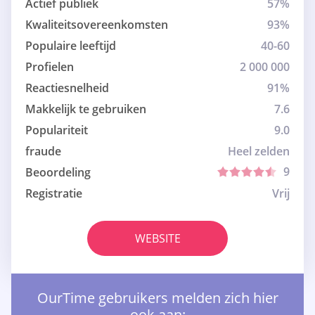
Actief publiek
57%
Kwaliteitsovereenkomsten
93%
Populaire leeftijd
40-60
Profielen
2 000 000
Reactiesnelheid
91%
Makkelijk te gebruiken
7.6
Populariteit
9.0
fraude
Heel zelden
9
Beoordeling
Registratie
Vrij
WEBSITE
OurTime gebruikers melden zich hier
ook aan: