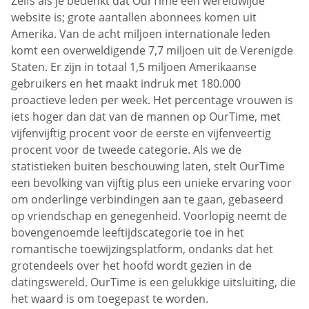
Zelfs als je bedenkt dat OurTime een wereldwijde
website is; grote aantallen abonnees komen uit
Amerika. Van de acht miljoen internationale leden
komt een overweldigende 7,7 miljoen uit de Verenigde
Staten. Er zijn in totaal 1,5 miljoen Amerikaanse
gebruikers en het maakt indruk met 180.000
proactieve leden per week. Het percentage vrouwen is
iets hoger dan dat van de mannen op OurTime, met
vijfenvijftig procent voor de eerste en vijfenveertig
procent voor de tweede categorie. Als we de
statistieken buiten beschouwing laten, stelt OurTime
een bevolking van vijftig plus een unieke ervaring voor
om onderlinge verbindingen aan te gaan, gebaseerd
op vriendschap en genegenheid. Voorlopig neemt de
bovengenoemde leeftijdscategorie toe in het
romantische toewijzingsplatform, ondanks dat het
grotendeels over het hoofd wordt gezien in de
datingswereld. OurTime is een gelukkige uitsluiting, die
het waard is om toegepast te worden.