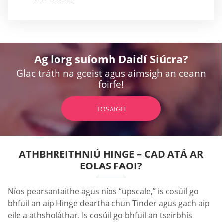
Ag lorg suíomh Daidí Siúcra?
Glac tráth na gceist agus aimsigh an ceann
foirfe!
TOSAIGH
ATHBHREITHNIÚ HINGE – CAD ATÁ AR
EOLAS FAOI?
Níos pearsantaithe agus níos “upscale,” is cosúil go
bhfuil an aip Hinge deartha chun Tinder agus gach aip
eile a athsholáthar. Is cosúil go bhfuil an tseirbhís