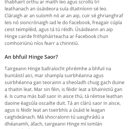
thabhairt orthu ar maith leo agus scrollú trí
leathanach an úsáideora sula dtaitníonn sé leo.
Cláraigh ar an suíomh nó ar an aip, cuir sé ghrianghraf
leis nó sioncrónaigh iad le do Facebook, freagair cúpla
ceist teimpléid, agus tá tú réidh. Úsáideann an aip
Hinge cairde frithpháirteacha ar Facebook chun
comhoiriúnú níos fearr a chinntiú.
An bhfuil Hinge Saor?
Tairgeann Hinge ballraíocht phréimhe a bhfuil na
buntáistí aici, mar shampla suirbhéanna agus
suirbhéanna gan teorainn a sheoladh chuig gach duine
a thaitin leat. Mar sin féin, is féidir leat a bhainistiú gan
é. Is cuma más ball saor in aisce thú, tá réimse leathan
daoine éagsúla oscailte duit. Tá an clárú saor in aisce,
agus is féidir leat an tseirbhís a úsáid le leagan
caighdeánach. Má shocraíonn tú uasghrádú a
dhéanamh, áfach, tairgeann Hinge mí iomlán