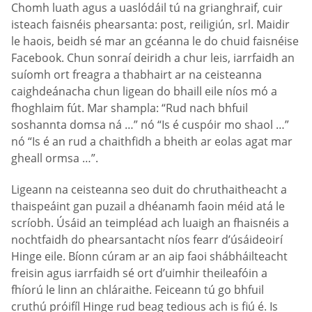
Chomh luath agus a uaslódáil tú na grianghraif, cuir
isteach faisnéis phearsanta: post, reiligiún, srl. Maidir
le haois, beidh sé mar an gcéanna le do chuid faisnéise
Facebook. Chun sonraí deiridh a chur leis, iarrfaidh an
suíomh ort freagra a thabhairt ar na ceisteanna
caighdeánacha chun ligean do bhaill eile níos mó a
fhoghlaim fút. Mar shampla: “Rud nach bhfuil
soshannta domsa ná …” nó “Is é cuspóir mo shaol …”
nó “Is é an rud a chaithfidh a bheith ar eolas agat mar
gheall ormsa …”.
Ligeann na ceisteanna seo duit do chruthaitheacht a
thaispeáint gan puzail a dhéanamh faoin méid atá le
scríobh. Úsáid an teimpléad ach luaigh an fhaisnéis a
nochtfaidh do phearsantacht níos fearr d’úsáideoirí
Hinge eile. Bíonn cúram ar an aip faoi shábháilteacht
freisin agus iarrfaidh sé ort d’uimhir theileafóin a
fhíorú le linn an chláraithe. Feiceann tú go bhfuil
cruthú próifíl Hinge rud beag tedious ach is fiú é. Is