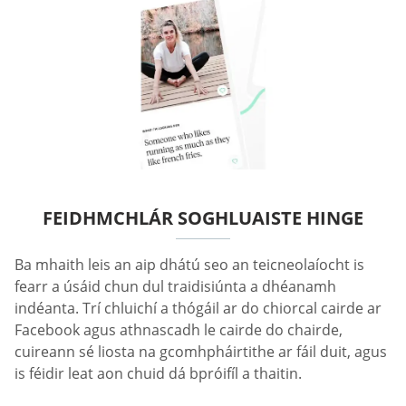
FEIDHMCHLÁR SOGHLUAISTE HINGE
Ba mhaith leis an aip dhátú seo an teicneolaíocht is
fearr a úsáid chun dul traidisiúnta a dhéanamh
indéanta. Trí chluichí a thógáil ar do chiorcal cairde ar
Facebook agus athnascadh le cairde do chairde,
cuireann sé liosta na gcomhpháirtithe ar fáil duit, agus
is féidir leat aon chuid dá bpróifíl a thaitin.