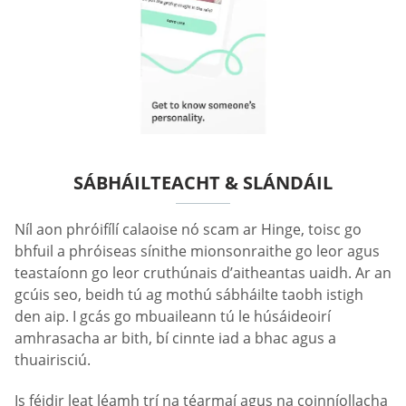
SÁBHÁILTEACHT & SLÁNDÁIL
Níl aon phróifílí calaoise nó scam ar Hinge, toisc go
bhfuil a phróiseas sínithe mionsonraithe go leor agus
teastaíonn go leor cruthúnais d’aitheantas uaidh. Ar an
gcúis seo, beidh tú ag mothú sábháilte taobh istigh
den aip. I gcás go mbuaileann tú le húsáideoirí
amhrasacha ar bith, bí cinnte iad a bhac agus a
thuairisciú.
Is féidir leat léamh trí na téarmaí agus na coinníollacha