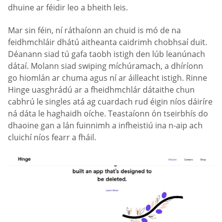
dhuine ar féidir leo a bheith leis.
Mar sin féin, ní ráthaíonn an chuid is mó de na
feidhmchláir dhátú aitheanta caidrimh chobhsaí duit.
Déanann siad tú gafa taobh istigh den lúb leanúnach
dátaí. Molann siad swiping míchúramach, a dhíríonn
go hiomlán ar chuma agus ní ar áilleacht istigh. Rinne
Hinge uasghrádú ar a fheidhmchlár dátaithe chun
cabhrú le singles atá ag cuardach rud éigin níos dáiríre
ná dáta le haghaidh oíche. Teastaíonn ón tseirbhís do
dhaoine gan a lán fuinnimh a infheistiú ina n-aip ach
cluichí níos fearr a fháil.