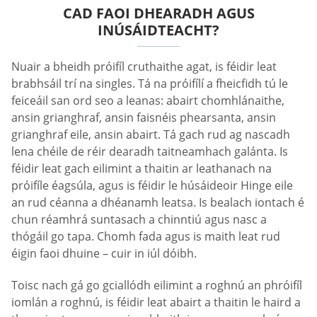
CAD FAOI DHEARADH AGUS
INÚSÁIDTEACHT?
Nuair a bheidh próifíl cruthaithe agat, is féidir leat
brabhsáil trí na singles. Tá na próifílí a fheicfidh tú le
feiceáil san ord seo a leanas: abairt chomhlánaithe,
ansin grianghraf, ansin faisnéis phearsanta, ansin
grianghraf eile, ansin abairt. Tá gach rud ag nascadh
lena chéile de réir dearadh taitneamhach galánta. Is
féidir leat gach eilimint a thaitin ar leathanach na
próifíle éagsúla, agus is féidir le húsáideoir Hinge eile
an rud céanna a dhéanamh leatsa. Is bealach iontach é
chun réamhrá suntasach a chinntiú agus nasc a
thógáil go tapa. Chomh fada agus is maith leat rud
éigin faoi dhuine – cuir in iúl dóibh.
Toisc nach gá go gciallódh eilimint a roghnú an phróifíl
iomlán a roghnú, is féidir leat abairt a thaitin le haird a