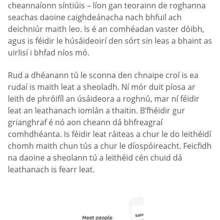
cheannaíonn síntiúis – líon gan teorainn de roghanna
seachas daoine caighdeánacha nach bhfuil ach
deichniúr maith leo. Is é an comhéadan vaster dóibh,
agus is féidir le húsáideoirí den sórt sin leas a bhaint as
uirlisí i bhfad níos mó.
Rud a dhéanann tú le sconna den chnaipe croí is ea
rudaí is maith leat a sheoladh. Ní mór duit píosa ar
leith de phróifíl an úsáideora a roghnú, mar ní féidir
leat an leathanach iomlán a thaitin. B’fhéidir gur
grianghraf é nó aon cheann dá bhfreagraí
comhdhéanta. Is féidir leat ráiteas a chur le do leithéidí
chomh maith chun tús a chur le díospóireacht. Feicfidh
na daoine a sheolann tú a leithéid cén chuid dá
leathanach is fearr leat.