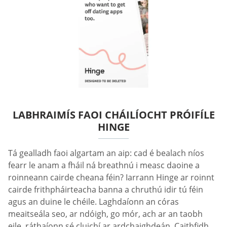
LABHRAIMÍS FAOI CHÁILÍOCHT PRÓIFÍLE
HINGE
Tá gealladh faoi algartam an aip: cad é bealach níos
fearr le anam a fháil ná breathnú i measc daoine a
roinneann cairde cheana féin? Iarrann Hinge ar roinnt
cairde frithpháirteacha banna a chruthú idir tú féin
agus an duine le chéile. Laghdaíonn an córas
meaitseála seo, ar ndóigh, go mór, ach ar an taobh
eile, ráthaíonn sé cluichí ar ardchaighdeán. Caithfidh