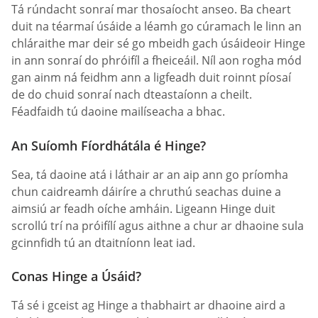
Tá rúndacht sonraí mar thosaíocht anseo. Ba cheart
duit na téarmaí úsáide a léamh go cúramach le linn an
chláraithe mar deir sé go mbeidh gach úsáideoir Hinge
in ann sonraí do phróifíl a fheiceáil. Níl aon rogha mód
gan ainm ná feidhm ann a ligfeadh duit roinnt píosaí
de do chuid sonraí nach dteastaíonn a cheilt.
Féadfaidh tú daoine mailíseacha a bhac.
An Suíomh Fíordhátála é Hinge?
Sea, tá daoine atá i láthair ar an aip ann go príomha
chun caidreamh dáiríre a chruthú seachas duine a
aimsiú ar feadh oíche amháin. Ligeann Hinge duit
scrollú trí na próifílí agus aithne a chur ar dhaoine sula
gcinnfidh tú an dtaitníonn leat iad.
Conas Hinge a Úsáid?
Tá sé i gceist ag Hinge a thabhairt ar dhaoine aird a