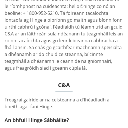
le ríomhphost na cuideachta:
hello@hinge.co
nó an
beolíne: + 1800-952-5210. Tá foireann tacaíochta
iontaofa ag Hinge a oibríonn go maith agus bíonn fonn
uirthi cabhrú i gcónaí. Féadfaidh tú léamh tríd an gcuid
C&A ar an láithreán sula ndéanann tú teagmháil leis an
roinn tacaíochta agus go leor leideanna cabhracha a
fháil ansin. Sa chás go gcaithfear machnamh speisialta
a dhéanamh ar do chuid ceisteanna, bí cinnte
teagmháil a dhéanamh le ceann de na gníomhairí,
agus freagróidh siad i gceann cúpla lá.
C&A
Freagraí gairide ar na ceisteanna a d’fhéadfadh a
bheith agat faoi Hinge.
An bhfuil Hinge Sábháilte?