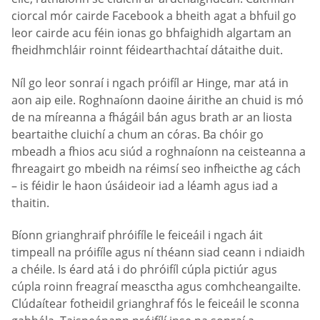
ciorcal mór cairde Facebook a bheith agat a bhfuil go
leor cairde acu féin ionas go bhfaighidh algartam an
fheidhmchláir roinnt féidearthachtaí dátaithe duit.
Níl go leor sonraí i ngach próifíl ar Hinge, mar atá in
aon aip eile. Roghnaíonn daoine áirithe an chuid is mó
de na míreanna a fhágáil bán agus brath ar an liosta
beartaithe cluichí a chum an córas. Ba chóir go
mbeadh a fhios acu siúd a roghnaíonn na ceisteanna a
fhreagairt go mbeidh na réimsí seo infheicthe ag cách
– is féidir le haon úsáideoir iad a léamh agus iad a
thaitin.
Bíonn grianghraif phróifíle le feiceáil i ngach áit
timpeall na próifíle agus ní théann siad ceann i ndiaidh
a chéile. Is éard atá i do phróifíl cúpla pictiúr agus
cúpla roinn freagraí measctha agus comhcheangailte.
Clúdaítear fotheidil grianghraf fós le feiceáil le sconna