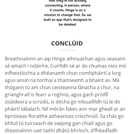
CONCLÚID
Breathnaíonn an aip Hinge athnuachan agus seasann
sé amach i ndáiríre. Cuirfidh sé ar do chumas níos mó
infheistíochta a dhéanamh chun comhpháirtí a lorg
agus ansin na torthaí a thaitneamh a bhaint as. Má
thógann tú am chun ceisteanna fánacha a chur, na
grianghraif is fearr a roghnú, agus gach próifíl
úsáideora a scrúdú, is dócha go mbuailfidh tú le do
pháirtí idéalach. Níl mórán fakes ann mar gheall ar an
bpróiseas fíoraithe aitheantais críochnúil. Sa chás go
bhfuil tú tuirseach de swiping gan chiall agus go
dteastaíonn uait taithí dhátú bhríoch, d’fhéadfadh