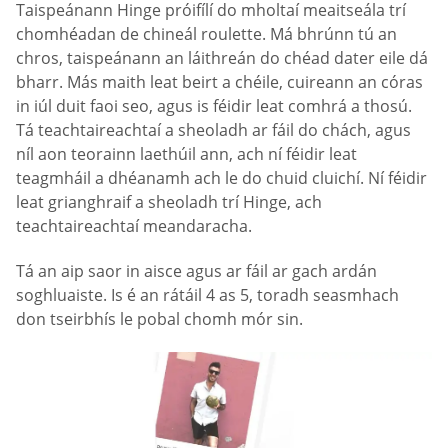
Taispeánann Hinge próifílí do mholtaí meaitseála trí
chomhéadan de chineál roulette. Má bhrúnn tú an
chros, taispeánann an láithreán do chéad dater eile dá
bharr. Más maith leat beirt a chéile, cuireann an córas
in iúl duit faoi seo, agus is féidir leat comhrá a thosú.
Tá teachtaireachtaí a sheoladh ar fáil do chách, agus
níl aon teorainn laethúil ann, ach ní féidir leat
teagmháil a dhéanamh ach le do chuid cluichí. Ní féidir
leat grianghraif a sheoladh trí Hinge, ach
teachtaireachtaí meandaracha.
Tá an aip saor in aisce agus ar fáil ar gach ardán
soghluaiste. Is é an rátáil 4 as 5, toradh seasmhach
don tseirbhís le pobal chomh mór sin.