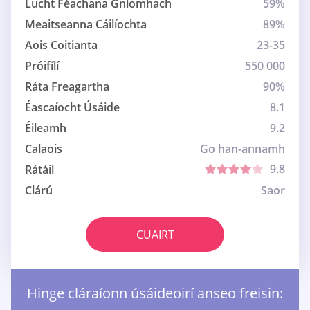
Lucht Féachana Gníomhach
59%
Meaitseanna Cáilíochta
89%
Aois Coitianta
23-35
Próifílí
550 000
Ráta Freagartha
90%
Éascaíocht Úsáide
8.1
Éileamh
9.2
Calaois
Go han-annamh
9.8
Rátáil
Clárú
Saor
CUAIRT
Hinge cláraíonn úsáideoirí anseo freisin: