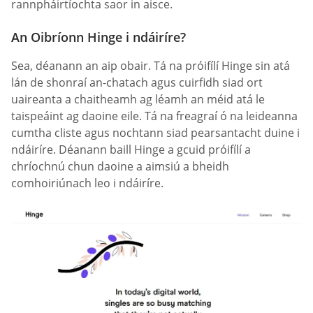
rannpháirtíochta saor in aisce.
An Oibríonn Hinge i ndáiríre?
Sea, déanann an aip obair. Tá na próifílí Hinge sin atá
lán de shonraí an-chatach agus cuirfidh siad ort
uaireanta a chaitheamh ag léamh an méid atá le
taispeáint ag daoine eile. Tá na freagraí ó na leideanna
cumtha cliste agus nochtann siad pearsantacht duine i
ndáiríre. Déanann baill Hinge a gcuid próifílí a
chríochnú chun daoine a aimsiú a bheidh
comhoiriúnach leo i ndáiríre.