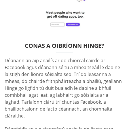
CONAS A OIBRÍONN HINGE?
Déanann an aip anailís ar do chiorcal cairde ar
Facebook agus déanann sé tú a mheaitseáil le daoine
laistigh den líonra sóisialta seo. Trí do leasanna a
mheas, do chairde frithpháirteacha a bhailiú, geallann
Hinge go ligfidh tú duit bualadh le daoine a bhfuil
comhbhall agat leat, ag labhairt go sóisialta ar a
laghad. Tarlaíonn clárú trí chuntas Facebook, a
bhailíochtaíonn de facto céannacht an chomhalta
cláraithe.
Déanfaidh an aip sioncrónú ansin le do liosta cara,