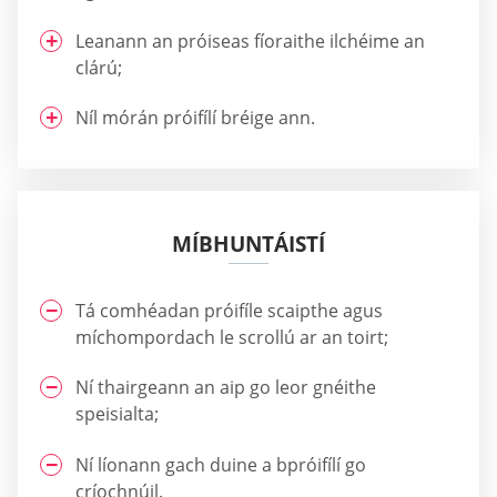
Leanann an próiseas fíoraithe ilchéime an
clárú;
Níl mórán próifílí bréige ann.
MÍBHUNTÁISTÍ
Tá comhéadan próifíle scaipthe agus
míchompordach le scrollú ar an toirt;
Ní thairgeann an aip go leor gnéithe
speisialta;
Ní líonann gach duine a bpróifílí go
críochnúil.