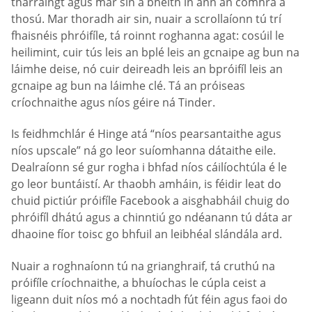
tharraingt agus mar sin a bheith in ann an comhrá a
thosú. Mar thoradh air sin, nuair a scrollaíonn tú trí
fhaisnéis phróifíle, tá roinnt roghanna agat: cosúil le
heilimint, cuir tús leis an bplé leis an gcnaipe ag bun na
láimhe deise, nó cuir deireadh leis an bpróifíl leis an
gcnaipe ag bun na láimhe clé. Tá an próiseas
críochnaithe agus níos géire ná Tinder.
Is feidhmchlár é Hinge atá “níos pearsantaithe agus
níos upscale” ná go leor suíomhanna dátaithe eile.
Dealraíonn sé gur rogha i bhfad níos cáilíochtúla é le
go leor buntáistí. Ar thaobh amháin, is féidir leat do
chuid pictiúr próifíle Facebook a aisghabháil chuig do
phróifíl dhátú agus a chinntiú go ndéanann tú dáta ar
dhaoine fíor toisc go bhfuil an leibhéal slándála ard.
Nuair a roghnaíonn tú na grianghraif, tá cruthú na
próifíle críochnaithe, a bhuíochas le cúpla ceist a
ligeann duit níos mó a nochtadh fút féin agus faoi do