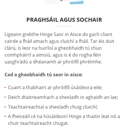
PRAGHSÁIL AGUS SOCHAIR
Ligeann gnéithe Hinge Saor in Aisce do gach cliant
cairde a fháil amach agus cluichí a fháil. Tar éis duit
clárú, is leor na huirlisí a gheobhaidh tú chun
comhpháirtí a aimsiú, agus is é do rogha féin
uasghrádú a dhéanamh ar phróifíl phréimhe.
Cad a gheobhaidh tú saor in aisce:
Cuairt a thabhairt ar phróifílí úsáideora eile;
Deich dtaitneamhach a sheoladh in aghaidh an lae;
Teachtaireachtaí a sheoladh chuig cluichí;
A fheiceáil cé na húsáideoirí Hinge a thaitin leat nó a
chuir teachtaireacht chugat.