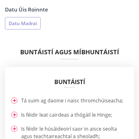
Datu Úis Roinnte
Datu Madraí
BUNTÁISTÍ AGUS MÍBHUNTÁISTÍ
BUNTÁISTÍ
Tá suim ag daoine i naisc thromchúiseacha;
Is féidir leat cairdeas a thógáil le Hinge;
Is féidir le húsáideoirí saor in aisce seolta
agus teachtaireachtaí a sheoladh;