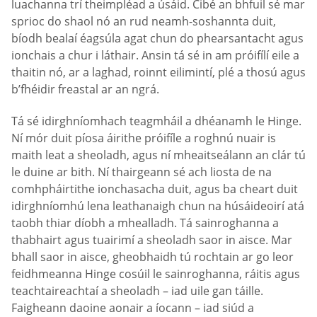
luachanna trí theimpléad a úsáid. Cibé an bhfuil sé mar
sprioc do shaol nó an rud neamh-soshannta duit,
bíodh bealaí éagsúla agat chun do phearsantacht agus
ionchais a chur i láthair. Ansin tá sé in am próifílí eile a
thaitin nó, ar a laghad, roinnt eilimintí, plé a thosú agus
b’fhéidir freastal ar an ngrá.
Tá sé idirghníomhach teagmháil a dhéanamh le Hinge.
Ní mór duit píosa áirithe próifíle a roghnú nuair is
maith leat a sheoladh, agus ní mheaitseálann an clár tú
le duine ar bith. Ní thairgeann sé ach liosta de na
comhpháirtithe ionchasacha duit, agus ba cheart duit
idirghníomhú lena leathanaigh chun na húsáideoirí atá
taobh thiar díobh a mhealladh. Tá sainroghanna a
thabhairt agus tuairimí a sheoladh saor in aisce. Mar
bhall saor in aisce, gheobhaidh tú rochtain ar go leor
feidhmeanna Hinge cosúil le sainroghanna, ráitis agus
teachtaireachtaí a sheoladh – iad uile gan táille.
Faigheann daoine aonair a íocann – iad siúd a