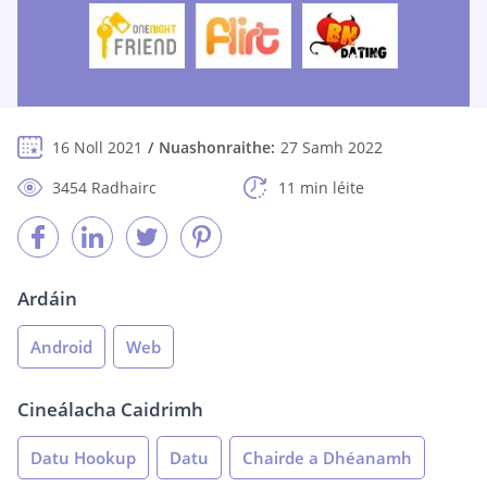
16 Noll 2021
Nuashonraithe:
27 Samh 2022
3454 Radhairc
11 min léite
Ardáin
Android
Web
Cineálacha Caidrimh
Datu Hookup
Datu
Chairde a Dhéanamh