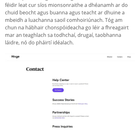
féidir leat cur síos mionsonraithe a dhéanamh ar do
chuid beocht agus buanna agus teacht ar dhuine a
mbeidh a luachanna saoil comhoiriúnach. Tóg am
chun na hábhair chonspóideacha go léir a fhreagairt
mar an teaghlach sa todhchaí, drugaí, taobhanna
láidre, nó do pháirtí idéalach.