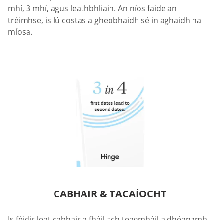
mhí, 3 mhí, agus leathbhliain. An níos faide an
tréimhse, is lú costas a gheobhaidh sé in aghaidh na
míosa.
CABHAIR & TACAÍOCHT
Is féidir leat cabhair a fháil ach teagmháil a dhéanamh