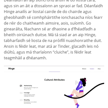
agus sin an áit a dtosaíonn an spraoi ar fad. Déanfaidh
Hinge anailís ar liostaí cairde de do chairde agus
gheobhaidh sé comhpháirtithe ionchasacha níos fearr
de réir do chaitheamh aimsire, aois, suíomh. Go
ginearálta, féachann sé ar dhaoine a d’fhéadfadh a
bheith oiriúnach duitse. Má tá siad ar an aip Hinge,
tabharfaidh sé liosta de na próifílí nuashonraithe duit.
Ansin is féidir leat, mar atá ar Tinder, glacadh leis nó
diúltú, agus má tharlaíonn “cluiche”, is féidir leat
teagmháil a dhéanamh.