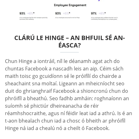
CLÁRÚ LE HINGE – AN BHFUIL SÉ AN-
ÉASCA?
Chun Hinge a iontráil, níl le déanamh agat ach do
chuntas Facebook a nascadh leis an aip. Céim sách
maith toisc go gcuidíonn sé le próifílí do chairde a
sheachaint sna moltaí. Ligeann an mheicníocht seo
duit do ghrianghraif Facebook a shioncronú chun do
phróifíl a bheathú. Seo fadhb amháin: roghnaíonn an
suíomh sé phictiúr dheireanacha de réir
réamhshocraithe, agus ní féidir leat iad a athrú. Is é an
t-aon bhealach chun iad a chosc ó bheith ar phróifíl
Hinge ná iad a chealú nó a cheilt ó Facebook.