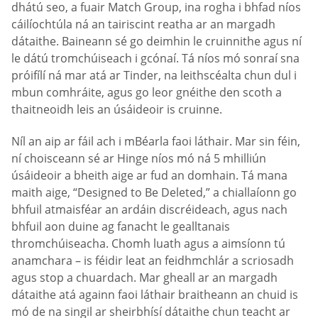
dhátú seo, a fuair Match Group, ina rogha i bhfad níos
cáilíochtúla ná an tairiscint reatha ar an margadh
dátaithe. Baineann sé go deimhin le cruinnithe agus ní
le dátú tromchúiseach i gcónaí. Tá níos mó sonraí sna
próifílí ná mar atá ar Tinder, na leithscéalta chun dul i
mbun comhráite, agus go leor gnéithe den scoth a
thaitneoidh leis an úsáideoir is cruinne.
Níl an aip ar fáil ach i mBéarla faoi láthair. Mar sin féin,
ní choisceann sé ar Hinge níos mó ná 5 mhilliún
úsáideoir a bheith aige ar fud an domhain. Tá mana
maith aige, “Designed to Be Deleted,” a chiallaíonn go
bhfuil atmaisféar an ardáin discréideach, agus nach
bhfuil aon duine ag fanacht le gealltanais
thromchúiseacha. Chomh luath agus a aimsíonn tú
anamchara – is féidir leat an feidhmchlár a scriosadh
agus stop a chuardach. Mar gheall ar an margadh
dátaithe atá againn faoi láthair braitheann an chuid is
mó de na singil ar sheirbhísí dátaithe chun teacht ar