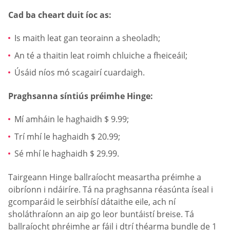
Cad ba cheart duit íoc as:
Is maith leat gan teorainn a sheoladh;
An té a thaitin leat roimh chluiche a fheiceáil;
Úsáid níos mó scagairí cuardaigh.
Praghsanna síntiús préimhe Hinge:
Mí amháin le haghaidh $ 9.99;
Trí mhí le haghaidh $ 20.99;
Sé mhí le haghaidh $ 29.99.
Tairgeann Hinge ballraíocht measartha préimhe a
oibríonn i ndáiríre. Tá na praghsanna réasúnta íseal i
gcomparáid le seirbhísí dátaithe eile, ach ní
sholáthraíonn an aip go leor buntáistí breise. Tá
ballraíocht phréimhe ar fáil i dtrí théarma bundle de 1