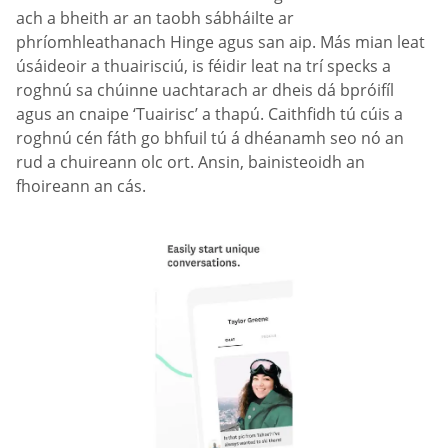
ach a bheith ar an taobh sábháilte ar
phríomhleathanach Hinge agus san aip. Más mian leat
úsáideoir a thuairisciú, is féidir leat na trí specks a
roghnú sa chúinne uachtarach ar dheis dá bpróifíl
agus an cnaipe ‘Tuairisc’ a thapú. Caithfidh tú cúis a
roghnú cén fáth go bhfuil tú á dhéanamh seo nó an
rud a chuireann olc ort. Ansin, bainisteoidh an
fhoireann an cás.