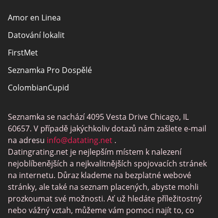
Amor en Linea
Datování lokalit
FirstMet
Seznamka Pro Dospělé
ColombianCupid
BBW Dating
Seznamka se nachází 4095 Vesta Drive Chicago, IL
MeetMindful
60657. V případě jakýchkoliv dotazů nám zašlete e-mail
Seznamka BDSM
na adresu
info@datating.net
.
Datingrating.net je nejlepším místem k nalezení
BBPeopleMeet
nejoblíbenějších a nejkvalitnějších spojovacích stránek
Stránky Sugar Daddy
na internetu. Důraz klademe na bezplatné webové
stránky, ale také na seznam placených, abyste mohli
JPeopleMeet
prozkoumat své možnosti. Ať už hledáte příležitostný
Trans Seznamka
nebo vážný vztah, můžeme vám pomoci najít to, co