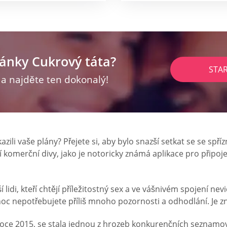
ránky Cukrový táta?
STA
z a najděte ten dokonalý!
azili vaše plány? Přejete si, aby bylo snazší setkat se se sp
omerční divy, jako je notoricky známá aplikace pro připojen
lidi, kteří chtějí příležitostný sex a ve vášnivém spojení n
oc nepotřebujete příliš mnoho pozornosti a odhodlání. Je z
roce 2015, se stala jednou z hrozeb konkurenčních seznamo