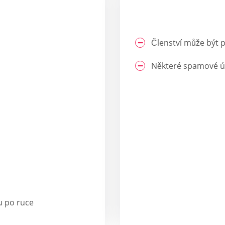
Členství může být p
Některé spamové úč
u po ruce