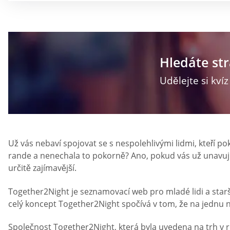
Hledáte st
Udělejte si kví
Už vás nebaví spojovat se s nespolehlivými lidmi, kteří pok
rande a nenechala to pokorně? Ano, pokud vás už unavují k
určitě zajímavější.
Together2Night je seznamovací web pro mladé lidi a starší 
celý koncept Together2Night spočívá v tom, že na jednu n
Společnost Together2Night, která byla uvedena na trh v 