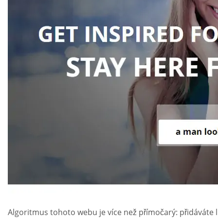
Algoritmus tohoto webu je více než přímočarý: přidáváte l