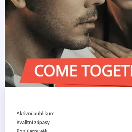
Aktivní publikum
Kvalitní zápasy
Populární věk