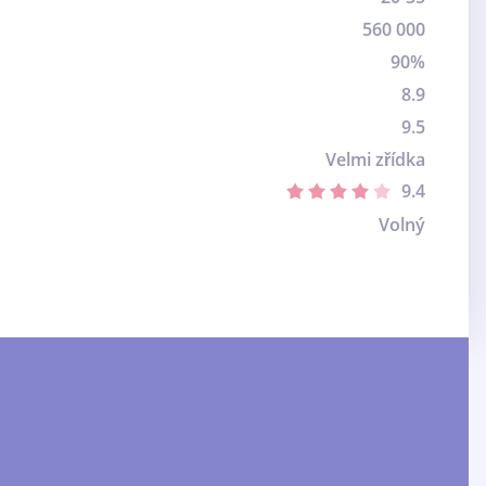
560 000
90%
8.9
9.5
Velmi zřídka
9.4
Volný