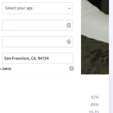
92%
89%
20-35