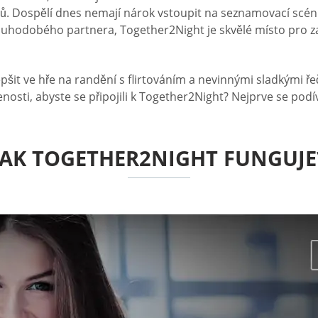
zců. Dospělí dnes nemají nárok vstoupit na seznamovací scénu,
 dlouhodobého partnera, Together2Night je skvělé místo pro z
pšit ve hře na randění s flirtováním a nevinnými sladkými ř
osti, abyste se připojili k Together2Night? Nejprve se podí
JAK TOGETHER2NIGHT FUNGUJE