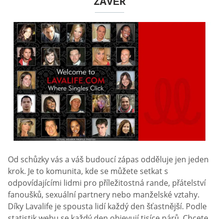
ZÁVĚR
Od schůzky vás a váš budoucí zápas odděluje jen jeden
krok. Je to komunita, kde se můžete setkat s
odpovídajícími lidmi pro příležitostná rande, přátelství
fanoušků, sexuální partnery nebo manželské vztahy.
Díky Lavalife je spousta lidí každý den šťastnější. Podle
statistik webu se každý den objevují tisíce párů. Chcete