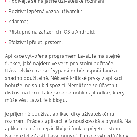
Podívejte se na jasné uživatelské rozhraní;
Pozitivní zpětná vazba uživatelů;
Zdarma;
Přístupné na zařízeních iOS a Android;
Efektivní přejetí prstem.
Aplikace vytvořená programem LavaLife má stejné
funkce, jaké najdete ve verzi pro stolní počítače.
Uživatelské rozhraní vypadá dobře uspořádané a
snadno použitelné. Některé kritické prvky v aplikaci
bohužel nejsou k dispozici. Nemůžete se účastnit
diskusí na fóru. Také jsme nemohli najít odkaz, který
může vést LavaLife k blogu.
Je příjemné používat aplikaci díky uživatelskému
rozhraní. Práce s aplikací je fanouškovská a plynulá. Na
aplikaci se nám nejvíc líbí její funkce přejetí prstem.
Najdete jej v části „LavaLounge“. Funkce vyhledá členy,