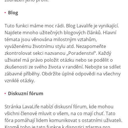
Blog
Tuto funkci máme moc rádi. Blog Lavalife je vynikající.
Najdete mnoho užitečných blogových článků. Hlavní
témata jsou věnována milostným vztahům,
vyváženému životnímu stylu atd. Nezapomeňte
zkontrolovat sekci nazvanou „Poradenství“. Každý
uživatel má právo položit otázku nebo se podělit o
zkušenosti ze svého života v randění. Nebojte se sdílet
zábavné příběhy. Obdržíte úplné odpovědi na všechny
vzniklé otázky.
Diskuzní fórum
Stránka LavaLife nabízí diskusní fórum, kde mohou
všichni členové mluvit o všem, na co mají chuť. Tato
fóra pomáhají lidem komunikovat s ostatními uživateli.
Kromě toho je tato funkce k dispozici zdarma pro