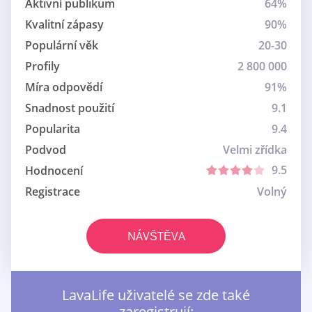
Aktivní publikum
64%
Kvalitní zápasy
90%
Populární věk
20-30
Profily
2 800 000
Míra odpovědí
91%
Snadnost použití
9.1
Popularita
9.4
Podvod
Velmi zřídka
9.5
Hodnocení
Registrace
Volný
NÁVŠTĚVA
LavaLife uživatelé se zde také
zaregistrují: