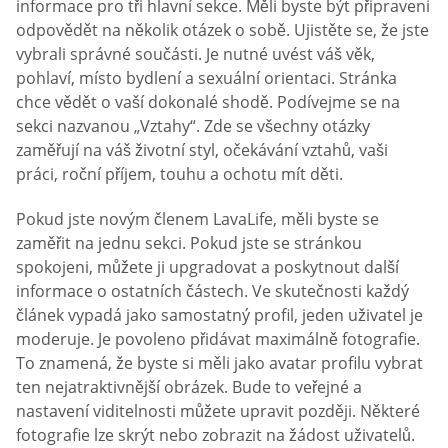
informace pro tři hlavní sekce. Měli byste být připraveni
odpovědět na několik otázek o sobě. Ujistěte se, že jste
vybrali správné součásti. Je nutné uvést váš věk,
pohlaví, místo bydlení a sexuální orientaci. Stránka
chce vědět o vaší dokonalé shodě. Podívejme se na
sekci nazvanou „Vztahy“. Zde se všechny otázky
zaměřují na váš životní styl, očekávání vztahů, vaši
práci, roční příjem, touhu a ochotu mít děti.
Pokud jste novým členem LavaLife, měli byste se
zaměřit na jednu sekci. Pokud jste se stránkou
spokojeni, můžete ji upgradovat a poskytnout další
informace o ostatních částech. Ve skutečnosti každý
článek vypadá jako samostatný profil, jeden uživatel je
moderuje. Je povoleno přidávat maximálně fotografie.
To znamená, že byste si měli jako avatar profilu vybrat
ten nejatraktivnější obrázek. Bude to veřejné a
nastavení viditelnosti můžete upravit později. Některé
fotografie lze skrýt nebo zobrazit na žádost uživatelů.