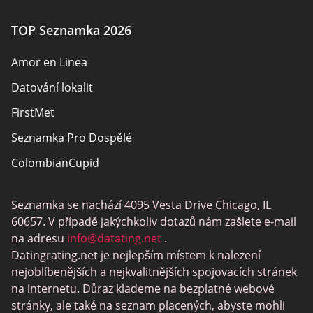
TOP Seznamka 2026
Amor en Linea
Datování lokalit
FirstMet
Seznamka Pro Dospělé
ColombianCupid
BBW Dating
Seznamka se nachází 4095 Vesta Drive Chicago, IL
MeetMindful
60657. V případě jakýchkoliv dotazů nám zašlete e-mail
Seznamka BDSM
na adresu
info@datating.net
.
Datingrating.net je nejlepším místem k nalezení
BBPeopleMeet
nejoblíbenějších a nejkvalitnějších spojovacích stránek
Stránky Sugar Daddy
na internetu. Důraz klademe na bezplatné webové
stránky, ale také na seznam placených, abyste mohli