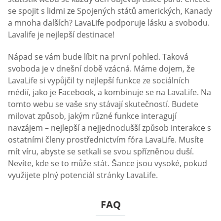
se spojit s lidmi ze Spojených států amerických, Kanady
a mnoha dalších? LavaLife podporuje lásku a svobodu.
Lavalife je nejlepší destinace!
Nápad se vám bude líbit na první pohled. Taková
svoboda je v dnešní době vzácná. Máme dojem, že
LavaLife si vypůjčil ty nejlepší funkce ze sociálních
médií, jako je Facebook, a kombinuje se na LavaLife. Na
tomto webu se vaše sny stávají skutečností. Budete
milovat způsob, jakým různé funkce interagují
navzájem – nejlepší a nejjednodušší způsob interakce s
ostatními členy prostřednictvím fóra LavaLife. Musíte
mít víru, abyste se setkali se svou spřízněnou duší.
Nevíte, kde se to může stát. Šance jsou vysoké, pokud
využijete plný potenciál stránky LavaLife.
FAQ