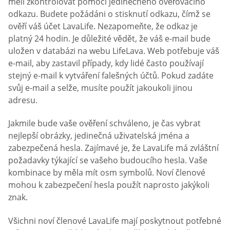
měli zkontrolovat pomocí jedinečného ověřovacího
odkazu. Budete požádáni o stisknutí odkazu, čímž se
ověří váš účet LavaLife. Nezapomeňte, že odkaz je
platný 24 hodin. Je důležité vědět, že váš e-mail bude
uložen v databázi na webu LifeLava. Web potřebuje váš
e-mail, aby zastavil případy, kdy lidé často používají
stejný e-mail k vytváření falešných účtů. Pokud zadáte
svůj e-mail a selže, musíte použít jakoukoli jinou
adresu.
Jakmile bude vaše ověření schváleno, je čas vybrat
nejlepší obrázky, jedinečná uživatelská jména a
zabezpečená hesla. Zajímavé je, že LavaLife má zvláštní
požadavky týkající se vašeho budoucího hesla. Vaše
kombinace by měla mít osm symbolů. Noví členové
mohou k zabezpečení hesla použít naprosto jakýkoli
znak.
Všichni noví členové LavaLife mají poskytnout potřebné