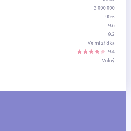
3 000 000
90%
9.6
9.3
Velmi zřídka
9.4
Volný