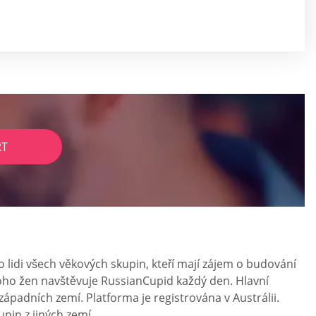
RT
o lidi všech věkových skupin, kteří mají zájem o budování
oho žen navštěvuje RussianCupid každý den. Hlavní
ápadních zemí. Platforma je registrována v Austrálii.
upin z jiných zemí.