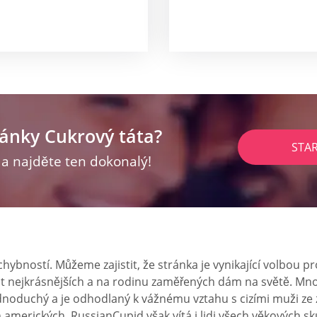
ránky Cukrový táta?
STA
z a najděte ten dokonalý!
ybností. Můžeme zajistit, že stránka je vynikající volbou pr
st nejkrásnějších a na rodinu zaměřených dám na světě. Mn
dnoduchý a je odhodlaný k vážnému vztahu s cizími muži ze z
h amerických. RussianCupid však vítá i lidi všech věkových sk