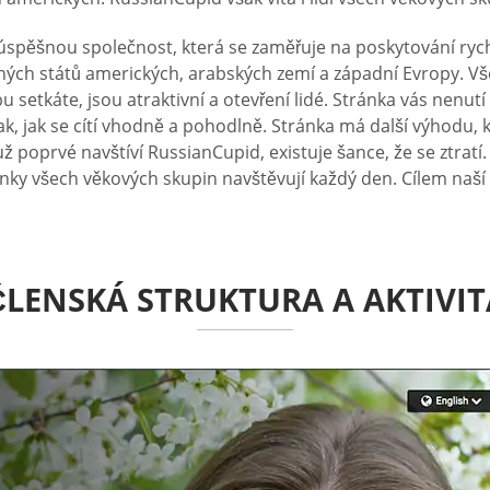
úspěšnou společnost, která se zaměřuje na poskytování ryc
ých států amerických, arabských zemí a západní Evropy. Vš
setkáte, jsou atraktivní a otevření lidé. Stránka vás nenutí
k, jak se cítí vhodně a pohodlně. Stránka má další výhodu,
ž poprvé navštíví RussianCupid, existuje šance, že se ztrat
ránky všech věkových skupin navštěvují každý den. Cílem na
ČLENSKÁ STRUKTURA A AKTIVIT