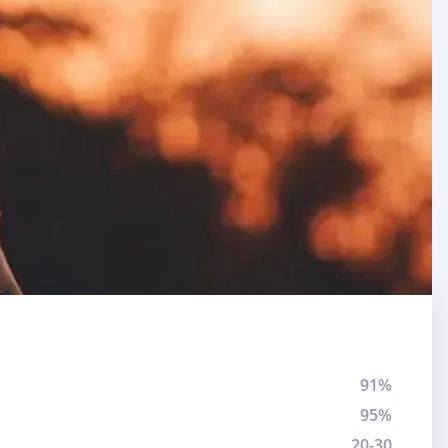
91%
95%
20-30