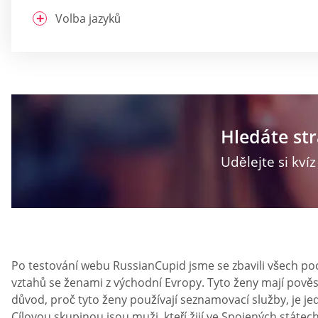
Volba jazyků
Hledáte st
Udělejte si kví
Po testování webu RussianCupid jsme se zbavili všech poch
vztahů se ženami z východní Evropy. Tyto ženy mají pově
důvod, proč tyto ženy používají seznamovací služby, je je
Cílovou skupinou jsou muži, kteří žijí ve Spojených státec