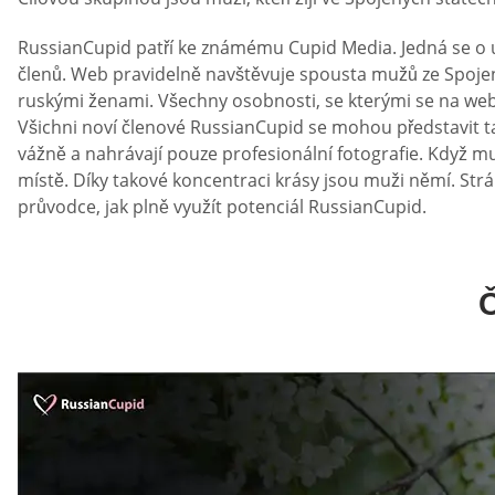
RussianCupid patří ke známému Cupid Media. Jedná se o 
členů. Web pravidelně navštěvuje spousta mužů ze Spojen
ruskými ženami. Všechny osobnosti, se kterými se na webu 
Všichni noví členové RussianCupid se mohou představit ta
vážně a nahrávají pouze profesionální fotografie. Když mu
místě. Díky takové koncentraci krásy jsou muži němí. St
průvodce, jak plně využít potenciál RussianCupid.