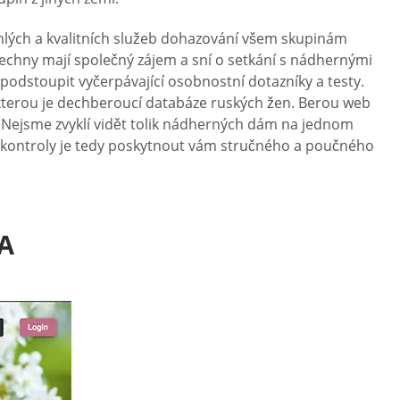
hlých a kvalitních služeb dohazování všem skupinám
echny mají společný zájem a sní o setkání s nádhernými
 podstoupit vyčerpávající osobnostní dotazníky a testy.
 kterou je dechberoucí databáze ruských žen. Berou web
í. Nejsme zvyklí vidět tolik nádherných dám na jednom
ší kontroly je tedy poskytnout vám stručného a poučného
A