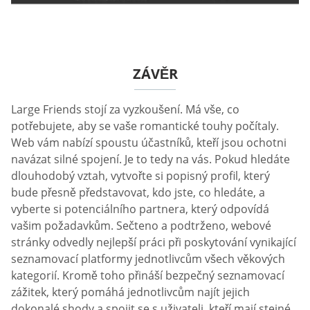
ZÁVĚR
Large Friends stojí za vyzkoušení. Má vše, co
potřebujete, aby se vaše romantické touhy počítaly.
Web vám nabízí spoustu účastníků, kteří jsou ochotni
navázat silné spojení. Je to tedy na vás. Pokud hledáte
dlouhodobý vztah, vytvořte si popisný profil, který
bude přesně představovat, kdo jste, co hledáte, a
vyberte si potenciálního partnera, který odpovídá
vašim požadavkům. Sečteno a podtrženo, webové
stránky odvedly nejlepší práci při poskytování vynikající
seznamovací platformy jednotlivcům všech věkových
kategorií. Kromě toho přináší bezpečný seznamovací
zážitek, který pomáhá jednotlivcům najít jejich
dokonalé shody a spojit se s uživateli, kteří mají stejné