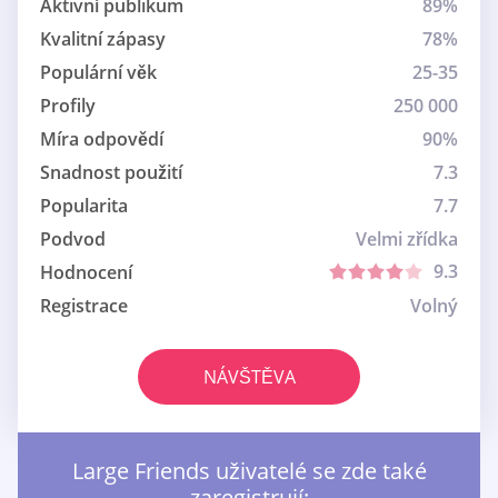
Aktivní publikum
89%
Kvalitní zápasy
78%
Populární věk
25-35
Profily
250 000
Míra odpovědí
90%
Snadnost použití
7.3
Popularita
7.7
Podvod
Velmi zřídka
9.3
Hodnocení
Registrace
Volný
NÁVŠTĚVA
Large Friends uživatelé se zde také
zaregistrují: