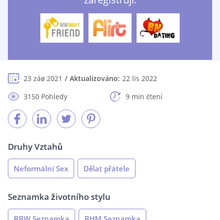
23 záø 2021
Aktualizováno:
22 lis 2022
3150 Pohledy
9 min čtení
Druhy Vztahů
Neformální Sex
Dělat přátele
Seznamka životního stylu
BBW Seznamka
BHM Seznamka