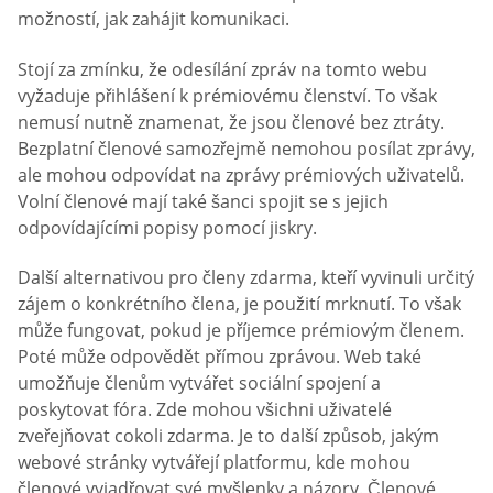
možností, jak zahájit komunikaci.
Stojí za zmínku, že odesílání zpráv na tomto webu
vyžaduje přihlášení k prémiovému členství. To však
nemusí nutně znamenat, že jsou členové bez ztráty.
Bezplatní členové samozřejmě nemohou posílat zprávy,
ale mohou odpovídat na zprávy prémiových uživatelů.
Volní členové mají také šanci spojit se s jejich
odpovídajícími popisy pomocí jiskry.
Další alternativou pro členy zdarma, kteří vyvinuli určitý
zájem o konkrétního člena, je použití mrknutí. To však
může fungovat, pokud je příjemce prémiovým členem.
Poté může odpovědět přímou zprávou. Web také
umožňuje členům vytvářet sociální spojení a
poskytovat fóra. Zde mohou všichni uživatelé
zveřejňovat cokoli zdarma. Je to další způsob, jakým
webové stránky vytvářejí platformu, kde mohou
členové vyjadřovat své myšlenky a názory. Členové