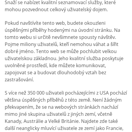
Snaží se nabízet kvalitní seznamovací služby, které
mohou pozvednout celkový uživatelský dojem.
Pokud navštívíte tento web, budete okouzleni
úspěšnými příběhy hodenými na úvodní stránku. Na
tomto webu si určitě nevšimnete spousty návštěv.
Pojme miliony uživatelů, kteří nemohou váhat a šířit
dobré jméno. Tento web se může pochlubit velkou
uživatelskou základnou. Jeho kvalitní služba poskytuje
uvolněné prostředí, kde můžete komunikovat,
zapojovat se a budovat dlouhodobý vztah bez
zastrašování.
S více než 350 000 uživateli pocházejícími z USA pochází
většina úspěšných příběhů z této země. Není žádným
překvapením, že se na webových stránkách nachází
mimo jiné skupina uživatelů z jiných zemí, včetně
Kanady, Austrálie a Velké Británie. Najdete zde také
další neanglicky mluvící uživatele ze zemí jako Francie,