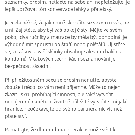
seznamky, prosím, netlačte na sebe ani nepřetěžujte. Je
lepší udržovat tón konverzace lehký a přátelský.
Je zcela běžné, že jako muž skončíte se sexem u vás, ne
u ní. Zajistěte, aby byl váš pokoj čistý. Mějte ve svém
pokoji dva ručníky a matrace by měla být pohodlná. Je
výhodné mít spoustu polštářů nebo polštářů. Ujistěte
se, že zásuvka vaší skříňky obsahuje alespoň balíček
kondomů. V takových technikách seznamování je
bezpečnost zásadní.
Při příležitostném sexu se prosím nenutte, abyste
zkoušeli něco, co vám není příjemné. Může to nejen
zkazit jiskru probíhající činnosti, ale také vytvořit
nepříjemné napětí. Je životně důležité vytvořit si nějaké
hranice, neočekávejte od svého partnera nic víc než
přátelství.
Pamatujte, že dlouhodobá interakce může vést k