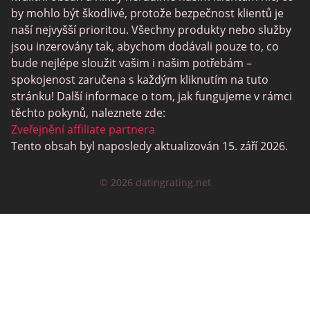
Lesbické Seznamky
by mohlo být škodlivé, protože bezpečnost klientů je
naší nejvyšší prioritou. Všechny produkty nebo služby
Černé Datování Lokalit
jsou inzerovány tak, abychom dodávali pouze to, co
SugarDaddyMeet
bude nejlépe sloužit vašim i našim potřebám –
spokojenost zaručena s každým kliknutím na tuto
LatinAmericanCupid
stránku! Další informace o tom, jak fungujeme v rámci
CatholicMatch
těchto pokynů, naleznete zde:
Zveřejnění affiliate partnera
Tento obsah byl naposledy aktualizován 15. září 2026.
© 2026 datingrating.net