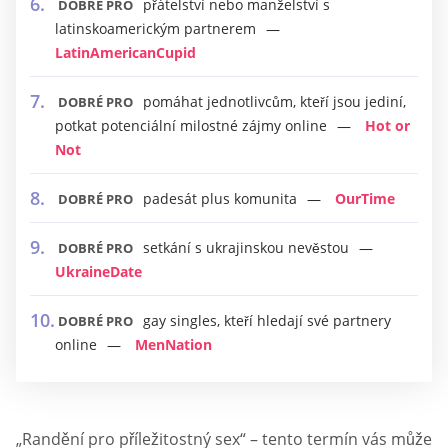
přátelství nebo manželství s
DOBRÉ PRO
latinskoamerickým partnerem
LatinAmericanCupid
pomáhat jednotlivcům, kteří jsou jediní,
DOBRÉ PRO
potkat potenciální milostné zájmy online
Hot or
Not
padesát plus komunita
OurTime
DOBRÉ PRO
setkání s ukrajinskou nevěstou
DOBRÉ PRO
UkraineDate
gay singles, kteří hledají své partnery
DOBRÉ PRO
online
MenNation
„Randění pro příležitostný sex“ – tento termín vás může