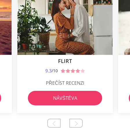
FLIRT
9.3
/10
PŘEČÍST RECENZI
NÁVŠTĚVA