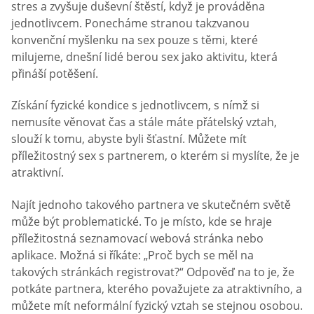
stres a zvyšuje duševní štěstí, když je prováděna
jednotlivcem. Ponecháme stranou takzvanou
konvenční myšlenku na sex pouze s těmi, které
milujeme, dnešní lidé berou sex jako aktivitu, která
přináší potěšení.
Získání fyzické kondice s jednotlivcem, s nímž si
nemusíte věnovat čas a stále máte přátelský vztah,
slouží k tomu, abyste byli šťastní. Můžete mít
příležitostný sex s partnerem, o kterém si myslíte, že je
atraktivní.
Najít jednoho takového partnera ve skutečném světě
může být problematické. To je místo, kde se hraje
příležitostná seznamovací webová stránka nebo
aplikace. Možná si říkáte: „Proč bych se měl na
takových stránkách registrovat?“ Odpověď na to je, že
potkáte partnera, kterého považujete za atraktivního, a
můžete mít neformální fyzický vztah se stejnou osobou.