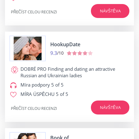
NÁVŠTĚVA
PŘEČÍST CELOU RECENZI
HookupDate
9.3
/10
DOBRÉ PRO
Finding and dating an attractive
Russian and Ukrainian ladies
Míra podpory
5 of 5
MÍRA ÚSPĚCHU
5 of 5
NÁVŠTĚVA
PŘEČÍST CELOU RECENZI
Book of