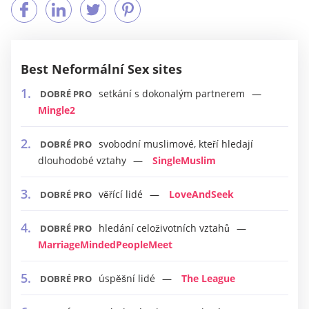
Best Neformální Sex sites
setkání s dokonalým partnerem
DOBRÉ PRO
Mingle2
svobodní muslimové, kteří hledají
DOBRÉ PRO
dlouhodobé vztahy
SingleMuslim
věřící lidé
LoveAndSeek
DOBRÉ PRO
hledání celoživotních vztahů
DOBRÉ PRO
MarriageMindedPeopleMeet
úspěšní lidé
The League
DOBRÉ PRO