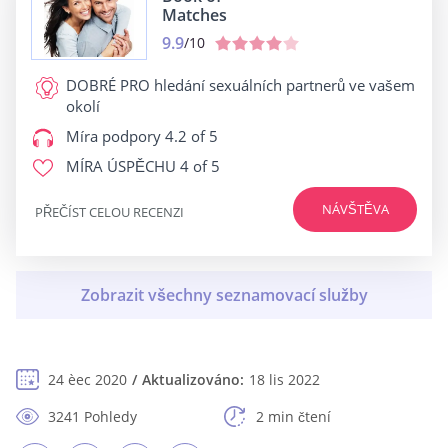
Matches
9.9
/10
DOBRÉ PRO
hledání sexuálních partnerů ve vašem
okolí
Míra podpory
4.2 of 5
MÍRA ÚSPĚCHU
4 of 5
NÁVŠTĚVA
PŘEČÍST CELOU RECENZI
24 èec 2020
Aktualizováno:
18 lis 2022
3241 Pohledy
2 min čtení