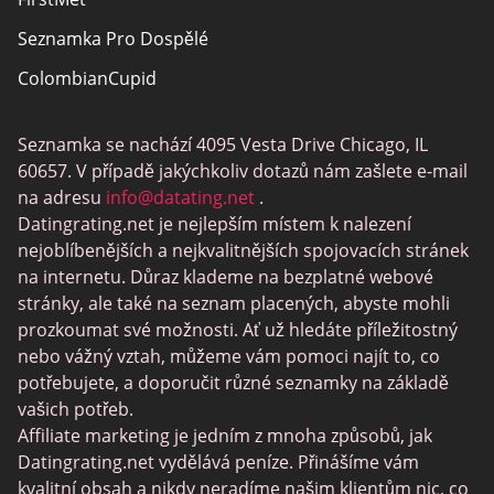
Seznamka Pro Dospělé
ColombianCupid
BBW Dating
Seznamka se nachází 4095 Vesta Drive Chicago, IL
MeetMindful
60657. V případě jakýchkoliv dotazů nám zašlete e-mail
Seznamka BDSM
na adresu
info@datating.net
.
Datingrating.net je nejlepším místem k nalezení
BBPeopleMeet
nejoblíbenějších a nejkvalitnějších spojovacích stránek
Stránky Sugar Daddy
na internetu. Důraz klademe na bezplatné webové
stránky, ale také na seznam placených, abyste mohli
JPeopleMeet
prozkoumat své možnosti. Ať už hledáte příležitostný
Trans Seznamka
nebo vážný vztah, můžeme vám pomoci najít to, co
potřebujete, a doporučit různé seznamky na základě
Senior Datování Lokalit
vašich potřeb.
MyLOL
Affiliate marketing je jedním z mnoha způsobů, jak
Datingrating.net vydělává peníze. Přinášíme vám
Gay Seznamka
kvalitní obsah a nikdy neradíme našim klientům nic, co