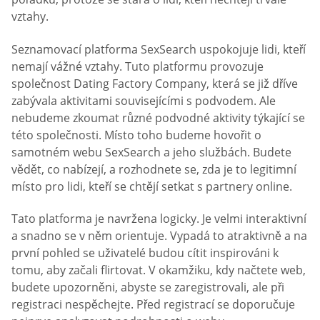
vztahy.
Seznamovací platforma SexSearch uspokojuje lidi, kteří
nemají vážné vztahy. Tuto platformu provozuje
společnost Dating Factory Company, která se již dříve
zabývala aktivitami souvisejícími s podvodem. Ale
nebudeme zkoumat různé podvodné aktivity týkající se
této společnosti. Místo toho budeme hovořit o
samotném webu SexSearch a jeho službách. Budete
vědět, co nabízejí, a rozhodnete se, zda je to legitimní
místo pro lidi, kteří se chtějí setkat s partnery online.
Tato platforma je navržena logicky. Je velmi interaktivní
a snadno se v něm orientuje. Vypadá to atraktivně a na
první pohled se uživatelé budou cítit inspirováni k
tomu, aby začali flirtovat. V okamžiku, kdy načtete web,
budete upozorněni, abyste se zaregistrovali, ale při
registraci nespěchejte. Před registrací se doporučuje