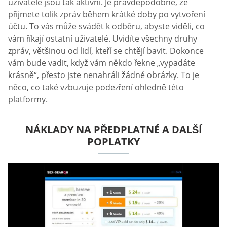
uživatelé jsou tak aktivní. Je pravděpodobné, že
přijmete tolik zpráv během krátké doby po vytvoření
účtu. To vás může svádět k odběru, abyste viděli, co
vám říkají ostatní uživatelé. Uvidíte všechny druhy
zpráv, většinou od lidí, kteří se chtějí bavit. Dokonce
vám bude vadit, když vám někdo řekne „vypadáte
krásně“, přesto jste nenahráli žádné obrázky. To je
něco, co také vzbuzuje podezření ohledně této
platformy.
NÁKLADY NA PŘEDPLATNÉ A DALŠÍ
POPLATKY