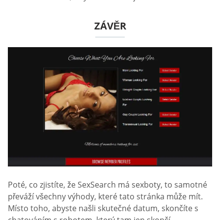
ZÁVĚR
Poté, co zjistíte, že SexSearch má sexboty, to samotné
převáží všechny výhody, které tato stránka může mít.
Místo toho, abyste našli skutečné datum, skončíte s
chatováním s robotem, který tam jen skončí,