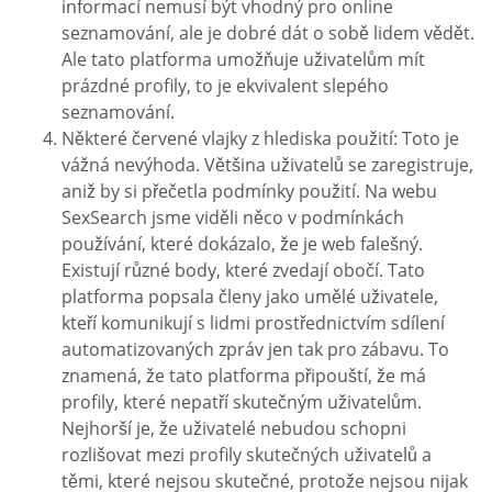
informací nemusí být vhodný pro online
seznamování, ale je dobré dát o sobě lidem vědět.
Ale tato platforma umožňuje uživatelům mít
prázdné profily, to je ekvivalent slepého
seznamování.
Některé červené vlajky z hlediska použití: Toto je
vážná nevýhoda. Většina uživatelů se zaregistruje,
aniž by si přečetla podmínky použití. Na webu
SexSearch jsme viděli něco v podmínkách
používání, které dokázalo, že je web falešný.
Existují různé body, které zvedají obočí. Tato
platforma popsala členy jako umělé uživatele,
kteří komunikují s lidmi prostřednictvím sdílení
automatizovaných zpráv jen tak pro zábavu. To
znamená, že tato platforma připouští, že má
profily, které nepatří skutečným uživatelům.
Nejhorší je, že uživatelé nebudou schopni
rozlišovat mezi profily skutečných uživatelů a
těmi, které nejsou skutečné, protože nejsou nijak