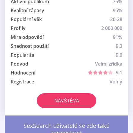
Aktivní publikum
75%
Kvalitní zápasy
95%
Populární věk
20-28
Profily
2 000 000
Míra odpovědí
91%
Snadnost použití
9.3
Popularita
9.0
Podvod
Velmi zřídka
9.1
Hodnocení
Registrace
Volný
NÁVŠTĚVA
SexSearch uživatelé se zde také
zaregistrují: