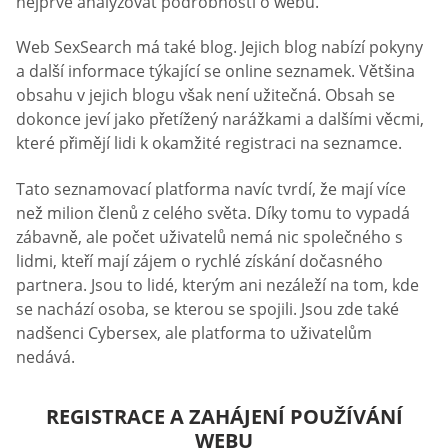
nejprve analyzovat podrobnosti o webu.
Web SexSearch má také blog. Jejich blog nabízí pokyny
a další informace týkající se online seznamek. Většina
obsahu v jejich blogu však není užitečná. Obsah se
dokonce jeví jako přetížený narážkami a dalšími věcmi,
které přimějí lidi k okamžité registraci na seznamce.
Tato seznamovací platforma navíc tvrdí, že mají více
než milion členů z celého světa. Díky tomu to vypadá
zábavně, ale počet uživatelů nemá nic společného s
lidmi, kteří mají zájem o rychlé získání dočasného
partnera. Jsou to lidé, kterým ani nezáleží na tom, kde
se nachází osoba, se kterou se spojili. Jsou zde také
nadšenci Cybersex, ale platforma to uživatelům
nedává.
REGISTRACE A ZAHÁJENÍ POUŽÍVÁNÍ
WEBU