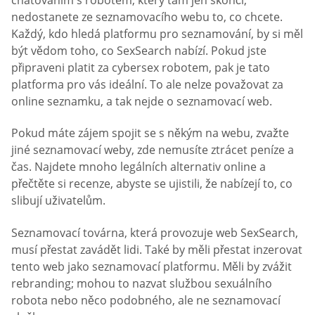
nedostanete ze seznamovacího webu to, co chcete.
Každý, kdo hledá platformu pro seznamování, by si měl
být vědom toho, co SexSearch nabízí. Pokud jste
připraveni platit za cybersex robotem, pak je tato
platforma pro vás ideální. To ale nelze považovat za
online seznamku, a tak nejde o seznamovací web.
Pokud máte zájem spojit se s někým na webu, zvažte
jiné seznamovací weby, zde nemusíte ztrácet peníze a
čas. Najdete mnoho legálních alternativ online a
přečtěte si recenze, abyste se ujistili, že nabízejí to, co
slibují uživatelům.
Seznamovací továrna, která provozuje web SexSearch,
musí přestat zavádět lidi. Také by měli přestat inzerovat
tento web jako seznamovací platformu. Měli by zvážit
rebranding; mohou to nazvat službou sexuálního
robota nebo něco podobného, ale ne seznamovací