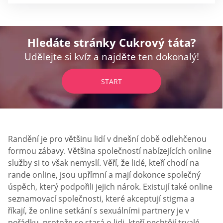
Hledáte stránky Cukrový táta?
Udělejte si kvíz a najděte ten dokonalý!
START
Randění je pro většinu lidí v dnešní době odlehčenou
formou zábavy. Většina společností nabízejících online
služby si to však nemyslí. Věří, že lidé, kteří chodí na
rande online, jsou upřímní a mají dokonce společný
úspěch, který podpořili jejich nárok. Existují také online
seznamovací společnosti, které akceptují stigma a
říkají, že online setkání s sexuálními partnery je v
pořádku, protože se stará o lidi, kteří nechtějí trvalé