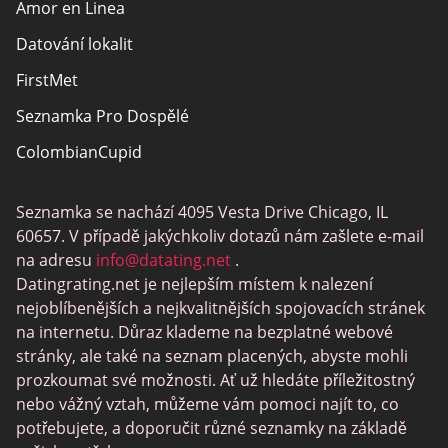
Amor en Linea
Datování lokalit
FirstMet
Seznamka Pro Dospělé
ColombianCupid
BBW Dating
Seznamka se nachází 4095 Vesta Drive Chicago, IL
MeetMindful
60657. V případě jakýchkoliv dotazů nám zašlete e-mail
Seznamka BDSM
na adresu
info@datating.net
.
Datingrating.net je nejlepším místem k nalezení
BBPeopleMeet
nejoblíbenějších a nejkvalitnějších spojovacích stránek
Stránky Sugar Daddy
na internetu. Důraz klademe na bezplatné webové
stránky, ale také na seznam placených, abyste mohli
JPeopleMeet
prozkoumat své možnosti. Ať už hledáte příležitostný
Trans Seznamka
nebo vážný vztah, můžeme vám pomoci najít to, co
potřebujete, a doporučit různé seznamky na základě
Senior Datování Lokalit