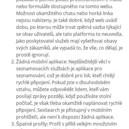
nebo formuláře dostupného na tomto webu.
Možnost okamžitého chatu nebo horká linka
nejsou nabízeny. Je také dobré, když web uvádí
dobu, po kterou může trvat zpětná vazba týkající
se obav uživatelů, ale tato platforma to neuvedla.
Jako poskytovatel služeb mají vyšetřovat obavy
svých zákazníků, ale vypadá to, že vše, co dělají, je
prostě ignorují.
Žádná mobilní aplikace: Nejdůležitější věcí v
seznamovacích službách je aplikace pro
seznamování, což je dobré pro lidi, kteří chtějí
rychlé připojení. Pokud jste v dlouhodobém
vztahu, můžete odpovědět lidem, kteří vám
posílají zprávy později, když používáte stolní
počítač. Je však třeba okamžitě naplánovat rychlé
připojení. SexSearch je přístupný v mobilním
prohlížeči, ale není k dispozici žádná aplikace.
Špatné profily: Profil s příliš velkým množstvím