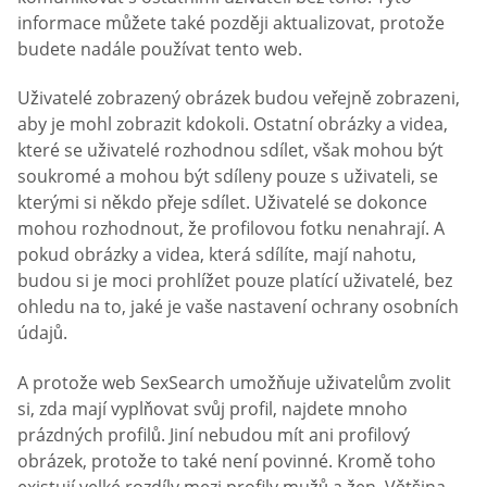
informace můžete také později aktualizovat, protože
budete nadále používat tento web.
Uživatelé zobrazený obrázek budou veřejně zobrazeni,
aby je mohl zobrazit kdokoli. Ostatní obrázky a videa,
které se uživatelé rozhodnou sdílet, však mohou být
soukromé a mohou být sdíleny pouze s uživateli, se
kterými si někdo přeje sdílet. Uživatelé se dokonce
mohou rozhodnout, že profilovou fotku nenahrají. A
pokud obrázky a videa, která sdílíte, mají nahotu,
budou si je moci prohlížet pouze platící uživatelé, bez
ohledu na to, jaké je vaše nastavení ochrany osobních
údajů.
A protože web SexSearch umožňuje uživatelům zvolit
si, zda mají vyplňovat svůj profil, najdete mnoho
prázdných profilů. Jiní nebudou mít ani profilový
obrázek, protože to také není povinné. Kromě toho
existují velké rozdíly mezi profily mužů a žen. Většina