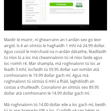
Maidir le muirir, ní ghearrann an t-ardán seo go leor
airgid. Is é an síntiús le haghaidh 1 mhí ná 24.99 dollar.
Agus cosúil le mórchuid na n-ardán dátaithe, féadfaidh
tú níos lú a íoc má cheannaíonn tú ré níos faide agus
íoc roimh ré. Mar shampla, má roghnaíonn tú íoc ar
feadh 3 mhí, íocfaidh tú 59.95 dollar san iomlán atá
comhionann le 19.99 dollar gach mí. Agus má
roghnaíonn tú síntiús 6 mhí a fháil, laghdóidh an
costas a thuilleadh. Cosnaíonn an síntiús seo 89.95
dollar atá comhionann le 14.99 dollar gach mí.
Má roghnaíonn tú 14.00 dollar eile a íoc gach mí, beidh
tú in ann breiseán VIP a íoc. Cuirfidh sé seo béim ar