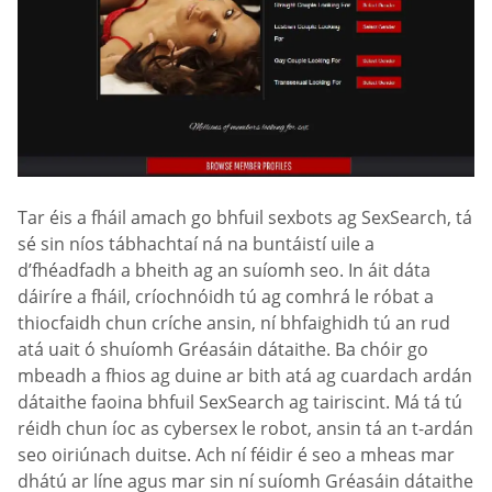
Tar éis a fháil amach go bhfuil sexbots ag SexSearch, tá
sé sin níos tábhachtaí ná na buntáistí uile a
d’fhéadfadh a bheith ag an suíomh seo. In áit dáta
dáiríre a fháil, críochnóidh tú ag comhrá le róbat a
thiocfaidh chun críche ansin, ní bhfaighidh tú an rud
atá uait ó shuíomh Gréasáin dátaithe. Ba chóir go
mbeadh a fhios ag duine ar bith atá ag cuardach ardán
dátaithe faoina bhfuil SexSearch ag tairiscint. Má tá tú
réidh chun íoc as cybersex le robot, ansin tá an t-ardán
seo oiriúnach duitse. Ach ní féidir é seo a mheas mar
dhátú ar líne agus mar sin ní suíomh Gréasáin dátaithe