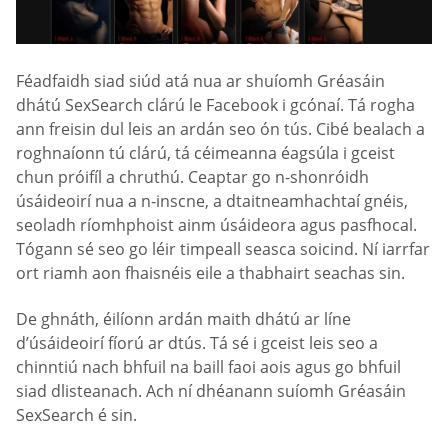
Féadfaidh siad siúd atá nua ar shuíomh Gréasáin
dhátú SexSearch clárú le Facebook i gcónaí. Tá rogha
ann freisin dul leis an ardán seo ón tús. Cibé bealach a
roghnaíonn tú clárú, tá céimeanna éagsúla i gceist
chun próifíl a chruthú. Ceaptar go n-shonróidh
úsáideoirí nua a n-inscne, a dtaitneamhachtaí gnéis,
seoladh ríomhphoist ainm úsáideora agus pasfhocal.
Tógann sé seo go léir timpeall seasca soicind. Ní iarrfar
ort riamh aon fhaisnéis eile a thabhairt seachas sin.
De ghnáth, éilíonn ardán maith dhátú ar líne
d’úsáideoirí fíorú ar dtús. Tá sé i gceist leis seo a
chinntiú nach bhfuil na baill faoi aois agus go bhfuil
siad dlisteanach. Ach ní dhéanann suíomh Gréasáin
SexSearch é sin.