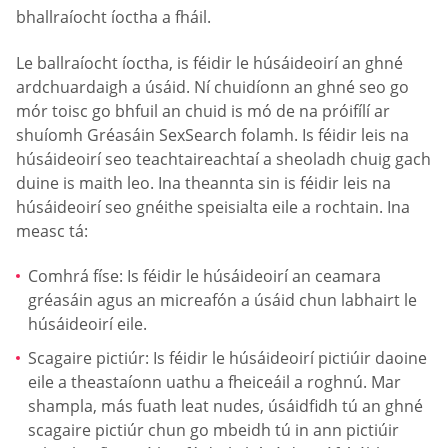
bhallraíocht íoctha a fháil.
Le ballraíocht íoctha, is féidir le húsáideoirí an ghné
ardchuardaigh a úsáid. Ní chuidíonn an ghné seo go
mór toisc go bhfuil an chuid is mó de na próifílí ar
shuíomh Gréasáin SexSearch folamh. Is féidir leis na
húsáideoirí seo teachtaireachtaí a sheoladh chuig gach
duine is maith leo. Ina theannta sin is féidir leis na
húsáideoirí seo gnéithe speisialta eile a rochtain. Ina
measc tá:
Comhrá físe: Is féidir le húsáideoirí an ceamara
gréasáin agus an micreafón a úsáid chun labhairt le
húsáideoirí eile.
Scagaire pictiúr: Is féidir le húsáideoirí pictiúir daoine
eile a theastaíonn uathu a fheiceáil a roghnú. Mar
shampla, más fuath leat nudes, úsáidfidh tú an ghné
scagaire pictiúr chun go mbeidh tú in ann pictiúir