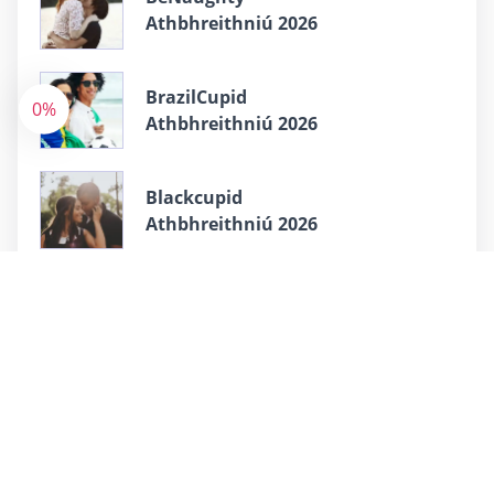
Athbhreithniú 2026
BrazilCupid
0%
Athbhreithniú 2026
Blackcupid
Athbhreithniú 2026
CharmDate
Athbhreithniú 2026
Comhroinn ar shóisialta