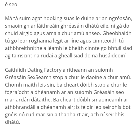
é seo.
Má tá suim agat hooking suas le duine ar an ngréasán,
smaoinigh ar láithreáin ghréasáin dhátú eile, ní gá do
chuid airgid agus ama a chur amú anseo. Gheobhaidh
tú go leor roghanna legit ar líne agus cinnteoidh tú
athbhreithnithe a léamh le bheith cinnte go bhfuil siad
ag tairiscint na rudaí a gheall siad do na húsáideoirí.
Caithfidh Dating Factory a ritheann an suíomh
Gréasáin SexSearch stop a chur le daoine a chur amú.
Chomh maith leis sin, ba cheart dóibh stop a chur le
fógraíocht a dhéanamh ar an suíomh Gréasáin seo
mar ardán dátaithe. Ba cheart dóibh smaoineamh ar
athbhrandáil a dhéanamh air; is féidir leo seirbhís bot
gnéis nó rud mar sin a thabhairt air, ach ní seirbhís
dhátú.