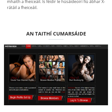
mhaith a fheiceáil. Is féidir le húsáideoirí fiú ábhar X-
rátáil a fheiceáil.
AN TAITHÍ CUMARSÁIDE