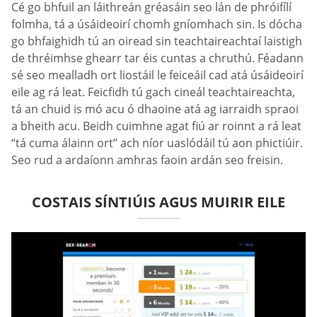
Cé go bhfuil an láithreán gréasáin seo lán de phróifílí
folmha, tá a úsáideoirí chomh gníomhach sin. Is dócha
go bhfaighidh tú an oiread sin teachtaireachtaí laistigh
de thréimhse ghearr tar éis cuntas a chruthú. Féadann
sé seo mealladh ort liostáil le feiceáil cad atá úsáideoirí
eile ag rá leat. Feicfidh tú gach cineál teachtaireachta,
tá an chuid is mó acu ó dhaoine atá ag iarraidh spraoi
a bheith acu. Beidh cuimhne agat fiú ar roinnt a rá leat
“tá cuma álainn ort” ach níor uaslódáil tú aon phictiúir.
Seo rud a ardaíonn amhras faoin ardán seo freisin.
COSTAIS SÍNTIÚIS AGUS MUIRIR EILE