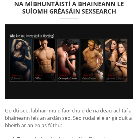
NA MÍBHUNTÁISTÍ A BHAINEANN LE
SUÍOMH GRÉASÁIN SEXSEARCH
Go dtí seo, labhair muid faoi chuid de na deacrachtaí a
bhaineann leis an ardán seo. Seo rudaí eile ar gá duit a
bheith ar an eolas fúthu: