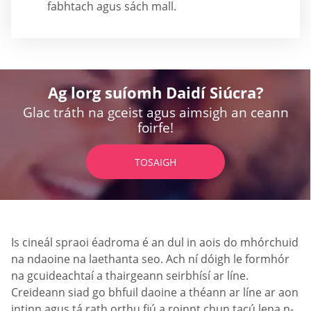
fabhtach agus sách mall.
Ag lorg suíomh Daidí Siúcra?
Glac tráth na gceist agus aimsigh an ceann
foirfe!
TOSAIGH
Is cineál spraoi éadroma é an dul in aois do mhórchuid
na ndaoine na laethanta seo. Ach ní dóigh le formhór
na gcuideachtaí a thairgeann seirbhísí ar líne.
Creideann siad go bhfuil daoine a théann ar líne ar aon
intinn agus tá rath orthu fiú a roinnt chun tacú lena n-