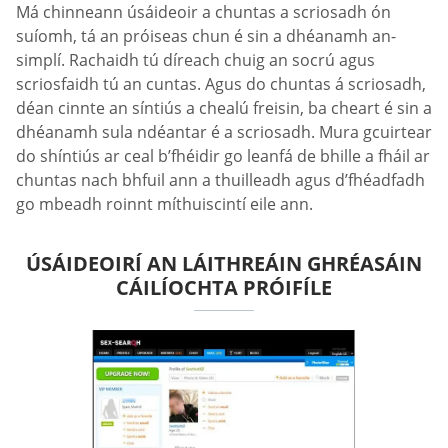
Má chinneann úsáideoir a chuntas a scriosadh ón
suíomh, tá an próiseas chun é sin a dhéanamh an-
simplí. Rachaidh tú díreach chuig an socrú agus
scriosfaidh tú an cuntas. Agus do chuntas á scriosadh,
déan cinnte an síntiús a chealú freisin, ba cheart é sin a
dhéanamh sula ndéantar é a scriosadh. Mura gcuirtear
do shíntiús ar ceal b’fhéidir go leanfá de bhille a fháil ar
chuntas nach bhfuil ann a thuilleadh agus d’fhéadfadh
go mbeadh roinnt míthuiscintí eile ann.
ÚSÁIDEOIRÍ AN LÁITHREÁIN GHRÉASÁIN
CÁILÍOCHTA PRÓIFÍLE