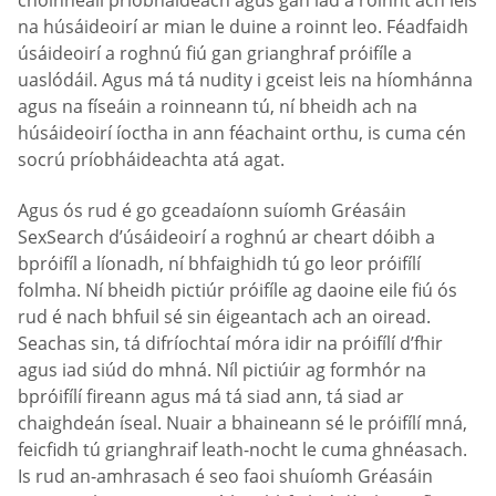
choinneáil príobháideach agus gan iad a roinnt ach leis
na húsáideoirí ar mian le duine a roinnt leo. Féadfaidh
úsáideoirí a roghnú fiú gan grianghraf próifíle a
uaslódáil. Agus má tá nudity i gceist leis na híomhánna
agus na físeáin a roinneann tú, ní bheidh ach na
húsáideoirí íoctha in ann féachaint orthu, is cuma cén
socrú príobháideachta atá agat.
Agus ós rud é go gceadaíonn suíomh Gréasáin
SexSearch d’úsáideoirí a roghnú ar cheart dóibh a
bpróifíl a líonadh, ní bhfaighidh tú go leor próifílí
folmha. Ní bheidh pictiúr próifíle ag daoine eile fiú ós
rud é nach bhfuil sé sin éigeantach ach an oiread.
Seachas sin, tá difríochtaí móra idir na próifílí d’fhir
agus iad siúd do mhná. Níl pictiúir ag formhór na
bpróifílí fireann agus má tá siad ann, tá siad ar
chaighdeán íseal. Nuair a bhaineann sé le próifílí mná,
feicfidh tú grianghraif leath-nocht le cuma ghnéasach.
Is rud an-amhrasach é seo faoi shuíomh Gréasáin