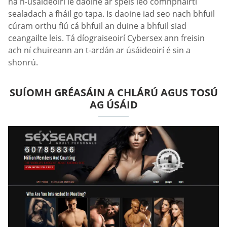
na n-úsáideoirí le daoine ar spéis leo comhpháirtí
sealadach a fháil go tapa. Is daoine iad seo nach bhfuil
cúram orthu fiú cá bhfuil an duine a bhfuil siad
ceangailte leis. Tá díograiseoirí Cybersex ann freisin
ach ní chuireann an t-ardán ar úsáideoirí é sin a
shonrú.
SUÍOMH GRÉASÁIN A CHLÁRÚ AGUS TOSÚ
AG ÚSÁID