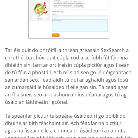
Tar éis duit do phróifíl láithreán gréasáin SexSearch a
chruthú, ba chóir duit cúpla rud a scríobh fút féin ina
dhiaidh sin. Iarrtar ort freisin cúpla pictiúr agus físeán
de tú féin a phostáil. Ach níl siad seo go léir éigeantach
san ardán seo. Féadfaidh tú dul ar aghaidh agus tosú
ag cumarsáid le húsáideoirí eile gan sin. Tá cead agat
an fhaisnéis seo a nuashonrú níos déanaí agus tú ag
úsáid an láithreáin i gcónaí.
Taispeánfar pictiúr taispeána úsáideoirí go poiblí do
dhuine ar bith féachaint air. Ach féadfar na pictiúir
agus na físeáin eile a chinneann úsáideoirí a roinnt a