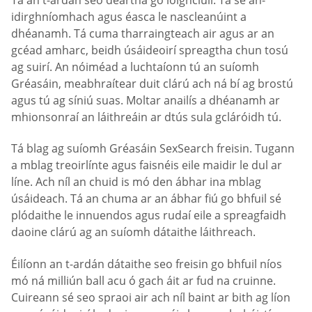
idirghníomhach agus éasca le nascleanúint a
dhéanamh. Tá cuma tharraingteach air agus ar an
gcéad amharc, beidh úsáideoirí spreagtha chun tosú
ag suirí. An nóiméad a luchtaíonn tú an suíomh
Gréasáin, meabhraítear duit clárú ach ná bí ag brostú
agus tú ag síniú suas. Moltar anailís a dhéanamh ar
mhionsonraí an láithreáin ar dtús sula gcláróidh tú.
Tá blag ag suíomh Gréasáin SexSearch freisin. Tugann
a mblag treoirlínte agus faisnéis eile maidir le dul ar
líne. Ach níl an chuid is mó den ábhar ina mblag
úsáideach. Tá an chuma ar an ábhar fiú go bhfuil sé
plódaithe le innuendos agus rudaí eile a spreagfaidh
daoine clárú ag an suíomh dátaithe láithreach.
Éilíonn an t-ardán dátaithe seo freisin go bhfuil níos
mó ná milliún ball acu ó gach áit ar fud na cruinne.
Cuireann sé seo spraoi air ach níl baint ar bith ag líon