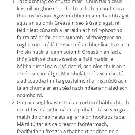
Tacaíocht lag do chustaiméirí: Chun tús a chur
leis, níl an ghné chun ball maslach nó amhras a
thuairisciú ann. Agus má bhíonn aon fhadhb agat
agus an suíomh Gréasáin seo á úsáid agat, ní
féidir leat cúnamh a iarraidh ach trí r-phost nó
foirm atá ar fáil ar an suíomh. Ní thairgtear an
rogha comhrá láithreach nó an bheolíne. Is maith
freisin nuair a luann suíomh Gréasáin an fad a
thógfaidh sé chun aiseolas a fháil maidir le
hábhair imní na n-úsáideoirí, ach níor chuir an t-
ardán seo in iúl go. Mar sholáthraí seirbhíse, tá
siad ceaptha imní a gcustaiméirí a imscrúdú ach
tá an chuma ar an scéal nach ndéanann siad ach
neamhaird.
Gan aip soghluaiste: Is é an rud is ríthábhachtach
i seirbhísí dátaithe ná an aip dhátú, tá sé seo go
maith do dhaoine atá ag iarraidh hookups tapa.
Má tá tú tar éis caidreamh fadtéarmach,
féadfaidh tú freagra a thabhairt ar dhaoine a