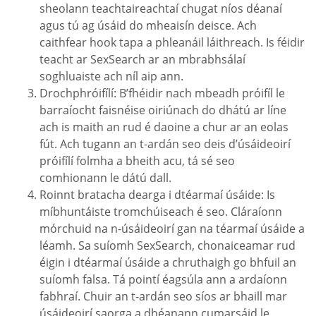
sheolann teachtaireachtaí chugat níos déanaí
agus tú ag úsáid do mheaisín deisce. Ach
caithfear hook tapa a phleanáil láithreach. Is féidir
teacht ar SexSearch ar an mbrabhsálaí
soghluaiste ach níl aip ann.
Drochphróifílí: B’fhéidir nach mbeadh próifíl le
barraíocht faisnéise oiriúnach do dhátú ar líne
ach is maith an rud é daoine a chur ar an eolas
fút. Ach tugann an t-ardán seo deis d’úsáideoirí
próifílí folmha a bheith acu, tá sé seo
comhionann le dátú dall.
Roinnt bratacha dearga i dtéarmaí úsáide: Is
míbhuntáiste tromchúiseach é seo. Cláraíonn
mórchuid na n-úsáideoirí gan na téarmaí úsáide a
léamh. Sa suíomh SexSearch, chonaiceamar rud
éigin i dtéarmaí úsáide a chruthaigh go bhfuil an
suíomh falsa. Tá pointí éagsúla ann a ardaíonn
fabhraí. Chuir an t-ardán seo síos ar bhaill mar
úsáideoirí saorga a dhéanann cumarsáid le