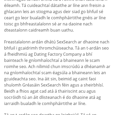
éileamh. Tá cuideachtaí dátaithe ar líne ann freisin a
ghlacann leis an stiogma agus deir siad go bhfuil sé
ceart go leor bualadh le comhpháirtithe gnéis ar líne
toisc go bhfreastalaíonn sé ar na daoine nach
dteastaíonn caidreamh buan uathu.
Freastalaíonn ardán dhátú SexSearch ar dhaoine nach
bhfuil i gcaidrimh thromchúiseacha. Tá an t-ardán seo
á fheidhmiú ag Dating Factory Company a bhí
bainteach le gníomhaíochtaí a bhaineann le scam
roimhe seo. Ach nílimid chun imscrúdú a dhéanamh ar
na gníomhaíochtaí scam éagsúla a bhaineann leis an
gcuideachta seo. Ina áit sin, beimid ag caint faoi
shuíomh Gréasáin SexSearch féin agus a sheirbhísí.
Beidh a fhios agat cad atá á thairiscint acu agus
socróidh tú an áit dlisteanach é do dhaoine atá ag
iarraidh bualadh le comhpháirtithe ar líne.
Tá an t-ardán seo deartha go loighciúil. Tá sé an-