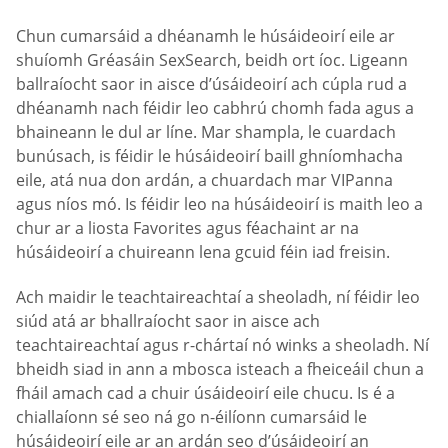
Chun cumarsáid a dhéanamh le húsáideoirí eile ar
shuíomh Gréasáin SexSearch, beidh ort íoc. Ligeann
ballraíocht saor in aisce d’úsáideoirí ach cúpla rud a
dhéanamh nach féidir leo cabhrú chomh fada agus a
bhaineann le dul ar líne. Mar shampla, le cuardach
bunúsach, is féidir le húsáideoirí baill ghníomhacha
eile, atá nua don ardán, a chuardach mar VIPanna
agus níos mó. Is féidir leo na húsáideoirí is maith leo a
chur ar a liosta Favorites agus féachaint ar na
húsáideoirí a chuireann lena gcuid féin iad freisin.
Ach maidir le teachtaireachtaí a sheoladh, ní féidir leo
siúd atá ar bhallraíocht saor in aisce ach
teachtaireachtaí agus r-chártaí nó winks a sheoladh. Ní
bheidh siad in ann a mbosca isteach a fheiceáil chun a
fháil amach cad a chuir úsáideoirí eile chucu. Is é a
chiallaíonn sé seo ná go n-éilíonn cumarsáid le
húsáideoirí eile ar an ardán seo d’úsáideoirí an