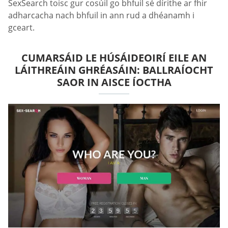
SexSearch toisc gur cosúil go bhfuil sé dírithe ar fhir
adharcacha nach bhfuil in ann rud a dhéanamh i
gceart.
CUMARSÁID LE HÚSÁIDEOIRÍ EILE AN
LÁITHREÁIN GHRÉASÁIN: BALLRAÍOCHT
SAOR IN AISCE ÍOCTHA