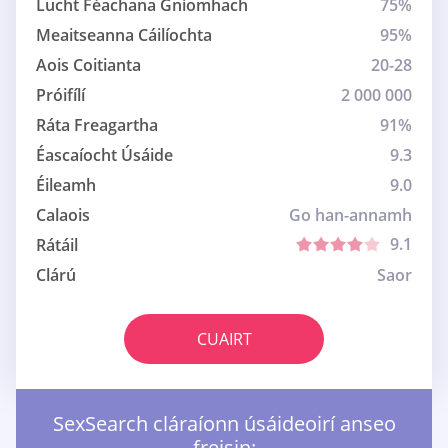
Lucht Féachana Gníomhach
75%
Meaitseanna Cáilíochta
95%
Aois Coitianta
20-28
Próifílí
2 000 000
Ráta Freagartha
91%
Éascaíocht Úsáide
9.3
Éileamh
9.0
Calaois
Go han-annamh
9.1
Rátáil
Clárú
Saor
CUAIRT
SexSearch cláraíonn úsáideoirí anseo
freisin: