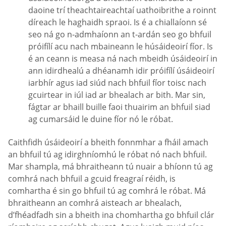
daoine trí theachtaireachtaí uathoibrithe a roinnt
díreach le haghaidh spraoi. Is é a chiallaíonn sé
seo ná go n-admhaíonn an t-ardán seo go bhfuil
próifílí acu nach mbaineann le húsáideoirí fíor. Is
é an ceann is measa ná nach mbeidh úsáideoirí in
ann idirdhealú a dhéanamh idir próifílí úsáideoirí
iarbhír agus iad siúd nach bhfuil fíor toisc nach
gcuirtear in iúl iad ar bhealach ar bith. Mar sin,
fágtar ar bhaill buille faoi thuairim an bhfuil siad
ag cumarsáid le duine fíor nó le róbat.
Caithfidh úsáideoirí a bheith fonnmhar a fháil amach
an bhfuil tú ag idirghníomhú le róbat nó nach bhfuil.
Mar shampla, má bhraitheann tú nuair a bhíonn tú ag
comhrá nach bhfuil a gcuid freagraí réidh, is
comhartha é sin go bhfuil tú ag comhrá le róbat. Má
bhraitheann an comhrá aisteach ar bhealach,
d’fhéadfadh sin a bheith ina chomhartha go bhfuil clár