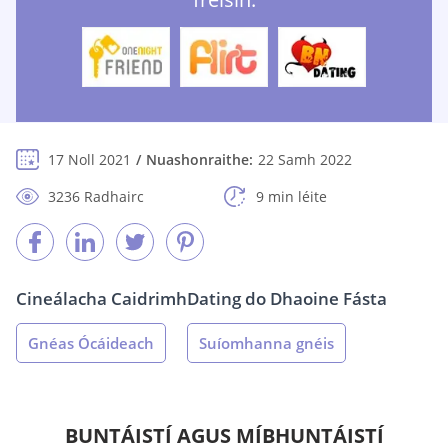
17 Noll 2021
Nuashonraithe:
22 Samh 2022
3236 Radhairc
9 min léite
Cineálacha Caidrimh
Dating do Dhaoine Fásta
Gnéas Ócáideach
Suíomhanna gnéis
BUNTÁISTÍ AGUS MÍBHUNTÁISTÍ