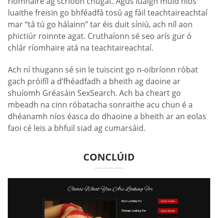
ríomhaire ag scríobh chugat. Agus luaigh muid níos
luaithe freisin go bhféadfá tosú ag fáil teachtaireachtaí
mar “tá tú go hálainn” tar éis duit síniú, ach níl aon
phictiúr roinnte agat. Cruthaíonn sé seo arís gur ó
chlár ríomhaire atá na teachtaireachtaí.
Ach ní thugann sé sin le tuiscint go n-oibríonn róbat
gach próifíl a d’fhéadfadh a bheith ag daoine ar
shuíomh Gréasáin SexSearch. Ach ba cheart go
mbeadh na cinn róbatacha sonraithe acu chun é a
dhéanamh níos éasca do dhaoine a bheith ar an eolas
faoi cé leis a bhfuil siad ag cumarsáid.
CONCLÚID