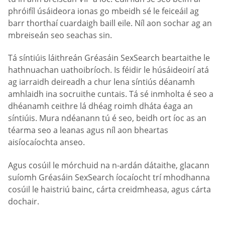
phróifíl úsáideora ionas go mbeidh sé le feiceáil ag
barr thorthaí cuardaigh baill eile. Níl aon sochar ag an
mbreiseán seo seachas sin.
Tá síntiúis láithreán Gréasáin SexSearch beartaithe le
hathnuachan uathoibríoch. Is féidir le húsáideoirí atá
ag iarraidh deireadh a chur lena síntiús déanamh
amhlaidh ina socruithe cuntais. Tá sé inmholta é seo a
dhéanamh ceithre lá dhéag roimh dháta éaga an
síntiúis. Mura ndéanann tú é seo, beidh ort íoc as an
téarma seo a leanas agus níl aon bheartas
aisíocaíochta anseo.
Agus cosúil le mórchuid na n-ardán dátaithe, glacann
suíomh Gréasáin SexSearch íocaíocht trí mhodhanna
cosúil le haistriú bainc, cárta creidmheasa, agus cárta
dochair.