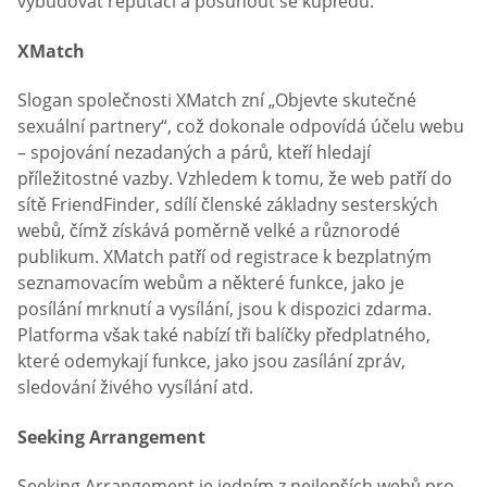
vybudovat reputaci a posunout se kupředu.
XMatch
Slogan společnosti XMatch zní „Objevte skutečné
sexuální partnery“, což dokonale odpovídá účelu webu
– spojování nezadaných a párů, kteří hledají
příležitostné vazby. Vzhledem k tomu, že web patří do
sítě FriendFinder, sdílí členské základny sesterských
webů, čímž získává poměrně velké a různorodé
publikum. XMatch patří od registrace k bezplatným
seznamovacím webům a některé funkce, jako je
posílání mrknutí a vysílání, jsou k dispozici zdarma.
Platforma však také nabízí tři balíčky předplatného,
které odemykají funkce, jako jsou zasílání zpráv,
sledování živého vysílání atd.
Seeking Arrangement
Seeking Arrangement je jedním z nejlepších webů pro