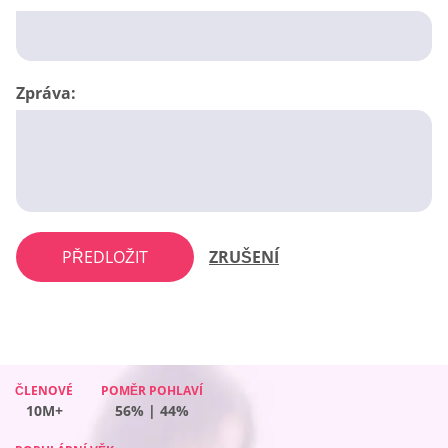
Zpráva:
PŘEDLOŽIT
ZRUŠENÍ
ČLENOVÉ
ČLENOVÉ
POMĚR POHLAVÍ
POMĚR POHLAVÍ
ČLENOVÉ
POMĚR POHLAVÍ
ČLENOVÉ
POMĚR POHLAVÍ
10M+
10M+
56% | 44%
38% | 62%
10M+
42% | 58%
10M+
47% | 53%