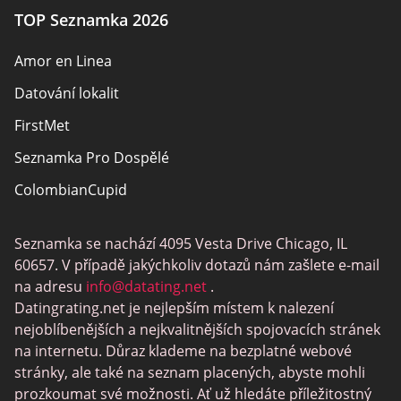
TOP Seznamka 2026
Amor en Linea
Datování lokalit
FirstMet
Seznamka Pro Dospělé
ColombianCupid
BBW Dating
Seznamka se nachází 4095 Vesta Drive Chicago, IL
MeetMindful
60657. V případě jakýchkoliv dotazů nám zašlete e-mail
Seznamka BDSM
na adresu
info@datating.net
.
Datingrating.net je nejlepším místem k nalezení
BBPeopleMeet
nejoblíbenějších a nejkvalitnějších spojovacích stránek
Stránky Sugar Daddy
na internetu. Důraz klademe na bezplatné webové
stránky, ale také na seznam placených, abyste mohli
JPeopleMeet
prozkoumat své možnosti. Ať už hledáte příležitostný