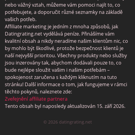
Trans Seznamka
nebo vážný vztah, můžeme vám pomoci najít to, co
potřebujete, a doporučit různé seznamky na základě
Senior Datování Lokalit
vašich potřeb.
MyLOL
Affiliate marketing je jedním z mnoha způsobů, jak
Datingrating.net vydělává peníze. Přinášíme vám
Gay Seznamka
kvalitní obsah a nikdy neradíme našim klientům nic, co
Lesbické Seznamky
by mohlo být škodlivé, protože bezpečnost klientů je
naší nejvyšší prioritou. Všechny produkty nebo služby
Černé Datování Lokalit
jsou inzerovány tak, abychom dodávali pouze to, co
SugarDaddyMeet
bude nejlépe sloužit vašim i našim potřebám –
spokojenost zaručena s každým kliknutím na tuto
LatinAmericanCupid
stránku! Další informace o tom, jak fungujeme v rámci
CatholicMatch
těchto pokynů, naleznete zde:
Zveřejnění affiliate partnera
Tento obsah byl naposledy aktualizován 15. září 2026.
© 2026 datingrating.net