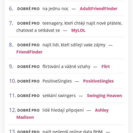
na jednu noc
AdultFriendFinder
DOBRÉ PRO
teenagery, kteří chtějí najít nové přátele,
DOBRÉ PRO
chatovat a setkávat se
MyLOL
najít lidi, kteří sdílejí vaše zájmy
DOBRÉ PRO
FriendFinder
flirtování a vážné vztahy
Flirt
DOBRÉ PRO
PositiveSingles
PositiveSingles
DOBRÉ PRO
setkání swingers
Swinging Heaven
DOBRÉ PRO
lidé hledají připojení
Ashley
DOBRÉ PRO
Madison
najít nejlepší online data BHM
DOBRÉ PRO