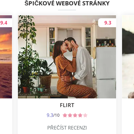
ŠPIČKOVÉ WEBOVÉ STRÁNKY
9.4
9.3
FLIRT
9.3
/10
PŘEČÍST RECENZI