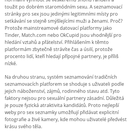
toužit po dobrém staromódním sexu. A seznamovací
stránky pro sex jsou jedinými legitimními místy pro
setkávání se stejně smýšlejícími muži a ženami. Proč?
Protože mainstreamové datovací platformy jako
Tinder, Match.com nebo OkCupid jsou vhodnější pro
hledání vztahů a přátelství. Přihlášením k těmto
platformám zbytečně strávíte čas a úsilí, protože
procento lidí, kteří hledají přípojné partnery, je příliš
nízké.
Na druhou stranu, systém seznamování tradičních
seznamovacích platforem se shoduje s uživateli podle
jejich náboženství, zájmů, rodinného stavu atd. Tyto
faktory nejsou pro sexuální partnery zásadní. Důležitá
je pouze fyzická atraktivita kandidátů. Proto nejlepší
weby pro sex seznamky umožňují přidávat explicitní
fotografie a živé kamery, kde mohou uživatelé předvést
krásu svého těla.