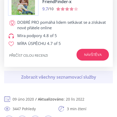
FriendFinder-x
9.7
/10
DOBRÉ PRO
pomáhá lidem setkávat se a získávat
nové přátele online
Míra podpory
4.8 of 5
MÍRA ÚSPĚCHU
4.7 of 5
NÁVŠTĚVA
PŘEČÍST CELOU RECENZI
09 úno 2020
Aktualizováno:
20 lis 2022
3447 Pohledy
3 min čtení