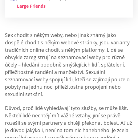
Large Friends
Sex chodit s někým weby, nebo jinak známý jako
dospělé chodit s někým webové stránky, jsou varianty
tradičních online chodit s někým platformy. Lidé se
obvykle zaregistrují na seznamovací weby pro různé
účely – hledání podobně smýšlejících lidí, spřátelení,
příležitostné randění a manželství. Sexuální
seznamovací weby spojují lidi, kteří se zajímají pouze o
pobyty na jednu noc, příležitostná propojení nebo
sexuální setkání.
Důvod, proč lidé vyhledávají tyto služby, se může lišit.
Někteří lidé nechtějí mít vážné vztahy; jiní se právě
rozešli se svými partnery a chtějí překonat bolest. Ať už
je důvod jakýkoli, není na tom nic hanebného. Je zcela
normální vyhnout se veškerému shonu randění a