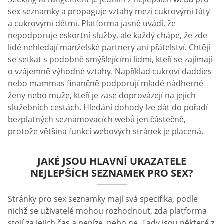
sex seznamky a propaguje vztahy mezi cukrovými táty
a cukrovými dětmi. Platforma jasně uvádí, že
nepodporuje eskortní služby, ale každý chápe, že zde
lidé nehledají manželské partnery ani přátelství. Chtějí
se setkat s podobně smýšlejícími lidmi, kteří se zajímají
o vzájemně výhodné vztahy. Například cukroví daddies
nebo mammas finančně podporují mladé nádherné
ženy nebo muže, kteří je zase doprovázejí na jejich
služebních cestách. Hledání dohody lze dát do pořadí
bezplatných seznamovacích webů jen částečně,
protože většina funkcí webových stránek je placená.
JAKÉ JSOU HLAVNÍ UKAZATELE
NEJLEPŠÍCH SEZNAMEK PRO SEX?
Stránky pro sex seznamky mají svá specifika, podle
nichž se uživatelé mohou rozhodnout, zda platforma
stojí za jejich čas a peníze, nebo ne. Tady jsou některé z