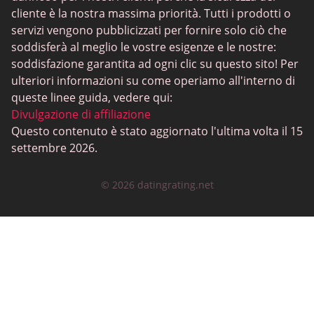
Incontri lesbici
cliente è la nostra massima priorità. Tutti i prodotti o
servizi vengono pubblicizzati per fornire solo ciò che
Siti di incontri neri
soddisferà al meglio le vostre esigenze e le nostre:
SugarDaddyMeet
soddisfazione garantita ad ogni clic su questo sito! Per
ulteriori informazioni su come operiamo all'interno di
LatinAmericanCupid
queste linee guida, vedere qui:
CatholicMatch
Divulgazione di affiliazione
Questo contenuto è stato aggiornato l'ultima volta il 15
settembre 2026.
© 2026 datingrating.net