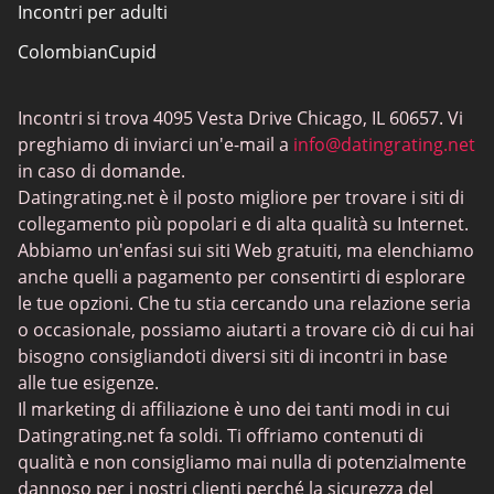
Incontri per adulti
ColombianCupid
Incontri BBW
Incontri si trova 4095 Vesta Drive Chicago, IL 60657. Vi
MeetMindful
preghiamo di inviarci un'e-mail a
info@datingrating.net
Incontri BDSM
in caso di domande.
Datingrating.net è il posto migliore per trovare i siti di
BBPeopleMeet
collegamento più popolari e di alta qualità su Internet.
Siti Sugar Daddy
Abbiamo un'enfasi sui siti Web gratuiti, ma elenchiamo
anche quelli a pagamento per consentirti di esplorare
JPeopleMeet
le tue opzioni. Che tu stia cercando una relazione seria
Incontri trans
o occasionale, possiamo aiutarti a trovare ciò di cui hai
bisogno consigliandoti diversi siti di incontri in base
Siti di incontri per anziani - Scelta di piattaforme con
alle tue esigenze.
interfacce semplici
Il marketing di affiliazione è uno dei tanti modi in cui
MyLOL
Datingrating.net fa soldi. Ti offriamo contenuti di
qualità e non consigliamo mai nulla di potenzialmente
Incontri gay
dannoso per i nostri clienti perché la sicurezza del