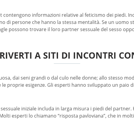
 contengono informazioni relative al feticismo dei piedi. In
eno di persone che hanno la stessa mentalità. Se un uomo st
single possono trovare il loro partner sessuale del sesso opp
IVERTI A SITI DI INCONTRI CO
sa, dai seni grandi o dal culo nelle donne; allo stesso modo, i
 le proprie esigenze. Gli esperti hanno sviluppato un paio d
 sessuale iniziale includa in larga misura i piedi del partner
olti esperti lo chiamano “risposta pavloviana”, che in molt