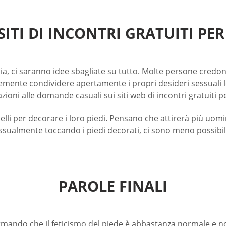
SITI DI INCONTRI GRATUITI PER
sia, ci saranno idee sbagliate su tutto. Molte persone credon
ente condividere apertamente i propri desideri sessuali leg
ioni alle domande casuali sui siti web di incontri gratuiti pe
per decorare i loro piedi. Pensano che attirerà più uomini 
essualmente toccando i piedi decorati, ci sono meno possibili
PAROLE FINALI
mando che il feticismo del piede è abbastanza normale e no