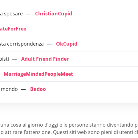
da sposare
ChristianCupid
DateForFree
usta corrispondenza
OkCupid
isti
Adult Friend Finder
MarriageMindedPeopleMeet
il mondo
Badoo
i una cosa al giorno d’oggi e le persone stanno diventando 
d attirare l’attenzione. Questi siti web sono pieni di utenti 