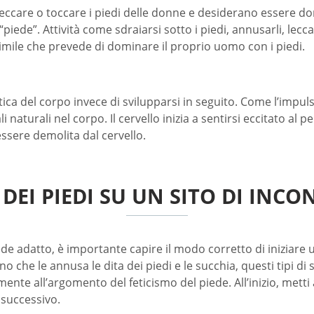
eccare o toccare i piedi delle donne e desiderano essere domi
ede”. Attività come sdraiarsi sotto i piedi, annusarli, leccar
imile che prevede di dominare il proprio uomo con i piedi.
etica del corpo invece di svilupparsi in seguito. Come l’imp
aturali nel corpo. Il cervello inizia a sentirsi eccitato al 
ssere demolita dal cervello.
DEI PIEDI SU UN SITO DI INCON
de adatto, è importante capire il modo corretto di iniziare una
o che le annusa le dita dei piedi e le succhia, questi tipi d
ente all’argomento del feticismo del piede. All’inizio, metti
 successivo.