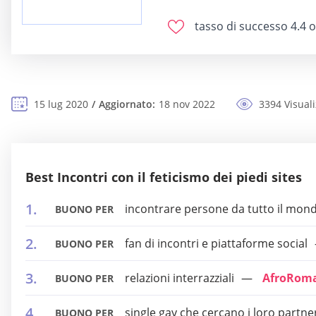
tasso di successo
4.4 o
15 lug 2020
Aggiornato:
18 nov 2022
3394 Visuali
Best Incontri con il feticismo dei piedi sites
incontrare persone da tutto il mon
BUONO PER
fan di incontri e piattaforme social
BUONO PER
relazioni interrazziali
AfroRom
BUONO PER
single gay che cercano i loro partne
BUONO PER