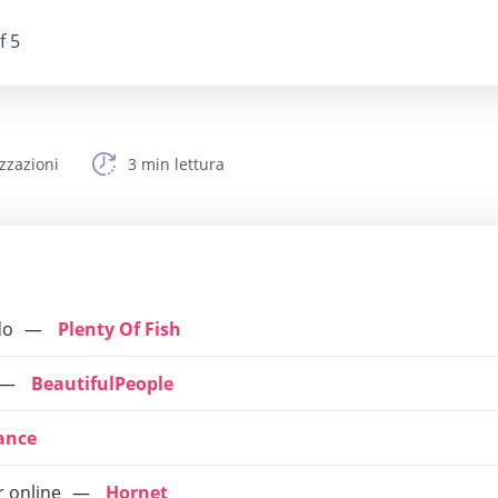
f 5
zzazioni
3 min lettura
do
Plenty Of Fish
BeautifulPeople
ance
r online
Hornet