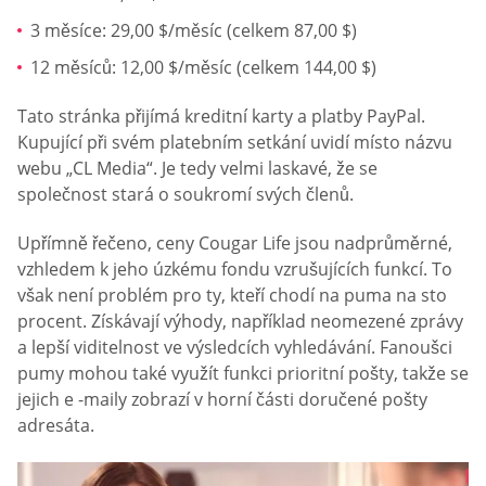
3 měsíce: 29,00 $/měsíc (celkem 87,00 $)
12 měsíců: 12,00 $/měsíc (celkem 144,00 $)
Tato stránka přijímá kreditní karty a platby PayPal.
Kupující při svém platebním setkání uvidí místo názvu
webu „CL Media“. Je tedy velmi laskavé, že se
společnost stará o soukromí svých členů.
Upřímně řečeno, ceny Cougar Life jsou nadprůměrné,
vzhledem k jeho úzkému fondu vzrušujících funkcí. To
však není problém pro ty, kteří chodí na puma na sto
procent. Získávají výhody, například neomezené zprávy
a lepší viditelnost ve výsledcích vyhledávání. Fanoušci
pumy mohou také využít funkci prioritní pošty, takže se
jejich e -maily zobrazí v horní části doručené pošty
adresáta.