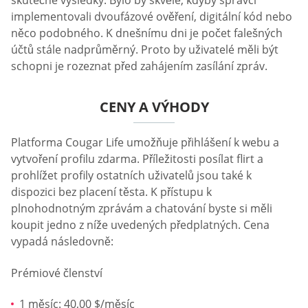
skutečné výsledky. Bylo by skvělé, kdyby správci
implementovali dvoufázové ověření, digitální kód nebo
něco podobného. K dnešnímu dni je počet falešných
účtů stále nadprůměrný. Proto by uživatelé měli být
schopni je rozeznat před zahájením zasílání zpráv.
CENY A VÝHODY
Platforma Cougar Life umožňuje přihlášení k webu a
vytvoření profilu zdarma. Příležitosti posílat flirt a
prohlížet profily ostatních uživatelů jsou také k
dispozici bez placení těsta. K přístupu k
plnohodnotným zprávám a chatování byste si měli
koupit jedno z níže uvedených předplatných. Cena
vypadá následovně:
Prémiové členství
1 měsíc: 40,00 $/měsíc