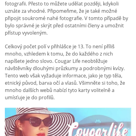
fotografii. Přesto to můžete udělat později, kdykoli
uznáte za vhodné. Připomeňme, že je také možné
připojit soukromé nahé fotografie. V tomto případě by
bylo správné je skrýt před ostatními členy a umožnit
přístup vyvoleným.
Celkový počet polí v přihlášce je 13. To není příliš
mnoho, vzhledem k tomu, že do každého z nich
napíšete jedno slovo. Cougar Life neobtěžuje
návštěvníky dlouhými průzkumy a podrobnými kvízy.
Tento web však vyžaduje informace, jako je typ těla,
etnický původ, barva očí a vlasů. Všimněte si toho, že
mnoho dalších webů nabízí tyto karty volitelně a
umísťuje je do profilů.