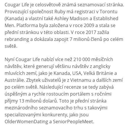
Cougar Life je celosvětově známá seznamovací stránka.
Provozující společnost Ruby má registraci v Torontu
(Kanada) a vlastní také Ashley Madison a Established
Men. Platforma byla založena v roce 2009 a stala se
přední stránkou v této oblasti. V roce 2017 zažila
rebranding a dokázala zapojit 7 milionů členů po celém
světě.
Nyní Cougar Life nabízí více než 210 000 měsíčních
návštěv, které generují většinu návštěv z anglicky
mluvících zemí, jako je Kanada, USA, Velká Británie a
Austrálie. Zbytek uživatelů je z Vietnamu a dalších zemí
po celém světě. Následující recenze se tedy zabývá
úspěšným a rychle rostoucím portálem s ročními
příjmy 13 milionů dolarů. Toto je přední stránka
mezinárodního seznamovacího trhu s takovými
specializovanými konkurenty, jako jsou
OlderWomenDating a SeniorPeopleMeet.