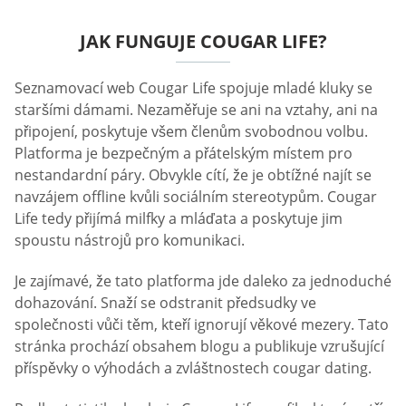
JAK FUNGUJE COUGAR LIFE?
Seznamovací web Cougar Life spojuje mladé kluky se
staršími dámami. Nezaměřuje se ani na vztahy, ani na
připojení, poskytuje všem členům svobodnou volbu.
Platforma je bezpečným a přátelským místem pro
nestandardní páry. Obvykle cítí, že je obtížné najít se
navzájem offline kvůli sociálním stereotypům. Cougar
Life tedy přijímá milfky a mláďata a poskytuje jim
spoustu nástrojů pro komunikaci.
Je zajímavé, že tato platforma jde daleko za jednoduché
dohazování. Snaží se odstranit předsudky ve
společnosti vůči těm, kteří ignorují věkové mezery. Tato
stránka prochází obsahem blogu a publikuje vzrušující
příspěvky o výhodách a zvláštnostech cougar dating.