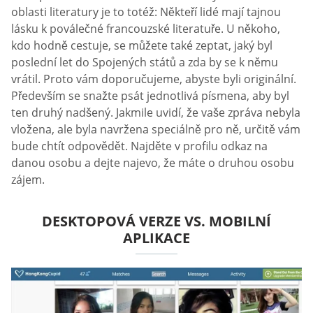
oblasti literatury je to totéž: Někteří lidé mají tajnou
lásku k poválečné francouzské literatuře. U někoho,
kdo hodně cestuje, se můžete také zeptat, jaký byl
poslední let do Spojených států a zda by se k němu
vrátil. Proto vám doporučujeme, abyste byli originální.
Především se snažte psát jednotlivá písmena, aby byl
ten druhý nadšený. Jakmile uvidí, že vaše zpráva nebyla
vložena, ale byla navržena speciálně pro ně, určitě vám
bude chtít odpovědět. Najděte v profilu odkaz na
danou osobu a dejte najevo, že máte o druhou osobu
zájem.
DESKTOPOVÁ VERZE VS. MOBILNÍ
APLIKACE