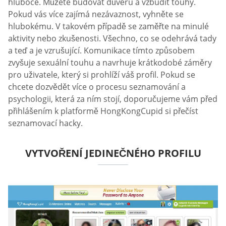
hluboce. Můžete budovat důvěru a vzbudit touhy.
Pokud vás více zajímá nezávaznost, vyhněte se
hlubokému. V takovém případě se zaměřte na minulé
aktivity nebo zkušenosti. Všechno, co se odehrává tady
a teď a je vzrušující. Komunikace tímto způsobem
zvyšuje sexuální touhu a navrhuje krátkodobé záměry
pro uživatele, který si prohlíží váš profil. Pokud se
chcete dozvědět více o procesu seznamování a
psychologii, která za ním stojí, doporučujeme vám před
přihlášením k platformě HongKongCupid si přečíst
seznamovací hacky.
VYTVOŘENÍ JEDINEČNÉHO PROFILU