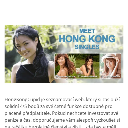
HongKongCupid je seznamovací web, který si zaslouží
solidní 4/5 bodů za své četné funkce dostupné pro
placené předplatitele. Pokud nechcete investovat své
peníze a čas, doporučujeme vám alespoň vyzkoušet si
na začátku bezplatné členství a zjistit, zda byste měli