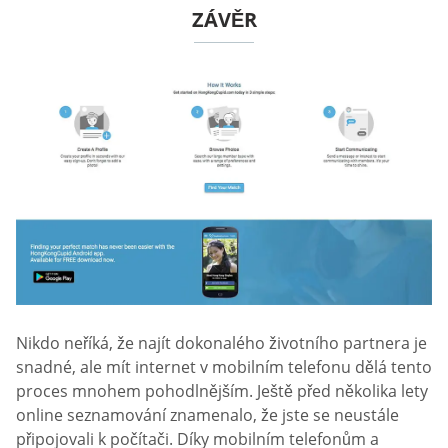
ZÁVĚR
Nikdo neříká, že najít dokonalého životního partnera je
snadné, ale mít internet v mobilním telefonu dělá tento
proces mnohem pohodlnějším. Ještě před několika lety
online seznamování znamenalo, že jste se neustále
připojovali k počítači. Díky mobilním telefonům a