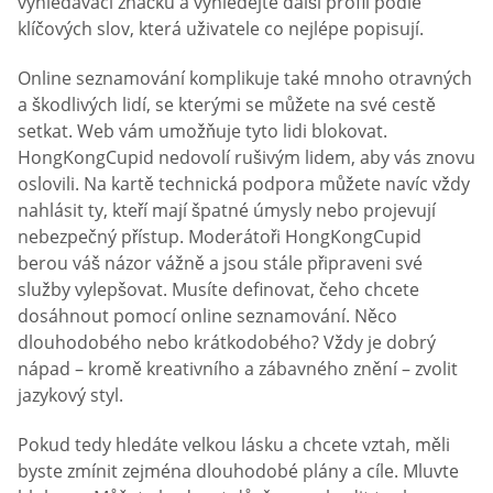
vyhledávací značku a vyhledejte další profil podle
klíčových slov, která uživatele co nejlépe popisují.
Online seznamování komplikuje také mnoho otravných
a škodlivých lidí, se kterými se můžete na své cestě
setkat. Web vám umožňuje tyto lidi blokovat.
HongKongCupid nedovolí rušivým lidem, aby vás znovu
oslovili. Na kartě technická podpora můžete navíc vždy
nahlásit ty, kteří mají špatné úmysly nebo projevují
nebezpečný přístup. Moderátoři HongKongCupid
berou váš názor vážně a jsou stále připraveni své
služby vylepšovat. Musíte definovat, čeho chcete
dosáhnout pomocí online seznamování. Něco
dlouhodobého nebo krátkodobého? Vždy je dobrý
nápad – kromě kreativního a zábavného znění – zvolit
jazykový styl.
Pokud tedy hledáte velkou lásku a chcete vztah, měli
byste zmínit zejména dlouhodobé plány a cíle. Mluvte