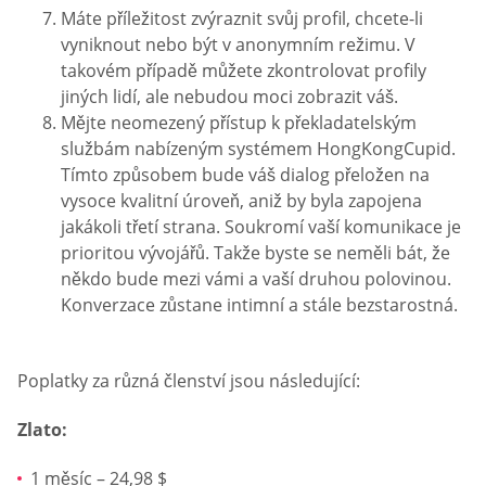
Máte příležitost zvýraznit svůj profil, chcete-li
vyniknout nebo být v anonymním režimu. V
takovém případě můžete zkontrolovat profily
jiných lidí, ale nebudou moci zobrazit váš.
Mějte neomezený přístup k překladatelským
službám nabízeným systémem HongKongCupid.
Tímto způsobem bude váš dialog přeložen na
vysoce kvalitní úroveň, aniž by byla zapojena
jakákoli třetí strana. Soukromí vaší komunikace je
prioritou vývojářů. Takže byste se neměli bát, že
někdo bude mezi vámi a vaší druhou polovinou.
Konverzace zůstane intimní a stále bezstarostná.
Poplatky za různá členství jsou následující:
Zlato:
1 měsíc – 24,98 $