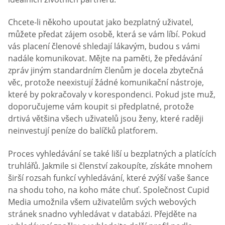
Chcete-li někoho upoutat jako bezplatný uživatel,
můžete předat zájem osobě, která se vám líbí. Pokud
vás placení členové shledají lákavým, budou s vámi
nadále komunikovat. Mějte na paměti, že předávání
zpráv jiným standardním členům je docela zbytečná
věc, protože neexistují žádné komunikační nástroje,
které by pokračovaly v korespondenci. Pokud jste muž,
doporučujeme vám koupit si předplatné, protože
drtivá většina všech uživatelů jsou ženy, které raději
neinvestují peníze do balíčků platforem.
Proces vyhledávání se také liší u bezplatných a platících
truhlářů. Jakmile si členství zakoupíte, získáte mnohem
širší rozsah funkcí vyhledávání, které zvýší vaše šance
na shodu toho, na koho máte chuť. Společnost Cupid
Media umožnila všem uživatelům svých webových
stránek snadno vyhledávat v databázi. Přejděte na