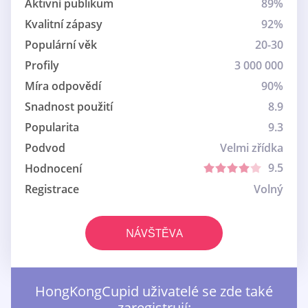
Aktivní publikum
89%
Kvalitní zápasy
92%
Populární věk
20-30
Profily
3 000 000
Míra odpovědí
90%
Snadnost použití
8.9
Popularita
9.3
Podvod
Velmi zřídka
9.5
Hodnocení
Registrace
Volný
NÁVŠTĚVA
HongKongCupid uživatelé se zde také
zaregistrují: