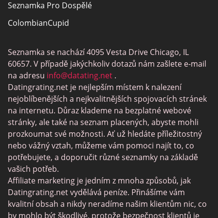
Seznamka Pro Dospělé
ColombianCupid
BBW Dating
Seznamka se nachází 4095 Vesta Drive Chicago, IL
MeetMindful
60657. V případě jakýchkoliv dotazů nám zašlete e-mail
Seznamka BDSM
na adresu
info@datating.net
.
Datingrating.net je nejlepším místem k nalezení
BBPeopleMeet
nejoblíbenějších a nejkvalitnějších spojovacích stránek
Stránky Sugar Daddy
na internetu. Důraz klademe na bezplatné webové
stránky, ale také na seznam placených, abyste mohli
JPeopleMeet
prozkoumat své možnosti. Ať už hledáte příležitostný
Trans Seznamka
nebo vážný vztah, můžeme vám pomoci najít to, co
potřebujete, a doporučit různé seznamky na základě
Senior Datování Lokalit
vašich potřeb.
MyLOL
Affiliate marketing je jedním z mnoha způsobů, jak
Datingrating.net vydělává peníze. Přinášíme vám
Gay Seznamka
kvalitní obsah a nikdy neradíme našim klientům nic, co
Lesbické Seznamky
by mohlo být škodlivé, protože bezpečnost klientů je