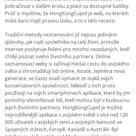
pokračovat v dalším kroku a platit za dostupné balíčky.
Proč si myslíme, že HongKongCupid je web, na kterém
máte šanci najít pravou lásku, a to v této recenzi.
Tradiční metody seznamování již nejsou jedinými
způsoby, jak najít společníka na celý život, protože
internet poskytuje řešení pro mnoho nezadaných, kteří
chtějí poznat svého životního partnera. Online
seznamovací weby si začínají hledat cestu do asijského
světa a shromažďují lidi online. Asiaté, zejména nová
generace, se často snaží vymanit ze zvyků svých
konzervativních společností. Někteří z nich proto
používají na svých smartphonech aplikace, které by jim
pomohly identifikovat lidi, kteří mohou být v budoucnu
jejich životními partnery. HongKongCupid je možná
nejrozšířenější aplikace v asijském světě s více než 120
000 uživateli z asijských zemí a asijských komunit ve
Spojených státech, Evropě, Kanadě a Austrálii. Byl