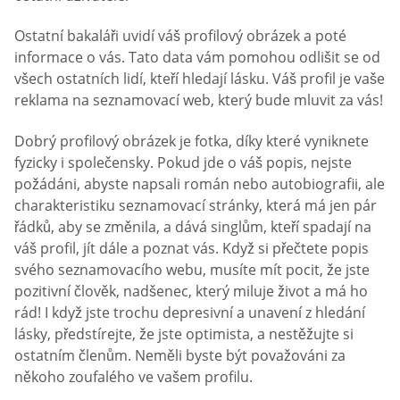
Ostatní bakaláři uvidí váš profilový obrázek a poté
informace o vás. Tato data vám pomohou odlišit se od
všech ostatních lidí, kteří hledají lásku. Váš profil je vaše
reklama na seznamovací web, který bude mluvit za vás!
Dobrý profilový obrázek je fotka, díky které vyniknete
fyzicky i společensky. Pokud jde o váš popis, nejste
požádáni, abyste napsali román nebo autobiografii, ale
charakteristiku seznamovací stránky, která má jen pár
řádků, aby se změnila, a dává singlům, kteří spadají na
váš profil, jít dále a poznat vás. Když si přečtete popis
svého seznamovacího webu, musíte mít pocit, že jste
pozitivní člověk, nadšenec, který miluje život a má ho
rád! I když jste trochu depresivní a unavení z hledání
lásky, předstírejte, že jste optimista, a nestěžujte si
ostatním členům. Neměli byste být považováni za
někoho zoufalého ve vašem profilu.